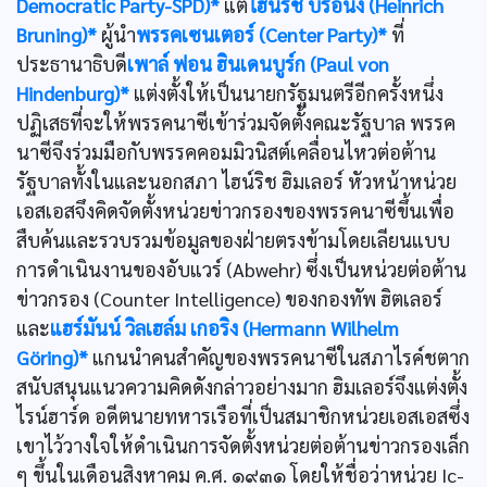
Democratic Party-SPD)*
แต่
ไฮน์ริช บรือนิง (Heinrich
Bruning)*
ผู้นำ
พรรคเซนเตอร์ (Center Party)*
ที่
ประธานาธิบดี
เพาล์ ฟอน ฮินเดนบูร์ก (Paul von
Hindenburg)*
แต่งตั้งให้เป็นนายกรัฐมนตรีอีกครั้งหนึ่ง
ปฏิเสธที่จะให้พรรคนาซีเข้าร่วมจัดตั้งคณะรัฐบาล พรรค
นาซีจึงร่วมมือกับพรรคคอมมิวนิสต์เคลื่อนไหวต่อต้าน
รัฐบาลทั้งในและนอกสภา ไฮน์ริช ฮิมเลอร์ หัวหน้าหน่วย
เอสเอสจึงคิดจัดตั้งหน่วยข่าวกรองของพรรคนาซีขึ้นเพื่อ
สืบค้นและรวบรวมข้อมูลของฝ่ายตรงข้ามโดยเลียนแบบ
การดำเนินงานของอับแวร์ (Abwehr) ซึ่งเป็นหน่วยต่อต้าน
ข่าวกรอง (Counter Intelligence) ของกองทัพ ฮิตเลอร์
และ
แฮร์มันน์ วิลเฮล์ม เกอริง (Hermann Wilhelm
Göring)*
แกนนำคนสำคัญของพรรคนาซีในสภาไรค์ชตาก
สนับสนุนแนวความคิดดังกล่าวอย่างมาก ฮิมเลอร์จึงแต่งตั้ง
ไรน์ฮาร์ด อดีตนายทหารเรือที่เป็นสมาชิกหน่วยเอสเอสซึ่ง
เขาไว้วางใจให้ดำเนินการจัดตั้งหน่วยต่อต้านข่าวกรองเล็ก
ๆ ขึ้นในเดือนสิงหาคม ค.ศ. ๑๙๓๑ โดยให้ชื่อว่าหน่วย Ic-