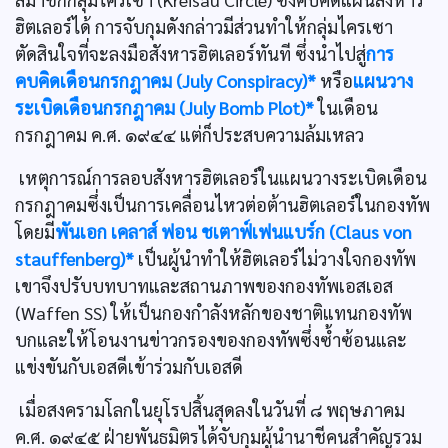
ฮิตเลอร์ได้ การจับกุมดังกล่าวมีส่วนทำให้กลุ่มไครเซา
ตัดสินใจที่จะลงมือสังหารฮิตเลอร์ทันที ซึ่งนำไปสู่
การ
คบคิดเดือนกรกฎาคม (July Conspiracy)*
หรือ
แผนวาง
ระเบิดเดือนกรกฎาคม (July Bomb Plot)*
ในเดือน
กรกฎาคม ค.ศ. ๑๙๔๔ แต่ก็ประสบความล้มเหลว
เหตุการณ์การลอบสังหารฮิตเลอร์ในแผนวางระเบิดเดือน
กรกฎาคมซึ่งเป็นการเคลื่อนไหวต่อต้านฮิตเลอร์ในกองทัพ
โดยมี
พันเอก เคลาส์ ฟอน ชเตาฟ์เฟนแบร์ก (Claus von
stauffenberg)*
เป็นผู้นำทำให้ฮิตเลอร์ไม่วางใจกองทัพ
เขาจึงปรับบทบาทและสถานภาพของกองทัพเอสเอส
(Waffen SS) ให้เป็นกองกำลังหลักของชาติแทนกองทัพ
บกและให้โอนงานข่าวกรองของกองทัพซึ่งซํ้าซ้อนและ
แข่งขันกับเอสดีเข้าร่วมกับเอสดี
เมื่อสงครามโลกในยุโรปสิ้นสุดลงในวันที่ ๘ พฤษภาคม
ค.ศ. ๑๙๔๕ ฝ่ายพันธมิตรได้จับกุมผู้นำนาชีคนสำคัญรวม