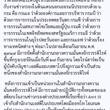
กับงานข่าวกรองในดินแดนนอกเยอรมนีประกอบด้วย ๖
กรม คือ กรมเอ ว่าด้วยองค์การและการบริหาร กรมบี ว่า
ด้วยการจารกรรมในประเทศตะวันตก กรมซี ว่าด้วยการ
จารกรรมในสหภาพโซเวียตและญี่ปุ่น กรมดี ว่าด้วยการ
จารกรรมในเขตอิทธิพลของสหรัฐอเมริกา กรมอี ว่าด้วย
การจารกรรมในยุโรปตะวันออก และกรมเอฟ ว่าด้วยเรื่อง
ทางเทคนิคต่าง ๆ ต่อมา ในปลายเดือนกันยายน ค.ศ.
๑๙๓๙ มีการจัดตั้งสำนักงานกลางความมั่นคงจักรวรรดิไรค์
ขึ้นที่กรุงเบอร์ลินเมื่อวันที่ ๒๗ กันยายน โดยไรน์ฮาร์ดเป็น
ผู้บังคับบัญชา เอสดีและเกสตาโปจึงถูกรวมเข้าเป็นส่วน
หนึ่งของสำนักงานกลางความมั่นคงจักรวรรดิไรค์
หลังการรวมเข้าเป็นหน่วยงานในสำนักงานกลางความ
มั่นคงจักรวรรดิไรค์ มีการรวมฝ่ายปฏิบัติการทั้งหมดของเอ
สดียกเว้นงานข่าวกรองต่างประเทศที่เรียกชื่อว่า Amt III
เข้ากับสำนักงานเอสดีในประเทศโดยมีออทโท โอเลนด
อร์ฟ (Otto Ohlendorf) เป็นหัวหน้าส่วนงานข่าวกรองต่าง