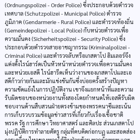
(Ordnungspolizei - Order Police) ซึ่งประกอบด้วยตำรวจ
เทศบาล (Schutzpolizei - Municipal Police) ตำรวจ
ภูมิภาค (Gendarmerie - Rural Police) และตำรวจท้องถิ่น
(Gemeindepolizei - Local Police) กับหน่วยตำรวจเพื่อ
ความมั่นคง (Sicherheitspolizei - Security Police) ซึ่ง
ประกอบด้วยตำรวจสายอาชญากรรม (Kriminalpolizei -
Criminal Police) และตำรวจลับหรือเกสตาโป ฮิมเลอร์จึง
แต่งตั้งไรน์ฮาร์ดเป็นหัวหน้าหน่วยตำรวจเพื่อความมั่นคง
และหน่วยเอสดี ไรน์ฮารีดเห็นว่างานของเกสตาโปและเอ
สดีก้าวก่ายกันและมักแข่งขันกันซึ่งบ่อยครั้งสร้างปัญหา
ความขัดแย้งในการปฏิบัติงาน เขาจึงแยกหน้าที่และความ
รับผิดชอบของหน่วยงานทั้งสองโดยกำหนดให้เอสดีรับผิด
ชอบงานด้านสืบสวนฝ่ายตรงข้ามของพรรคนาซีและเน้น
การเก็บรวบรวมข้อมูลข่าวสารที่เกี่ยวกับเรื่องเชื้อชาติ
พรรค รัฐ การศึกษา วิทยาศาสตร์ และศิลปะ ส่วนเกสตาโป
มุ่งปฏิบัติการทำลายศัตรู กลุ่มที่คบคิดก่อกบฏ และสอดส่อง
การเคลื่อนไหวของพวกใต้ดินฝ่ายซ้าย พวกผู้อพยพ และ