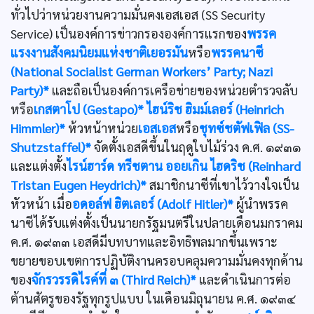
ทั่วไปว่าหน่วยงานความมั่นคงเอสเอส (SS Security
Service) เป็นองค์การข่าวกรององค์การแรกของ
พรรค
แรงงานสังคมนิยมแห่งชาติเยอรมัน
หรือ
พรรคนาซี
(National Socialist German Workers’ Party; Nazi
Party)*
และถือเป็นองค์การเครือข่ายของหน่วยตำรวจลับ
หรือ
เกสตาโป (Gestapo)*
ไฮน์ริช ฮิมม์เลอร์ (Heinrich
Himmler)*
ห้วหน้าหน่วย
เอสเอส
หรือ
ชุทซ์ชตัฟเฟิล (SS-
Shutzstaffel)*
จัดตั้งเอสดีขึ้นในฤดูใบไม้ร่วง ค.ศ. ๑๙๓๑
และแต่งตั้ง
ไรน์ฮาร์ด ทรีชตาน ออยเกิน ไฮดริช (Reinhard
Tristan Eugen Heydrich)*
สมาชิกนาซีที่เขาไว้วางใจเป็น
หัวหน้า เมื่อ
อดอล์ฟ ฮิตเลอร์ (Adolf Hitler)*
ผู้นำพรรค
นาซีได้รับแต่งตั้งเป็นนายกรัฐมนตรีในปลายเดือนมกราคม
ค.ศ. ๑๙๓๓ เอสดีมีบทบาทและอิทธิพลมากขึ้นเพราะ
ขยายขอบเขตการปฏิบัติงานครอบคลุมความมั่นคงทุกด้าน
ของ
จักรวรรดิไรค์ที่ ๓ (Third Reich)*
และดำเนินการต่อ
ต้านศัตรูของรัฐทุกรูปแบบ ในเดือนมิถุนายน ค.ศ. ๑๙๓๔