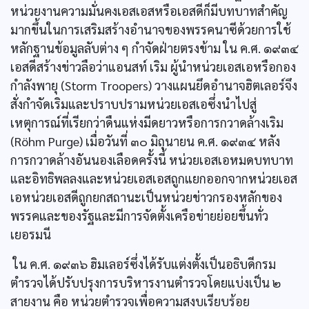
หน่วยงานความมั่นคงเอสเอสหรือเอสดีก็มีบทบาทสำคัญ
มากขึ้นในการเสริมสร้างอำนาจของพรรคนาซีด้วยการใช้
หลักฐานข้อมูลลับต่าง ๆ กำจัดฝ่ายตรงข้าม ใน ค.ศ. ๑๙๓๔
เอสดีสร้างข่าวลือว่าแอนสท์ เริม ผู้นำหน่วยเอสเอหรือกอง
กำลังพายุ (Storm Troopers) วางแผนยึดอำนาจฮิตเลอร์จึง
สั่งกำจัดเริมและปราบปรามหน่วยเอสเอซึ่งนำไปสู่
เหตุการณ์ที่เรียกว่าดืนแห่งมีดยาวหรือการกวาดล้างเริม
(Röhm Purge) เมื่อวันที่ ๓๐ มิถุนายน ค.ศ. ๑๙๓๔ หลัง
การกวาดล้างอันนองเลือดครั้งนี้ หน่วยเอสเอหมดบทบาท
และอิทธิพลลงและหน่วยเอสเอสถูกแยกออกจากหน่วยเอส
เอหน่วยเอสดีถูกยกสถานะเป็นหน่วยข่าวกรองหลักของ
พรรคและของรัฐและมีการจัดตั้งเครือข่ายย่อยขึ้นทั่ว
เยอรมนี
ใน ค.ศ. ๑๙๓๖ ฮิมเลอร์ซึ่งได้รับแต่งตั้งเป็นอธิบดีกรม
ตำรวจได้ปรับปรุงการบริหารงานตำรวจโดยแบ่งเป็น ๒
สายงาน คือ หน่วยตำรวจเพื่อความสงบเรียบร้อย