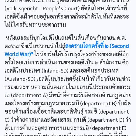
(Volk-sqericht - People’s Court) ตัดสินโทษ เจ้าหน้าที่
เอสดีซึ่งเฝ้าคอยอยู่นอกห้องศาลก็จะนำตัวไปทันทีและจะ
ไม่มีใครรับทราบชะตากรรม
หลังเยอรมนีบุกโจมตีโปแลนด์ในต้นเดือนกันยายน ค.ศ.
ด๙๓๙ ซึ่งเป็นชนวนนำไปสู่
สงครามโลกครั้งที่ ๒ (Second
World War)*
ไรน์ฮาร์ดได้ปรับปรุงโครงสร้างของเอสดีอีก
ครั้งโดยแบ่งการดำเนินงานของเอสดีเป็น ๒ สำนักงาน คือ
เอสดีในประเทศ (Inland-SD) และเอสดีนอกประเทศ
(Ausland-SD) เอสดีในประเทศซึ่งมีหน้าที่เกี่ยวกับงานข่าว
กรองและงานความมั่นคงภายในเยอรมนีประกอบด้วยกรม
เอ (department A) มีหน้าที่ความรับผิดชอบด้านกฎหมาย
และโครงสร้างตามกฎหมาย กรมบี (department B) รับผิด
ชอบด้านเรื่องเชื้อชาติและชาติพันธุ์ กรมซี (department
C) ว่าด้วยศาสนาและวัฒนธรรม กรมดี (department D) ว่า
ด้วยการค้าและอุตสาหกรรม และกรมอี (department E)
ว่าด้วยสังคมระดับสูง ส่วนเอสดีนอกประเทศมีหน้าที่เกี่ยว