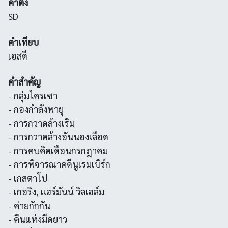
คำตั้ง
SD
คำเทียบ
เอสดี
คำสำคัญ
- กลุ่มไครเซา
- กองกำลังพายุ
- การกวาดล้างเริม
- การกวาดล้างอันนองเลือด
- การคบคิดเดือนกรกฎาคม
- การพิจารณาคดีนูเรมเบิร์ก
- เกสตาโป
- เกอริง, แฮร์มันน์ วิลเฮล์ม
- ค่ายกักกัน
- คืนแห่งมีดยาว