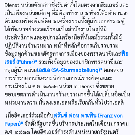
Dienst หน่วยดังกล่าวซึ่งรับคำสั่งโดยตรงจากฮิมเลอร์ และ
เป็นเพียงหน่วยเล็ก ๆ ที่มีห้องทำงาน ๑ ห้องโต๊ะทำงาน ๑
ตัวและเครื่องพิมพ์ดีด ๑ เครื่อง รวมทั้งตู้เก็บเอกสาร ๑ ตู้
ได้พัฒนาอย่างรวดเร็วจนเป็นสำนักงานใหญ่ที่มี
ประสิทธิภาพและอุปกรณ์เครื่องมือที่ทันสมัยรวมทั้งมีผู้
ปฏิบัติงานจำนวนมาก หน้าที่หลักคือการเก็บรวบรวม
ข้อมูลทุกด้านของศัตรูทางการเมืองของพรรคนาซีและ
ฟือ
เรอร์ (Führer)*
รวมทั้งข้อมูลของสมาชิกพรรคนาซีและ
กลุ่มผู้นำหน่วย
เอสเอ (SA-Sturmabteilung)*
ตลอดจน
การทำรายงานวิเคราะห์สถานการณ์ทางสังคมและ
การเมือง ใน ค.ศ. ๑๙๓๒ หน่วย Ic-Dienst ซึ่งขยาย
ขอบเขตการดำเนินงานกว้างขวางมากขึ้นได้เปลี่ยนชื่อเป็น
หน่วยงานความมั่นคงเอสเอสหรือเรียกกันทั่วไปว่าเอสดี
เมื่อฮิตเลอร์ร่วมมือกับ
ฟรันซ์ ฟอน พาเพิน (Franz von
Papen)*
จัดตั้งรัฐบาลขึ้นบริหารประเทศในเดือนมกราคม
ค.ศ. ๑๙๓๓ โดยฮิตเลอร์ดำรงตำแหน่งนายกรัฐมนตรี