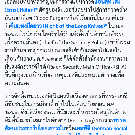
เอสดีมีบทบาทสำคัญในการวางแผนกำจัด
แอนสท์ เริม
(Ernst Röhm)*
ศัตรูของฮิมเลอร์และนำไปสู่การกวาดล้าง
อันนองเลือด (Blood Purge) หรือที่เรียกกันในเวลาต่อมา
ว่า
คืนแห่งมีดยาว (Night of the Long Knives)*
ใน ค.ศ.
๑๙๓๖ ไรน์ฮาร์ด ไฮดริชได้รับแต่งตั้งเป็นหัวหน้าตำรวจ
เพื่อความมั่นคง (Chief of the Security Police) เขาจึงรวม
งานด้านอาชญากรรมของเอสดีเข้ากับเกสตาโปและใน
เดือนกันยายน ค.ศ. ๑๙๓๙ ก็ได้จัดตั้งสำนักงานกลางความ
มั่นคงจักรวรรดิไรค์ (Reich Security Main Office-RSHA)
ขึ้นที่กรุงเบอร์ลินเพื่อควบคุมเอสดีและหน่วยตำรวจเพื่อ
ความมั่นคง
การจัดตั้งหน่วยเอสดีเป็นผลสืบเนื่องจากการที่พรรคนาซี
มีชัยชนะในการเลือกตั้งทั่วไปในเดือนกันยายน ค.ศ.
๑๙๓๐ ซึ่งได้เสียง ๑๐๗ ที่นั่งและเป็นพรรคใหญ่อันดับ ๒
ที่มีที่นั่งมากในสภาไรค์ชตาก (Reichstag) รองจาก
พรรค
สังคมประชาธิปไตยเยอรมัน
หรือ
เอสพีดี (German Social