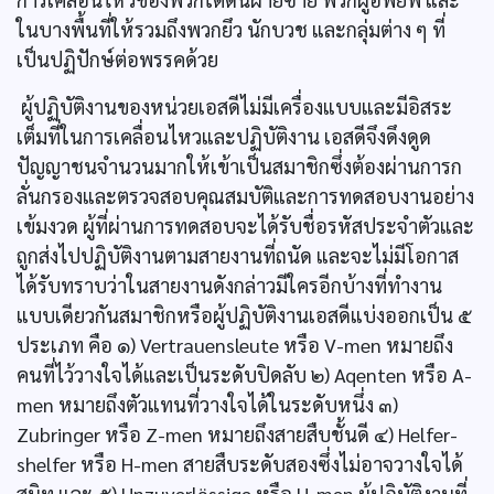
ในบางพื้นที่ให้รวมถึงพวกยึว นักบวช และกลุ่มต่าง ๆ ที่
เป็นปฏิปักษ์ต่อพรรคด้วย
ผู้ปฏิบัติงานของหน่วยเอสดีไม่มีเครื่องแบบและมีอิสระ
เต็มที่ในการเคลื่อนไหวและปฏิบัติงาน เอสดีจึงดึงดูด
ปัญญาชนจำนวนมากให้เข้าเป็นสมาชิกซึ่งต้องผ่านการก
ลั่นกรองและตรวจสอบคุณสมบัติและการทดสอบงานอย่าง
เข้มงวด ผู้ที่ผ่านการทดสอบจะได้รับชื่อรหัสประจำตัวและ
ถูกส่งไปปฏิบัติงานตามสายงานที่ถนัด และจะไม่มีโอกาส
ได้รับทราบว่าในสายงานดังกล่าวมีใครอีกบ้างที่ทำงาน
แบบเดียวกันสมาชิกหรือผู้ปฏิบัติงานเอสดีแบ่งออกเป็น ๕
ประเภท คือ ๑) Vertrauensleute หรือ V-men หมายถึง
คนที่ไว้วางใจได้และเป็นระดับปิดลับ ๒) Aqenten หรือ A-
men หมายถึงตัวแทนที่วางใจได้ในระดับหนึ่ง ๓)
Zubringer หรือ Z-men หมายถึงสายสืบชั้นดี ๔) Helfer-
shelfer หรือ H-men สายสืบระดับสองซึ่งไม่อาจวางใจได้
สนิท และ ๕) Unzuverlässige หรือ U-men ผู้ปฏิบัติงานที่