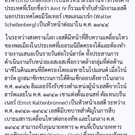
ประเทศที่เรียกชื่อว่า Amt IV ก็รวมเข้ากับสำนักงานเอสดี
นอกประเทศโดยมีวัลเทอร์ เชลเลนแบร์ก (Walter
Schellenberg) เป็นหัวหน้าต่อมาใน ค.ศ. ๑๙๔๔
ในระหว่างสงครามโลก เอสดีมีหน้าที่สืบความเคลื่อนไหว
ของพลเมืองในประเทศที่เยอรมนียึดครองได้และต้องทำ
รายงานเสนอเป็นรายวันต่อไรน์ฮาร์ด ทั้งประสานการ
ดำเนินงานกับหน่วยเอสเอสเพื่อกวาดล้างกลุ่มที่ต่อต้าน
นาซีในดินแดนที่ยึดครองโดยเฉพาะในโปแลนด์ เมื่อไรน์
ฮาร์ด ถูกสมาชิกขบวนการใต้ดินเซ็กลอบสังหารในกลาง
ค.ศ. ๑๙๔๒ ฮิมเลอร์จึงรับช่วงตำแหน่งผู้นำเอสดีจากไรน์
ฮาร์ดและใน ค.ศ. ๑๙๔๓ เขาแต่งตั้งแอนสท์ คัลเทนบรีน
เนอร์ (Ernst Kaltenbrünner) เป็นหัวหน้าเอสดี ระหว่าง
ค.ศ. ๑๙๔๓-๑๙๔๔ เอสดีมีบทบาทสำคัญในการสืบ
เบาะแสการเคลื่อนไหวต่อกองทัพ และในกลาง ค.ศ.
๑๙๔๔ สามารถจับกุมนายทหาร ๒ คนที่เป็นนายทหาร
สมาชิกกลุ่มไครเซา (Kreisau Circle) ซึ่งคบคิดแผนสังหาร