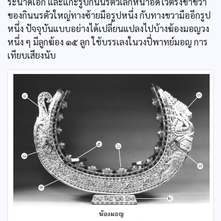
ระนาดเอก และแกะรูปกินนรตัวเล็กหน้าอัดไว้ตรงขาขวา
ของกินนรตัวใหญ่ทางซ้ายมือรูปหนึ่ง กับทางขวามืออีกรูป
หนึ่ง ปัจจุบันแบบอย่างได้เปลี่ยนแปลงไปบ้างฆ้องมอญวง
หนึ่ง ๆ มีลูกฆ้อง ๑๕ ลูก ใช้บรรเลงในวงปี่พาทย์มอญ การ
เทียบเสียงนับ