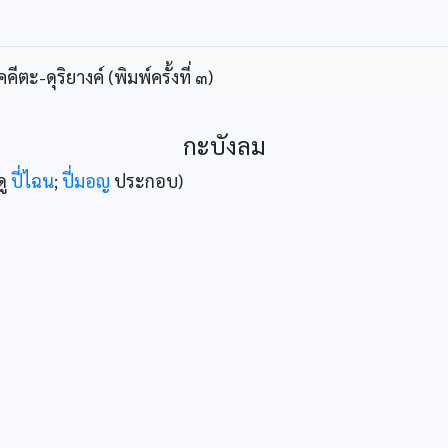
ะ-ดุริยางค์ (พิมพ์ครั้งที่ ๓)
กะบังลม
ดู
ปี่ไฉน
;
ปี่มอญ
ประกอบ)