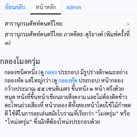
ย้อนกลับ
หน้าหลัก
Admin
สารานุกรมศัพท์ดนตรีไทย
>
สารานุกรมศัพท์ดนตรีไทย ภาคคีตะ-ดุริยางค์ (พิมพ์ครั้งที่
๓)
กลองโมงครุ่ม
กลองชนิดหนึ่ง (ดู
กลอง
ประกอบ) มีรูปร่างลักษณะอย่าง
กลองทัด แต่ใหญ่กว่า (ดู
กลองทัด
ประกอบ) หน้ากลอง
กว้างประมาณ ๕๕ เซนติเมตร ขึ้นหนัง ๒ หน้า ตรึงด้วย
หมุด หนังที่ขึ้นหน้าเขียนลายสีงดงาม และไม่ต้องติดข้าว
ตะโพนถ่วงเสียงที่ หน้ากลอง ตีทั้งสองหน้าโดยใช้ไม้กำพต
ตี ใช้ตีในการละเล่นสมัยโบราณที่เรียกว่า “โมงครุ่ม” หรือ
“โหม่งครุ่ม” ซึ่งมักตีฆ้องโหม่งประกอบด้วย