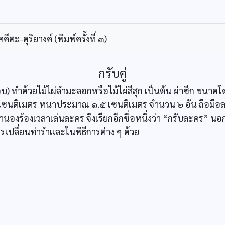
ะ-ดุริยางค์ (พิมพ์ครั้งที่ ๓)
กรับคู่
) ทำด้วยไม้ไผ่ลำมะลอกหรือไม้ไผ่สีสุก เป็นต้น ผ่าซีก ขนา
ซนติเมตร หนาประมาณ ๑.๕ เซนติเมตร จำนวน ๒ อัน ถือมือละอ
นองร้องเวลาเล่นละคร จึงเรียกอีกชื่อหนึ่งว่า “กรับละคร” น
รเปลี่ยนท่ารำและในพิธีการต่าง ๆ ด้วย