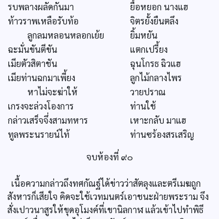
รบพลางผลัดกันมา
ยื้อหยอก นางแฮ
ท้าวราพเหลือรับท้อ
จิตรยั้งยืนตลึง
ลูกลมหลอนหลอกเย้ย
ยิ้มหยัน
ฉะมั่นขันตีขัน
แตกเปรี้ยง
เมียตัวสิตาชัน
ฉุนโกรธ ฉิวแฮ
เมียท่านฉกมาเพี้ยง
ลูกไม้กลางไพร
หาไม่จะฆ่าให้
วายปราณ
เกรงจะล่วงโองการ
ท่านใช้
กล่าวเสร็จจึ่งสามทหาร
เหาะกลับ มาแฮ
ทูลพระนรายน์ไท้
ท่านซร้องสรเสริญ
จบห้องที่ ๙๐
เนื้อความกล่าวถึงทศกัณฐ์ได้ข่าวว่าสัตลุงและตรีเมฆถูก
สังหารก็เสียใจ คิดจะใช้เวทมนตร์เอาชนะฝ่ายพระราม จึง
สั่งเปาวนาสูรให้ขุดอุโมงค์ที่เขานิลกาฬ แล้วเข้าไปทำพิธี