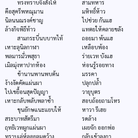
ทรงทราบจึ่งสั่งให้
สามทหาร
คือสุครีพหณุมาน
มหิทธิ์ห้าว
นิลนนณรงค์ชาญ
ไปช่วย กันแฮ
ล้างกิจพิธีท้าว
แทตยให้คลายขลัง
สามกระบี่นบบาทไท้
ถอยมา พ้นแฮ
เหาะลุนิลกาฬา
เหลือบพ้อง
พลมารมั่วพสุธา
ร่ายเวท บังแฮ
เมิลมุ่งหาปากห้อง
ห่อนรู้รอยทาง
ช้านานพานพบต้น
มรรคา
ง้างงัดคัดแผ่นผา
ปลุกปล้ำ
ไปเขยื้อนสุดปัญญา
วายุบุตร
เหาะกลับพลับพลาซ้ำ
สอบถ้อยถามโหร
ขุนยักษแนะแยบให้
หาวา รีเฮย
สระบาทสัตรีมา
รดล้าง
ฤทธิเวทผูกแผ่นผา
เผยจัก ออกพ่อ
ทราบเล่ห์ลอยลมคว้าง
กลับเข้าลงกา