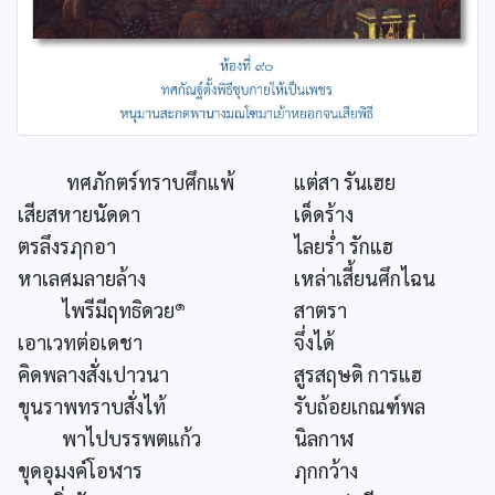
ทศภักตร์ทราบศึกแพ้
แต่สา รันเฮย
เสียสหายนัดดา
เด็ดร้าง
ตรลึงรฦกอา
ไลยร่ำ รักแฮ
หาเลศมลายล้าง
เหล่าเสี้ยนศึกไฉน
๑
ไพรีมีฤทธิดวย
สาตรา
เอาเวทต่อเดชา
จึ่งได้
คิดพลางสั่งเปาวนา
สูรสฤษดิ การแฮ
ขุนราพทราบสั่งไท้
รับถ้อยเกณฑ์พล
พาไปบรรพตแก้ว
นิลกาฬ
ขุดอุมงค์โอฬาร
ฦกกว้าง