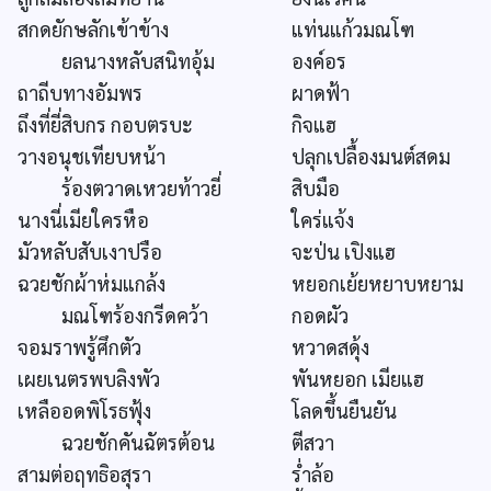
สกดยักษลักเข้าข้าง
แท่นแก้วมณโฑ
ยลนางหลับสนิทอุ้ม
องค์อร
ถาถีบทางอัมพร
ผาดฟ้า
ถึงที่ยี่สิบกร กอบตรบะ
กิจแฮ
วางอนุชเทียบหน้า
ปลุกเปลื้องมนต์สดม
ร้องตวาดเหวยท้าวยี่
สิบมือ
นางนี่เมียใครหือ
ใคร่แจ้ง
มัวหลับสับเงาปรือ
จะป่น เปิงแฮ
ฉวยชักผ้าห่มแกล้ง
หยอกเย้ยหยาบหยาม
มณโฑร้องกรีดคว้า
กอดผัว
จอมราพรู้ศึกตัว
หวาดสดุ้ง
เผยเนตรพบลิงพัว
พันหยอก เมียแฮ
เหลืออดพิโรธฟุ้ง
โลดขึ้นยืนยัน
ฉวยชักคันฉัตรต้อน
ตีสวา
สามต่อฤทธิอสุรา
ร่ำล้อ