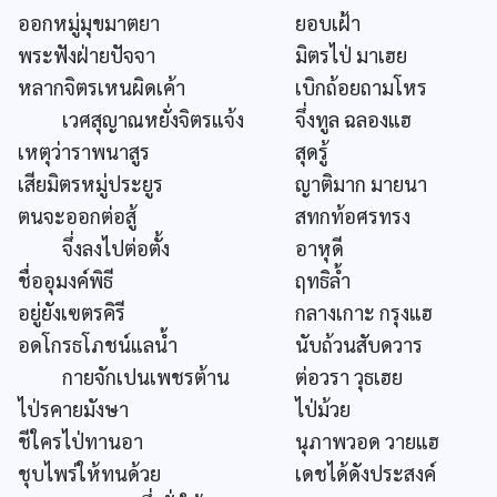
ออกหมู่มุขมาตยา
ยอบเฝ้า
พระฟังฝ่ายปัจจา
มิตรไป่ มาเฮย
หลากจิตรเหนผิดเค้า
เบิกถ้อยถามโหร
เวศสุญาณหยั่งจิตรแจ้ง
จึ่งทูล ฉลองแฮ
เหตุว่าราพนาสูร
สุดรู้
เสียมิตรหมู่ประยูร
ญาติมาก มายนา
ตนจะออกต่อสู้
สทกท้อศรทรง
จึ่งลงไปต่อตั้ง
อาหุดี
ชื่ออุมงค์พิธี
ฤทธิล้ำ
อยู่ยังเฃตรคิรี
กลางเกาะ กรุงแฮ
อดโกรธโภชน์แลน้ำ
นับถ้วนสับดวาร
กายจักเปนเพชรต้าน
ต่อวรา วุธเฮย
ไป่รคายมังษา
ไป่ม้วย
ชีใครไป่ทานอา
นุภาพวอด วายแฮ
ชุบไพร่ให้ทนด้วย
เดชได้ดังประสงค์