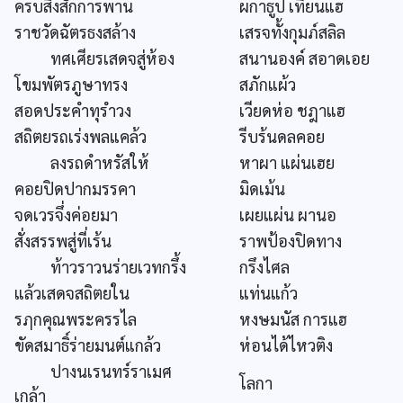
ครบสิ่งสักการพาน
ผกาธูป เทียนแฮ
ราชวัดฉัตรธงสล้าง
เสรจทั้งกุมภ์สลิล
ทศเศียรเสดจสู่ห้อง
สนานองค์ สอาดเอย
โขมพัตรภูษาทรง
สภักแผ้ว
สอดประคำทุรำวง
เวียดห่อ ชฎาแฮ
สถิตยรถเร่งพลแคล้ว
รีบร้นดลคอย
ลงรถดำหรัสให้
หาผา แผ่นเฮย
คอยปิดปากมรรคา
มิดเม้น
จดเวรจึ่งค่อยมา
เผยแผ่น ผานอ
สั่งสรรพสู่ที่เร้น
ราพป้องปิดทาง
ท้าวราวนร่ายเวทกรึ้ง
กรึงไศล
แล้วเสดจสถิตยใน
แท่นแก้ว
รฦกคุณพระครรไล
หงษมนัส การแฮ
ขัดสมาธิ์ร่ายมนต์แกล้ว
ห่อนได้ไหวติง
ปางนเรนทร์ราเมศ
โลกา
เกล้า