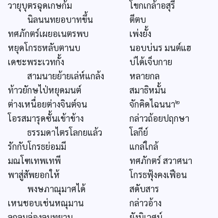
วายุบุตรฉุดเกษก้ม
โขกเกล้าอสุรี
นิลนนทยอบาทขึ้น
ตีตบ
ทศภักตร์เผยอเนตรพบ
เพ่งยั้ง
หยุดโกรธหลับตานบ
นอบบ่นร มนต์แฮ
เดชะพระเวทกั้ง
บ่ได้เจ็บกาย
สามนายย้ายเล่ห์แกล้ง
หลายกล
ท้าวยักษไป่หยุดมนต์
สมาธิหมั้น
๒
ต่างเหนื่อยต่างจินต์จน
จักคิดไฉนนา
โอรสมารุดซั้นเข้าข้าง
กล่าวถ้อยปฤกษา
ธรรมดาไตรโลกยแล้ว
โลกีย์
รักกับโกรธย่อมมี
แกล่ใกล้
มณโฑเทพเทพี
ทศภักตร์ สวาศนา
พาสู่สัพยอกให้
โกรธฟุ้งคงเฟือน
พงษภาณุมาศได้
สดับสาร
เหนชอบเช่นหณุมาน
กล่าวอ้าง
ลูกลมล่องลมทยาน
ยังนิเวศน์