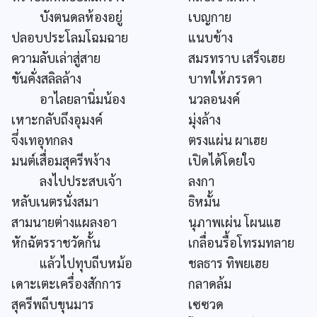
บังตนดลห้องอยู่
เบญกาย
ปลอบประโลมโฉมฉาย
แนบข้าง
ความลับเล่าสู่สาย
สมรทราบ เสร็จเฮย
ขันคั่งสลิลล้าง
บาทให้ภรรดา
อาไลยลานิ่มน้อง
นวลอนงค์
เหาะกลับถึงอุมงค์
มุ่งล้าง
จึ่งเทอุทกลง
ตรงแผ่น ผาเฮย
มนต์เสื่อมสุครีพง้าง
เปิดได้โดยใจ
ลงไปประสบเจ้า
ลงกา
หลับเนตรนั่งสมา
ธิหมั้น
สามนายต่างแผลงอา
นุภาพเผ่น โผนแฮ
หักฉัตรราชวัดกั้น
เกลื่อนรื้อโทรมทลาย
แล้วไปทุบถีบหม้อ
ชลธาร ทิพยเฮย
เดาะเตะเครื่องสักการ
กลาดล้ม
สุครีพถีบขุนมาร
เซซวด