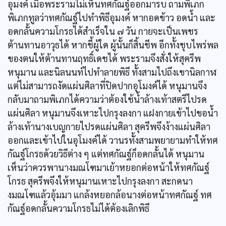
อุมงค์ เมื่อพระรามไม่เห็นทศกัณฐ์ออกมารบ ถามพิเภก
พิเภกทูลว่าทศกัณฐ์ไปทำพิธีอุมงค์ หากอดข้าว อดน้ำ และ
อดกลั้นความโกรธได้สำเร็จใน ๗ วัน กายจะเป็นเพชร
ต้านทานอาวุธได้ หากชี้ผู้ใด ผู้นั้นก็สิ้นชีพ อีกทั้งชุบไพร่พล
ของตนให้ต้านทานฤทธิ์เดชได้ พระรามจึงสั่งให้สุครีพ
หนุมาน และนิลนนท์ไปทำลายพิธี ทั้งสามไปถึงเขานิลกาฬ
แต่ไม่สามารถงัดแผ่นศิลาที่ปิดปากอุโมงค์ได้ หนุมานจึง
กลับมาถามพิเภกได้ความว่าต้องใช้น้ำล้างเท้าสตรีไปรด
แผ่นศิลา หนุมานจึงเหาะไปกรุงลงกา แฝงกายเข้าไปขอน้ำ
ล้างเท้านางเบญกายไปรดแผ่นศิลา สุครีพจึงง้างแผ่นศิลา
ออกและเข้าไปในอุโมงค์ได้ วานรทั้งสามพยายามทำให้ทศ
กัณฐ์โกรธด้วยวิธีต่าง ๆ แต่ทศกัณฐ์ก็อดกลั้นได้ หนุมาน
เห็นว่าควรพานางมณโฑมาเย้าหยอกต่อหน้าให้ทศกัณฐ์
โกรธ สุครีพจึงให้หนุมานเหาะไปกรุงลงกา สะกดนา
งมณโฑแล้วอุ้มมา แกล้งหยอกล้อนางต่อหน้าทศกัณฐ์ ทศ
กัณฐ์อดกลั้นความโกรธไม่ได้ต้องเลิกพิธี