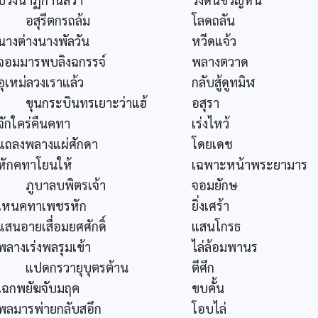
อสุรีตกรถล้ม
โลดถลัน
นางต่างนางพัลวัน
หวีดแจ้ว
จอมมารพบลิงฉกรรจ์
พลางตวาด
อุเหม่ลวงเราแล้ว
กลับสู้ดูทมิฬ
ขุนกระบินทรเยาะว่าแฮ้
อสุรา
จักใคร่คืนคทา
เร่งไหว้
แถลงพลางแผ่ศักดา
โดยเดช
หักคทาโยนให้
เฉพาะหน้าพระยามาร
ภูบาลบพิตรเจ้า
จอมยักษ
เหนคทาเพชรหัก
ยิ่งเศร้า
แสนอายเสื่อมยศศักดิ์
แสนโกรธ
พลางเร่งพลรุมเข้า
ไล่ล้อมพานร
แปดกรวายุบุตรต้าน
ตีศึก
เฉกพยัฆจับมฤค
ขบคั้น
พลมารพ่ายกลับสอึก
โอบไล่