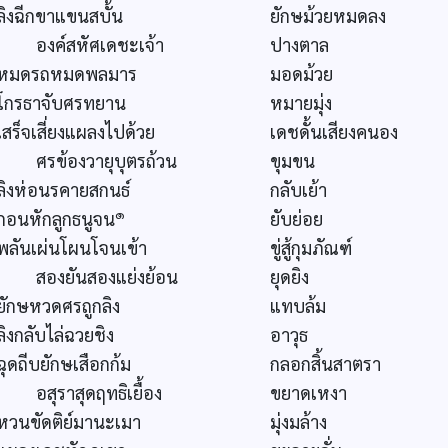
ลิงฉีกขาแขนสบั้น
ยักษม้วยหมดลง
องค์สหัศเดชะเจ้า
ปางตาล
หมดรถหมดพลมาร
มอดม้วย
โกรธาจับศรทยาน
หมายมุ่ง
เสร็จเสี่ยงแผลงไปด้วย
เดชดั้นเสียงคนอง
ศรข้องวายุบุตรถ้วน
ขุมขน
ลิงห่อนรคายสกนธ์
กลับเย้า
๑
กอนหักลูกธนูจน
ยับย่อย
พลันเผ่นโผนโจนเข้า
ขู่สู้กุมภัณฑ์
สองยันสองแย่งย้อน
ยุดยิง
ยักษหวดศรถูกลิง
แทบล้ม
ลิงกลับไล่ฉวยชิง
อาวุธ
ฉุดถีบยักษเสือกก้ม
กลอกสิ้นสาตรา
อสุราสุดฤทธิเยื้อง
ขยาดเหงา
หวนขัดติย์มานะเมา
มุ่งมล้าง