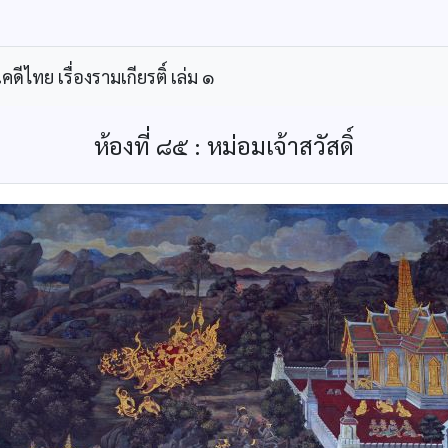
ีไทย เรื่องรามเกียรติ์ เล่ม ๑
ห้องที่ ๘๕ : หม่อมเจ้าสวัสดิ์