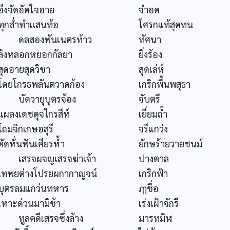
อึงจัดอัดใจอาย
จำอด
ทุกส่ำทำแสนท้อ
โศรกแท้สุดทน
ดลสองพันเนตรท้าว
ทัศนา
ลิงหลอกหยอกกัลยา
ยิ่งร้อง
สุดอายสุดวิชา
สุดเล่ห์
โดยโกรธพลันตวาดก้อง
เกริกพื้นพสุธา
บัดวายุบุตรจ้อง
จับตรี
แผลงเดชดุจไกรสีห์
เยี่ยมถ้ำ
โถมจิกเกษอสุรี
จรีแกว่ง
ตัดหั่นฟันเศียรห้ำ
ยักษร้ายวายชนม์
เสรจผจญเสรจฆ่าเจ้า
ปางตาล
เทพยต่างโปรยผกากาญจน์
เกริกฟ้า
บุตรลมแกว่นทหาร
ฦๅชื่อ
เหาะด่วนมามิช้า
เร่งเฝ้าจักรี
ทูลคดีเสรจซึ่งล้าง
มารทมิฬ