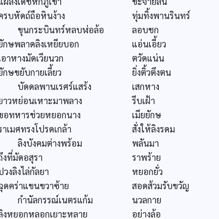
แผลงเดชหักภูเขา
ขะจายลั่น
ครบหัดถ์ถือหินง้าง
ทุ่มทิ้งพานรินทร์
ขุนกระบินทร์หลบฬ่อล้อ
ลอบชก
ยักษพลาดลิงเหยียบอก
แอ่นเอี้ยว
เอาหางมัดเวียนวก
ตวัดแน่น
ยักษขยับกายเลี้ยว
ยิ่งติ้วตึงตน
บัดดลพานเรศร์แสร้ง
เสกหาง
ยาวหย่อนเหาะมาพลาง
รีบเฝ้า
ขอทหารช่วยหยอกนาง
เมียยักษ
ราเมศทรงโปรดเกล้า
สั่งให้ลิงรดม
ลิงบังคมต่างพร้อม
พลันมา
ถึงที่มัดอสุรา
ราพร้าย
ปวงลิงไล่กัลยา
หยอกยั่ว
ฉุดคร่าแขนขวาซ้าย
สอดส้วมรับขวัญ
กำนัลกรรณ์เนตรแก้ม
นวลกาย
ลิงหยอกหลอกเยาะหลาย
อย่างล้อ