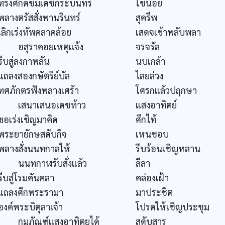
ทรงศักดิ์ชมเดชกระบินทร์
ใช่น้อย
พลางตรัสสั่งพานรินทร์
สุครีพ
เลิกเร่งทัพคลาคล้อย
เสดจเข้าพลับพลา
อสุราคอยเหตุแจ้ง
จรจรัล
รีบสู่ลงกาพลัน
นบเกล้า
แถลงสองกษัตริย์บัล
ไลยล่วง
ทศภักตรฟังพลางเศร้า
โศรกแล้วปฤกษา
เสนาเสนอเดชท้าว
แสงอาทิตย์
ขอเร่งเชิญมาคิด
ศึกไท้
พระยายักษสดับกิจ
เหนชอบ
พลางสั่งนนทกาลให้
รีบร้อนเชิญหลาน
นนทกาฬรับสั่งแล้ว
ลีลา
รีบสู่โรมคันคลา
คล่องเฝ้า
แถลงศึกพระรามา
มาประชิต
องค์พระบิตุลาเจ้า
โปรดให้เชิญประชุม
กุมภัณฑ์แสงอาทิตยได้
สดับสาร