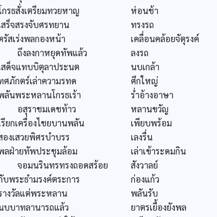
โกรธสั่งเตรียมทวยหาญ
ห่อนช้า
เสร็จสรงจับศรทยาน
ทรงรถ
ตรัสเร่งพลกองหน้า
เคลื่อนคล้อยจัตุรงค์
ถึงลงกาหยุดทัพแล้ว
ลงรถ
เสด็จแทบบิตุลาประนต
นบเกล้า
ทศภักตร์เล่าความรทด
ศึกใหญ่
พลันพระหลานโกรธเร้า
ร่ำอ้างอาษา
อสุราชมเดชท้าว
หลานขวัญ
เรียกเครื่องไชยบานพลัน
เพียบพร้อม
สองเสวยพิศรบำบรร
เลงรื่น
พลฝ่ายทัพประชุมล้อม
เล่าเข้าระดมกิน
จอมนรินทรทรงถอดสร้อย
สังวาลย์
กับพระธำมรงค์ตระการ
ก่องแก้ว
รางวัลแต่พระหลาน
พลันรับ
นบบาทลานารถแล้ว
ยาตรเยื้องยังพล