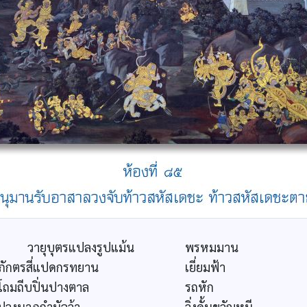
วายุบุตรแปลงรูปแม้น
พรหมมาน
ภักตรสี่แปดกรทยาน
เยี่ยมฟ้า
โถมถีบปิ่นปางตาล
รถหัก
ปวงนาฏกำนัลว้า
วิ่งดั้นขวัญหนี