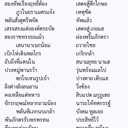
สองทัพเรืองฤทธิ์ต้อง
เสดจสู้ศึกไกษย
ภูวไนยราเมศรแจ้ง
เหตุชัด
พลันสั่งสุครีพจัด
ทัพแล้ว
เสรจสรงแต่งองค์ตระบัด
เสดจสู่ เกยแฮ
สองราชทรงรถแผ้ว
ผ่องพริ้มภักตรา
เสนานาเนกน้อม
ถวายไชย
เบิกโห่เดินพลไกร
เกริกกล้า
ถับถึงที่แดนใน
สนามยุทธ นาแฮ
ปวงหมู่พานรว้า
วุ่นพร้อมแลไป
ตกใจเหนรูปเจ้า
ปางตาล เติบแฮ
ลิงต่างลิงลนลาน
วิ่งซ้อง
คงเหลือแต่ทหาร
สิบแปด มกุฎเฮย
จักรกฤษณ์หลากถามน้อง
นารถไท้ทศกรรฐ์
พลันพิเภกนบเกล้า
บังคม ทูลเอย
พันภักตรรับพรพรหม
ประสิทธิไว้
ศึกเหนย่อมนิยม
ขยาดตื่น หนีนา