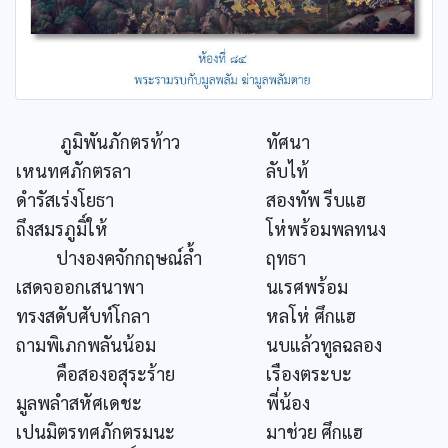
ภูมิพันภักตรท้าว
ทัศนา
เหนทศภักตรลา
ลับไท้
ดำรัสเร่งโยธา
สองทัพ รีบแฮ
ถึงสมรภูมิ์ให้
โห่พร้อมพลทนง
ปางองคจักกฤษณ์ล้ำ
ฤทธา
เสดจออกเสนาพา
นเรศพร้อม
ทรงสดับศับท์โกลา
หลโห่ ศึกแฮ
ถามพิเภกพลันน้อม
นบแล้วทูลฉลอง
คือสองอสุระร้าย
เรืองตระบะ
มูลพลำสหัศเดชะ
พี่น้อง
เปนมิตรทศภักตรมนะ
มาช่วย ศึกแฮ