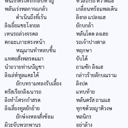
พันภักตรโศรกกลับหาญ
หวลโกรธ ตวาดแฮ
พลันเร่งพลกาจแกล้ว
เกลื่อนพร้อมพลเดิน
ดำเนินถึงที่เร้น
ลิงกล แปลงแฮ
ลิงเยี่ยมชะโงกยล
ยักบกล้า
เหนรถล่วงจรดล
พลันโดด ลงเฮย
ตกฉะเภาะตรงหน้า
รถเจ้าปางตาล
หณุมานทำหลบขึ้น
พฤกษา
แทตยสั่งพลรดมมา
จับได้
นำถวายท่านบัญชา
ถามซัก ลิงแฮ
ลิงเล่ห์ทูลแคะไค้
กล่าวร้ายลักบณราม
ยักบทรามหลงรับเลี้ยง
ลิงปด
ตรัสเรียกลิงเนารถ
แทบท้าย
ลิงทำโศรกกำสรด
พลันตรัส ถามแฮ
ลิงเลี่ยงทูลยักย้าย
ทุกขด้วยญาติวงษ
ยักษ์งงหลงสั่งซ้อม
พลนิกร
ผิวะจับพวกพานร
อย่าล้าง