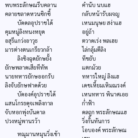
พบพระลักษณรีบคลาน
คำนับ นบแฮ
คลายขลาดหวนซิกซี้
กลับหน้ารับผจญ
บัดดลอุปราชได้
เหนมนุษย สง่าแฮ
คุมหมู่ลิงทนงหยุด
อยู่ถ้า
อสุรีแกว่งอาวุธ
ตวาดเร่ง พลเฮย
มารต่างตนเกรียวกล้า
ไล่กลุ้มตีลิง
ลิงชิงฉุดยักษยั้ง
ทีขยับ
ยักษพลาดเสียทีทัพ
แตกม้วย
นายทหารยักษออกรับ
ทหารใหญ่ ลิงแฮ
ลิงจับยักษฟาดด้วย
เดชเหี้ยมเหิมณรงค์
บัดองค์อุปราชได้
เหนทหาร พินาศเอย
แสนโกรธดุจเพลิงกาล
ก่ำฟ้า
จับหอกพุ่งบันดาล
ดลถูก พระลักษณแฮ
ปวงหมู่พานรว้า
วิ่งกั้นทันการ
โอบองค์ พระลักษณ
หณุมานหมุนวิ่งเข้า