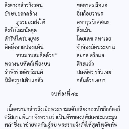
ลิงลวงกล่าววิงวอน
ขอสาตร ถือแฮ
ยักษบยลกลอ้าง
อิ่มถ้อยวานร
ภูธรยอมส่งให้
คทาวุธ วิเศศแฮ
ลิงรับโสมนัศสุด
สิ่งแม้น
ดำริห์ใคร่ยงยุทธ
โดยเดช คทาเฮย
คิดยิ่งอายปองแค้น
จักจ้องมัดประจาน
๑
หณมานสมคิดด้วย
สมกล ตรึกแฮ
พลางนบหัดถ์เพียงบน
ศิระแล้ว
รำพึงร่ายอิทธิมนต์
ปลงจิตร รงับเอย
นิมิตรรูปเติบแกล้ว
กลั่นด้วยเดชา
จบห้องที่ ๘๔
เนื้อความกล่าวถึงเมื่อพระรามสดับเสียงกองทัพกึกก้องก็
ตรัสถามพิเภก จึงทราบว่าเป็นทัพของสหัสเดชะและมูล
พลำซึ่งมาช่วยทศกัณฐ์รบ พระรามจึงสั่งให้สุครีพจัดทัพ