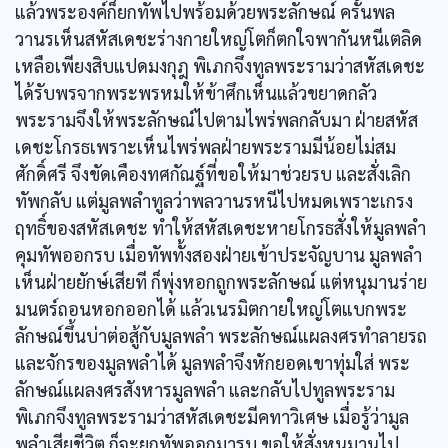
แล้วพระองค์ก็ยกทัพไปพร้อมด้วยพระลักษณ์ ครั้นพล
วานรเห็นสหัสเดชะร่างกายใหญ่โตก็ตกใจพากันหนีเตลิด
เหลือเพียงสิบแปดมงกุฎ พิเภกจึงทูลพระรามว่าสหัสเดชะ
ได้รับพรจากพระพรหมให้ข้าศึกเห็นแล้วขยาดกลัว
พระรามจึงให้พระลักษณ์ไปตามไพร่พลกลับมา ฝ่ายสหัส
เดชะโกรธเพราะเห็นไพร่พลฝ่ายพระรามมีน้อยไม่สม
ศักดิ์ศรี จึงขัดเคืองทศกัณฐ์ที่ขอให้มาช่วยรบ และสั่งเลิก
ทัพกลับ แต่มูลพลำทูลว่าพลวานรหนีไปหมดเพราะเกรง
ฤทธิ์ของสหัสเดชะ ทำให้สหัสเดชะหายโกรธสั่งให้มูลพลำ
คุมทัพออกรบ เมื่อทัพทั้งสองฝ่ายเข้าประจัญบาน มูลพลำ
เห็นฝ่ายยักษ์เสียที ก็พุ่งหอกถูกพระลักษณ์ แต่หนุมานร่าย
มนตร์ถอนหอกออกได้ แล้วเนรมิตกายใหญ่โตแบกพระ
ลักษณ์ขึ้นบ่าต่อสู้กับมูลพลำ พระลักษณ์แผลงศรทำลายรถ
และจักรของมูลพลำได้ มูลพลำจึงหักยอดเขาทุ่มใส่ พระ
ลักษณ์แผลงศรสังหารมูลพลำ และกลับไปทูลพระราม
พิเภกจึงทูลพระรามว่าสหัสเดชะมีคทาวิเศษ เมื่อรู้ว่ามูล
พลำเสียชีวิต ก็จะยกทัพออกมารบ ขอให้สั่งหนุมานไป