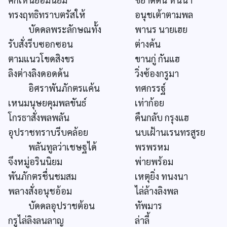
ทรงฤทธิทราบตรัสให้
อนุชเต้าตามพล
บัดดลพระลักษณทั้ง
พานร นายเฮย
รับสั่งรีบซอกซอน
ต่างค้น
ตามแนวโขดสิงขร
ขานกู่ กันแฮ
ลิงต่างลิงดอดด้น
วิ่งซ้องกรูมา
อิศราพันภักตรแค้น
ทศกรรฐ์
เหนมนุษยคุมพลขันธ์
เท่าก้อย
โกรธาสั่งพลพลัน
คืนกลับ กรุงแฮ
อุปราชทราบรีบคล้อย
นบเฝ้านเรนทรสูรย
พลันทูลว่าเชษฐได้
พรพรหม
จึงหมู่อรินนิยม
พ่ายพร้อม
พันภักตรชื่นชมสม
เหตุยิ่ง ทนงนา
พลางสั่งอนุชอ้อม
ไล่ล้างลิงพล
บัดดลอุปราชต้อน
ทัพมาร
กรูไล่ลิงลนลาญ
ล่าลี้