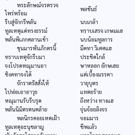
พระลักษณ์จรตรวจ
พลขันธ์
ไพร่พร้อม
รีบสู่จักกรีพลัน
นบเกล้า
ทูลเหตุแด่ทรงธรรม์
ทราบเสรจ เกษมแฮ
พลันพิเภกคลานเข้า
นบน้อมทูลการ
ขุนมารพันภักตรนี้
มีคทา วิเศศแฮ
ทราบเหตุจักรีบมา
ประชิดใกล้
จงโปรดหณุมานอา
ษาหลอก ยักษเฮย
ชิงคทาจงได้
แต่เบื้องมรรคา
จักราตรัสสั่งให้
วายุบุตร
ไปฬ่อเอาอาวุธ
แทตยร้าย
หณุมานรับรีบรุด
ถึงหว่าง ทางแฮ
พลันนิมิตรตนคล้าย
จุ่นจ้อยลิงจร
พลนิกรคอยเหตเฝ้า
จอมมาร
ทูลเหตุอะนุชลาญ
ชีพแล้ว