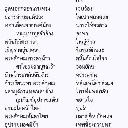
เฮย
ฉุดหอกกลอกเกรงทรง
เจบจ้อง
ยอกรอ่านมนต์ปลง
ใจเป่า ตลอดแฮ
หอกเลื่อนจากองค์น้อง
นารถไท้อวตาร
หณุมานทูลจักอ้าง
อาษา
พลันนิมิตรกายา
ใหญ่ห้าว
เชิญราชสู่บาคลา
รีบรบ ยักษแฮ
พระลักษณทรงศรน้าว
สนั่นก้องโลไกย
ศรไชยผลาญรถเจ้า
จอมยักษ
ยักษโกรธพลันจับจักร
คว่างคว้าง
จักรเวียนรอบพระลักษณ
พลันเหนี่ยว ศรแฮ
ผลาญจักรแหลกเลยล้าง
ไพร่พื้นพลพลัน
กุมภัณฑ์อุปราชแค้น
ขยาดใจ
มานะโลดหักไศล
ทุ่มร้า
พระลักษณลั่นศรไชย
ผลาญชีพ ยักษแฮ
อุปราชมอดมิช้า
เทพซ้องถวายพร