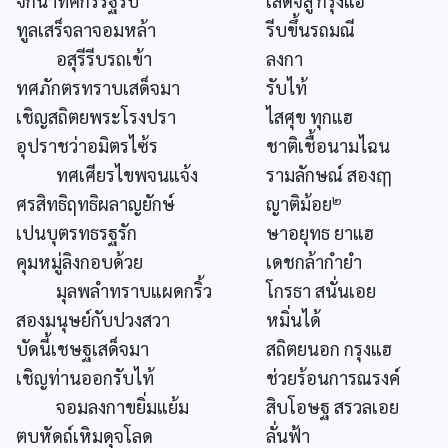
จักนำทศกรรฐรับ
เสด็จสู่ กรุงแฮ
ทูลเสร็จลาจอมหล้า
รีบขึ้นรถมณี
อสุรีรีบรถเข้า
ลงกา
ทศภักตรทราบเสด็จมา
รับไท้
เชิญสถิตยพระโรงปรา
ไสศุข ทุกแฮ
อุปราชว่าอมิตรไซ้ร
ชาติเชื้อนามไฉน
ทศเศียรไขพจนแจ้ง
รามลักษณ์ สองฤๅ
๒
ศรสิทธิฤทธิผลาญยักษ์
ญาติม้อย
เปนบุตรทธรฐรัก
ษาอยุทธ ยาแฮ
คุมหมู่ลิงกอบด้วย
เดชกล้ากำยำ
มุลพลำทราบแผดกริ้ว
โกรธา สนั่นเอย
สองมนุษย์กับปวงสวา
หมิ่นได้
บัดนี้เชษฐเสด็จมา
สถิตยนอก กรุงแฮ
เชิญท่านออกรับไท้
ช่วยร้อนการณรงค์
จอมลงกาขยิ่มแย้ม
สิบโอษฐ สรวลเอย
ตบหัดถ์เหิมดุจโลด
ลั่นฟ้า