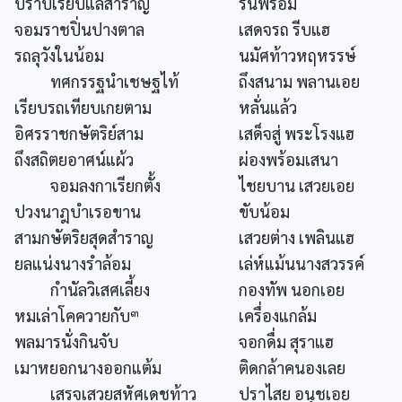
ปราบเรียบแลสำราญ
รื่นพร้อม
จอมราชปิ่นปางตาล
เสดจรถ รีบแฮ
รถลุวังในน้อม
นมัศท้าวหฤหรรษ์
ทศกรรฐนำเชษฐไท้
ถึงสนาม พลานเอย
เรียบรถเทียบเกยตาม
หลั่นแล้ว
อิศรราชกษัตริย์สาม
เสด็จสู่ พระโรงแฮ
ถึงสถิตยอาศน์แผ้ว
ผ่องพร้อมเสนา
จอมลงกาเรียกตั้ง
ไชยบาน เสวยเอย
ปวงนาฎบำเรอขาน
ขับน้อม
สามกษัตริยสุดสำราญ
เสวยต่าง เพลินแฮ
ยลแน่งนางรำล้อม
เล่ห์แม้นนางสวรรค์
กำนัลวิเสศเลี้ยง
กองทัพ นอกเอย
๓
หมเล่าโคควายกับ
เครื่องแกล้ม
พลมารนั่งกินจับ
จอกดื่ม สุราแฮ
เมาหยอกนางออกแต้ม
ติดกล้าคนองเลย
เสรจเสวยสหัศเดชท้าว
ปราไสย อนุชเอย