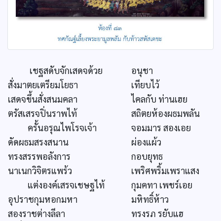
เชฐสดับจักเสดจด้วย
อนุชา
สั่งมาตยเตรียมโยธา
เทียบไว้
เสดจขึ้นสั่งสนมคลา
ไคลกับ ท่านเฮย
ตรัสเสรจปิ่นราพไท้
สถิตยห้องผธมพลัน
ครั้นอรุณไพโรจเจ้า
จอมมาร สองเอย
ดัดผธมสรงสนาน
ผ่องแผ้ว
ทรงสรรพอลังการ
กอบยุทธ
นาเนกวิจิตรแพร้ว
เพริศพริ้มเพราแสง
แต่งองค์เสรจเชษฐไท้
กุมคทา เพชร์เอย
อุปราชกุมหอกมหา
มหิทธิ์ห้าว
สองราชต่างลีลา
ทรงรภ รยับแฮ