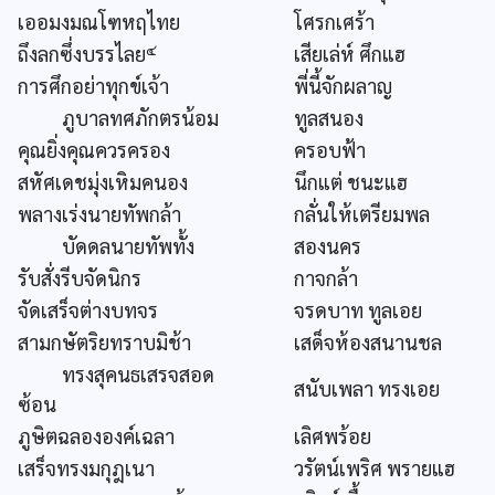
เออมงมณโฑหฤไทย
โศรกเศร้า
๔
ถึงลกซึ่งบรรไลย
เสียเล่ห์ ศึกแฮ
การศึกอย่าทุกข์เจ้า
พี่นี้จักผลาญ
ภูบาลทศภักตรน้อม
ทูลสนอง
คุณยิ่งคุณควรครอง
ครอบฟ้า
สหัศเดชมุ่งเหิมคนอง
นึกแต่ ชนะแฮ
พลางเร่งนายทัพกล้า
กลั่นให้เตรียมพล
บัดดลนายทัพทั้ง
สองนคร
รับสั่งรีบจัดนิกร
กาจกล้า
จัดเสร็จต่างบทจร
จรดบาท ทูลเอย
สามกษัตริยทราบมิช้า
เสด็จห้องสนานชล
ทรงสุคนธเสรจสอด
สนับเพลา ทรงเอย
ซ้อน
ภูษิตฉลององค์เฉลา
เลิศพร้อย
เสร็จทรงมกุฎเนา
วรัตน์เพริศ พรายแฮ