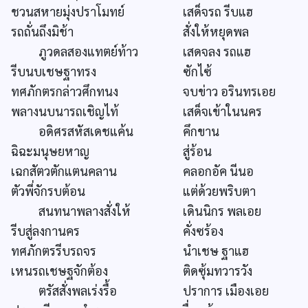
ชวนสหายมุ่งปราโมทย์
เสด็จรถ รีบแฮ
รถถั่นถึงมิช้า
สั่งให้หยุดพล
ภูวดลสองแทตย์ท้าว
เสดจลง รถแฮ
รีบนบเชษฐาทรง
ซักไซ้
ทศภักตรกล่าวศึกทนง
จบข่าว อรินทรเอย
พลางนบนารถเชิญไท้
เสด็จเข้าในนคร
อดิศรสหัสเดชแค้น
คึกขาน
ฉิฉะมนุษยหาญ
สู่ร้อน
เฉกสัตวตักแตนคลาน
คลอกอัค นีนอ
ตัวพี่จักรบต้อน
แต่ด้วยพริบตา
สนทนาพลางสั่งให้
เดินนิกร พลเอย
รีบสู่ลงกานคร
คั่งซร้อง
ทศภักตรรีบรถจร
นำเชษ ฐาแฮ
เหนรถเชษฐจักต้อง
ติดซุ้มทวารวัง
ตรัสสั่งพลเร่งรื้อ
ปราการ เมืองเอย