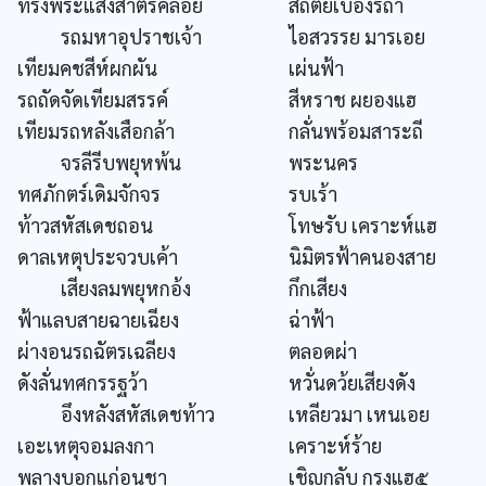
ทรงพระแสงสาตรคล้อย
สถิตย์เบื้องรถา
รถมหาอุปราชเจ้า
ไอสวรรย มารเอย
เทียมคชสีห์ผกผัน
เผ่นฟ้า
รถถัดจัดเทียมสรรค์
สีหราช ผยองแฮ
เทียมรถหลังเสือกล้า
กลั่นพร้อมสาระถี
จรลีรีบพยุหพ้น
พระนคร
ทศภักตร์เดิมจักจร
รบเร้า
ท้าวสหัสเดชถอน
โทษรับ เคราะห์แฮ
ดาลเหตุประจวบเค้า
นิมิตรฟ้าคนองสาย
เสียงลมพยุหกอ้ง
กึกเสียง
ฟ้าแลบสายฉายเฉียง
ฉ่าฟ้า
ผ่างอนรถฉัตรเฉลียง
ตลอดผ่า
ดังลั่นทศกรรฐว้า
หวั่นดว้ยเสียงดัง
อึงหลังสหัสเดชท้าว
เหลียวมา เหนเอย
เอะเหตุจอมลงกา
เคราะห์ร้าย
พลางบอกแก่อนชา
เชิญกลับ กรงแฮ๕