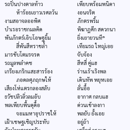
รถปิ่นปางตาลท้าว
เพียบพร้อมพนิดา
ห้าร้อยเยาวเรศลว้น
งอนจริต
งามสอาจลออพิศ
ภักตรพริ้ม
บำเรอราชกมลคิด
พิฆาฎศึก สดวกนา
๑
พันภักตร์เอิบโอษฐยิ้ม
ยิ่งเยายวนที
สี่พันสีหราชล้ำ
เทียมรถ ใหญ่เอย
มารขับโตมรจรด
จับจ้อง
รถมูลพลำคช
สีหสี่ คู่แฮ
เกรียงเกริกแสะสารร้อง
ร่านเร้าเริงพล
ภอดลศุภฤกษให้
เดินทัพ พยุหเอย
เสียงโห่แตรกลองสลับ
ลั่นอื้อ
ธวัชปลิวลิ่วลมอับ
อากาศ กลบแฮ
พลเพียบพื้นดุดื้อ
ด่วนเข้าลงกา
จอมมหาอุปราชให้
พลยับ ยั้งเอย
เฝ้าเชษฐเชิญประทับ
อยู่ถ้า