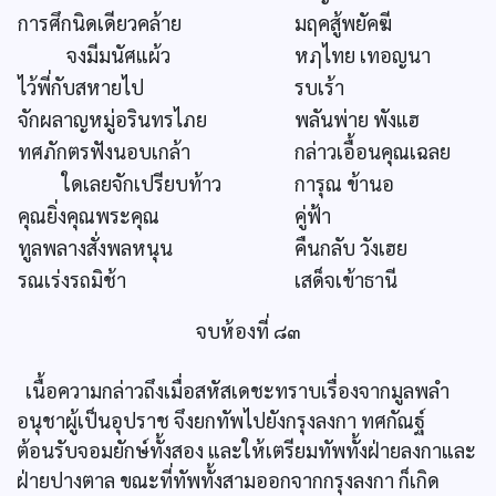
การศึกนิดเดียวคล้าย
มฤคสู้พยัคฆี
จงมีมนัศแผ้ว
หฦไทย เทอญนา
ไว้พี่กับสหายไป
รบเร้า
จักผลาญหมู่อรินทรไภย
พลันพ่าย พังแฮ
ทศภักตรฟังนอบเกล้า
กล่าวเอื้อนคุณเฉลย
ใดเลยจักเปรียบท้าว
การุณ ข้านอ
คุณยิ่งคุณพระคุณ
คู่ฟ้า
ทูลพลางสั่งพลหนุน
คืนกลับ วังเฮย
รณเร่งรถมิช้า
เสด็จเข้าธานี
จบห้องที่ ๘๓
เนื้อความกล่าวถึงเมื่อสหัสเดชะทราบเรื่องจากมูลพลำ
อนุชาผู้เป็นอุปราช จึงยกทัพไปยังกรุงลงกา ทศกัณฐ์
ต้อนรับจอมยักษ์ทั้งสอง และให้เตรียมทัพทั้งฝ่ายลงกาและ
ฝ่ายปางตาล ขณะที่ทัพทั้งสามออกจากกรุงลงกา ก็เกิด