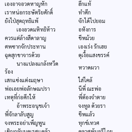
เองอาจอวดหาญหัก
ฮึกแท้
เราหน่อกระษัตริยศักดิ์
ทำศึก
ยังไป่สุดฤทธิแพ้
จักได้ไปยอม
เองอวดมหิทธิห้าว
อหังการ
ควรแต่ล้างสีดาลาญ
ชีพม้วย
ศพซากจักประทาน
เองเร่ง รักเฮย
ฉุดสุกขาจารด้วย
ดุเงื้อแสงขรรค์
นางแปลงแกล้งหวีด
หวาดผวา
ร้อง
เสกแซ่งแต่งมฤษา
ใส่ไคล้
พ่อเอยพ่อลักษณปรา
นีพี่ ณะพ่อ
เหตุที่ก่อศึกให้
พี่ต้องจำตาย
อ้าพระอนุชเจ้า
จงทูล ด้วยรา
พี่จักลาลับสูญ
ชีพแล้ว
จงพระอย่าเพ็ญพูน
ทุกข์เทวศ
เชิญกลับนคเรศแคล้ว
คลาศพ้นอรีไภย