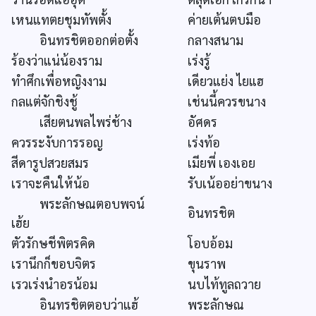
เหนแทตยชุมทัพตั้ง
ค่ายเต้นตบมือ
อินทรชิตออกต่อตั้ง
กลางสนาม
ร้องว่าแน่น้องราม
เร่งรู้
ทำศึกเพื่อหญิงงาม
เดียวแย่ง ไยแฮ
กลแต่จักชิงชู้
เช่นนี้ควรขนาง
เสียตนพลไพร่ช้าง
อัศดร
ควรระงับการรอญ
เร่งท้อ
สีดารูปสวยสมร
เมียพี่ เองเอย
เราจะคืนให้น้อ
รับเน้ออย่าขนาง
พระลักษณตอบพจน์
อินทรชิต
เฮ้ย
ตัวรักษชีพิตรคิด
โอบอ้อม
เรานึกก็ขอบจิตร
ขุนราพ
เรวเร่งนำอรน้อม
นบไท้ทูลถวาย
อินทรชิตตอบว่าแฮ้
พระลักษณ