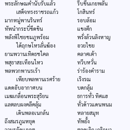
พระลักษณคำนับรับแล้ว
รีบขึ้นเกยพลัน
เสด็จทรงราชรถแก้ว
โกสินทร์
มากหมู่พานรินทร์
รอบล้อม
ทัพนำกระบี่ขีดขิน
แขงศึก
พลังพิไชยชมภูพร้อม
พรั่งล้วนลิงหาญ
ได้ฤกษโหรลั่นฆ้อง
อวยไชย
ยามพวานเทิดธชไคล
คลาศเต้า
พสุธาสะเทือนไหว
ทวีบหวั่น
พลพวกพานรเร้า
ร่าร้องคำราม
เพียบพลพานเรศร้าย
เริงรณ
แดดอับอากาศบน
บดกลุ้ม
เมฆเกลื่อนพระสุริยน
ธการทั่ว ทิศแฮ
แลตลบผงคลีคลุ้ม
ทั่วด้าวแดนพนม
เดินพลอเนกล้น
หลายสมุท
ถึงสมรภูมหยุด
ทัพยั้ง
วานรอัดแออุต
ตลุดเอิก เกริกนา