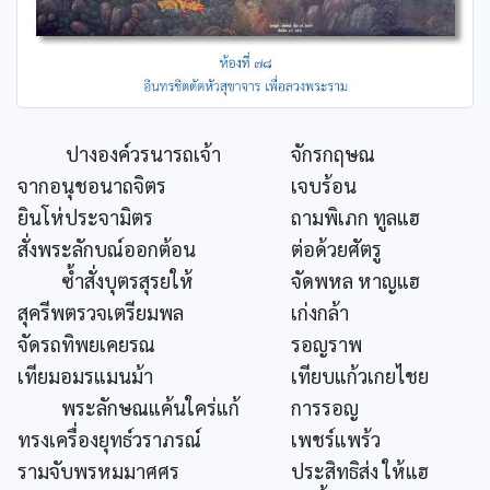
ปางองค์วรนารถเจ้า
จักรกฤษณ
จากอนุชอนาถจิตร
เจบร้อน
ยินโห่ประจามิตร
ถามพิเภก ทูลแฮ
สั่งพระลักบณ์ออกต้อน
ต่อด้วยศัตรู
ซ้ำสั่งบุตรสุรยให้
จัดพหล หาญแฮ
สุครีพตรวจเตรียมพล
เก่งกล้า
จัดรถทิพยเคยรณ
รอญราพ
เทียมอมรแมนม้า
เทียบแก้วเกยไชย
พระลักษณแค้นใคร่แก้
การรอญ
ทรงเครื่องยุทธ์วราภรณ์
เพชร์แพร้ว
รามจับพรหมมาศศร
ประสิทธิส่ง ให้แฮ