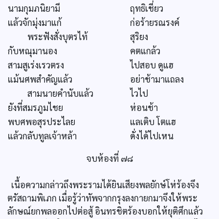
นามกุมภนิยามี
ฤทธิเชี่ยว
แล้วจักมุ่งมาแก้
ก่อร้ายรณรงค์
พระฟังสั่งบุตรไท้
สุริยง
กับหณุมานอง
คตแกล้ว
สามสูเร่งเรวตรง
ไปสอบ ดูแฮ
แม้นศพสำคัญแล้ว
อย่าช้ามาแถลง
สามนายคำนับแล้ว
ไวไป
ยังที่สมรภูมไชย
ห่อนช้า
พบศพอสุรประไลย
แลเติบ โตแฮ
แล้วกลับทูลเจ้าหล้า
ดั่งได้ไปเหน
จบห้องที่ ๗๘
เนื้อความกล่าวถึงพระรามได้ยินเสียงพลยักษ์โห่ร้องจึง
ตรัสถามพิเภก เมื่อรู้ว่าทัพจากกรุงลงกายกมาจึงให้พระ
ลักษณ์ยกพลออกไปต่อสู้ อินทรชิตร้องบอกให้ยุติศึกแล้ว