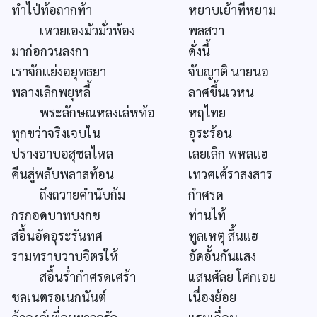
ทำไป่ท้อถากท้า
หยาบเย้าทีหยาม
เหวยเองมัวมั่วพ้อง
พลสวา
มาก่อกวนลงกา
ดั่งนี้
เราจักแย่งอยุทธยา
จับญาติ นายนอ
พลางเลิกพยุหลี้
ลาศขึ้นเวหน
พระลักษณหลงเล่หท้อ
หฤไทย
ทุกขว่าจริงเจบใน
อุระร้อน
ปรางอาบอสุชลไหล
เลยเลิก พหลแฮ
คืนสู่พลับพลาสท้อน
เทวศเศ้ราสงสาร
ถึงถวายคำนับก้ม
กำศรด
กรกอดบาทบงกช
ท่านไท้
สอื้นอัดอุระรันทศ
ทูลเหตุ สิ้นแฮ
รามทราบวาบจิตรให้
อัดอั้นกันแสง
สอื้นร่ำกำศรดเศร้า
แสนศัลย โศกเอย
ชลเนตรอเนกนันต์
เนื่องย้อย