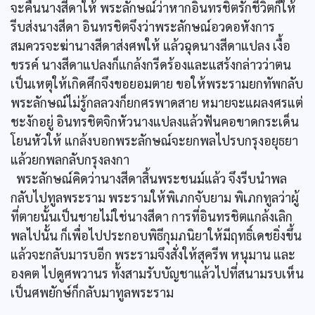
จะคืนนางสีดาให้ พระลักษณ์ว่าหากอินทรชิตรักชีวิตก็ให้
รีบส่งนางสีดา อินทรชิตจึงว่าพระลักษณ์อวดอหังการ
สมควรจะฆ่านางสีดาส่งศพให้ แล้วฉุดนางสีดาแปลง เงื้อ
ขรรค์ นางสีดาแปลงก็แกล้งกรีดร้องและแสร้งกล่าวว่าตน
เป็นเหตุให้เกิดศึกจึงขอยอมตาย ขอให้พระรามยกทัพกลับ
พระลักษณ์ไม่รู้กลลวงก็ยกศรพาดสาย หมายจะแผลงศรแต่
ชะงักอยู่ อินทรชิตจิกหัวนางแปลงแล้วฟันคอขาดกระเด็น
โยนหัวให้ แกล้งบอกพระลักษณ์จะยกพลไปรบกรุงอยุธยา
แล้วยกพลกลับกรุงลงกา
พระลักษณ์คิดว่านางสีดาสิ้นพระชนม์แล้ว จึงรีบนำพล
กลับไปทูลพระราม พระรามให้พิเภกจับยาม พิเภกทูลว่าผู้
ที่ตายนั้นเป็นชายไม่ใช่นางสีดา การที่อินทรชิตแกล้งเลิก
พลไปนั้น ก็เพื่อไปประกอบพิธีกุมภนิยาให้มีฤทธิ์เดชยิ่งขึ้น
แล้วจะกลับมารบอีก พระรามจึงสั่งให้สุครีพ หนุมาน และ
องคต ไปดูศพวานร ทั้งสามรับบัญชาแล้วไปที่สนามรบเห็น
เป็นศพยักษ์ก็กลับมาทูลพระราม