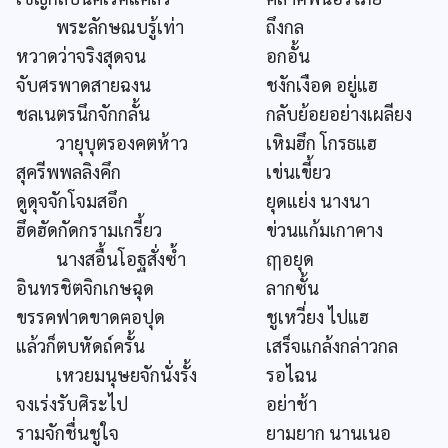
พระลักษณบรู้เท่า
ถึงกล
หวาดว่าจริงสุดจน
อกอั้น
จับศรพาดสายฉงน
ชงักเงือด อยู่แฮ
ชลเนตรนึกจักกลั้น
กลับย้อยอย่างเผลียง
วายุบุตรองคตห้าว
เหิมฮึก โกรธแฮ
สุครีพพลลิงคึก
เข่นเขี้ยว
ดูดุจจักโจมสอึก
ยุดแย่ง นางนา
ฮึดฮัดกัดกรามเกรี้ยว
ข่วนแก้มเกาคาง
นางสอื้นโอฐสั่งซ้ำ
ฤๅอยุด
อินทรชิตจิกเกษฉุด
ลากซั้น
ขรรคฟาดขาดฅอปุด
ชูเหวี่ยง ไปแฮ
แล้วก็ตบหัดถ์ครั้น
เสร็จแกล้งกล่าวกล
เหวยมนุษยจักนั่งรั้ง
รอไฉน
จงเร่งรับศิระไป
อย่าช้า
รามจักชื่นชูใจ
ยามยาก นานเนอ