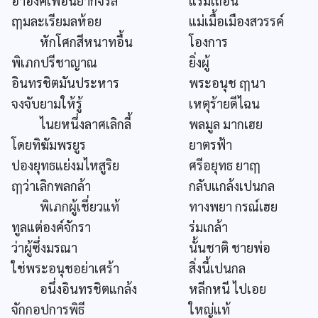
อ้าองค์เพื่อนยากจรัล
แรมเถื่อน
ฤๅมละเรียมลห้อย
แม่เมื้อเมืองสวรรค์
หักโศกสีหนาทอื้น
โองการ
พิเภกปรีชาญาณ
ยิ่งผู้
อินทรชิตมันประหาร
พระอนุช ฤๅนา
จงจับยามให้รู้
เหตุร้ายดีไฉน
ไนยหนึ่งลาศเลิกลี้
พลมูล มากเฮย
โดยทิฆัมพรยูร
ยาตรฟ้า
ปองยุทธแย่งมไหสูริย
ศรีอยุทธ ยาฤๅ
ฤๅว่าเลิกพลกล้า
กลับแกล้งเปนกล
พิเภกผู้เชี่ยวแท้
ทางพยา กรณ์เฮย
ทูลแต่องค์จักรา
ร่มเกล้า
ว่าผู้ซึ่งมรณา
นั้นชาติ ชายพ่อ
ใช่พระอนุชอย่าเศร้า
สิ่งนี้เปนกล
อนึ่งอินทรชิตแกล้ง
หลีกหนี ไปเอย
จักกอปการพิธี
ใหญ่แท้