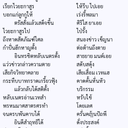
เรียกไวยะกาสูร
ให้รีบ ไปเอย
บอกแก่ลูกกูให้
เร่งรี้พลมา
ตรัสสั่งแล้วเสด็จขึ้น
ศิริไส ยาเอย
ไวยะกาสูรไป
ไป่รั้ง
ถึงหาดสัตภัณฑ์ไศล
สนองข่าว เข็ญนา
กำปั่นฮึกหาญตั้ง
ต่อต้านถึงตาย
อินทรชิตหลับเนตรตั้ง
สาธยาย มนต์เอย
แว่วข่าวกล่าวความตาย
สดับสดุ้ง
เสียกิจวิทยาคลาย
เสียเสื่อม เวทแฮ
กระทืบบาทกราดเกรี้ยวฟุ้ง
คาดคั้นหั่นหัว
แล้วกลับได้สติตั้ง
บริกรรม
หลับเนตรอ่านเวทสำ
หรับใช้
พรหมมาศสาตรศรทำ
โดยเลศ
จนครบพันคาบได้
ครั่นคฤ้ๅนปัถพี
ยินดีสำฤทธิได้
ดั่งประสงค์