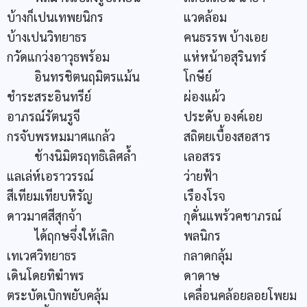
บ้างก็เปนเทพยนิกร
แวดล้อม
บ้างเปนวิทยาธร
คนธรรพ บ้างเอย
กวัดแกว่งอาวุธพร้อม
แห่หน้าอสุรินทร์
อินทรชิตนฤมิตรแม้น
โกษีย์
ชำระสระอินทรีย์
ผ่องแผ้ว
อาภรณ์รัตนรูจี
ประดับ องค์เอย
กรจับพรหมมาศแกล้ว
สถิตยเบื้องสอสาร
ช้างนิมิตรฤทธิเลิศล้ำ
เลอสรร
แลเล่ห์เอราวรรณ์
ว่ายฟ้า
สีเทียมเทียบหิรัญ
เรืองโรจ
ดาวมาศสีสุกจ้า
กุดั่นแพร้วคชาภรณ์
ได้ฤกษจึ่งให้เลิก
พลนิกร
เทเวศวิทยาธร
กลาดกลุ้ม
เดินโดยทิฆำพร
ดาดาษ
ตระบัดเบิกพยับคลุ้ม
เคลื่อนคล้อยลอยโพยม