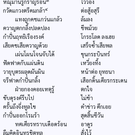
๓
หณุมานรูกราญรอน
ไวว่อง
๔
กวัดแกวงตรีคมกล้า
ต่อสู้อสุรี
แทงถูกคชแกว่นแกล้ว
ล้มลง
ควาญตกกลิ้งปลดปลง
ชีพม้วย
กำปั่นฤทธิเรืองรงค์
โกรธโลด ลงเฮย
เสียคชเสียควาญด้วย
เสร็จซ้ำเสียพล
เผ่นโผนโจนจับได้
ขุนกระบินทร์
ฟัดฟาดกับแผ่นดิน
เหวี่ยงทิ้ง
วายุบุตรผลุดผันผิน
หน้าต่อ ยุทธนา
จรีฟาดกำปั่นกลิ้ง
เสือกดิ้นเศียรกระเดน
ฝ่ายกองคอยเหตุรู้
ตกใจ
ขับดุรงค์รีบไป
ไม่ช้า
ครั้นถึงจึ่งทูลไข
คำข่าว ศึกเอย
กำปั่นออกโรมร้า
สุดสิ้นชีวัน
ทศเศียรทราบเดือดร้อน
อาดูร
ลืมคิดอินทรชิตทูล
สั่งไว้