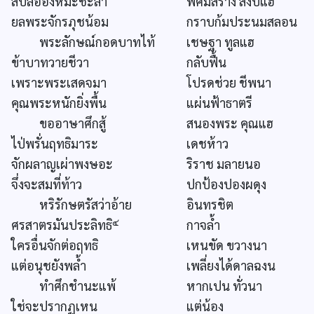
สบลอองหิมะชะลา
พิศม์สร่าง สงบแฮ
ยลพระจักรภุชน้อม
กราบก้มประนมสลอน
พระลักษณ์กอดบาทไท้
เชษฐา ทูลแฮ
ข้าบาทวายชีวา
กลับฟื้น
เพราะพระเสดจมา
โปรดช่วย ชีพนา
คุณพระหนักยิ่งพื้น
แผ่นฟ้าธาตรี
ขออาษาศึกสู้
สนองพระ คุณแฮ
ไป่พรั่นฤทธิมาระ
เดชห้าว
จักผลาญเผ่าพงษอะ
ริราช มลายนอ
จึ่งจะสมที่ท้าว
ปกป้องปองผดุง
หริรักษตรัสว่าอ้าย
อินทรชิต
๔
ศรสาตรมันประลิทธิ
กาจล้ำ
ใครอื่นจักต่อฤทธิ
เหนขัด ขวางนา
แต่อนุชยังพล้ำ
เพลี่ยงได้ดาลฉงน
ทำศึกชำนะแพ้
หากเปน ทั่วนา
ใช่จะปรากฏเหน
แต่น้อง