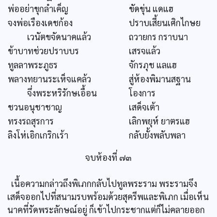
พ่ออย่าขุกลำเค็ญ
ขัดขุ่น แดแฮ
จงพ่อเรืองเดชก้อง
ปราบเสี้ยนเศิกไกษย
เวนัตขจัดนาคแล้ว
ถวายกร กราบนา
ข้าบาทช่วยปราบบร
เสรจแล้ว
ทูลลาพระภูธร
จักรภุช แลแฮ
พลางทยานระเห็จแคล้ว
สู่ห้องพิมานสฐาน
จึ่งพระหริรักษเอื้อน
โองการ
ชวนอนุชาชาญ
เสด็จเต้า
ทรงรถสุรการ
เลิกพยุห์ ยาตรแฮ
ลิงโห่เอิกเกริกเร้า
กลับยั้งพลับพลา
จบห้องที่ ๗๓
เนื้อความกล่าวถึงพิเภกกลับไปทูลพระราม พระรามจึง
เสด็จออกไปที่สนามรบพร้อมด้วยสุครีพและพิเภก เมื่อเห็น
นาคที่รัดพระลักษณ์อยู่ ก็เข้าไปกระชากแต่ก็ไม่คลายออก