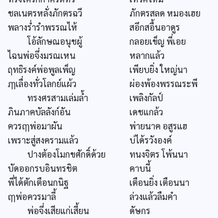
ชลเนตรหลั่งภักตรฉวี
ภักตรสลด หมองเฮย
พลางร่ำรำพรรณไห้
สอึกสอื้นอาดูร
โอ้ลักษณอนุชผู้
กลอยเข็ญ พี่เอย
ไฉนพ่อจึ่งมรณเหน
หลากแล้ว
ฤทธิรงค์พ่อพูลเพ็ญ
เพียบยิ่ง ใหญ่นา
ฦๅเลื่องทั่วโลกย์แผ้ว
ผ่องพ้องพรรณระพี
ทรงศรสามเล่มล้ำ
เพลิงกัลป์
ภินภาคบัลลังก์อัน
เดชแกล้ว
ควรฤๅพ่อมาผัน
พ่ายนาค อสูรแฮ
เพราะสู่สงครามแล้ว
บ่ได้รวังองค์
ปางต้องโมกขศักดิ์ด้วย
ทนงจิตร โพ้นนา
บัดออกรบอินทรชิต
คาบนี้
พี่ได้ตักเตือนกนิฐ
เตือนยิ่ง เตือนนา
ฤๅพ่อควรมาลี้
ล่วงแล้วลืมคำ
พ่อจึ่งเสียแก่เสี้ยน
ดัษกร