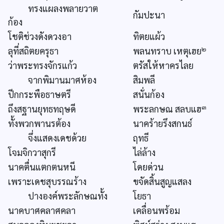
ทรงแผลงพลายวาต
กัมปะนา
ก้อง
โชติช่วงดังดวงอา
ทิตยแผ้ว
๒
ลุที่สถิตยครุธา
พลนทราบ เหตุเฮย
ว่าพระทรงจักรแก้ว
ตรัสให้หาครไลย
จากพิมานมาศห้อง
สิมพลี
ปีกกระพือธาษตรี
สนั่นก้อง
๓
ถึงสฐานยุทธทฤษดี
พระลกษณ สลบแฮ
ทั้งพวกพานรต้อง
นาคร้ายรึงสกนธ์
จึ่งแสดงเดชด้วย
ฤทธี
โจมจิกวาสุกรี
ไล่ล้าง
นาคตื่นแตกตนหนี
โดยด่วน
เพราะเดชสุบรรณร้าง
ขจัดสิ้นสูญแสลง
ปางองค์พระลักษณทั้ง
โยธา
นาคบาศคลาศคลา
เคลื่อนพร้อม