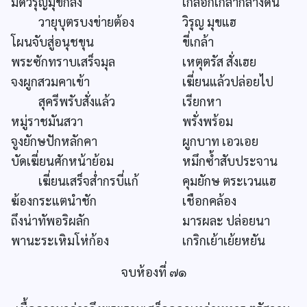
มัดวิรุญมุขกลิ้ง
เกลือกเกล้ากลางดิน
วายุบุตรบงข่ายต้อง
วิรุญ มุขแฮ
โผนจับสู่อนุชขุน
ขี่เกล้า
พระซักทราบเสร็จมุล
เหตุตรัส สั่งเฮย
จงผูกสวมคาเข้า
เฆี่ยนแล้วปล่อยไป
สุครีพรับสั่งแล้ว
เรียกหา
หมู่ราชมันสวา
พรั่งพร้อม
จูงยักษปักหลักคา
ผูกบาท เอวเอย
บัดเฆี่ยนศักหน้าย้อม
หมึกซ้ำสับประจาน
เฆี่ยนเสร็จส่ำกรบี่แก้
คุมยักษ ตระเวนแฮ
ฆ้องกระแตนำชัก
เชือกคล้อง
ถึงน่าทัพอริผลัก
มารผละ ปล่อยนา
พานะระเหิมโห่ก้อง
เกริกเย้าเย้ยหยัน
จบห้องที่ ๗๑