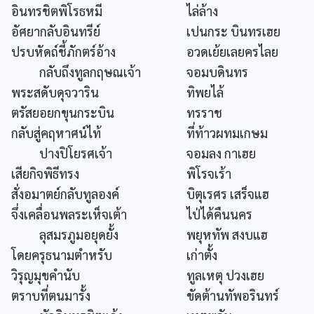
อินทรชิตพิโรธหมี
ไล่ล้าง
อัศยากลับอินทรีย์
เปนกระ บินทรเฮย
ปรบหัดถ์ชี้ภักตร์อ้าง
อวดเย้ยเลยครไลย
กลับถึงทูลกฤษณเจ้า
จอมบดินทร
พระสดับดุจวาริน
ทิพยไล้
ตรัสยอยกขุนกระบิน
ทรราช
กลับสู่คฤหาศน์ไท้
ที่ท้าวผทมเกษม
ปางปิโยรศเจ้า
จอมลง กาเฮย
เสียกิจพิธีทรง
พิโรจเร้า
สั่งอมาตย์กลับทูลองค์
บิตุเรศร เสร็จแฮ
จึ่งเคลื่อนพลระเห็จเต้า
ไป่ได้คืนนคร
ลุสมรภูมอยุดยั้ง
พยุหทัพ สงบแฮ
โดยครุธนามตำหรับ
เก่าตั้ง
วิรุญมุขคำนับ
ทูลเหตุ ปวงเฮย
ตราบที่ตนมารั้ง
ขัดต้านทัพอรินทร์