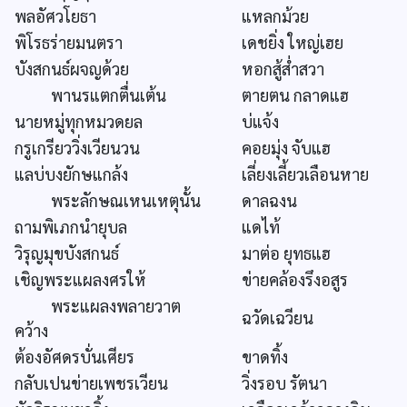
พลอัศวโยธา
แหลกม้วย
พิโรธร่ายมนตรา
เดชยิ่ง ใหญ่เฮย
บังสกนธ์ผจญด้วย
หอกสู้ส่ำสวา
พานรแตกตื่นเต้น
ตายตน กลาดแฮ
นายหมู่ทุกหมวดยล
บ่แจ้ง
กรูเกรียววิ่งเวียนวน
คอยมุ่ง จับแฮ
แลบ่บงยักษแกล้ง
เลี่ยงเลี้ยวเลือนหาย
พระลักษณเหนเหตุนั้น
ดาลฉงน
ถามพิเภกนำยุบล
แดไท้
วิรุญมุขบังสกนธ์
มาต่อ ยุทธแฮ
เชิญพระแผลงศรให้
ข่ายคล้องรึงอสูร
พระแผลงพลายวาต
ฉวัดเฉวียน
คว้าง
ต้องอัศดรบั่นเศียร
ขาดทิ้ง
กลับเปนข่ายเพชรเวียน
วิ่งรอบ รัตนา