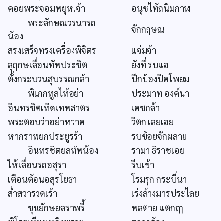
คอยพระจอมพยุหเจ้า
อนุชไท้ถนิมกาฬ
พระลักษณวรนารถ
จักกฤษณ
น้อง
สรงเสร็จทรงเครื่องพิจิตร
แจ่มจ้า
ลุฤกษเลื่อนทัพประชิต
ยังที่ รบแฮ
ตั้งกระบวนสุบรรณกล้า
ปีกป้องปิดโพยม
พิเภกทูลไท้อย่า
ประมาท องค์นา
อินทรชิตเทิดเทพสาตร
เดชกล้า
พระตอบว่าอย่าหวาด
วิตก เลยเฮย
หากราพยกประยูรร้า
รบข้อยจักผลาย
อินทรชิตยลทัพน้อง
รามา ธิราชเอย
ให้เลื่อนรถอสุรา
รีบเข้า
เตือนต้อนอสุรโยธา
โรมรุก กระบี่นา
ส่ำสวารวดเร้า
เร่งล้างมารประไลย
ขุนยักษยลราพรี้
พลตาย แตกฤๅ