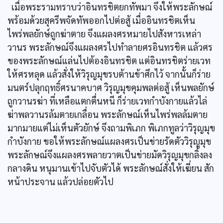
เมื่อพระรามทราบว่าอินทรชิตยกทัพมา จึงให้พระลักษณ์
พร้อมด้วยสุครีพจัดทัพออกไปต่อสู้ เมื่ออินทรชิตเห็น
ไพร่พลยักษ์ถูกฆ่าตาย จึงแผลงศรหมายไปสังหารเหล่า
วานร พระลักษณ์จึงแผลงศรไปทำลายศรอินทรชิต แล้วศร
ของพระลักษณ์แล่นไปต้องอินทรชิต แต่อินทรชิตร่ายเวท
ให้ศรหลุด แล้วสั่งให้วิรุญมุขรบต้านข้าศึกไว้ จากนั้นก็ร่าย
มนตร์ปลุกฤทธิ์ศรนาคบาศ วิรุญมุขคุมพลต่อสู้ เห็นพลยักษ์
ถูกวานรฆ่า ที่เหลือแตกตื่นหนี ก็ร่ายเวทกำบังกายแล้วไล่
ฆ่าพลวานรล้มตายเกลื่อน พระลักษณ์เห็นไพร่พลล้มตาย
มากมายแต่ไม่เห็นตัวยักษ์ จึงถามพิเภก พิเภกทูลว่าวิรุญมุข
กำบังกาย ขอให้พระลักษณ์แผลงศรเป็นข่ายรัดตัววิรุญมุข
พระลักษณ์จึงแผลงศรพลายวาตเป็นข่ายมัดวิรุญมุขกลิ้งลง
กลางดิน หนุมานเข้าไปจับตัวได้ พระลักษณ์สั่งให้เฆี่ยน สัก
หน้าประจาน แล้วปล่อยตัวไป