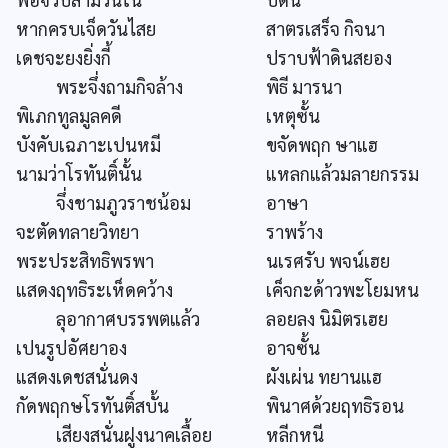
หากครบเจ็ดวันไสย
สาตรเสร็จ กิจนา
เดชจะยงยิ่งกี้
ปราบฟ้าดินสยอง
พระจึ่งถามกิจล้าง
พิธี มารนา
พิเภกทูลมูลคดี
เหตุซั้น
บังคับเฉภาะเปนหมี
ขจัดพฤก ษาแฮ
นามว่าโรทันติ์นั้น
แหลกแล้วมลายกรรม
จึ่งชามภูวราชน้อม
อาษา
จะตัดทลายวิทยา
ราพร้าง
พระประสิทธิพรพา
นเรศรับ พจน์เฮย
แสดงฤทธิระเห็ดคว้าง
เค็จกะด้าวพะโยมหน
ลุอากาศบรรพตแล้ว
ลอยลง นิมิตรเฮย
เปนรูปอัศยาอง
อาจซั้น
แสดงเดชสนั่นดง
ผังเผ่น ทยานแฮ
กัดพฤกษโรทันติ์สบั้น
พินาศด้วยฤทธิรอน
เสียงสนั่นฝูงนาคเลื้อย
หลีกหนี