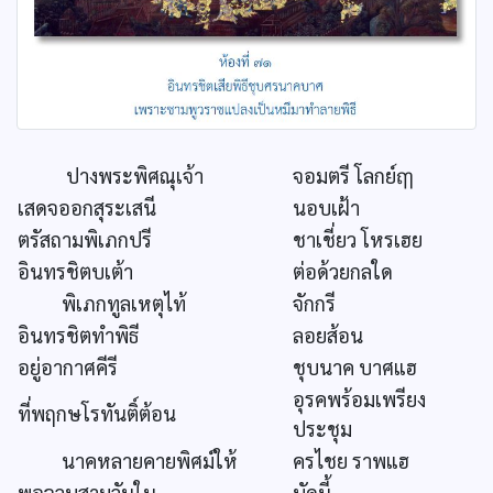
ปางพระพิศณุเจ้า
จอมตรี โลกย์ฤๅ
เสดจออกสุระเสนี
นอบเฝ้า
ตรัสถามพิเภกปรี
ชาเชี่ยว โหรเฮย
อินทรชิตบเต้า
ต่อด้วยกลใด
พิเภกทูลเหตุไท้
จักกรี
อินทรชิตทำพิธี
ลอยส้อน
อยู่อากาศคีรี
ชุบนาค บาศแฮ
อุรคพร้อมเพรียง
ที่พฤกษโรทันติ์ต้อน
ประชุม
นาคหลายคายพิศม์ให้
ครไชย ราพแฮ
พอจวบสามวันใน
บัดนี้