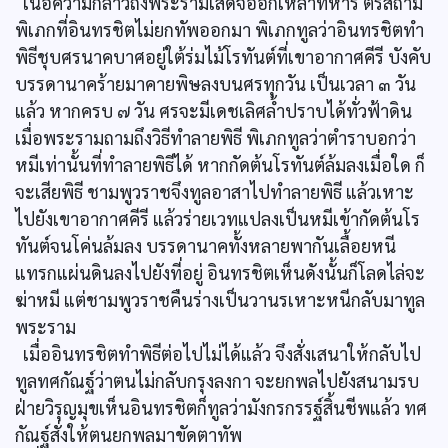
เนื้อความกล่าวถึงพระรามเสด็จออกเหล่าทหาร ตรัสถาม
พิเภกที่อินทรชิตไม่ยกทัพออกมา พิเภกทูลว่าอินทรชิตทำ
พิธีชุบศรนาคบาศอยู่ใต้ร่มไม้โรทันต์ที่เขาอากาศคีรี บังคับ
บรรดานาคร้ายมาคายพิษลงบนศรทุกวัน เป็นเวลา ๓ วัน
แล้ว หากครบ ๗ วัน ศรจะมีเดชเลิศล้ำปราบได้ทั่วฟ้าดิน
เมื่อพระรามถามถึงวิธีทำลายพิธี พิเภกทูลว่าตำราบอกว่า
หมีเท่านั้นที่ทำลายพิธีได้ หากกัดต้นโรทันต์ล้มลงเมื่อใด ก็
จะเสียพิธี ชามพูวราชจึงทูลอาสาไปทำลายพิธี แล้วเหาะ
ไปยังเขาอากาศคีรี แล้วร่ายเวทแปลงเป็นหมีเข้ากัดต้นโร
ทันต์จนโค่นล้มลง บรรดานาคทั้งหลายพากันเลื้อยหนี
แทรกแผ่นดินลงไปยังที่อยู่ อินทรชิตเห็นดังนั้นก็โลดไล่จะ
ฆ่าหมี แต่ชามพูวราชคืนร่างเป็นวานรเหาะหนีกลับมาทูล
พระราม
เมื่ออินทรชิตทำพิธีต่อไปไม่ได้แล้ว จึงสั่งเสนาให้กลับไป
ทูลทศกัณฐ์ว่าตนไม่กลับกรุงลงกา จะยกพลไปยังสนามรบ
ฝ่ายวิรุญมุขเห็นอินทรชิตก็ทูลว่ามังกรกรรฐ์สิ้นชีพแล้ว ทศ
กัณฐ์สั่งให้ตนยกพลมาขัดตาทัพ