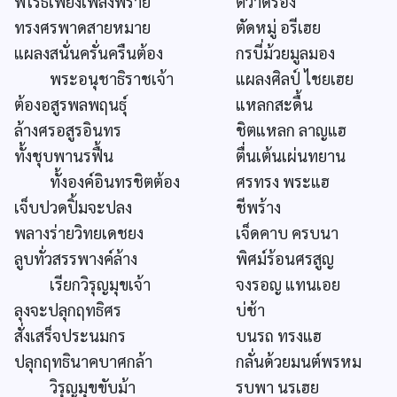
พิโรธเพียงเพลิงพราย
ตวาดร้อง
ทรงศรพาดสายหมาย
ตัดหมู่ อรีเฮย
แผลงสนั่นครั่นครืนต้อง
กรบี่ม้วยมูลมอง
พระอนุชาธิราชเจ้า
แผลงศิลป์ ไชยเฮย
ต้องอสูรพลพฤนธุ์
แหลกสะดื้น
ล้างศรอสูรอินทร
ชิตแหลก ลาญแฮ
ทั้งชุบพานรฟื้น
ตื่นเต้นเผ่นทยาน
ทั้งองค์อินทรชิตต้อง
ศรทรง พระแฮ
เจ็บปวดปิ้มจะปลง
ชีพร้าง
พลางร่ายวิทยเดชยง
เจ็ดคาบ ครบนา
ลูบทั่วสรรพางค์ล้าง
พิศม์ร้อนศรสูญ
เรียกวิรุญมุขเจ้า
จงรอญ แทนเอย
ลุงจะปลุกฤทธิศร
บ่ช้า
สั่งเสร็จประนมกร
บนรถ ทรงแฮ
ปลุกฤทธินาคบาศกล้า
กลั่นด้วยมนต์พรหม
วิรุญมุขขับม้า
รบพา นรเฮย