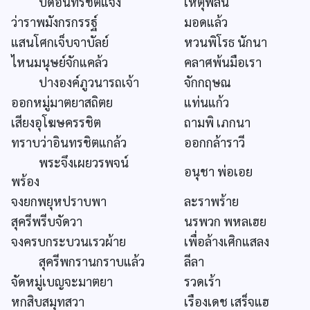
บัดอินทรชิตแจ้ง
เหตุพลัน
ว่าราพมังกรกรรฐ์
มอดแล้ว
แสนโศกเจ็บจาบัลย์
หวนพิโรธ นักนา
ไหนมนุษย์จักแคล้ว
คลาศพ้นมือเรา
ปางองค์ภูวนารถเจ้า
จักกฤษณ
ออกหมู่มาตยาสถิตย
แท่นแก้ว
เสียงอุโฆษครรชิต
ถามพิ เภกนา
ทราบว่าอินทรชิตแกล้ว
ออกกล้าราวี
พระจึงเผยวรพจน์
อนุชา พ่อเอย
พร้อง
จงยกพยุหปราบพา
ละราพร้าย
สุครีพรีบจัดวา
นรพวก พหลเฮย
จงครบกระบวนเรวผ้าย
เพื่อล้างเศิกแสลง
สุครีพกรานกราบแล้ว
ลีลา
จัดหมู่เบญจะมาตยา
รวดเร้า
หกสิบสมุทสวา
เรืองเดช เสร็จแฮ