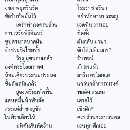
จงยกพยุหรีบรัด
โรมราช อรินา
ขัดรับทัพมั่นไว้
อย่าท้อทานประจญ
เคร่าท่าภอครบถ้วน
เจดทิน วารเฮย
จวบเสร็จพิธีอินทร์
ชิดตั้ง
ชุบศรนาคบาศผิน
ผันกลับ มานา
๑
จักช่วยชิงไชยทั้ง
จักได้เปลียนกร
วิรุญมุขนอบเกล้า
รับพจน์
องค์พระไอยกาทศ
ภักตรแผ้ว
น้อมเศียรประนมประนด
ลารีบ ครไลยแฮ
ชั้นสั่งเสนีแกล้ว
แกว่นกล้าการณรงค์
สูจงเตรียมทัพพื้น
พลอัศ ดรเฮย
แสนหมื่นห้าพันจัด
เสรจไว้
๒
สรรแต่ส่ำชาญชัด
เชิงศิก
ในทิวาเดียวให้
ครบถ้วนกระบวนพล
มหิตันสันทัดจ้าน
เจนทุก ศึกเฮย