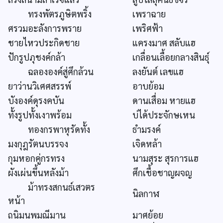
ทรงพัตรภูษิตพริ้ง
เพราฉาย
ศรวมอะลังการพราย
เพริศฟ้า
ชายไหวประกิดชาย
แครงมาศ สลับแฮ
ปักรูปภุชงค์กล้า
เกลื่อนเลื้อยกลางสินธุ์
ฉลององค์สู่ศึกล้วน
ลงยันต์ เลขแฮ
ยาว่านวิเศศสรรพ์
อาบย้อม
บังองค์ดุรงคบัน
ดานเสื่อม หายแฮ
ทั้งรูปทั้งเงาพร้อม
บ่ได้ประจักษเหน
ทองกรพาหุรัดทั้ง
ธำมรงค์
มงกุฎรัตนบรรจง
เจิดหล้า
กุมหอกคู่กรทรง
นามสุระ สุรการแฮ
ผังเผ่นขึ้นหลังม้า
ศึกเชื้อชาญผจญ
ม้าทรงสกนธ์เสวตร
นิลกาฬ
หน้า
ถนิมนพมณีมาน
มาศย้อย