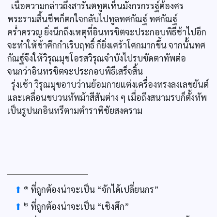
เนื้อความกล่าวถึงสารันตทูตเห็นมังกรกรรฐ์ต้องศร
พระรามสิ้นชีพก็ตกใจกลับไปทูลทศกัณฐ์ ทศกัณฐ์
คร่ำครวญ ยิ่งนึกถึงเหตุที่อินทรชิตจะประกอบพิธีช้าไปอีก
จะทำให้ข้าศึกกำเริบฤทธิ์ ก็ยิ่งเศร้าโศกมากขึ้น จากนั้นทศ
กัณฐ์จึงให้วิรุณมุขโอรสวิรุณจำบังไปรบขัดตาทัพต่อ
จนกว่าอินทรชิตจะประกอบพิธีเสร็จสิ้น
รุ่งเช้า วิรุณมุขอาบว่านย้อมกายแต่งเครื่องทรงลงเลขยันต์
และเคลื่อนขบวนทัพม้าสีสันต่าง ๆ เมื่อถึงสนามรบก็ตั้งทัพ
เป็นรูปนกอินทรีตามตำราพิชัยสงคราม
๑
⬆
ที่ถูกต้องน่าจะเป็น “จักได้เปลี่ยนกร”
๒
⬆
ที่ถูกต้องน่าจะเป็น “เชิงศึก”