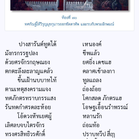
ปางสารันต์ทูตได้
เหนองค์
มังกรกรรฐปลง
ชีพแล้ว
ด้วยศรจักรกฤษณยง
ยศยิ่ง เดชแฮ
ตกตะลึงละลาญแคล้ว
คลาศเข้าลงกา
ขึ้นเฝ้านบบาทไท้
ทูลแถลง
ตามเหตุสงครามแจง
ถ่องถ้อย
ทศภักตรทราบกรรแสง
โศกสลด ภักตรแฮ
รันทดกำศรดละห้อย
โอษฐเอื้อนรำพรรณ์
โอ้ดวงหัทเยศผู้
หลานรัก
เลิศลบจบไตรจักร
ถ่อมท้อ
ทรงศรสิทธิวรศักดิ์
ปราบทวีป สี่ฤๅ