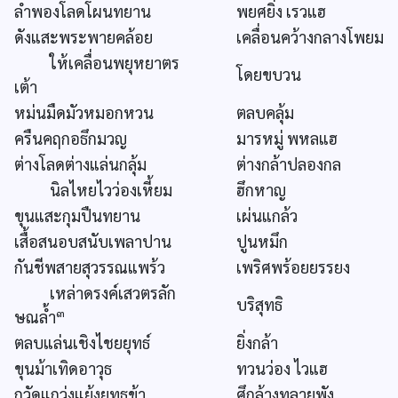
ลำพองโลดโผนทยาน
พยศยิ่ง เรวแฮ
ดังแสะพระพายคล้อย
เคลื่อนคว้างกลางโพยม
ให้เคลื่อนพยุหยาตร
โดยขบวน
เต้า
หม่นมืดมัวหมอกหวน
ตลบคลุ้ม
ครืนคฤกอธึกมวญ
มารหมู่ พหลแฮ
ต่างโลดต่างแล่นกลุ้ม
ต่างกล้าปลองกล
นิลไหยไวว่องเหี้ยม
ฮึกหาญ
ขุนแสะกุมปืนทยาน
เผ่นแกล้ว
เสื้อสนอบสนับเพลาปาน
ปูนหมึก
กันชีพสายสุวรรณแพร้ว
เพริศพร้อยยรรยง
เหล่าดรงค์เสวตรลัก
บริสุทธิ
๓
ษณล้ำ
ตลบแล่นเชิงไชยยุทธ์
ยิ่งกล้า
ขุนม้าเทิดอาวุธ
ทวนว่อง ไวแฮ
กวัดแกว่งแย้งยุทธข้า
ศึกล้างทลายพัง