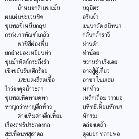
ม้าหมอกสีเมฆแม้น
นฤมิตร
ผนเผ่นชะเวนชิด
อริแผ้ว
ขุนพลขี่เหน็บกฤช
แนบกลัด สนิทนา
กรก่งเกาทัณฑ์แกล้ว
กลั่นกล้าราวี
พาชีสีผ่องพื้น
ผ่านดำ
ยกย่างย่องเหยียบทำ
ท่าน้อย
ขุนม้าหัตถ์กระลึงรำ
ขวานร่า เริงเฮย
เชิงขยับรับเศิกร้อย
อาจสู้ผู้เดียว
แสะแดงสีสดเชื้อ
อาชา ไนยเฮย
ไวว่องดุจม้าวะลา
หกท้าว
ขุนพลเทิดทายคทา
เหล็กเลื่อม วาวแฮ
หาญกว่าหาญฮึกห้าว
มหิทธิเหี้ยมหักบร
ต่างเหิมต่างฮึกเหี้ยม
หักรณ
เรืองฤทธิประลองกล
คล่องเคล้า
สะเทือนพสุธาดล
ดุจแยก ทลายพ่อ