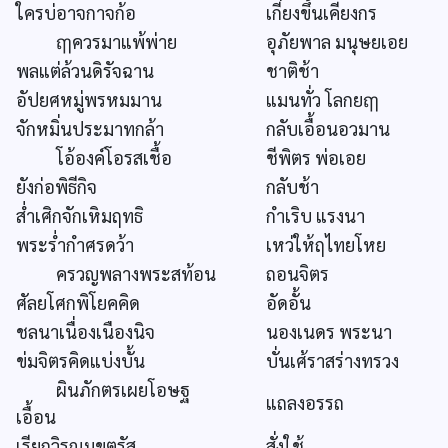
ใครบ่อาจกาจก้อ
เกี่ยงขึ้นเคียงกร
ฤๅควรมาแพ้พ่าย
อุภัยพาล มนุษยเอย
พลแต่ล้วนดิรัจฉาน
ชาติช้า
อัปยศหมู่พรหมมาน
แมนทั่ว โลกยฤๅ
จักหมิ่นประมาทกล้า
กลับเอื้อนอวมาน
โอ้องค์โอรสเชื้อ
ชีพิตร พ่อเอย
ยังก่อพิธีกิจ
กลับช้า
ส่ำเศิกจักเหิมฤทธิ
กำเริบ แรงนา
พระร่ำกำศรดว้า
เหว่ให้ฤไทยโหย
ครวญพลางพระสท้อน
ถอนจิตร
ศัลยโศกพิโยคคิด
อัดอั้น
ชลนาเนื่องเนืองนิจ
นองเนดร พระนา
ข่มจิตรคิดแบ่งบั้น
บั่นเศ้ราสร่างทรวง
ผินภักตรเผยโอษฐ
แถลงอรรถ
เอื้อน
เรียกวิรุณมุขตรัส
สั่งใช้