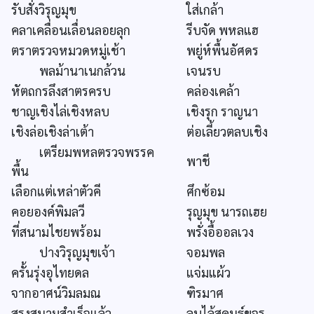
รับสั่งวิรุญมุข
ใส่เกล้า
คลาเคลื่อนเลื่อนลอยลุก
รีบจัด พหลแฮ
ตราตรวจหมวดหมู่เช้า
พยู่ห์พื้นอัศดร
พลม้านาเนกล้วน
เจนรบ
หัตถกรลึงสาตรครบ
คล่องเคล้า
ชาญเชิงไล่เชิงหลบ
เชิงรุก ราญนา
เชิงล่อเชิงล่าเต้า
ต่อเลี้ยวตลบเชิง
เตรียมพหลตรวจพรรค
พาชี
พื้น
เลือกแต่เหล่าตัวคี
ศึกซ้อม
คอยองค์พิมลวี
รุญมุข นารถเฮย
ที่สนามไชยพร้อม
พรั่งอื้ออลเวง
ปางวิรุญมุขเจ้า
จอมพล
ครั้นรุ่งอุไทยดล
แจ่มแผ้ว
จากอาศน์วิมลมณ
ฑิรมาศ
สรงสนามสำเร็จแล้ว
ลูบไล้สุคนธ์ขจร