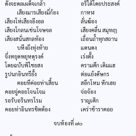
ดั่งจะดลเผด็จเกล้า
อริได้โดยประสงค์
เสียงมารเสียงมี่ก้อง
กาหฬ
เสียงโห่เสียงอึงอล
ลั่นฆ้อง
เสียงโกลนเช่นโจษจล
เสียงคลื่น สมุทฤๅ
เสียงสนั่นสกลท้อง
เถื่อนถ้ำทุกสถาน
บหึงถึงทุ่งท้าย
แดนดง
จึ่งหยุดพยุหดุรงค์
เร่งตั้ง
โดยฉบับพิไชยสง
ครามศึก เดิมแฮ
รูปนกอินทรียั้ง
ต่อแย้งดัษกร
คอยทีค่อยท่าเสี้ยน
สอึกโหม หักเฮย
คอยจู่คอยโจนโจม
จ่อจ้อง
รอรับอรินทรโรม
ราญเศิก
คอยท่าอินทรชิตต้อง
เคร่าช้าราคอย
จบห้องที่ ๗๐