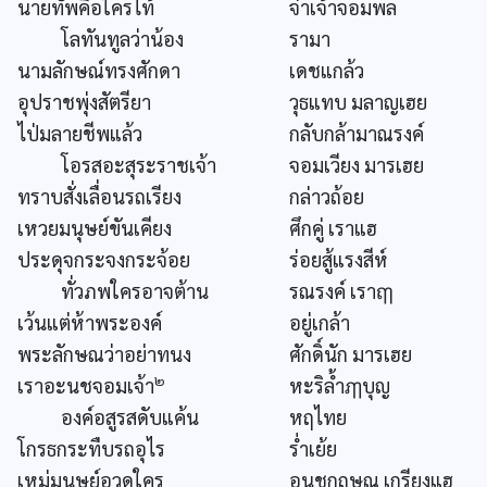
นายทัพคือใครไท้
จ่าเจ้าจอมพล
โลทันทูลว่าน้อง
รามา
นามลักษณ์ทรงศักดา
เดชแกล้ว
อุปราชพุ่งสัตรียา
วุธแทบ มลาญเฮย
ไป่มลายชีพแล้ว
กลับกล้ามาณรงค์
โอรสอะสุระราชเจ้า
จอมเวียง มารเฮย
ทราบสั่งเลื่อนรถเรียง
กล่าวถ้อย
เหวยมนุษย์ขันเคียง
ศึกคู่ เราแฮ
ประดุจกระจงกระจ้อย
ร่อยสู้แรงสีห์
ทั่วภพใครอาจต้าน
รณรงค์ เราฤๅ
เว้นแต่ห้าพระองค์
อยู่เกล้า
พระลักษณว่าอย่าทนง
ศักดิ์นัก มารเฮย
๒
เราอะนชจอมเจ้า
หะริล้ำฦๅบุญ
องค์อสูรสดับแค้น
หฤไทย
โกรธกระทืบรถอุไร
ร่ำเย้ย
เหม่มนุษย์อวดใคร
อนุชกฤษณ เกรียงแฮ