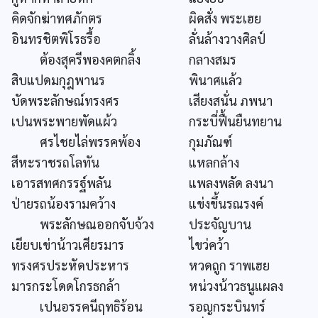
คิดจักฆ่าทศภักตร
ผิดสั่ง พระเฮย
อินทรชิตพิโรธรื้อ
ลั่นล้างวางศิลป์
ต้องสุครีพองคตกลิ้ง
กลางสมร
สิบแปดมกุฎพานร
พินาศแล้ว
บัดพระลักษณ์ทรงศร
เสียงสนั่น ภพนา
เปนพระพายพัดแผ้ว
กระบี่ฟื้นยืนทยาน
ศรไชยไล่พรรคพ้อง
กุมภัณฑ์
สีหะราชรถโลทัน
แหลกล้าง
เอารสทศกรรฐ์พลัน
แพลงพลัด ลงนา
ป่ายรถน้องรามคว้าง
แข่งขึ้นรณรงค์
พระลักษณออกจับจ้วง
ประจัญบาน
เยียบเข่าน้าวเศียรมาร
ไขว่คว้า
ทรงศรประหัดประหาร
หวดถูก ราพเฮย
มารกระโดดโกรธกล้า
หน่วงน้าวธนูแผลง
เปนอรรคนีฤทธิร้อน
รอญกระบินทร์