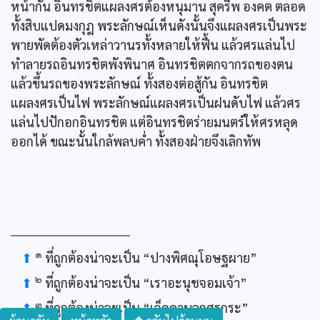
หน้ากัน อินทรชิตแผลงศรต้องหนุมาน สุครีพ องคต ตลอด
ทั้งสิบแปดมงกุฎ พระลักษณ์เห็นดังนั้นจึงแผลงศรเป็นพระ
พายพัดต้องตัวเหล่าวานรทั้งหลายให้ฟื้น แล้วศรแล่นไป
ทำลายรถอินทรชิตพังพินาศ อินทรชิตตกจากรถของตน
แล้วขึ้นรถของพระลักษณ์ ทั้งสองต่อสู้กัน อินทรชิต
แผลงศรเป็นไฟ พระลักษณ์แผลงศรเป็นฝนดับไฟ แล้วศร
แล่นไปปักอกอินทรชิต แต่อินทรชิตร่ายมนตร์ให้ศรหลุด
ออกได้ ขณะนั้นใกล้พลบค่ำ ทั้งสองฝ่ายจึงเลิกทัพ
๑
⬆
ที่ถูกต้องน่าจะเป็น “ปางพิศณุโอษฐผาย”
๒
⬆
ที่ถูกต้องน่าจะเป็น “เราอะนุชจอมเจ้า”
๓
⬆
ที่ถูกต้องน่าจะเป็น “เจ็ดคาบลูกศรกระ”