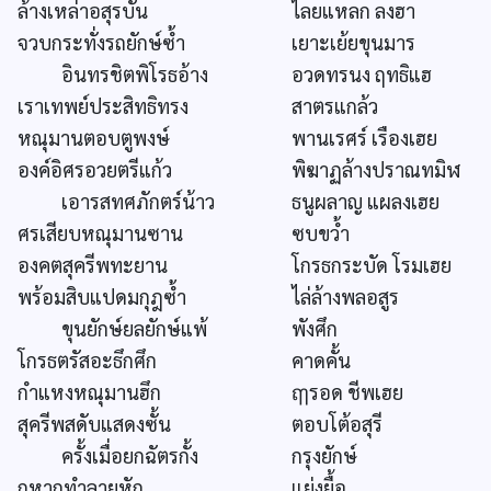
ล้างเหล่าอสุรบัน
ไลยแหลก ลงฮา
จวบกระทั่งรถยักษ์ซ้ำ
เยาะเย้ยขุนมาร
อินทรชิตพิโรธอ้าง
อวดทรนง ฤทธิแฮ
เราเทพย์ประสิทธิทรง
สาตรแกล้ว
หณุมานตอบตูพงษ์
พานเรศร์ เรืองเฮย
องค์อิศรอวยตรีแก้ว
พิฆาฏล้างปราณทมิฬ
เอารสทศภักตร์น้าว
ธนูผลาญ แผลงเฮย
ศรเสียบหณุมานซาน
ซบขว้ำ
องคตสุครีพทะยาน
โกรธกระบัด โรมเฮย
พร้อมสิบแปดมกุฎซ้ำ
ไล่ล้างพลอสูร
ขุนยักษ์ยลยักษ์แพ้
พังศึก
โกรธตรัสอะธึกศึก
คาดคั้น
กำแหงหณุมานฮึก
ฤๅรอด ชีพเฮย
สุครีพสดับแสดงซั้น
ตอบโต้อสุรี
ครั้งเมื่อยกฉัตรกั้ง
กรุงยักษ์
กูหากทำลายหัก
แย่งยื้อ