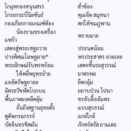
โกมุทกองหนุนสรร
ส่ำซ้อง
โกรยกระบี่นิลขันธ์
คุมเจ็ด สมุทนา
กองเกียกกายเกณฑ์ต้อง
ตกให้ชมภูพาน
น้องรามทรงเครื่อง
พรายฉาย
แพร้ว
เสดจสู่พระเชฐถวาย
ประนดน้อม
๑
ปางพิศณโอษฐผาย
พรประสาตร อวยเอย
พระลักษณ์รับพรพร้อม
เสดจขึ้นรถสุวรรณ์
ให้คลี่พยุหะย้าย
ยาตรพล
แออัดรัษฐยายล
ยืดกลุ้ม
ฉัตรธวัชพัดโบกบน
ยยาบป่วน ไปนา
พื้นภาคผงคลีคลุ้ม
ชรอับอื้ออัมพร
ถั่นถึงสฐานยุทธตั้ง
แบบสุบรรณ์
ตูดัษกรฉกรรจ์
แกล่ใกล้
บัดอินทรชิตผัน
ภักตร์ตรัส ถามเฮย