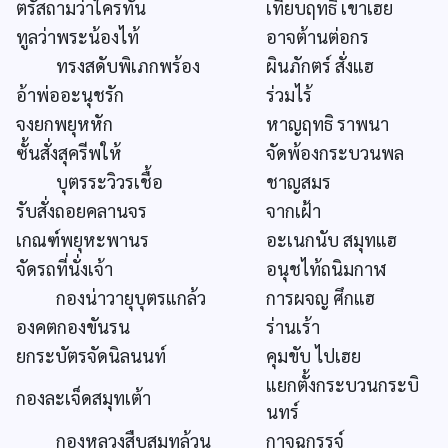
ตรัสถามว่าใครทัน
เทียบฤทธิ เขาเฮย
ทูลว่าพระน้องไท้
อาจต้านต่อกร
ทรงสดับพิเภกพร้อง
ผินภักตร์ สั่งแฮ
อ้าพ่ออะนุชรัก
ร่วมไร้
จงยกพยุหหัก
หาญฤทธิ ราพนา
ซั้นสั่งสุครีพให้
จัดพ้องกระบวนพล
บุตรระวิวรเชื้อ
ชาญสมร
รับสั่งถอยคลานจร
จากเฝ้า
เกณฑ์พยุหะพานร
อะเนกนับ สมุทแฮ
จัดรถที่นั่งเจ้า
อนุชไท้ถนิมกาฬ
กองน่าวายุบุตรแกล้ว
การผจญ ศึกแฮ
องคตกองขันรน
ร่านเร้า
ยกระบัตรจัดนิลนนท์
คุมขับ ไปเฮย
แยกตั้งกระบวนกระบิ
กองละเจ็ดสมุทเต้า
นทร์
กองหลวงสืบสมุทล้วน
กาจฉกรรจ์