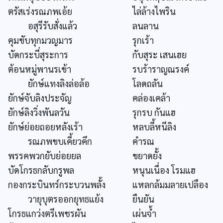
ตรัสเร่งรณภพเอ้ย
ไล่ล้างไพริน
อสุรีรับสั่งแล้ว
ลนลาน
คุมขับทุกมวญมาร
รุกเร้า
บัดกระบี่สุระการ
กับสุระ เสนเฮย
ต้อนหมู่พานรเข้า
รบร้าราญณรงค์
ยักษ์แทงลิงล่อล้อ
โลดถลัน
ยักษ์จับลิงประจัญ
คล่องเคล้า
ยักษ์ลิงวิ่งพันลวัน
รุกรบ กันแฮ
ยักษ์ย่อยถอยหลังเร้า
หลบลี้หนีลิง
รณภพขบเคี้ยวคึก
คำรณ
พรรคพวกยับย่อยยล
ขยาดยั้ง
บัดโกรธกลับกรูพล
หนุนเนื่อง โรมแฮ
กองกระบินทร์กระบวนพลั้ง
แหลกล้มมลายเปลือง
วายุบุตรออกยุทธแย้ง
ยืนยัน
โกรธแกว่งตรีเพชรผัน
เผ่นจ้ำ