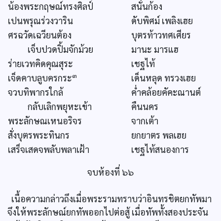
น้องพระกฤษณ์ทรงศิลป์
สนั่นก้อง
เปนพรุณร่วงวาริน
ดับพิศม์ เพลิงเฮย
ศรฉวัดเฉวียนต้อง
บุตรท้าวทศเศียร
เจ็บปวดปิ้มจักม้วย
มานะ มารแฮ
ร่ายเวทคิดคุณสุระ
เชฐไท้
๓
เจ็ดคาบลูบครกระ
เด็นหลุด ทรวงเฮย
จวบทิพากรใกล้
ค่ำคล้อยคัคะณานต์
กลับเลิกพยุหะเข้า
คืนนคร
พระลักษณเหนอริจร
จากเต้า
สั่งบุตรพระทินกร
ยกยาตร พลเฮย
เสร็จเสดจพลับพลาเฝ้า
เชฐไท้สนองการ
จบห้องที่ ๖๖
เนื้อความกล่าวถึงเมื่อพระรามทราบว่าอินทรชิตยกทัพมา
จึงให้พระลักษณ์ยกทัพออกไปต่อสู้ เมื่อทัพทั้งสองประจัน