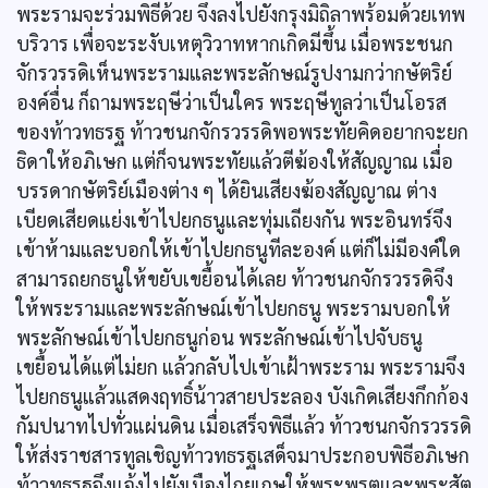
พระรามจะร่วมพิธีด้วย จึงลงไปยังกรุงมิถิลาพร้อมด้วยเทพ
บริวาร เพื่อจะระงับเหตุวิวาทหากเกิดมีขึ้น เมื่อพระชนก
จักรวรรดิเห็นพระรามและพระลักษณ์รูปงามกว่ากษัตริย์
องค์อื่น ก็ถามพระฤษีว่าเป็นใคร พระฤษีทูลว่าเป็นโอรส
ของท้าวทธรฐ ท้าวชนกจักรวรรดิพอพระทัยคิดอยากจะยก
ธิดาให้อภิเษก แต่ก็จนพระทัยแล้วตีฆ้องให้สัญญาณ เมื่อ
บรรดากษัตริย์เมืองต่าง ๆ ได้ยินเสียงฆ้องสัญญาณ ต่าง
เบียดเสียดแย่งเข้าไปยกธนูและทุ่มเถียงกัน พระอินทร์จึง
เข้าห้ามและบอกให้เข้าไปยกธนูทีละองค์ แต่ก็ไม่มีองค์ใด
สามารถยกธนูให้ขยับเขยื้อนได้เลย ท้าวชนกจักรวรรดิจึง
ให้พระรามและพระลักษณ์เข้าไปยกธนู พระรามบอกให้
พระลักษณ์เข้าไปยกธนูก่อน พระลักษณ์เข้าไปจับธนู
เขยื้อนได้แต่ไม่ยก แล้วกลับไปเข้าเฝ้าพระราม พระรามจึง
ไปยกธนูแล้วแสดงฤทธิ์น้าวสายประลอง บังเกิดเสียงกึกก้อง
กัมปนาทไปทั่วแผ่นดิน เมื่อเสร็จพิธีแล้ว ท้าวชนกจักรวรรดิ
ให้ส่งราชสารทูลเชิญท้าวทธรฐเสด็จมาประกอบพิธีอภิเษก
ท้าวทธรฐจึงแจ้งไปยังเมืองไกยเกษให้พระพรตและพระสัต