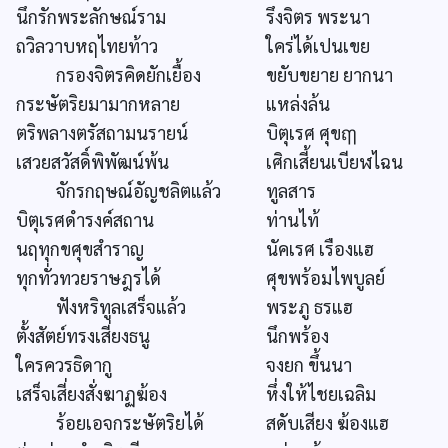
นึกรักพระลักษณ์ราม
รึงจิตร พระนา
ถวิลวาบหฤไทยท้าว
ใคร่ได้เปนเขย
กรองจิตรคิดยักเยื้อง
ขยับขยาย ยากนา
กระษัตริยมามากหลาย
แหล่งล้น
ตริพลางตรัสถามนรายน์
บิตุเรศ ศุขฤๅ
เสวยสวัสดิ์พิพัฒน์พ้น
เศิกเสี้ยนเบียฬไฉน
จักรกฤษณ์อัญชลิตแล้ว
ทูลสาร
บิตุเรศดำรงค์สถาน
ท่านไท้
นฤทุกขศุขสำราญ
นัคเรศ เรืองแฮ
ทุกทั่วทวยราษฎรได้
ศุขพร้อมไพบูลย์
ฟังหริทูลเสร็จแล้ว
พระภู ธรแฮ
ตั้งสัตย์ทรงเสี่ยงธนู
นึกพร้อง
ใครควรธิดากู
จงยก ขึ้นนา
เสร็จเสี่ยงสั่งฆาฏฆ้อง
หึ่งให้ไชยเฉลิม
ร้อยเอจกระษัตริยได้
สดับเสียง ฆ้องแฮ