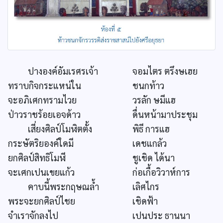
ปางองค์อัมเรศรเจ้า
จอมไตร ตรึงษเฮย
ทราบกิจกระแหน่ใน
ชนกท้าว
จะอภิเศกทรามไวย
วรลัก ษมีแฮ
ป่าวราชร้อยเอจด้าว
ดื่นหน้ามาประชุม
เสี่ยงศิลป์โมฬิตตั้ง
พิธี การแฮ
กระษัตริยองค์ใดมี
เดชแกล้ว
ยกศิลป์สิทธิโมฬี
ชูเชิด ได้นา
จะเศกเปนเขยแก้ว
ก่อเกื้อวิวาห์การ
คาบนี้พระกฤษณล้ำ
เลิศไกร
พระจะยกศิลป์ไชย
เชิดฟ้า
จำเราจักลงไป
เปนประ ธานนา