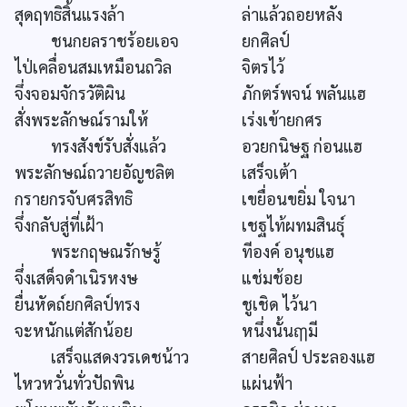
สุดฤทธิสิ้นแรงล้า
ล่าแล้วถอยหลัง
ชนกยลราชร้อยเอจ
ยกศิลป์
ไป่เคลื่อนสมเหมือนถวิล
จิตรไว้
จึ่งจอมจักรวัติผิน
ภักตร์พจน์ พลันแฮ
สั่งพระลักษณ์รามให้
เร่งเข้ายกศร
ทรงสังข์รับสั่งแล้ว
อวยกนิษฐ ก่อนแฮ
พระลักษณ์ถวายอัญชลิต
เสร็จเต้า
กรายกรจับศรสิทธิ
เขยื่อนขยิ่ม ใจนา
จึ่งกลับสู่ที่เฝ้า
เชฐไท้ผทมสินธุ์
พระกฤษณรักษรู้
ทีองค์ อนุชแฮ
จึ่งเสด็จดำเนิรหงษ
แช่มช้อย
ยื่นหัดถ์ยกศิลป์ทรง
ชูเชิด ไว้นา
จะหนักแต่สักน้อย
หนึ่งนั้นฤๅมี
เสร็จแสดงวรเดชน้าว
สายศิลป์ ประลองแฮ
ไหวหวั่นทั่วปัถพิน
แผ่นฟ้า