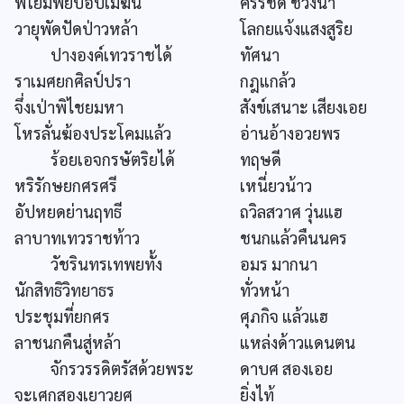
พโยมพยับอับเมฆิน
ครรชิด ช่วงนา
วายุพัดปัดป่าวหล้า
โลกยแจ้งแสงสูริย
ปางองค์เทวราชได้
ทัศนา
ราเมศยกศิลป์ปรา
กฎแกล้ว
จึ่งเป่าพิไชยมหา
สังข์เสนาะ เสียงเอย
โหรลั่นฆ้องประโคมแล้ว
อ่านอ้างอวยพร
ร้อยเอจกรษัตริยได้
ทฤษดี
หริรักษยกศรศรี
เหนี่ยวน้าว
อัปหยดย่านฤทธี
ถวิลสวาศ วุ่นแฮ
ลาบาทเทวราชท้าว
ชนกแล้วคืนนคร
วัชรินทรเทพยทั้ง
อมร มากนา
นักสิทธิวิทยาธร
ทั่วหน้า
ประชุมที่ยกศร
ศุภกิจ แล้วแฮ
ลาชนกคืนสู่หล้า
แหล่งด้าวแดนตน
จักรวรรดิตรัสด้วยพระ
ดาบศ สองเอย
จะเศกสองเยาวยศ
ยิ่งไท้