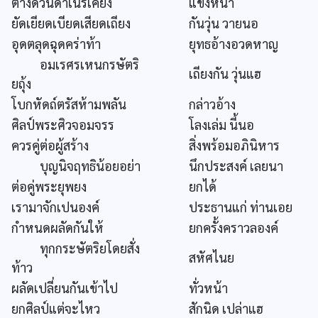
ต่างด่วนดำเนิรเคียง
แข่งหน้า
ยัดเยียดเบียดเสียดเถียง
กันวุ่น วายนอ
อุดตลุดฉุดคร่าท้า
ยุทธอ้างอวดหาญ
อมเรศรเหนกรษัตริ
เถียงกัน วุ่นแฮ
ยถุ้ง
โบกหัดถ์ตรัสห้ามพลัน
กล่าวอ้าง
ศิลป์พระศิวจอมจรร
โลงเล่ม นี้นอ
ควรคู่ต่อผู้สร้าง
สิ่งพร้อมอภินิหาร
บุญนิจฤทธิน้อยอย่า
นึกประสงค์ เลยนา
ต่อคู่พระยุพยง
ยกได้
เรามาจักเปนองค์
ประธานแก่ ท่านเอย
กำหนดผลัดกันให้
ยกครั้งคราวลองค์
ทุกกระษัตริยโดยสั่ง
สหัศไนย
ท้าว
ผลัดเปลี่ยนกันเข้าไป
ทั่วหน้า
ยกศิลป์แต่จะไหว
สักนิด เปล่าแฮ