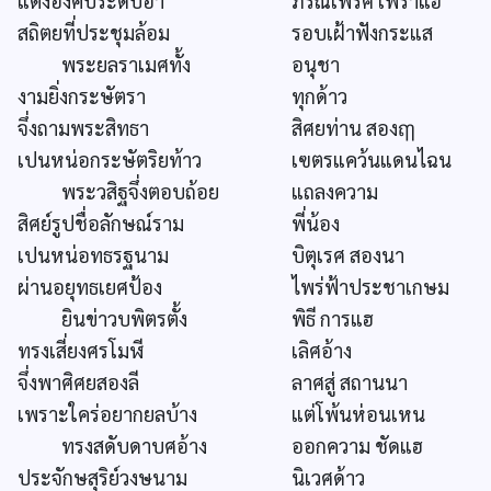
แต่งองค์ประดับอา
ภรณ์เพริศ เพราแฮ
สถิตยที่ประชุมล้อม
รอบเฝ้าฟังกระแส
พระยลราเมศทั้ง
อนุชา
งามยิ่งกระษัตรา
ทุกด้าว
จึ่งถามพระสิทธา
สิศยท่าน สองฤๅ
เปนหน่อกระษัตริยท้าว
เฃตรแคว้นแดนไฉน
พระวสิฐจึ่งตอบถ้อย
แถลงความ
สิศย์รูปชื่อลักษณ์ราม
พี่น้อง
เปนหน่อทธรฐนาม
บิตุเรศ สองนา
ผ่านอยุทธเยศป้อง
ไพร่ฟ้าประชาเกษม
ยินข่าวบพิตรตั้ง
พิธี การแฮ
ทรงเสี่ยงศรโมฬี
เลิศอ้าง
จึ่งพาศิศยสองลี
ลาศสู่ สถานนา
เพราะใคร่อยากยลบ้าง
แต่โพ้นห่อนเหน
ทรงสดับดาบศอ้าง
ออกความ ชัดแฮ
ประจักษสุริย์วงษนาม
นิเวศด้าว