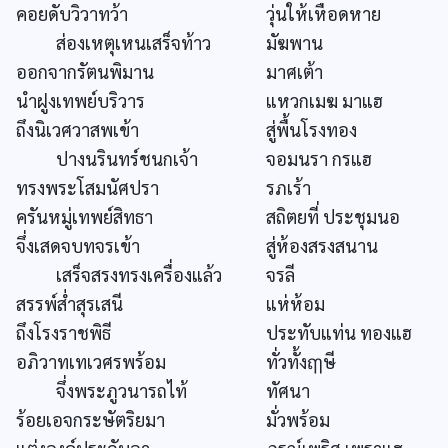
คอยดับวิวาทว้า
วุ่นให้เหือดหาย
ส่องเหตุเหนเสร็จท้าว
มัฆพาน
ออกจากรัตนพิมาน
มาศเต้า
นำฝูงเทพย์บริวาร
แหวกเมฆ มาแฮ
ถึงนิเวศวาสพเข้า
สู่พื้นโรงทอง
ปางนรินทร์ชนกเจ้า
จอมนรา กรแฮ
ทรงพระโสมนัศปรา
รภเร้า
ครันหมู่เทพย์สิทธา
สถิตยที่ ประชุมนอ
จึ่งเสดจบทจรเข้า
สู่ห้องสรงสนาน
เสร็จสรงทรงเครื่องแล้ว
จรลี
สรรพ์ส่ำสุรเสนี
แห่ห้อม
ถึงโรงราชพิธี
ประทับแท่น ทองแฮ
อภิวาทเทเวศรพร้อม
ทั่วทั้งฤๅษี
จึ่งพระภูวนารถไท้
ทัศนา
ร้อยเอจกระษัตริยมา
มั่วพร้อม