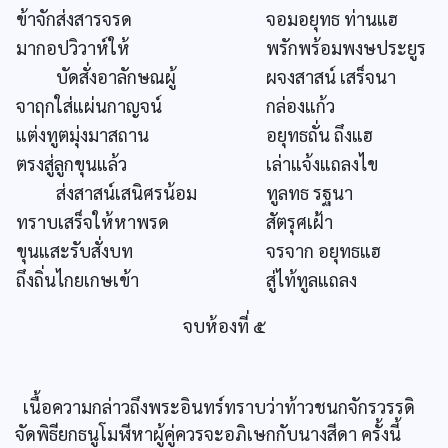
ข้าจักส่งสารจรด
จอมอยุทธ ท่านแฮ
มากอปวิวาห์ให้
พรักพร้อมพงษประยูร
บัดสั่งอาลักษณผู้
ผจงสาสน์ เสร็จนา
จาฤกใส่แผ่นกาญจน์
กล่องแก้ว
แต่งทูตมุ่งมาสถาน
อยุทธถั่น ถึงแฮ
ตรงสู่ลูกขุนแล้ว
เล่าแจ้งแถลงไข
ส่งสาสน์เสนิศรน้อม
ทูลทธ รฐนา
ทราบเสร็จให้หาพรด
สัตรุศเฝ้า
ขุนแสะรับสั่งบท
จรจาก อยุทธแฮ
ถึงถิ่นไกยเกษเข้า
สู่ไท้ทูลแถลง
จบห้องที่ ๕
เนื้อความกล่าวถึงพระอินทร์ทราบว่าท้าวชนกจักรวรรดิ
จัดพิธียกธนูโมฬีหาผู้คู่ควรจะอภิเษกกับนางสีดา ครั้งนี้