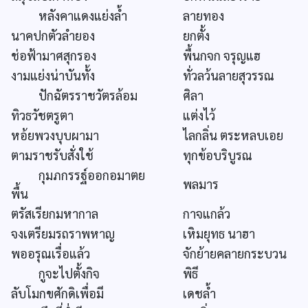
หลังคาแดงแย่งล้ำ
ลายทอง
นาคปกตัวลำยอง
ยกตั้ง
ช่อฟ้ามาศสุกรอง
พื้นกจก จรุญแฮ
งามแย่งน่าบันทั้ง
ทั่วลว้นลายสุวรรณ
ปักฉัตรราชวัตรล้อม
ศิลา
ทิวธวัชตรูตา
แต่งไว้
หอ้ยพวงบุบผามา
ไลกลิ่น ตระหลบเอย
ตามราชรับสั่งใช้
ทุกข้อบริบูรณ
กุมภกรรฐ์ออกอมาตย
พลมาร
พื้น
ตรัสเรียกมหากาล
กาจแกล้ว
จงเตรียมรถราพหาญ
เหิมยุทธ นาฮา
พออรุณเรื่อแล้ว
จักย้ายคลายกระบวน
กูจะไปตั้งกิจ
พิธี
ลับโมกขศักดิเพื่อมี
เดชล้ำ