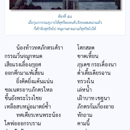
น้องท้าวทศภักตรเศ้รา
โศกสลด
กรรณวิ่นจมูกหมด
ฃาดเหี้ยน
เสียแรงเลื่องฦๅยศ
ฦๅเดช กระเดื่องนา
ออกศึกมาแพ้เสี้ยน
ด่ำเตี้ยเดียรฉาน
ยิ่งคิดยิ่งแค้นแน่น
ทรวงใน
ชลเนตรอาบภักตรไหล
เล่หน้ำ
ขึ้นยังพระโรงไชย
เฝ้าบาท เชฐนา
เหลือสบหมู่อมาตย์ซ้ำ
ภักตรก้มเกี่ยงอาย
ทศเศียรเหนพระน้อง
ทักถาม
ใดพ่อออกรบราม
คามนี้