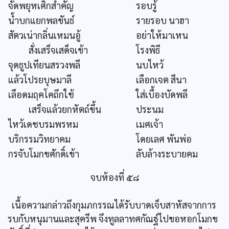
จัดพยุหเศิกสำคัญ
รอบรู้
น้ำบกแยกพลขันธ์
รายรอบ นาฮา
สัตวเน่ากลิ่นเหมนอู้
อย่าให้มาเหน
สั่งเสร็จเสด็จเข้า
โรงพิธี
จุดธูปเทียนสรวงพลี
นบไหว้
แล้วโปรยบุษมาลี
เลือกเจต สีนา
เลือดมฤคโคถึกใช้
ใส่เบื้องบัดพลี
เสร็จแล้วยกหัตถ์ขึ้น
ประนม
ไหว้เดชบรมพรหม
เมศเจ้า
บริกรรมวิทยาคม
โดยเลศ พันพ่อ
กรจับโมกขศักดิ์เข้า
ลับล้างระบายคม
จบห้องที่ ๕๘
เนื้อความกล่าวถึงกุมภกรรณได้รับบาดเจ็บสาหัสจากการ
รบกับหนุมานและสุครีพ จึงทูลลาทศกัณฐ์ไปขอหอกโมกข