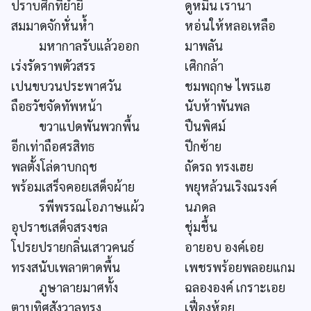
ปราบศึกที่ย่ำยี
ดูหมิ่น เรานา
สมมาดจักหั่นห้ำ
หอ่นให้หลอเหลือ
มหากาลรับแล้วออก
มาพลัน
เร่งรัดราพตัวสรร
เศิกกล้า
เปนขบวนประพาศวัน
ชมพฤกษ ไพรแฮ
ถือธวัชจัดทัพหน้า
นับห้าพันพล
ขวาแปดพันพวกพื้น
ปืนพิศม์
อีกเท่าถือศรสิทธ
ปีกซ้าย
พลตั้งโล่ดาบกฤช
ถัดรถ ทรงเฮย
พร้อมเสร็จคอยเสด็จผ้าย
พยุหล้วนเริงณรงค์
รพีพรรณโอภาษแผ้ว
นภดล
อุปราชเสด็จสรงชล
ชุ่มชื้น
โปรยปรายกลิ่นเสาวคนธ์
อายอบ องค์เอย
ทรงสนับเพลาตาดพื้น
เพชรพร้อยพลอยแกม
ภูษาลายมาศทั้ง
ฉลององค์ เกราะเอย
ตาบทิศสังวาลทรง
เฟื่องห้อย