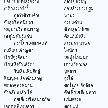
ย่อยยับลับหลงความ
กลฬ่อ ลวงฤๅ
ฤๅศึกแรงกว่ากี้
ก่อนล้างปางปฐม
ทูลว่าข้ารบด้วย
พานร
จับสุครีพหนีบจร
จวบแค้วน
หณุมานรีบตามรอญ
ชิงหลุด ไปเฮย
เหตุไม่ทันรู้แค้น
คิดแก้เผ็ดลิง
ปราไชยไชยเยศแท้
ธรรมดา นาพ่อ
ฤทธิเดชเจ้าฤๅชา
ใช่น้อย
เสียทีจุ่งคิดมา
นะมุ่ง ใหม่นอ
เสียหนึ่งจักได้ร้อย
เท่าแก้ทางกล
ยินเสิมเหิมฮึกสู้
ทูลสาร
ลิงมนุษยน้องจักผลาญ
จุ่งได้
ฃอลาสู่พรหมาน
ฃอโมกข ศักดิแฮ
จักกลับมาล้างให้
ศึกเหี้ยนเตียนหาย
ทศเศียรฟังเสนาะถ้อย
แย้มสรวล
เออพูดพี่เหนควร
ชอบแท้