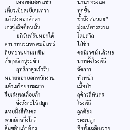
เออทศเศียรนี้ชั่ว
นานา จริงนอ
เที่ยวเบียดเบียนเทวา
ทุกชั้น
๑
แล้วส่งหอกศักดา
ช้ำสั่ง สอนแฮ
เองจุ่งถือซื่อหมั้น
มุ่งแท้ทางธรรม
อภิวันท์รับหอกได้
โดยถวิล
ลาบาทบรมพรหมมินทร์
ไป่ช้า
ถีบทยานผ่านเมฆิน
ดลนิเวศน์ แล้วนอ
สั่งฤทธิกาสูระฃ้า
บาทตั้งโรงพิธี
ฤทธิกาสูรเร้ารีบ
จัดการ
หมายออกบอกพนักงาน
ทั่วหน้า
แล้วเสร็จยกพลมาร
เมื้อป่า
รีบเร่งพลเลื่อยล้า
ลุด้าวสีทันดร
จึ่งสั่งกะให้ปลูก
โรงพิธี
แทบฝั่งสีทันดร
ถูกต้อง
พวกยักษวิ่งโกลี
รดมปลูก
สี่มุขสิบเก้าห้อง
อีกทั้งเฉลียงราย