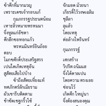
ฃ้าศึกที่มากมวญ
จักมอด ม้วยนา
เพราะเดชเจ้ากอบแก้
เกียรดิ์ไว้วงษเฉลิม
กุมภกรรฐประนตน้อม
ชุลีลา
เหาะลิ่วหมายพรหมมา
ลุแล้ว
จึ่งทูลแก่อัชดา
โดยเหตุ
ศึกฮึกฃอหอกแก้ว
ต่อล้างไพรินทร์
พรหมมินทร์ยินถ้อย
กุมภกรรฐ์
ตอบ
โมกขศักดิ์ประเสริฐสรร
เศกสร้าง
เปนใดเกิดเหตุอัน
วิปริต ถนิมแฮ
สูสัตยเสียไปบ้าง
จึ่งได้ดาลเปน
ฃ้าถือสัตยเที่ยงแท้
โดยความ ตรงเอย
ทศภักตร์ลักเมียราม
ซ่อนไว้
ผัวเขารีบติดตาม
เกิดศึก ใหญ่นา
ข้าฃัดเชฐกริ้วไซ้
จึ่งต้องสนองคุณ