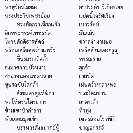
พาหุรัดวไลยลง
ยาประดับ วิเชียรเฮย
ทรงประวิชเพชรย้อย
แปดนิ้วจรัศเรียง
ทรงทัดกรรเจียกแก้ว
เนาวรัตน์
อีกพระขรรค์เพชรขัด
มั่นแล้ว
โมกขศักดิธารหัดถ์
ขวาสง่า งามนอ
พร้อมเสร็จดูพร่างแพร้ว
เพริศล้วนแดงจรูญ
ขึ้นรถรถเลิศล้ำ
พรรณราย
กงมาศกาบบัวหงาย
สุกจ้า
สามงอนอ่อนชดปลาย
ธงสบัด
ขุนรถขับโตกล้า
เผ่นคว้างกลางพล
สังขแตรคู่แห่ฆ้อง
ประโคมขาน
พลโห่ครบไตรยวาร
ยาตรเต้า
ข้ามเขาป่าลำธาร
ทิวทุ่ง
พ้นเจตสมุทเข้า
เฃตรล้อมโรงพิธี
บรรหารสั่งอมาตย์ผู้
ชาญฉกรรจ์