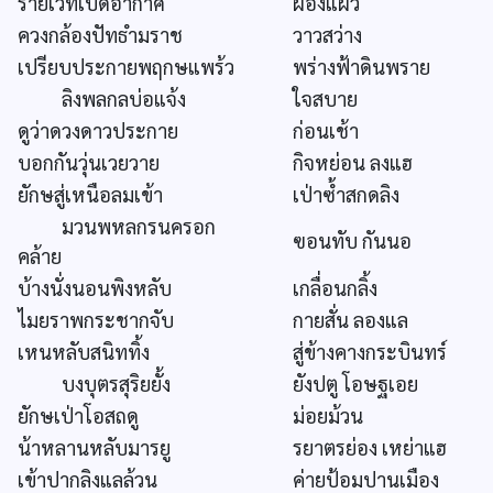
ร่ายเวทเปิดอากาศ
ผ่องแผ้ว
ควงกล้องปัทธำมราช
วาวสว่าง
เปรียบประกายพฤกษแพร้ว
พร่างฟ้าดินพราย
ลิงพลกลบ่อแจ้ง
ใจสบาย
ดูว่าดวงดาวประกาย
ก่อนเช้า
บอกกันวุ่นเวยวาย
กิจหย่อน ลงแฮ
ยักษสู่เหนือลมเข้า
เป่าซ้ำสกดลิง
มวนพหลกรนครอก
ฃอนทับ กันนอ
คล้าย
บ้างนั่งนอนพิงหลับ
เกลื่อนกลิ้ง
ไมยราพกระชากจับ
กายสั่น ลองแล
เหนหลับสนิททิ้ง
สู่ข้างคางกระบินทร์
บงบุตรสุริยยั้ง
ยังปตู โอษฐเอย
ยักษเป่าโอสถดู
ม่อยม้วน
น้าหลานหลับมารยู
รยาตรย่อง เหย่าแฮ
เข้าปากลิงแลล้วน
ค่ายป้อมปานเมือง