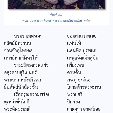
บรมราเมศรเจ้า
จอมสกล ภพเฮย
สถิตย์นิทราบน
แท่นไท้
จวนจักอุไทยดล
แดนทิศ บูรพแฮ
เทพย์หากสังหรให้
เหตุแจ้งแจ่มสุบิน
ว่าระวิทรงกรตแผ้ว
เพียงเพน
อสุรคาบสุริเยนทร์
ด่วนดั้น
พระบาทหยั่งปริเวณ
ภพภุ ชงค์แฮ
ยื่นหัตถ์หักฉัตรชั้น
โลกยท้าวพรหมาน
เรื่ออรุณอร่ามพร้อย
พรายศรี
ดุเหว่าตื่นไก่ตี
ปีกก้อง
พระดัดผะธมลี
ลาศจาก อาศน์เอย