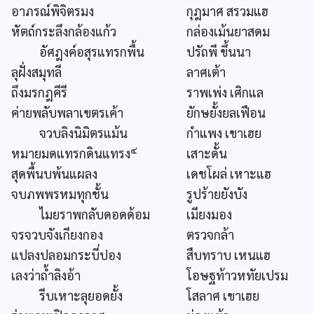
อาภรณ์พิจิตรมง
กุฎมาศ สรวมแฮ
หัตถ์กระลึงกล้องแก้ว
กล่องเม้นยาสดม
อัศฎงค์อสุรแทรกพื้น
ปรัถพี ขึ้นนา
ลุฝั่งสมุทลี
ลาศเต้า
ถึงมรกฎคีรี
ราพเพ่ง เศิกแล
ค่ายพลับพลาเขตรเค้า
ยักษยั้งยลเฟือน
จวบลิงนิมิตรแม้น
กำแพง เขาเฮย
๔
หมายมดแทรกดินแทรง
เสาะดั้น
สุดพื้นบพ้นแผลง
เดชโผล่ เหาะแฮ
จบภพพรหมทุกชั้น
รูปร้ายยังบัง
ไมยราพกลับดอดด้อม
เมียงมอง
จรจวบจังเกียงกอง
ตรวจกล้า
แปลงปลอมกระบี่ปอง
สืบทราบ เหนแฮ
เลงว่าถ้ำลิงอ้า
โอษฐท้าวหทัยเปรม
รีบเหาะลุยอดยั้ง
โสลาศ เขาเฮย