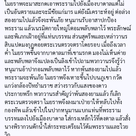
ไมยราพจะมาสะกดเอาพระรามไปยังเมืองบาดาลแต่ไม่
เป็นอันตรายและจะมีชัยแก่มาร แต่ยังมีเคราะห์อยู่ ต่อล่วง
สองยามไปแล้วจึงจะพ้นภัย หนุมานรับอาสาปกป้อง
พระราม แล้วเนรมิตกายใหญ่โตอมพลับพลาไว้ พระลักษณ์
และพิเภกเฝ้าอยู่ที่แท่นบรรทม ส่วนสุครีพและเหล่าวานร
สิบแปดมงกุฎคอยตระเวนตรวจตราโดยรอบ เมื่อถึงเวลา
ค่ำ ไมยราพขึ้นจากบาดาลมาที่เขามรกต มองไม่เห็นค่าย
และพลับพลาจึงแปลงเป็นลิงเข้าไปถามพวกวานรจึงรู้ว่า
หนุมานอ้าปากอมพลับพลาไว้ หากพ้นสองยามไปแล้ว
พระรามจะพ้นภัย ไมยราพจึงเหาะขึ้นไปบนภูเขา กวัด
แกว่งกล้องปัทธำมราช สว่างราวกับแสงของดาว
ประกายพรึก พวกวานรสำคัญว่าพ้นสองยามแล้ว ก็เลิก
ตระเวนตรวจตรา ไมยราพจึงลงมาเป่ายาให้หลับไปทั้ง
กองทัพ แล้วเข้าไปในปากหนุมานแบกแท่นที่พระราม
บรรทมลงไปยังเมืองบาดาล ใส่กรงเหล็กไว้ที่ดงตาล แล้วสั่ง
นางพิรากวนตักน้ำใส่กระทะเตรียมไว้ต้มพระรามและไวย
วิก