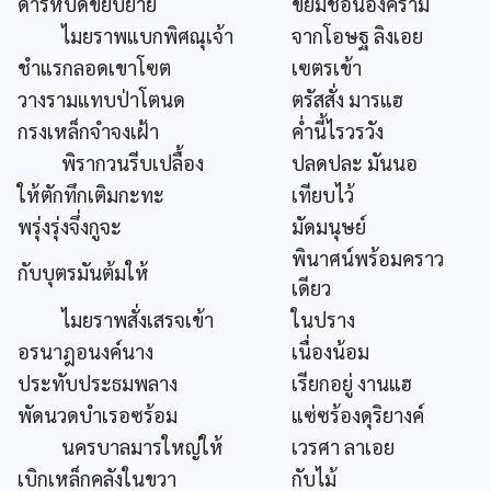
ดำริห์บัดขยับย้าย
ขยิ่มช้อนองค์ราม
ไมยราพแบกพิศณุเจ้า
จากโอษฐ ลิงเอย
ชำแรกลอดเขาโฃต
เฃตรเข้า
วางรามแทบป่าโตนด
ตรัสสั่ง มารแฮ
กรงเหล็กจำจงเฝ้า
ค่ำนี้ไรวรวัง
พิรากวนรีบเปลื้อง
ปลดปละ มันนอ
ให้ตักทึกเติมกะทะ
เทียบไว้
พรุ่งรุ่งจึ่งกูจะ
มัดมนุษย์
พินาศน์พร้อมคราว
กับบุตรมันต้มให้
เดียว
ไมยราพสั่งเสรจเข้า
ในปราง
อรนาฎอนงค์นาง
เนื่องน้อม
ประทับประธมพลาง
เรียกอยู่ งานแฮ
พัดนวดบำเรอซร้อม
แซ่ซร้องดุริยางค์
นครบาลมารใหญ่ให้
เวรศา ลาเอย
เบิกเหล็กคลังในขวา
กับไม้