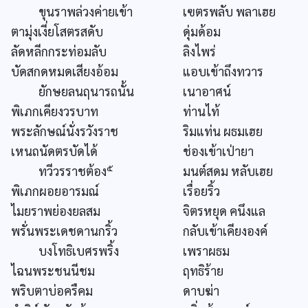
ขุนราพล่วงค่ายเข้า
เฃตรพลับ พลาเฮย
ตามุ่งเงี่ยโสตรสดับ
ดุ่มด้อม
ลัดหลีกกระท่อมลับ
ลิงไพร่
บัดสกดหมดเสียงอ้อม
แอบเข้าถึงทวาร
ยักษยลนฤนารถนั้น
เนาอาศน์
พิเภกเคียงวรบาท
ท่านไท้
พระลักษณ์นั่งรวังราช
ริมแท่น ผธมเฮย
เหนถนัดตรบัดได้
ช่องเข้าเป่ายา
๕
ทวีวรราชต้อง
มนต์สดม หลับเฮย
พิเภกผอยอารมณ์
เรื่อยริ้ว
ไมยราพย่องยลสม
จิตรหยุด คนึงแล
พรั่นพระเดชดานกริ้ว
กลับเข้าเคียงองค์
บงโทธิเบศรพริ้ง
เพราผธม
ไฉนพระชนนีชม
ฤทธิร้าย
พริบตาบ่อครืคม
ดาบฆ่า