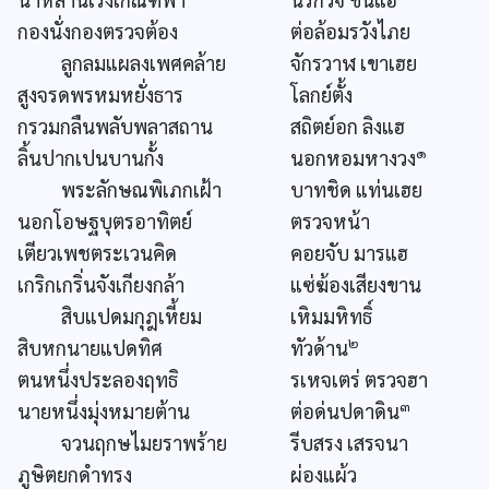
กองนั่งกองตรวจต้อง
ต่อล้อมรวังไภย
ลูกลมแผลงเพศคล้าย
จักรวาฬ เขาเฮย
สูงจรดพรหมหยั่งธาร
โลกย์ตั้ง
กรวมกลืนพลับพลาสถาน
สถิตย์อก ลิงแฮ
๑
ลิ้นปากเปนบานกั้ง
นอกหอมหางวง
พระลักษณพิเภกเฝ้า
บาทชิด แท่นเฮย
นอกโอษฐบุตรอาทิตย์
ตรวจหน้า
เตียวเพชตระเวนคิด
คอยจับ มารแฮ
เกริกเกริ่นจังเกียงกล้า
แซ่ฆ้องเสียงขาน
สิบแปดมกุฎเหี้ยม
เหิมมหิทธิ์
๒
สิบหกนายแปดทิศ
ทัวด้าน
ตนหนึ่งประลองฤทธิ
รเหจเตร่ ตรวจฮา
๓
นายหนึ่งมุ่งหมายต้าน
ต่อด่นปดาดิน
จวนฤกษไมยราพร้าย
รีบสรง เสรจนา
ภูษิตยกดำทรง
ผ่องแผ้ว