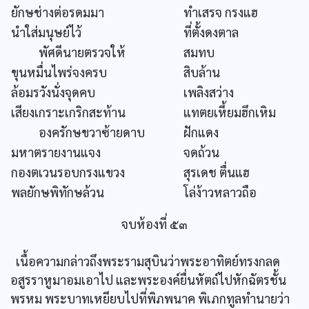
ยักษช่างต่อรดมมา
ทำเสรจ กรงแฮ
นำใส่มนุษย์ไว้
ที่ตั้งดงตาล
พัศดีนายตรวจให้
สมทบ
ขุนหมื่นไพร่จงครบ
สิบล้าน
ล้อมรวังนั่งจุดคบ
เพลิงสว่าง
เสียงเกราะเกริกสะท้าน
แทตยเหี้ยมฮึกเหิม
องครักษขวาซ้ายดาบ
ฝักแดง
มหาตรายงานแจง
จดถ้วน
กองตเวนรอบกรงแขวง
สุรเดช ตื่นแฮ
พลยักษพิทักษล้วน
โล่ง้าวหลาวถือ
จบห้องที่ ๕๓
เนื้อความกล่าวถึงพระรามสุบินว่าพระอาทิตย์ทรงกลด
อสูรราหูมาอมเอาไป และพระองค์ยื่นหัตถ์ไปหักฉัตรชั้น
พรหม พระบาทเหยียบไปที่พิภพนาค พิเภกทูลทำนายว่า