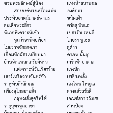
ชวนพระลักษณ์สู่ห้อง
แห่งน้ำสนานชล
สององค์ทรงเครื่องแม้น
องค์อมร
ประทับอาศน์มาตย์พานร
ขนัดเฝ้า
สมเด็จพระสี่กร
ตรัสสุ บินแฮ
พิเภกพิเคราะห์เข้า
เขตรร้ายรคนดี
ทูลว่าอาทิตยพ้อง
ไภยรา หูเฮย
ไมยราพจักสกดภา
สู่ด้าว
เอื้อมหักฉัตรเหยียบนา
คาภพ นั้นฤๅ
ยักษจักแหลกเกรียดิ์ท้าว
เกริกฟ้าบาดาล
แต่เคราะห์วันเรี่ยวร้าย
แรงนัก
เสาร์เทริดจวบจันทร์จัก
เพลี่ยงพลั้ง
ราหูทับถึงลักษณ
เลงโทษ ใหญ่แล
เพียงอุไภยยามยั้ง
ล่วงแล้วสวัสดี
กฤษณสั่งสุครีพให้
เกณฑ์สวา รวังเฮย
วายุบุตรทูลอาษา
ส่วนป้อง
น้าหลานเร่งเกณฑ์พา
นรกวจ ขันแฮ