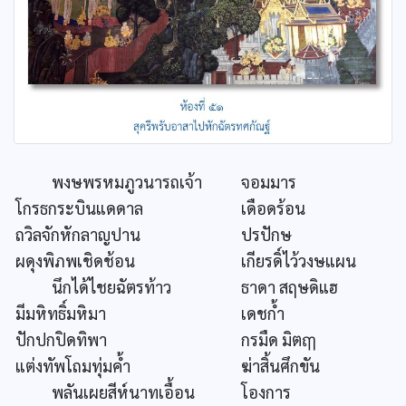
พงษพรหมภูวนารถเจ้า
จอมมาร
โกรธกระบินแดดาล
เดือดร้อน
ถวิลจักหักลาญปาน
ปรปักษ
ผดุงพิภพเชิดช้อน
เกียรดิ์ไว้วงษแผน
นึกได้ไชยฉัตรท้าว
ธาดา สฤษดิแฮ
มีมหิทธิ์มหิมา
เดชก้ำ
ปักปกปิดทิพา
กรมืด มิตฤๅ
แต่งทัพโถมทุ่มค้ำ
ฆ่าสิ้นศึกขัน
พลันเผยสีห์นาทเอื้อน
โองการ