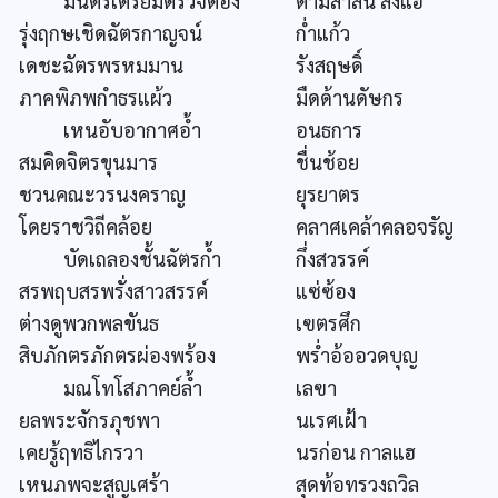
มนตรีเตรียมตรวจต้อง
ตามสาสน์ สิ่งแฮ
รุ่งฤกษเชิดฉัตรกาญจน์
ก่ำแก้ว
เดชะฉัตรพรหมมาน
รังสฤษดิ์
ภาคพิภพกำธรแผ้ว
มืดด้านดัษกร
เหนอับอากาศอ้ำ
อนธการ
สมคิดจิตรขุนมาร
ชื่นช้อย
ชวนคณะวรนงคราญ
ยุรยาตร
โดยราชวิถีคล้อย
คลาศเคล้าคลอจรัญ
บัดเถลองชั้นฉัตรก้ำ
กึ่งสวรรค์
สรพฤบสรพรั่งสาวสรรค์
แซ่ซ้อง
ต่างดูพวกพลขันธ
เฃตรศึก
สิบภักตรภักตรผ่องพร้อง
พร่ำอ้ออวดบุญ
มณโทโสภาคย์ล้ำ
เลฃา
ยลพระจักรภุชพา
นเรศเฝ้า
เคยรู้ฤทธิไกรวา
นรก่อน กาลแฮ
เหนภพจะสูญเศร้า
สุดท้อทรวงถวิล