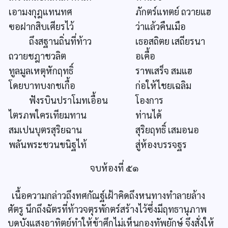
เอามงกุฎแทนทศ
ภักตร์แทตย์ ถวายแฮ
ฃอฝากสิบเศียรไว้
ว่าแล้วคืนเมือ
ถึงสฐานถิ่นที่ท้าว
เธอสถิตย เสถียรนา
ถวายชฎาชวลิต
อเคื้อ
ทูลมูลเหตุหักฤทธิ์
ราพเสร็จ สมแฮ
โดยบาทบงกชเกื้อ
ก่อให้ไชยเฉลิม
ฟังรบินปราโมทเอื้อน
โองการ
ไตรภพใครเทียมทาน
ท่านได้
สมเปนบุตรสุริยฉาน
สุริยฤทธิ์ เสมอนอ
พลันพระชวนขนิฐไท้
สู่ห้องบรรจฐร
จบห้องที่ ๕๑
เนื้อความกล่าวถึงทศกัณฐ์เฝ้าคิดถึงหนทางทำลายล้าง
ศัตรู นึกถึงฉัตรที่ท้าวจตุรพักตร์สร้างไว้ซึ่งมีฤทธานุภาพ
บดบังแสงอาทิตย์ทำให้ข้าศึกไม่เห็นกองทัพยักษ์ จึงสั่งให้