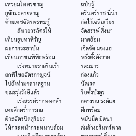
เหวยมโหทรชาญ
ฉบับรู้
กูจักมะลายลาญ
อรินทร์ราช นี่น่า
ด้วยเดชฉัตรพรหมกู้
ก่อไว้เฉลีมเวียง
สังเวยวรฉัตรให้
จัดสรรพ์ สิ่งนา
เทียนธูบทาหิรัญ
มาศย้อม
ผะกากระยาบัน
เจิดจัด ผจงแฮ
เทิยบภาชนพิพิธพร้อม
พรั่งตั้งตังวาย
เร่งหมายรายรีบเร้า
รดมมาร
ยกพิไชยฉัตรกาญจน์
ก่องแก้ว
ไปยังท่ามกลางสฐาน
นัคเรศ
ขณะรุ่งรังษีแล้ว
รีบตั้งบังสูร
เร่งสรรค์รากษษกล้า
กลางรณ รงค์แฮ
เคยศึกคร่ำการกล
ศึกพร้อม
ผิวะฉัตรปิดสุริยยล
พยับมืด มิดนา
ให้กระหน่ำกระหนาบล้อม
ล่มล้างอรินทร์พาล