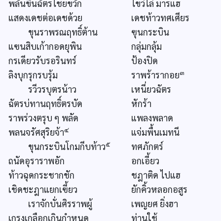
พลันขึ้นฉัตรไชยขวัก
ไขว่ไล่ มารแฮ
แสดงเดชต่อเดชด้วย
เดชท้าวทศเศียร
ขุนราพรณฤทธิ์ต้าน
ฃุนกระบิน
แฃนสิบเก้ากอดยุพิน
กลุ่มกลุ้ม
กรเดียวรับรอรินทร์
ป้องปิด
๓
ลิงบุกรุกรบรุ้ม
ราพร้ารากอย
รวีวรบุตรน้าว
เหนี่ยวฉัตร
ฉัตรบ่ทานฤทธิ์ตรบัด
หักร้า
ราพร่วงตรุบ ๆ พลัด
แพลงพลาด
๔
พลนจรัศสุริยจ้า
แจ่มพื้นเมทนี
๕
ขุนกระบินโกมกีบท้าว
ทศภักตร์
ถนัดอุราราพอัก
อกเอี้ยว
ท้าวฉุดกระชากชัก
ชฎาติด ไปแฮ
เชิดชะฎาแยกเฃี้ยว
ยักคิ้วหลอกอสูร
เราจักบั่นศิรราพผู้
เพญยศ ยิ่งฮา
เกรงเกลือกเกินกำหนด
ท่านใช้