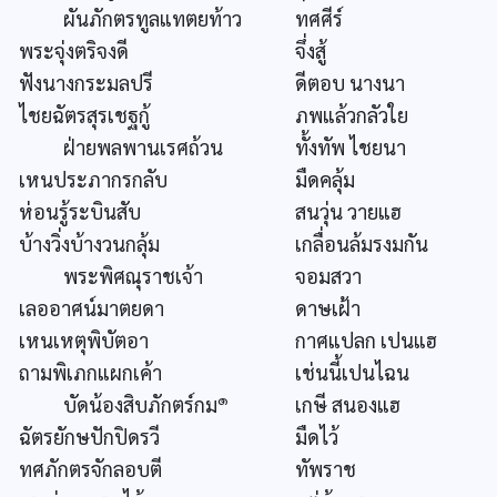
ผันภักตรทูลแทตยท้าว
ทศศีร์
พระจุ่งตริจงดี
จึ่งสู้
ฟังนางกระมลปรี
ดีตอบ นางนา
ไชยฉัตรสุรเชฐกู้
ภพแล้วกลัวใย
ฝ่ายพลพานเรศถ้วน
ทั้งทัพ ไชยนา
เหนประภากรกลับ
มืดคลุ้ม
ห่อนรู้ระบินสับ
สนวุ่น วายแฮ
บ้างวิ่งบ้างวนกลุ้ม
เกลื่อนล้มรงมกัน
พระพิศณุราชเจ้า
จอมสวา
เลออาศน์มาตยดา
ดาษเฝ้า
เหนเหตุพิบัตอา
กาศแปลก เปนแฮ
ถามพิเภกแผกเค้า
เช่นนี้เปนไฉน
๑
บัดน้องสิบภักตร์กม
เกษี สนองแฮ
ฉัตรยักษปักปิดรวี
มืดไว้
ทศภักตรจักลอบตี
ทัพราช