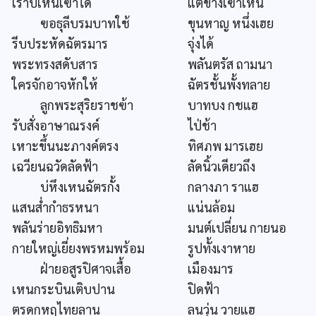
เราบ่เหนเฃาได้
แต่ข้างเฃาเหน
ฃอธุลีบรมบาทใช้
ขุนหาญ หนึ่งเฮย
รีบประหัดฉัตรมาร
จุ่งได้
พระทรงสดับสาร
พลันตรัส ถามนา
ใครจักอาจหักให้
ฉัตรชั้นพั้งทลาย
ลูกพระสุริยราชฃ้า
บาทบง กชแฮ
รับสั่งอาษาณรงค์
ไป่ช้า
เหาะขึ้นนะภางค์ตรง
ทิศภพ มารเฮย
เฉวียนฉวัดลัดฟ้า
ลัดนิ้วเดียวถึง
บ่หึงเหนฉัตรกั้ง
กลางภา ราแฮ
แสนส่ำกำธรหนา
แน่นล้อม
พลันร่ายอิทธิมหา
มนต์เปลี่ยน กายนอ
กายใหญ่เยี่ยงพรหมพร้อม
รูปทั้งเงาหาย
ฝ่ายอสูรปิศาจเสื้อ
เมืองมาร
เหนกระบินเติบปาน
ปิดฟ้า
ตรดกหฤไทยลาน
ลนวุ่น วายแฮ