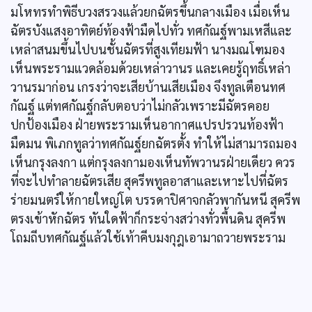
มโหทรทำพิธีบวงสรวงแล้วยกฉัตรขึ้นกลางเมือง เมื่อเห็น
ฉัตรบังแสงอาทิตย์ท้องฟ้ามืดไปทั่ว ทศกัณฐ์พามเหสีและ
เหล่าสนมขึ้นไปบนชั้นฉัตรที่สูงเทียมฟ้า นางมณโฑมอง
เห็นพระรามแวดล้อมด้วยเหล่าวานร และเคยรู้ฤทธิ์เหล่า
วานรมาก่อน เกรงว่าจะเสียบ้านเสียเมือง จึงทูลเตือนทศ
กัณฐ์ แต่ทศกัณฐ์กลับตอบว่าไม่กลัวเพราะมีฉัตรคอย
ปกป้องเมือง ฝ่ายพระรามเห็นอากาศแปรปรวนท้องฟ้า
มืดมน พิเภกทูลว่าทศกัณฐ์ยกฉัตรตั้ง ทำให้ไม่สามารถมอง
เห็นกรุงลงกา แต่กรุงลงกามองเห็นทัพวานรฝ่ายเดียว ควร
ที่จะไปทำลายฉัตรเสีย สุครีพทูลอาสาและเหาะไปที่ฉัตร
ร่ายมนตร์ให้กายใหญ่โต บรรดาปิศาจกลัวพากันหนี สุครีพ
ตรงเข้าหักฉัตร ทันใดฟ้าก็กระจ่างสว่างทั่วพื้นดิน สุครีพ
โถมถีบทศกัณฐ์แล้วใช้เท้าคีบมงกุฎเอามาถวายพระราม