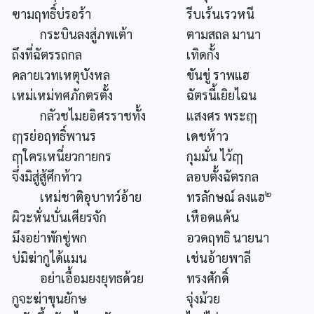
ฃามฤทธิ์บ่รอร้า
รีบเร้นเรวหนี
กระบินลงสู่ภพเต้า
ตามสถล มานา
ถึงที่ฉัตรรถกล
เทิดกั้ง
คลายเวทเหตุบังหล
ขันขู่ ราพแฮ
เหม่เหม่ทศภักตรตั้ง
ฉัตรนี้เยิยไฉน
กลัวชไมยอิศรราชทั้ง
แสงศร พระฤๅ
ฤๅรย่อฤทธิ์พานร
เดชห้าว
ฤๅใครเหนี่ยวกายกร
กุมมั่น ไว้ฤๅ
จึ่งมิสู่สู้ศึกท้าว
ลอบตั้งฉัตรกล
๒
เหม่ชาติอุบาทว์อ้าย
ทรลักษณ์ ลงแฮ
ผิวะหั่นบั่นเศียรจัก
เหือดแค้น
มึงอย่าพักฃู่พก
อวดฤทธิ นายนา
บ่มิฆ่ากูได้แมน
เช่นอ้ายพาลี
อย่าเอื้อมยงยุทธด้วย
ทรงศักดิ์
กูจะฆ่าขุนยักษ
จุ่งม้วย