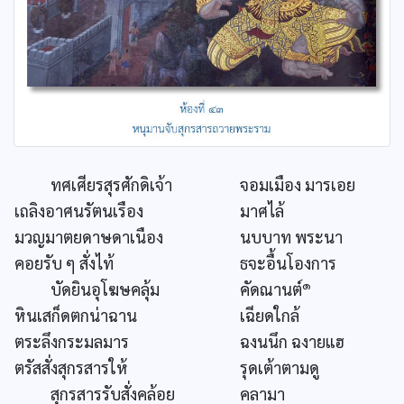
ทศเศียรสุรศักดิเจ้า
จอมเมือง มารเอย
เถลิงอาศนรัตนเรือง
มาศไล้
มวญมาตยดาษดาเนือง
นบบาท พระนา
คอยรับ ๆ สั่งไท้
ธจะอื้นโองการ
๑
บัดยินอุโฆษคลุ้ม
คัดณานต์
หินเสก็ดตกน่าฉาน
เฉียดใกล้
ตระลึงกระมลมาร
ฉงนนึก ฉงายแฮ
ตรัสสั่งสุกรสารให้
รุดเต้าตามดู
สุกรสารรับสั่งคล้อย
คลามา