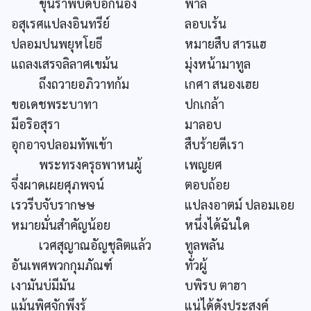
ขุนราพบัดบอกน้อง
พาลี
อสุเรศแปลงอินทรีย์
ลอบเร้น
ปลอมปนพยุหโยธี
หมายสืบ สารแฮ
แถลงเสรจลิลาศเขม้น
มุ่งหน้ามาทูล
ถึงถวายอภิวาทก้ม
เกศา สนองเฮย
ขอเดชพระบาทา
ปกเกล้า
มีอริอสุรา
มาลอบ
อุกอาจปลอมทัพเข้า
สืบร้ายดีเรา
พระทรงครุธพาหนผู้
เพญยศ
จึ่งผาดเผยศุภพจน์
ตอบถ้อย
เรวรีบจับรากษษ
แปลงอาตม์ ปลอมเอย
หมายมั่นสำคัญน้อย
หนึ่งได้ฉันใด
เวศสุญาณอัญชุลิตแล้ว
ทูลพลัน
อันเพศพวกกุมภัณฑ์
ทั่วผู้
เงามันบ่มีมัน
บพิรบ ตาฮา
แม้นพิศจักพึงรู้
แน่ได้ดังประสงค์