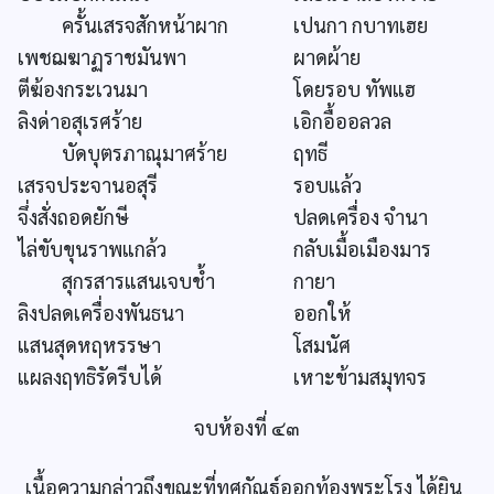
ครั้นเสรจสักหน้าผาก
เปนกา กบาทเฮย
เพชฌฆาฏราชมันพา
ผาดผ้าย
ตีฆ้องกระเวนมา
โดยรอบ ทัพแฮ
ลิงด่าอสุเรศร้าย
เอิกอื้ออลวล
บัดบุตรภาณุมาศร้าย
ฤทธี
เสรจประจานอสุรี
รอบแล้ว
จึ่งสั่งถอดยักษี
ปลดเครื่อง จำนา
ไล่ขับขุนราพแกล้ว
กลับเมื้อเมืองมาร
สุกรสารแสนเจบช้ำ
กายา
ลิงปลดเครื่องพันธนา
ออกให้
แสนสุดหฤหรรษา
โสมนัศ
แผลงฤทธิรัดรีบได้
เหาะข้ามสมุทจร
จบห้องที่ ๔๓
เนื้อความกล่าวถึงขณะที่ทศกัณฐ์ออกท้องพระโรง ได้ยิน