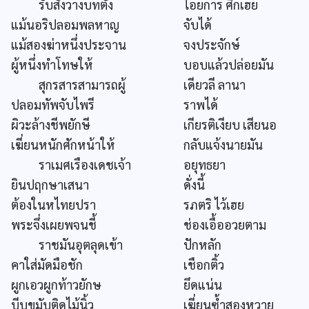
รับสั่งวางบทตั้ง
ไอยการ ศึกเฮย
แม้นอริปลอมพลหาญ
จับได้
แม้สองฆ่าหนึ่งประจาน
จงประจักษ์
ผู้หนึ่งทำโทษให้
บอบแล้วปล่อยมัน
สุกรสารสามารถผู้
เดียวลี ลานา
ปลอมทัพจับไพรี
ราพได้
ผิวะล้างชีพยักษี
เกียรติเงียบ เสียนอ
เฆี่ยนหนักศักหน้าให้
กลับแจ้งนายมัน
ราเมศเรืองเดชเจ้า
อยุทธยา
ยินปฤกษาเสนา
ดั่งนี้
ต้องในหไทยปรา
รภตริ ไว้เฮย
พระจึ่งเผยพจนชี้
ช่องเอื้ออวยตาม
ราชมันอุตลุดเข้า
ปักหลัก
คาใส่มัดมือชัก
เชือกติ้ว
ผูกเอวผูกท้าวยักษ
ยึดแน่น
บีบขมับติดไม้นิ้ว
เฆี่ยนซ้ำสองหวาย