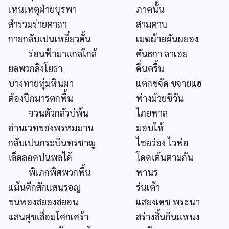
เหนเหตุฝ่ายบุรพา
ภาคนั้น
สำรวมร่ายคาถา
สามคาบ
กายกลับเปนเหยี่ยวดั้น
เมฆผ้ายผันผยอง
ร่อนฟ้ามาแกล่ใกล้
คันธกา ลาเอย
ยลพวกลิงโยธา
ดื่นครื้น
บางทายทุ่มหินผา
แตกขจัด ขจายแฮ
ต้องปีกมารตกพื้น
พ่างม้วยชีวัน
จวนตัวกลัวบ่พ้น
ไภยพาล
อ่านเวทของพรหมมาน
มอบให้
กลับเปนกระบินทรชาญ
ไชยว่อง ไวพ่อ
เล็ดลอดปนพลได้
โดดเต้นตามกัน
พิเภกพิศพวกพื้น
พานร
แม้นศึกสักแสนรอญ
ร่นเต้า
ขนพองสยองสยอน
แสยงเดช พระนา
แสนศุขเสื่อมโศกเศร้า
สร่างสิ้นกินแหนง