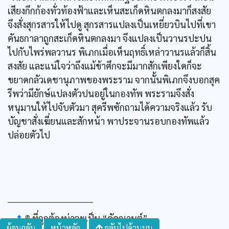
เสียงกึกก้องทั่วท้องฟ้าและเห็นสะเก็ดหินตกลงมาก็สงสัย
จึงสั่งสุกรสารให้ไปดู สุกรสารแปลงเป็นเหยี่ยวบินไปที่เขา
คันธกาลาถูกสะเก็ดหินตกลงมา จึงแปลงเป็นวานรปะปน
ไปกับไพร่พลวานร พิเภกเมื่อเห็นฤทธิ์เหล่าวานรแล้วก็สิ้น
สงสัย และแน่ใจว่าถึงแม้ข้าศึกจะมีมากสักเพียงใดก็จะ
ขยาดกลัวเดชานุภาพของพระราม จากนั้นพิเภกจึงบอกสุค
รีพว่ามียักษ์แปลงตัวปนอยู่ในกองทัพ พระรามจึงสั่ง
หนุมานให้ไปจับตัวมา สุครีพซักถามได้ความจริงแล้ว รับ
บัญชาสั่งเฆี่ยนและสักหน้า พาประจานรอบกองทัพแล้ว
ปล่อยตัวไป
๑
⬆
ที่ถูกต้องน่าจะเป็น “คัคณานต์”
ย้อนกลับ
หน้าหลัก
กลับไปด้านบน