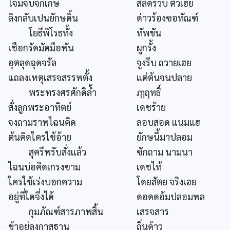
โจมจับจิกเกษี
สลัดรวบ ตัวเฮย
ลิงกลับเปนยักษดิ้น
ด่าวร้องฃอทัณฑ์
โยธีพิโรธทั้ง
ทัพขัน
เชือกรัดมัดมือพัน
ผูกรั้ง
อุตลุดฉุดจรัล
จูงรีบ ถวายเฮย
แถลงเหตุเสรจสรรพตั้ง
แต่ต้นจนปลาย
พระทรงศรศักดิล้ำ
ฦๅฤทธิ์
สั่งลูกพระอาทิตย์
เดชร้าย
จงถามราพไฉนคิด
ลอบสอด แนมแฮ
ต้นคิดใครใช้อ้าย
ยักษนี้มาปลอม
สุครีพรับสั่งแล้ว
ซักถาม นามนา
ไฉนบ่อคิดเกรงฃาม
เดชไท้
ใครใช้เร่งบอกความ
โดยสัตย จริงเฮย
อยู่ที่ใดจึ่งได้
ดอดดอ้มปลอมพล
กุมภัณฑ์สารภาพสิ้น
เสรจสาร
ข้าอยู่ลงกาสฐาน
ถิ่นด้าว