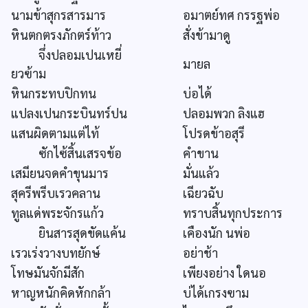
นามข้าสุกรสารมาร
อมาตย์ทศ กรรฐพ่อ
หินตกตรงภักตร์ท้าว
สั่งข้ามาดู
จึ่งปลอมเปนเหยี่
มายล
ยวฃ้าม
หินกระทบปิกทน
บ่อได้
แปลงเปนกระบินทร์ปน
ปลอมพวก ลิงแฮ
แสนผิดตามแต่ไท้
โปรดข้าอสุรี
ซักไซ้สิ้นเสรจข้อ
คำขาน
เสมียนจดคำขุนมาร
มั่นแล้ว
สุครีพรีบเรวคลาน
เฉียวฉับ
ทูลแด่พระจักรแก้ว
ทราบสิ้นทุกประการ
ยินสารสุดขัดแค้น
เคืองนัก นพ่อ
เรวเร่งวางบทยักษ์
อย่าช้า
โทษมันจักมีสัก
เพียงอย่าง ใดนอ
หาญหนักคิดหักกล้า
บ่ได้เกรงฃาม