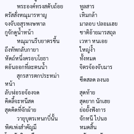
พระองค์ทรงสดับถ้อย
ทูลสาร
ตรัสสั่งหณุมารหาญ
เหิมกล้า
จงจับอสุรพงษพาล
มาลอบ ปลอมเฮย
กูจักดูน้ำหน้า
ชาติอ้ายมารสถุล
หณุมานรีบยาตรขึ้น
เวหา หนเอย
ถึงทัพกลับกายา
ใหญ่ง้ำ
หัดถ์หนึ่งครอบโยธา
ทั้งหมด
ตอ้นออกที่ละตนน้ำ
จิตรจ้องจับมาร
สุกรสารตกประหม่า
ซีดสลด ลงนอ
หน้า
ลับฬ่อรอจ้องจด
สุดท้าย
คิดลี้จะหนีสด
สุดยาก นักเฮย
สุดคิดที่จักผ้าย
ย่อยั้งฟังการ
วายุบุตรเหนกบี่นั้น
จักหนี ไปนอ
พิศเพ่งสำคัญมี
หมดสิ้น