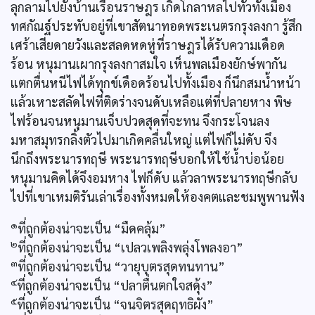
ลุกลามไปยังบ้านเรือนราษฎร เกิดโกลาหลไปทั่วทั้งเมือง
ทศกัณฐ์ประทับอยู่ที่เขาสัตนาทอดพระเนตรกรุงลงกา รู้สึก
เศร้าเสียดายวังและสลดหดหู่ที่ราษฎรได้รับความเดือด
ร้อน หนุมานเผากรุงลงกาสมใจ เห็นพลเมืองยักษ์พากัน
แตกตื่นหนีไฟได้ทุกข์เดือดร้อนไปทั้งเมือง ก็นึกสมน้ำหน้า
แล้วเหาะสลัดไฟที่ติดร่างจนดับเหลือแต่ที่ปลายหาง พิษ
ไฟร้อนจนหนุมานเจ็บปวดสุดที่จะทน จึงกระโจนลง
มหาสมุทรกลิ้งตัวไปมาเกิดคลื่นใหญ่ แต่ไฟก็ไม่ดับ จึง
นึกถึงพระนารทฤษี พระนารทฤษีบอกให้ใช้น้ำบ่อน้อย
หนุมานคิดได้จึงอมหาง ไฟก็ดับ แล้วลาพระนารทฤษีกลับ
ไปที่เขาเหมติรันเล่าเรื่องทั้งหมดให้องคตและชมพูพานฟัง
๑
ที่ถูกต้องน่าจะเป็น “มืดคลุ้ม”
๒
ที่ถูกต้องน่าจะเป็น “เปลวเพลิงพลุ่งโพลงอา”
๓
ที่ถูกต้องน่าจะเป็น “วายุบุตรสุดทนทาน”
๔
ที่ถูกต้องน่าจะเป็น “ปลาตื่นตกใจสดุ้ง”
๕
ที่ถูกต้องน่าจะเป็น “จนจิตรสุดฤทธิผัง”