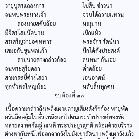
วายุบุตรแถลงการ
ไปสืบ ข่าวนา
จนพบพระนางเจ้า
จวบได้ถวายแหวน
สองนายสดับถ้อย
หณุมาน
มีจิตรโสมนัศบาน
เบิกแผ้ว
สรเสริญว่ายอดทหาร
พระจักร รัตน์นา
เสมอกับขุนพลแก้ว
นึกได้ดังประสงค์
สามนายต่างกล่าวถ้อย
สนทนา กันเฮย
จนพระสุริยคลา
ค่ำคล้อย
สามกระบี่ต่างไสยา
เอนอาศน์
ทุกทั่วพลใหญ่น้อย
หลับสิ้นทุกตน
จบห้องที่ ๓๗
เนื้อความกล่าวถึงเพลิงเผาผลาญเสียงดังกึกก้อง พายุพัด
ควันมืดคลุ้มไปทั่ว เพลิงเผาไปจนกระทั่งปรางค์ทองพัง
ทลายลง ทศกัณฐ์ มเหสี พระประยูรญาติ พร้อมด้วยบริวาร
ต่างพากันหนีไฟออกจากวังไปยังเขาสัตนา เพลิงเผาวังแล้ว