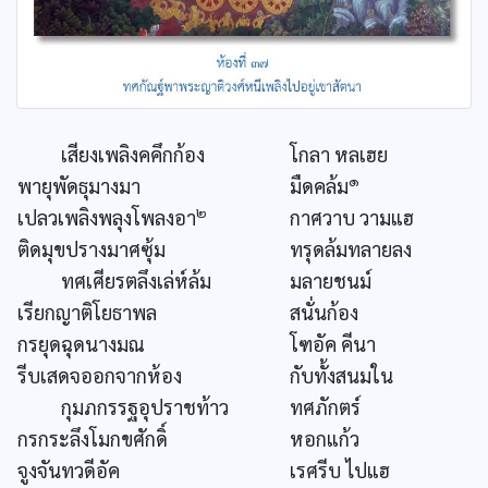
เสียงเพลิงคคึกก้อง
โกลา หลเฮย
๑
พายุพัดธุมางมา
มืดคล้ม
๒
เปลวเพลิงพลุงโพลงอา
กาศวาบ วามแฮ
ติดมุขปรางมาศซุ้ม
ทรุดล้มทลายลง
ทศเศียรตลึงเล่ห์ล้ม
มลายชนม์
เรียกญาติโยธาพล
สนั่นก้อง
กรยุดฉุดนางมณ
โฑอัค คีนา
รีบเสดจออกจากห้อง
กับทั้งสนมใน
กุมภกรรฐอุปราชท้าว
ทศภักตร์
กรกระลึงโมกขศักดิ์
หอกแก้ว
จูงจันทวดีอัค
เรศรีบ ไปแฮ