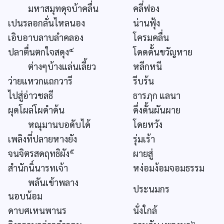
มหาสมุทดุจบ้าคลื่น
คลี่ฟอง
เปนรลอกลั่นไหลนอง
น่านฟุ้ง
เอิบอาบลาบลำคลอง
โครมคลื่น
๔
ปลาตื่นตกใจสดุง
โดดดั้นขวัญหาย
ต่างๆบ้างแล่นเลี้ยว
หลีกหนี
ว่ายแหวกแถกวารี
รีบร้น
ไปสู่อ่าวชลธี
ธารฦก แลนา
ผุดโผล่โผดำด้น
ดึ่งดั้นผันผาย
หณุมานบอดับได้
โดยหวัง
เพลิงที่ปลายหางยัง
รุ่มเร้า
๕
จนจิตรสดฤทธิผัง
ผายสู่
สำนักนิ์นารทเจ้า
หง่อมง้อมจอมธรรม
พลันเข้าพลาง
ประนมกร
นอบน้อม
ดาบศเหนพานร
นั่งใกล้
๖