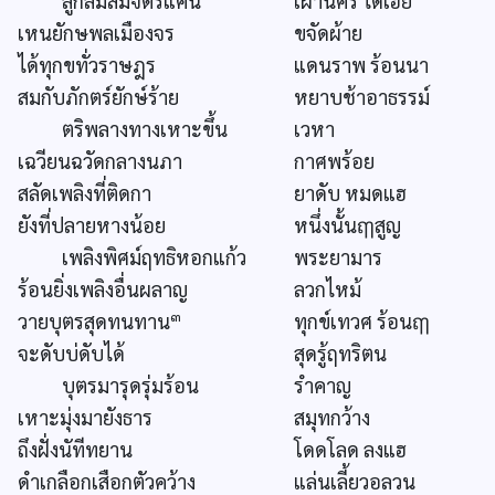
ลูกลมสมจิตรแค้น
เผานคร ได้เฮย
เหนยักษพลเมืองจร
ขจัดผ้าย
ได้ทุกขทั่วราษฎร
แดนราพ ร้อนนา
สมกับภักตร์ยักษ์ร้าย
หยาบช้าอาธรรม์
ตริพลางทางเหาะขึ้น
เวหา
เฉวียนฉวัดกลางนภา
กาศพร้อย
สลัดเพลิงที่ติดกา
ยาดับ หมดแฮ
ยังที่ปลายหางน้อย
หนึ่งนั้นฤๅสูญ
เพลิงพิศม์ฤทธิหอกแก้ว
พระยามาร
ร้อนยิ่งเพลิงอื่นผลาญ
ลวกไหม้
๓
วายบุตรสุดทนทาน
ทุกข์เทวศ ร้อนฤๅ
จะดับบ่ดับได้
สุดรู้ฤทริตน
บุตรมารุดรุ่มร้อน
รำคาญ
เหาะมุ่งมายังธาร
สมุทกว้าง
ถึงฝั่งนัทีทยาน
โดดโลด ลงแฮ
ดำเกลือกเสือกตัวคว้าง
แล่นเลี้ยวอลวน