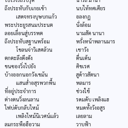
ถึงประทับกับเกยเข้า
นบไท้ทศเศียร
เสดจทรงบุษบกแก้ว
อลงกฎ
พระประยูรสนมประนต
นั่งล้อม
ลอยเลื่อนสู่บรรพต
นามสัต นานา
ถึงประทับสฐานพร้อม
พรั่งหน้าพลานมาร
โขลนจ่าวิเสศล้วน
เชาวัง
ตกตะลึงตึงตัง
ตื่นเต้น
ขนฃองวิ่งไปยัง
ศิขเรศ
บ้างออกนอกวังเขม้น
สูด้าวสัตนา
แสนส่ำอสุรพวกพื้น
พลมาร
ที่อยู่ประจำการ
ช่วงใช้
ต่างตนวิ่งลนลาน
รดมดับ เพลิงแฮ
ไฟบ่ดับกลับไหม้
หมดทั้งวังอสูร
เพลิงไหม้นิเวศน์แล้ว
เลยลาม
ลมกระพือฮือวาม
วาบฟ้า