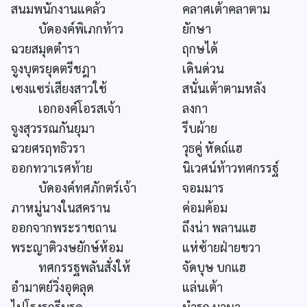
สนมพนักงานแคล้ว
คลาศเต้าคลาตาม
บัดองค์พิเภกท้าว
ยักษา
ฉวยสมุดตำรา
ฤกษได้
จูงบุตรยุดตรีชฎา
เดินด่วน
เซงแซร่เสียงสาวใช้
สนั่นเต้าตามหลัง
เอกองค์โอรสเจ้า
ลงกา
จูงสุวรรณกันยุมา
รีบผ้าย
ฉวยศรฤทธิวรา
วุธคู่ หัดถ์แฮ
ออกทวาเรศท้าย
นิเวศน์ท้าวทศกรรฐ์
บัดองค์ทศภักตร์เจ้า
จอมมาร
ภาหมู่นางในสคราน
ค่อมค้อม
ออกจากพระราชถาน
ถึงน่า พลานแฮ
พระญาติวงษยักษ์ห้อม
แห่ซ้ายฝ่ายขวา
ทศกรรฐพลันสั่งให้
จัดบุษ บกแฮ
อำมาตย์วิ่งอุตลุด
แล่นเต้า
ไปโรงรถรีบรุด
นำรถ มานา