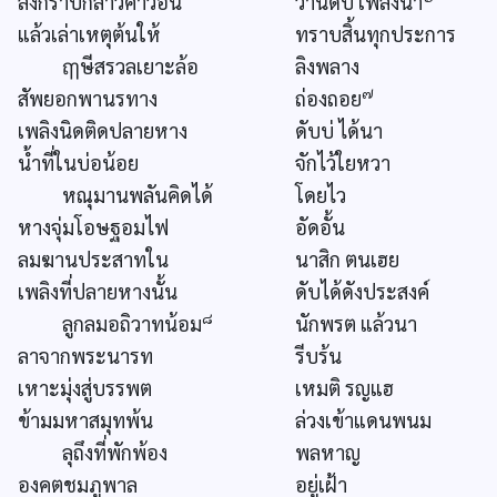
ลิงกราบกล่าวคำวอน
วานดับ เพลงนา
แล้วเล่าเหตุต้นให้
ทราบสิ้นทุกประการ
ฤๅษีสรวลเยาะล้อ
ลิงพลาง
๗
สัพยอกพานรทาง
ถ่องถอย
เพลิงนิดติดปลายหาง
ดับบ่ ได้นา
น้ำที่ในบ่อน้อย
จักไว้ใยหวา
หณุมานพลันคิดได้
โดยไว
หางจุ่มโอษฐอมไฟ
อัดอั้น
ลมฆานประสาทใน
นาสิก ตนเฮย
เพลิงที่ปลายหางนั้น
ดับได้ดังประสงค์
๘
ลูกลมอถิวาทน้อม
นักพรต แล้วนา
ลาจากพระนารท
รีบร้น
เหาะมุ่งสู่บรรพต
เหมติ รญแฮ
ข้ามมหาสมุทพ้น
ล่วงเข้าแดนพนม
ลุถึงที่พักพ้อง
พลหาญ
องคตชมภูพาล
อยู่เฝ้า