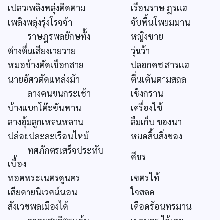
เปลวเพลิงพลุ่งติดตาม
เรือนราษ ฎรแฮ
เพลิงพลุ่งรุ่งโรจจ้า
จับพื้นโพยมมาน
ราษฎรพลยักษทั้ง
หญิงชาย
ต่างตื่นเสียงเวยวาย
วุ่นว้า
หมอช้างตัดเชือกสาย
ปลอกคช สารแฮ
นายอัศวตัดแหล่งม้า
ตื่นเต้นตามสถล
ลางคนขนกระเช้า
เชิงกราน
บ้างแบกโต๊ะฃันพาน
เครื่องใช้
ลางอุ้มลูกเหลนหลาน
ลืมเก็บ ของนา
ปล่อยปละละเรือนไหม้
หมดสิ้นสิ่งของ
ทศภักตรเสร็จประทับ
ศีขร
เบื้อง
ทอดพระเนตรดูนคร
เฃตรไท้
เสียดายนิเวศน์นอน
ใจสลด
สังเวชพลเมืองได้
เดือดร้อนทรมาน