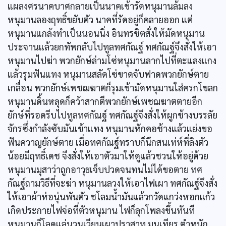
แผลงศรนาคบาศกลายเป็นนาคเข้ารัดหนุมานล้มลง
หนุมานลองฤทธิ์ขยับตัว นาคที่รัดอยู่ก็คลายออก แต่
หนุมานแกล้งทำเป็นนอนนิ่ง อินทรชิตสั่งให้มัดหนุมาน
ประจานแล้วยกทัพกลับไปทูลทศกัณฐ์ ทศกัณฐ์จึงสั่งให้เอา
หนุมานไปฆ่า พวกยักษ์ล่ามโซ่หนุมานลากไปที่ตะแลงแกง
แล้วรุมฟันแทง หนุมานสลัดโซ่ขาดจับฟาดพวกยักษ์ตาย
เกลื่อน พวกยักษ์เพชฌฆาตก็รุมเข้ามัดหนุมานใส่ครกโขลก
หนุมานดิ้นหลุดก็คว้าสากตีพวกยักษ์เพชฌฆาตตายอีก
ยักษ์ที่รอดรีบไปทูลทศกัณฐ์ ทศกัณฐ์จึงสั่งให้ผูกช้างบรรลัย
จักรซึ่งกำลังซับมันเข้าแทง หนุมานหักคอช้างแล้วแย่งขอ
ฟันควาญยักษ์ตาย เมื่อทศกัณฐ์ทราบก็นึกสนเท่ห์ที่ลิงตัว
น้อยมีฤทธิ์เดช จึงสั่งให้เอาตัวมาให้ดูแล้วชวนให้อยู่ด้วย
หนุมานมุสาว่าถูกอาวุธเจ็บปวดจนทนไม่ได้ขอตาย ทศ
กัณฐ์ถามวิธีที่จะฆ่า หนุมานลวงให้เอาไฟเผา ทศกัณฐ์จึงสั่ง
ให้เอาผ้าห่อนุ่นพันตัว ชโลมน้ำมันแล้วกวัดแกว่งหอกแก้ว
เกิดประกายไฟจ่อที่ตัวหนุมาน ไฟก็ลุกโพลงขึ้นทันที
หนุมานก็โลดแล่นวนเวียนเผาปราสาท มนเทียร ตำหนัก