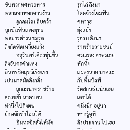
ขับพวกทศทวยหาร
รุกไล่ ลิงนา
พลกลอกหอกดาบง้าว
โดดจ้วงโจมฟัน
ลูกลมโถมถีบคว้า
คทาวุธ
บุกบั่นฟันแทงยุทธ
ยุ่งแย้ง
พลมารต่างหาญรุด
รุกรบ ลิงนา
ลิงกัดฟัดเหวี่ยงแว้ง
ราพร้ายวายชนม์
อสุรินทร์เคืองขุ่นขึ้น
ศรแผลง สาตรเฮย
ลิงจับศรคำแหง
หักทิ้ง
อินทรชิตฤทธิเริงแรง
แผลงนาค บาศแฮ
เปนนาคมัดลิงกลิ้ง
กับพื้นปัถพี
ลูกลมนาคราชร้าย
รัดสกนธ์ แน่นเฮย
ลองขยับนาคบทน
เดชได้
ทำนิ่งไป่ติงตน
คนึงนึก อยู่นา
ยักษจักทำไฉนให้
หากรู้ดูที
อินทรชิตสั่งให้มัด
ลิงประจาน ไปเฮย