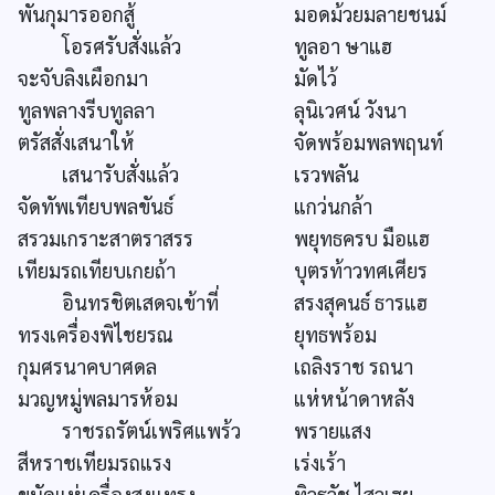
พันกุมารออกสู้
มอดม้วยมลายชนม์
โอรศรับสั่งแล้ว
ทูลอา ษาแฮ
จะจับลิงเผือกมา
มัดไว้
ทูลพลางรีบทูลลา
ลุนิเวศน์ วังนา
ตรัสสั่งเสนาให้
จัดพร้อมพลพฤนท์
เสนารับสั่งแล้ว
เรวพลัน
จัดทัพเทียบพลขันธ์
แกว่นกล้า
สรวมเกราะสาตราสรร
พยุทธครบ มือแฮ
เทียมรถเทียบเกยถ้า
บุตรท้าวทศเศียร
อินทรชิตเสดจเข้าที่
สรงสุคนธ์ ธารแฮ
ทรงเครื่องพิไชยรณ
ยุทธพร้อม
กุมศรนาคบาศดล
เถลิงราช รถนา
มวญหมู่พลมารห้อม
แห่หน้าดาหลัง
ราชรถรัตน์เพริศแพร้ว
พรายแสง
สีหราชเทียมรถแรง
เร่งเร้า
ขนัดแห่เครื่องสูงแทรง
ทิวธวัช ไสวเฮย