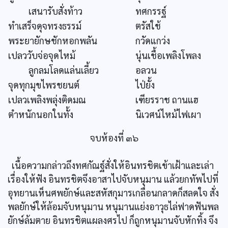
เสนารับสั่งท้าว
ทศกรรฐ์
ทำเสร็จดุจทรงธรรม์
ตรัสใช้
พระยายักษชักหอกพลัน
กวัดแกว่ง
เปลววับจ่อจุดไหม้
นุ่นเชื้อเพลิงโพลง
ลูกลมโลดแล่นเลี้ยว
อลวน
จุดทุกมุขไพรชยนต์
ไป่ยั้ง
เปลวเพลิงพลุ่งติดมณ
เฑียรราช ถานแฮ
ตำหนักนอกในทั้ง
นิเวศน์ไหม้ไฟเผา
จบห้องที่ ๓๖
เนื้อความกล่าวถึงทศกัณฐ์สั่งให้อินทรชิตเข้าเฝ้าและเล่า
เรื่องให้ฟัง อินทรชิตจึงอาสาไปจับหนุมาน แล้วยกทัพไปที่
อุทยานเห็นศพยักษ์และสหัสกุมารเกลื่อนกลาดก็สลดใจ สั่ง
พลยักษ์ให้ล้อมจับหนุมาน หนุมานแย่งอาวุธไล่ฟาดฟันพล
ยักษ์ล้มตาย อินทรชิตแผลงศรไป ก็ถูกหนุมานจับหักทิ้ง จึง