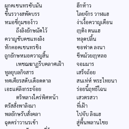
ผูกคเชนทรซับมัน
ฮึกห้าว
ขึ้นรวางสพัดบรร
ไลยจักร วาฬแฮ
หมอขี่กุมของ้าว
ง่าเงื้อควาญเตือน
ถึงลิงยักษมัดไว้
ฤๅติง ตนแฮ
ควาญขับคชแทงลิง
หลุดปลิ้น
หักฅอคเชนทรชิง
ฃอฟาด ลงนา
ถูกยักษหมอควาญสิ้น
ชีพม้วยฤๅหลอ
เพชฌฆาฏรีบคลาศเฝ้า
จอมมาร
ทูลยุบลกิจสาร
เสร็จถ้อย
ทศเศียรสดับเดือดดาล
สนเท่ห์ พระไทยนา
เอะแต่ลิงกระจ้อย
ร่อยนี้ฤทธิไฉน
ตริพลางใคร่พิศหน้า
เสวตรสวา
ตรัสสั่งพาลิงมา
ที่เฝ้า
พลยักษรับสั่งคลา
ไปจับ ลิงแฮ
ฉุดคร่าวานรเข้า
สู่พื้นพลานไชย