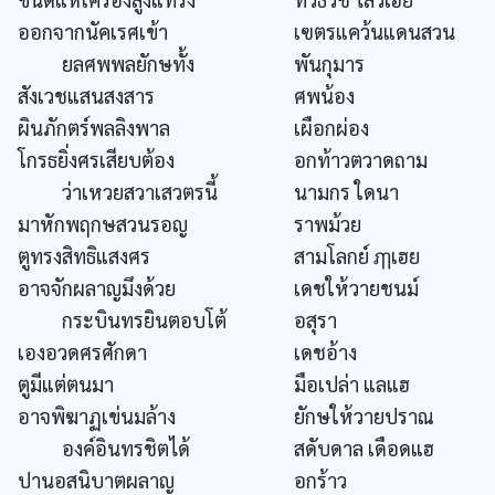
ออกจากนัคเรศเข้า
เฃตรแคว้นแดนสวน
ยลศพพลยักษทั้ง
พันกุมาร
สังเวชแสนสงสาร
ศพน้อง
ผินภักตร์พลลิงพาล
เผือกผ่อง
โกรธยิ่งศรเสียบต้อง
อกท้าวตวาดถาม
ว่าเหวยสวาเสวตรนี้
นามกร ใดนา
มาหักพฤกษสวนรอญ
ราพม้วย
ตูทรงสิทธิแสงศร
สามโลกย์ ฦๅเฮย
อาจจักผลาญมึงด้วย
เดชให้วายชนม์
กระบินทรยินตอบโต้
อสุรา
เองอวดศรศักดา
เดชอ้าง
ตูมีแต่ตนมา
มือเปล่า แลแฮ
อาจพิฆาฏเข่นมล้าง
ยักษให้วายปราณ
องค์อินทรชิตได้
สดับดาล เดือดแฮ
ปานอสนิบาตผลาญ
อกร้าว