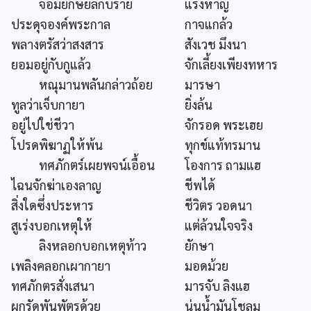
จอมยักษยลกบี่ร้าย
แรงหาญ
ประดุจองค์พระกาล
กาจแกล้ว
พลางตรัสว่าสงสาร
สังเวช มึงนา
ยอมอยู่กับกูแล้ว
จักเลี้ยงเพียงทหาร
หณุมานพลันกล่าวถ้อย
มารษา
ทูลว่าเจ็บกายา
ยิ่งล้น
อยู่ไปใช่ชีวา
จักรอด พระเฮย
โปรดพิฆาฏให้พ้น
ทุกข์แท้ทรมาน
ทศภักตร์เผยพจน์เอื้อน
โองการ ถามแฮ
ไฉนจักฆ่าเองลาญ
ชีพได้
สิ่งใดซึ่งประหาร
ชีวิตร วอดนา
สูเร่งบอกเหตุให้
แต่ล้วนใจจริง
ลิงหลอกบอกเหตุท้าว
ยักษา
เพลิงคลอกเผากายา
มอดม้วย
ทศภักตรสั่งเสนา
มารจับ ลิงแฮ
ผูกรัดพันพัตรด้วย
นุ่นน้ำมันโชลม