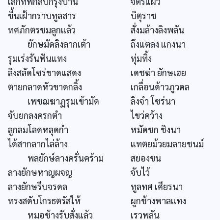
เลิกทัพกลับกรุงบาน
จิตรแผ้ว
ขึ้นเฝ้ากราบทูลสาร
บิตุราช
ทศภักตรชมลูกแล้ว
สั่งมล้างลิงพลัน
ยักษมัดลิงลากเต้า
ถึงแตลง แกงนา
รุมเร่งรันฟันแทง
ทุ่มทิ้ง
ลิงสลัดโซร่ขาดแสดง
เดชฆ่า ยักษเฮย
ตายกลาดหัวขาดกลิ้ง
เกลื่อนด้าวภูวดล
เพชฌฆาฏรุมเข้ามัด
ลิงจำ โซร่นา
จับยกลงครกตำ
ไขว่คว้าง
ลูกลมโลดหลุดกำ
หมัดชก ชิงนา
ได้สากลากไล่ล้าง
แทตยม้วยมลายชนม์
พลยักษ์ลางครั่นคร้าม
สยองขน
ลางยักษหาญผจญ
จับไว้
ลางยักษรีบจรดล
ทูลทศ เศียรนา
ทรงสดับโกรธตรัสให้
ผูกช้างพาลแทง
หมอช้างรับสั่งแล้ว
เรวพลัน