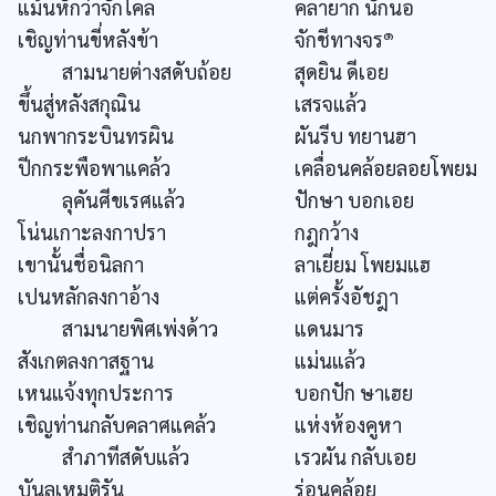
แม้นหักว่าจักไคล
คลายาก นักนอ
๑
เชิญท่านขี่หลังข้า
จักชีทางจร
สามนายต่างสดับถ้อย
สุดยิน ดีเอย
ขึ้นสู่หลังสกุณิน
เสรจแล้ว
นกพากระบินทรผิน
ผันรีบ ทยานฮา
ปีกกระพือพาแคล้ว
เคลื่อนคล้อยลอยโพยม
ลุคันศีขเรศแล้ว
ปักษา บอกเอย
โน่นเกาะลงกาปรา
กฎกว้าง
เขานั้นชื่อนิลกา
ลาเยี่ยม โพยมแฮ
เปนหลักลงกาอ้าง
แต่ครั้งอัชฎา
สามนายพิศเพ่งด้าว
แดนมาร
สังเกตลงกาสฐาน
แม่นแล้ว
เหนแจ้งทุกประการ
บอกปัก ษาเฮย
เชิญท่านกลับคลาศแคล้ว
แห่งห้องคูหา
สำภาทีสดับแล้ว
เรวผัน กลับเอย
บันลุเหมติรัน
ร่อนคล้อย