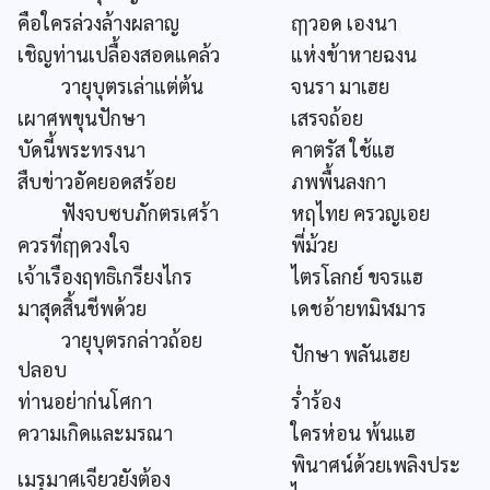
คือใครล่วงล้างผลาญ
ฤๅวอด เองนา
เชิญท่านเปลื้องสอดแคล้ว
แห่งข้าหายฉงน
วายุบุตรเล่าแต่ต้น
จนรา มาเฮย
เผาศพขุนปักษา
เสรจถ้อย
บัดนี้พระทรงนา
คาตรัส ใช้แฮ
สืบข่าวอัคยอดสร้อย
ภพพื้นลงกา
ฟังจบซบภักตรเศร้า
หฤไทย ครวญเอย
ควรที่ฤๅดวงใจ
พี่ม้วย
เจ้าเรืองฤทธิเกรียงไกร
ไตรโลกย์ ขจรแฮ
มาสุดสิ้นชีพด้วย
เดชอ้ายทมิฬมาร
วายุบุตรกล่าวถ้อย
ปักษา พลันเฮย
ปลอบ
ท่านอย่าก่นโศกา
ร่ำร้อง
ความเกิดและมรณา
ใครห่อน พ้นแฮ
พินาศน์ด้วยเพลิงประ
เมรุมาศเจียวยังต้อง