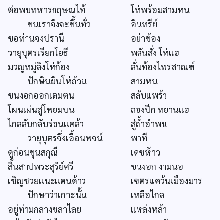
ต่อพบทหารกฤษณไท้
โห่พร้อมสามหน
ขนเราจึ่งจะขึ้นทั่ว
อินทรีย์
ขอท่านจงปรานี
อย่าข้อง
วายุบุตรเรียกโยธี
พลันสั่ง โห่แฮ
มวญหมู่ลิงโห่ก้อง
ลั่นท้องไพรสาณฑ์
ปักษินยินโห่ถ้วน
สามหน
ขนงอกออกเตมตน
สลับแพร้ว
โผนเผ่นสู่โพยมบน
ลองปีก ทยานแฮ
ไกลลับกลับร่อนแคล้ว
สู่ถ้ำอำพน
วายุบุตรจึ่งเอื้อนพจน์
พาที
ดูก่อนขุนสกุณี
เดชห้าว
สิ้นสาปพระสุริย์ศรี
ขนงอก งามนอ
เชิญช่วยแนะแดนด้าว
เฃตรแคว้นเมืองมาร
ปักษาว่าเกาะนั้น
เหลือไกล
อยู่ท่ามกลางชลาไลย
แหล่งหล้า