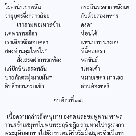
โผลงน่าเขาพลัน
กระบินทรจาก หลังแฮ
วายุบุตรจึ่งกล่าวถ้อย
กับด้วยสองทหาร
เราสามพอเหาะข้าม
คงคา
แต่พวกพลลีลา
ห่อนได้
เราเดียวจักลอบคลา
แหนบาท นางเฮย
๒
สองท่านคุมไพร่ไว
ที่นี้คอยเรา
สั่งเสรจฝากพวกพ้อง
พลขันธ์
แก่ปักษินเสรจพลัน
รเหจเต้า
๓
บายภักตรมุ่งผายผัน
หมายเฃตร มารเฮย
ลิบลิ่วจวนจวบเข้า
ด่านท้องชลธี
จบห้องที่ ๓๑
เนื้อความกล่าวถึงหนุมาน องคต และชมพูพาน พาพล
วานรข้ามสมุทรไปพบพระฤษีชฎิล ถามทางไปกรุงลงกา
พระฤษีบอกทางไปยังเขาเหมติรันริมฝั่งสมุทรซึ่งเป็นท่า