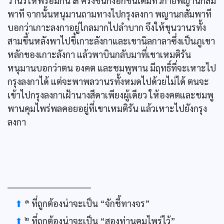
วานรโห่พร้อมกัน ๓ ครั้งขนก็งอกขึ้นเต็มทั่วกายพญานกสัม
พาที จากนั้นหนุมานถามทางไปกรุงลงกา พญานกสัมพาที
บอกว่าเกาะลงกาอยู่ไกลมากไปลำบาก จึงให้ขุนวานรทั้ง
สามขึ้นหลังพาไปชี้เกาะลังกาและเขานิลกาลาซึ่งเป็นภูเขา
หลักของเกาะลังกา แล้วพาบินกลับมาที่เขาเหมติรัน
หนุมานบอกว่าตน องคต และชมพูพาน มีฤทธิ์ที่จะเหาะไป
กรุงลงกาได้ แต่จะพาพลวานรทั้งหมดไปด้วยไม่ได้ ตนจะ
เข้าไปกรุงลงกาเฝ้านางสีดาเพียงผู้เดียว ให้องคตและชมพู
พานคุมไพร่พลคอยอยู่ที่เขาเหมติรัน แล้วเหาะไปยังกรุง
ลงกา
๑
⬆
ที่ถูกต้องน่าจะเป็น “จักชี้ทางจร”
๒
⬆
ที่ถูกต้องน่าจะเป็น “สองท่านคุมไพร่ไว้”