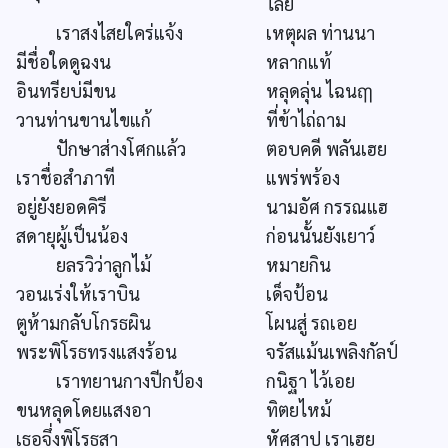
ไลย
เราสงไสยใคร่แจ้ง
เหตุผล ท่านนา
มีชื่อใดดูฉงน
หลากแท้
อินทรียบ่มีขน
หลุดลุ่น ไฉนฤๅ
วานท่านขานไขแก้
ที่ข้าไถ่ถาม
ปักษาส่างโศกแล้ว
ตอบคดี พลันเฮย
เราชื่อสำภาที
แพร่พร้อง
อยู่ยังยอดคิรี
นามอัศ กรรณแฮ
สดายุผู้เป็นน้อง
ก่อนนั้นยังเยาว์
ยลรวิว่าลูกไม้
หมายกิน
วอนเร่งให้เราบิน
เด็จป้อน
ตูห้ามกลับโกรธผิน
โผนสู่ รถเอย
พระพิโรธทรงแสงร้อน
จรัสแม้นเพลิงกัลป์
เราทยานกางปีกป้อง
กนิฐา ไว้เอย
ขนหลุดโดยแสงอา
ทิตยไหม้
เธอจึ่งพิโรธสา
หัศสาป เราเฮย