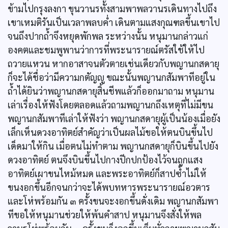
ข้ามไปกรุงลงกา ขุนวานรทั้งสามพาพลวานรเดินทางไปถึง
เขาเหมติรันเป็นเวลาพลบค่ำ เดินตามแสงกุณฑลขึ้นเขาไป
จนถึงปากถ้ำจึงหยุดพักพล ระหว่างนั้น หนุมานกล่าวแก่
องคตและชมพูพานว่าการที่พระนารายณ์ตรัสใช้ให้ไป
ถวายแหวน หากอาสาจนตัวตายเช่นเดียวกับพญานกสดายุ
ก็จะได้ชื่อว่ามีความกตัญญู ขณะนั้นพญานกสัมพาทีอยู่ใน
ถ้ำได้ยินว่าพญานกสดายุสิ้นชีพแล้วก็ออกมาถาม หนุมาน
เล่าเรื่องให้ฟังโดยตลอดแล้วถามพญานกถึงเหตุที่ไม่มีขน
พญานกสัมพาทีเล่าให้ฟังว่า พญานกสดายุผู้เป็นน้องเมื่อยัง
เล็กเห็นดวงอาทิตย์สำคัญว่าเป็นผลไม้ขอให้ตนบินขึ้นไป
เด็ดมาให้กิน เมื่อตนไม่ทำตาม พญานกสดายุก็บินขึ้นไปยัง
ดวงอาทิตย์ ตนจึงบินขึ้นไปกางปีกปกป้องไว้จนถูกแสง
อาทิตย์เผาขนไหม้หมด และพระอาทิตย์ก็สาปซ้ำไม่ให้
ขนงอกขึ้นอีกจนกว่าจะได้พบทหารพระนารายณ์อวตาร
และโห่พร้อมกัน ๓ ครั้งขนจะงอกขึ้นดั่งเดิม พญานกสัมพา
ทีขอให้หนุมานช่วยให้พ้นคำสาป หนุมานจึงสั่งให้พล