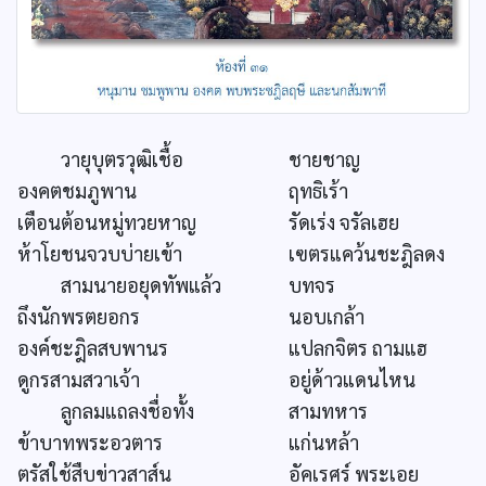
วายุบุตรวุฒิเชื้อ
ชายชาญ
องคตชมภูพาน
ฤทธิเร้า
เตือนต้อนหมู่ทวยหาญ
รัดเร่ง จรัลเฮย
ห้าโยชนจวบบ่ายเข้า
เฃตรแคว้นชะฎิลดง
สามนายอยุดทัพแล้ว
บทจร
ถึงนักพรตยอกร
นอบเกล้า
องค์ชะฎิลสบพานร
แปลกจิตร ถามแฮ
ดูกรสามสวาเจ้า
อยู่ด้าวแดนไหน
ลูกลมแถลงชื่อทั้ง
สามทหาร
ข้าบาทพระอวตาร
แก่นหล้า
ตรัสใช้สืบข่าวสาส์น
อัคเรศร์ พระเอย