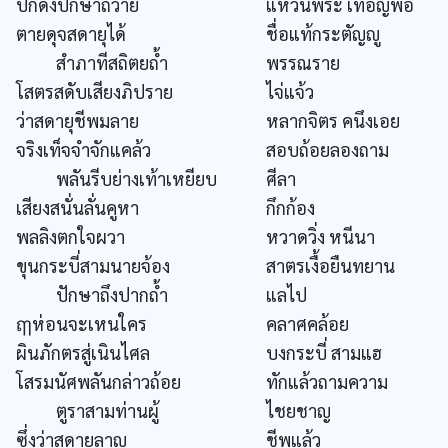
ปีกดังปักษาถวาย
แหวนพระ เทอญพ่อ
ตายดุจสดายุได้
ชื่อแท้กระตัญญู
สำภาทีสถิตยถ้ำ
พรรณราย
โสตรสดับเสียงภิปราย
ไจ่แจ้ว
ว่าสดายุชีพมลาย
หลากจิตร คนึงเอย
จริงเท็จจำจักแคล้ว
สอบถ้อยลองถาม
พลันรีบย่างเท้าเหยียบ
ศีลา
เสียงสนั่นลั่นคูหา
กึกก้อง
พลลิงตกใจผวา
หวาดวิ่ง หนีนา
ขุนกระบี่สามนายจ้อง
สาตรเงื้อยืนทยาน
ปักษาถึงปากถ้ำ
แลไป
ฤๅห่อนจะเหนใคร
คลาศคล้อย
ผินภักตรสู่เนินไศล
บงกระบี่ สามแฮ
โสรมนัศพลันกล่าวถ้อย
ทักแล้วถามความ
ตูราสามท่านผู้
ไชยชาญ
ซึ่งว่าสดายุลาญ
ชีพแล้ว