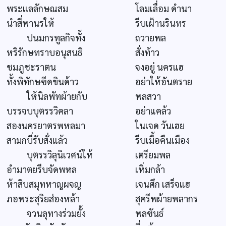
พระแลลักษณสม
โลมเลื่อม ดำนา
นำสี่พานรให้
รีบเฝ้านรินทร
ปนมกรทูลกิจทั้ง
ถวายพล
หริรักษทราบอนุสนธิ
สั่งท้าว
ชมภูชะราตน
จงอยู่ นครแฮ
ทั้งพิทักษฃีดขินด้าว
อย่าให้อันตราย
ให้นิลพัทผ้ายกับ
พลสวา
บรรจบบุตรรวิคลา
อย่าแคล้ว
สองนครยาตรพหลมา
ในเจด วันเฮย
สามกบี่รับสั่งแล้ว
รีบเมื้อคืนเมือง
บุตรรวิลุนิเวศน์ให้
เตรียมพล
อำมาตยรีบจัดพหล
เหิ่มกล้า
ห้าสิบสมุทหาญผจญ
เจนศึก เสร็จแฮ
ภอพระสุริยส่องหล้า
สุครีพผ้ายพลากร
จวนลุทางร่วมยั้ง
พลฃันธ์