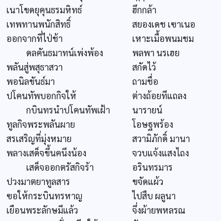
เนาโขดยุคุนธรมหิทธ์
ฮึกกล้า
เทพทานพนักสิทธิ์
สยองเดช เฃาเนอ
ออกจากที่ไป่ช้า
เหาะเมื้อพนมชม
ดลคันธมาทน์เพ่งพ้อง
พลพา นรเฮย
พลันสู่พสุธาสวา
สกัดไว้
พอนิลขันธ์มา
ถามชื่อ
ปโคนทัพบอกกิจให้
ต่างถ้อยทีแถลง
กบินทรนำปโคนทัพเฝ้า
นารายน์
ทูลกิจพระพลันผาย
โอษฐพร้อง
สรเสริญที่มุ่งหมาย
สวามิภักดิ์ มานา
พลางเสด็จขึ้นคนึงน้อง
จวบแจ้งแสงไถง
เสด็จออกตรัสกิจร้า
อรินทรมาร
ปวงมาตยาทูลสาร
ขจัดแผ้ว
ฃอให้กระบินทรหาญ
ไปสืบ ผลูนา
เยือนพระลักษมีแล้ว
จึ่งผ้ายพหลรณ