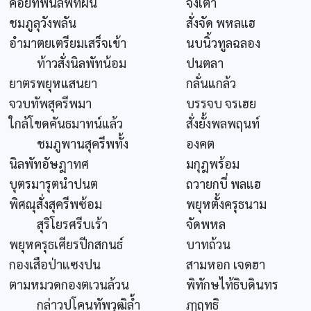
คอยทัพนิลพัทผัน
จึ่งเต้า
ชมภูลุวังพลัน
สั่งจัด พหลแฮ
อำมาตยเตรียมเสร็จเข้า
นบนิ้วทูลฉลอง
ท้าวสั่งนิลพัทน้อม
ปนตลา
ยาตรพยุหแสนยา
กลั่นแกล้ว
จวบทัพสุครีพมา
บรรจบ จรเฮย
ใกล้โขดคันธมาทน์แล้ว
สั่งยั้งพลพฤนท์
ชมภูพานสุครีพทั้ง
องคต
นิลพัทอัษฎาทศ
มกุฎพร้อม
บุตรมารุตนำปนต
ถวายกบี่ พลแฮ
พิศณุสั่งสุครีพซ้อม
พยุหตั้งครุธนาม
สุริโยรศรีบเร้า
จัดพหล
พยุหครุธเศียรปีกสกนธ์
บาทถ้วน
กองเสือป่าแซงปน
สามหอก เจดฮา
ตามหมวดกองตเวนล้วน
พิทักษไท้ธิบดินทร
กล่าวปโคนทัพวุฒิล้ำ
ฦๅฤทธิ