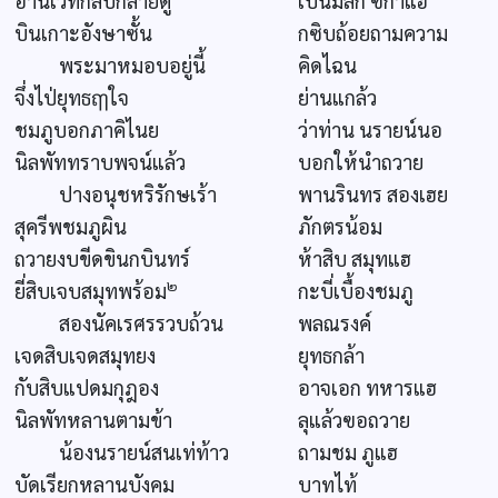
อ่านเวทกลับกลายตู
เปนมลัก ฃิกาแฮ
บินเกาะอังษาซั้น
กซิบถ้อยถามความ
พระมาหมอบอยู่นี้
คิดไฉน
จึ่งไป่ยุทธฤๅใจ
ย่านแกล้ว
ชมภูบอกภาคิไนย
ว่าท่าน นรายน์นอ
นิลพัททราบพจน์แล้ว
บอกให้นำถวาย
ปางอนุชหริรักษเร้า
พานรินทร สองเฮย
สุครีพชมภูผิน
ภักตรน้อม
ถวายงบขีดขินกบินทร์
ห้าสิบ สมุทแฮ
๒
ยี่สิบเจบสมุทพร้อม
กะบี่เบื้องชมภู
สองนัคเรศรรวบถ้วน
พลณรงค์
เจดสิบเจดสมุทยง
ยุทธกล้า
กับสิบแปดมกุฎอง
อาจเอก ทหารแฮ
นิลพัทหลานตามข้า
ลุแล้วฃอถวาย
น้องนรายน์สนเท่ท้าว
ถามชม ภูแฮ
บัดเรียกหลานบังคม
บาทไท้