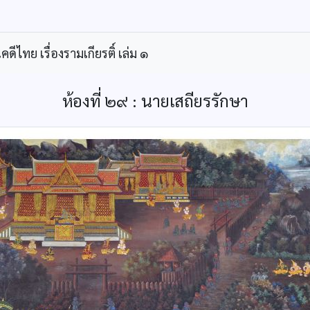
ีไทย เรื่องรามเกียรติ์ เล่ม ๑
ห้องที่ ๒๙ : นายเสถียรรักษา