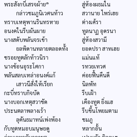
๑
พระสังกบี่เสรจผ้าย
สู่ห้องผธมใน
กล่าวชมภูนิเวศนท้าว
สวานาย ไพร่เฮย
ทราบเหตุพานรินทรหาย
ต่างเศ้รา
อนงคในรีบผันผาย
ทูลนาฏ อุดรนา
นางสดับพลันจรเข้า
สู่ห้องสวามี
ยลพิดานทลายตลอดทั้ง
ยอดปรา สาทเฮย
ชรอยทูตลักท้าวนิรา
แม่นแท้
นางข้อนอุระโศกา
รทวยเทวศ
พลันสลบเหล่าอนงค์แก้
ค่อยฟื้นคืนดี
เสาวนีสั่งให้เรียก
นิลพัท
กะบี่ทราบกิจบัด
รีบเฝ้า
นางบอกเหตุสวาขัด
เคืองทูต ยิ่งแฮ
ประนตลาพลางเร้า
รีบขึ้นโพยมตาม
ลุคันธมาทน์เพ่งพ้อง
ชมภู
กับทูตหมอบมนุษยดู
หลากอั้น