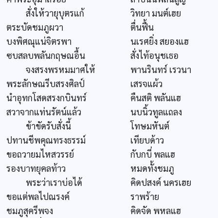
สั่งให้วายุบุตรแก้
วิทยา มนต์เฮย
ตระบัดชมภูผวา
ตื่นฟื้น
บงพิศณุแน่จิตรพา
นเรศยิ่ง สยองแฮ
ซบสลบพลันกฤษณอื้น
สั่งไท้อนุชเธอ
จงสรงพรหมมาศให้
พานรินทร์ เรวนา
พระลักษณรีบสรงศิลป์
เสรจแผ้ว
นำอุทกโสดสรงกบินทร์
คืนสติ พลันแฮ
สวาจากแท่นรัตน์แล้ว
นบนิ้วทูลแถลง
ข้าขัดรับสั่งนี้
โทษมหันต์
ปทานชีพคุณทรงธรรม์
เทียบด้าว
ขอถวายมไหสวรรย์
กับกบี่ พลแฮ
รองบาทยุคลท้าว
หมดทั้งชมภู
พระว่าเราบ่อได้
คิดปสงค์ นครเฮย
ขอแต่พลไปณรงค์
ราพร้าย
ชมภูสุครีพจง
คิดจัด พหลแฮ