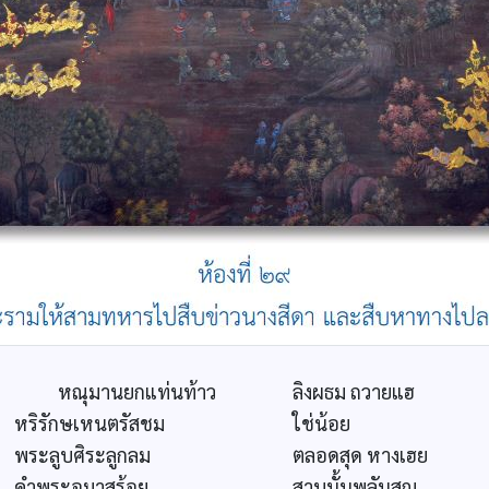
หณุมานยกแท่นท้าว
ลิงผธม ถวายแฮ
หริรักษเหนตรัสชม
ใช่น้อย
พระลูบศิระลูกลม
ตลอดสุด หางเฮย
คำพระอุมาสร้อย
สาบนั้นพลันสูญ