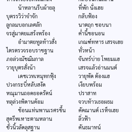
น้าหลานรีบผ้ายลุ
ที่พัก นั่งเฮย
บุตรรวิว่าจำจัก
กลับฟ้อง
ลูกลมบอกเลศลัก
นาตฤก ชอบนา
จรสู่มาตยแสร้งพร้อง
ค่ำนี้ขอนอน
อำมาตยทูลท้าวสั่ง
เกณฑ์ทหาร เสรจเฮย
ไตรตรวจรอบราชฐาน
ทั่วหน้า
ภอล่วงมัชฌิมกาล
จันทร์บ่าย โพยมแฮ
วายุบุตรสั่งน้า
เสรจแล้วอ่านมนต์
เดชเวทเหมุทกฟุ้ง
วายุพัด ต้องแฮ
ปวงกระบี่หลับสงัด
เงียบพร้อม
หณุมานถอดยอดรัตน์
ปราสาท
ทลุล่วงพิดานค้อม
จวบท้าวเธอผธม
ช้อนแท่นพานเรศรขึ้น
คัคณานต์ เรห็จเฮย
สุครีพเหาะตามหลาน
ลิ่วฟ้า
ชั่วนิ้วลัดลุสฐาน
คันธมาทน์