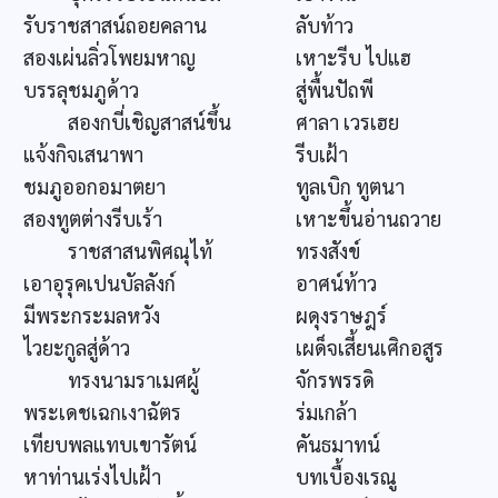
รับราชสาสน์ถอยคลาน
ลับท้าว
สองเผ่นลิ่วโพยมหาญ
เหาะรีบ ไปแฮ
บรรลุชมภูด้าว
สู่พื้นปัถพี
สองกบี่เชิญสาสน์ขึ้น
ศาลา เวรเฮย
แจ้งกิจเสนาพา
รีบเฝ้า
ชมภูออกอมาตยา
ทูลเบิก ทูตนา
สองทูตต่างรีบเร้า
เหาะขึ้นอ่านถวาย
ราชสาสนพิศณุไท้
ทรงสังข์
เอาอุรุคเปนบัลลังก์
อาศน์ท้าว
มีพระกระมลหวัง
ผดุงราษฎร์
ไวยะกูลสู่ด้าว
เผด็จเสี้ยนเศิกอสูร
ทรงนามราเมศผู้
จักรพรรดิ
พระเดชเฉกเงาฉัตร
ร่มเกล้า
เทียบพลแทบเขารัตน์
คันธมาทน์
หาท่านเร่งไปเฝ้า
บทเบื้องเรณู