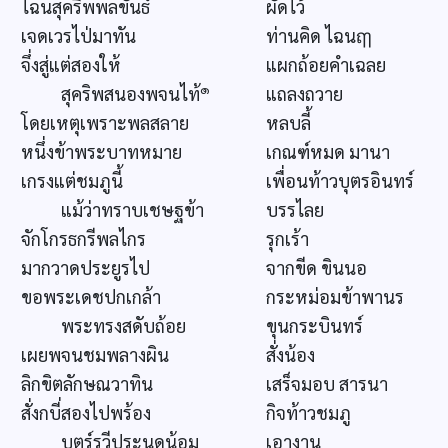
ไฉนสุครีพพลขันธ์
ผัดไว้
เจดเวรไป่มาทัน
ท่านคิด ไฉนฤๅ
จึ่งสู่แต่สองให้
แผกถ้อยคำเฉลย
๑
สุคริพสนองพจนไท้
แถลงถวาย
โดยเหตุเพราะพลสลาย
หลบลี้
หนึ่งข้าพระบาทหมาย
เกณฑ์หมด มานา
เกรงแต่ชมภูนี้
เพื่อนท้าวบุตรอินทร์
แม้ว่าทราบเชษฐข้า
บรรไลย
จักโกรธกรีพลไกร
รุกเร้า
มากวาดประยูรไป
จากขีด ขินนอ
ขอพระเดชปกเกล้า
กระหม่อมข้าพานร
พระทรงสดับถ้อย
ขุนกระบินทร์
เผยพจนชมพลางผิน
สั่งน้อง
ลิกขิตลักษณวาทิน
เสร็จมอบ สารนา
สั่งกบี่สองไปพร้อง
กิจท้าวชมภู
บุตร์รวีประนดน้อม
เอางาน