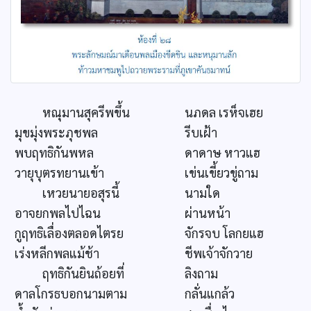
หณุมานสุครีพขึ้น
นภดล เรห็จเฮย
มุขมุ่งพระภุชพล
รีบเฝ้า
พบฤทธิกันพหล
ดาดาษ หาวแฮ
วายุบุตรทยานเข้า
เข่นเขี้ยวขู่ถาม
เหวยนายอสุรนี้
นามใด
อาจยกพลไปไฉน
ผ่านหน้า
กูฤทธิเลื่องตลอดไตรย
จักรจบ โลกยแฮ
เร่งหลีกพลแม้ช้า
ชีพเจ้าจักวาย
ฤทธิกันยินถ้อยที่
ลิงถาม
ดาลโกรธบอกนามตาม
กลั่นแกล้ว