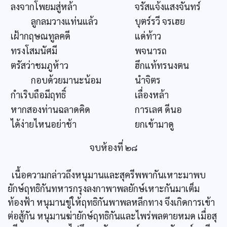
ลงจากโพยมสู่หล้า
จรัสแจ้งแสงจันทร์
ลูกลมวางแท่นแล้ว
บุตร์รวี จรเฮย
เฝ้ากฤษณทูลคดี
แด่ท้าว
ทรงโสมนัศมี
พจนารถ
ตรัสว่าชมภูห้าว
ฮึกแท้ทรนงตน
กอบด้วยมานะน้อม
นำจิตร
กำเริบถือมีฤทธิ์
เลื่องหล้า
หากสองท่านฉลาดคิด
การเลศ ดีนอ
ได้ง่ายไหนอย่าช้า
ยกเข้ามาดู
จบห้องที่ ๒๘
เนื้อความกล่าวถึงหนุมานและสุครีพพากันเหาะมาพบ
ยักษ์ฤทธิกันทหารกรุงลงกาพาพลยักษ์เหาะกันมาเต็ม
ท้องฟ้า หนุมานขู่ให้ฤทธิกันพาพลหลีกทาง จึงเกิดการเข้า
ต่อสู้กัน หนุมานฆ่ายักษ์ฤทธิกันและไพร่พลตายหมด เมื่อสุ