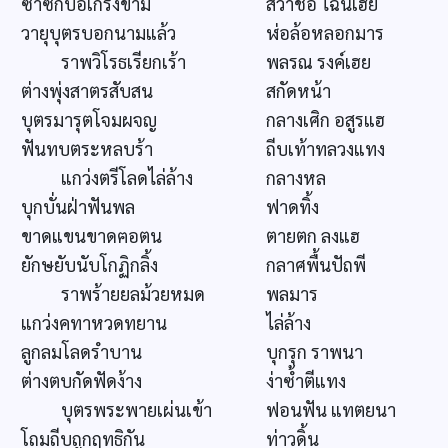
ซ้ำซักบ่อเกรงขาม
สวาชื่อ ไฉนเฮย
วายุบุตรบอกนามแล้ว
ฬ่อล้อหลอกมาร
ราพวิโรธเรียกเร้า
พลรณ รงค์เฮย
ต่างพุ่งสาตรสับสน
สกัดหน้า
บุตรมารุตโจมผจญ
กลางเศิก อสูรแฮ
ฟันทบตระหลบร้า
ถีบเท้าทลวงแทง
แกว่งตรีโลดไล่ล้าง
กลางหล
บุกบั่นฝ่าฟันพล
ฟาดทิ้ง
ขาดแขนขาดฅอตน
ตายตก ลงแฮ
ยักษยับนับโกฏิกลิ้ง
กลาศพื้นปัถพี
ราพร้ายยลม้วยหมด
พลมาร
แกว่งคทาหวดทยาน
ไล่ล้าง
ลูกลมโลดรำบาน
บุกรุก ราพนา
ต่างตบกัดฟัดง้าง
ง่าซ้ำตีแทง
บุตรพระพายเผ่นเข้า
ฟอนฟัน แทตยนา
โถมถีบถูกฤทธิกัน
ท่าวดิ้น