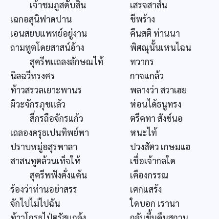
เจ้าชมภูสดับสิ้น
เสรจสาส์น
เฉกอสุนิฟาดปาน
ชีพร้าง
เอนสยบแพทย์อยู่งาน
คืนสติ ท่านนา
ถามทูตโดยสาสน์อ้าง
พิศณุนั้นเหนไฉน
สุครีพแถลงลักษณไท้
ทวากร
นิลฉวีทรงศร
กาจแกล้ว
ท้าวสรวลเยาะพานร
พลางว่า สวาเฮย
ผิวะจักรภุชแล้ว
ห่อนได้ธนูทรง
สี่กรถือจักรแก้ว
ตรีคทา สังข์นอ
เถลองครุธเปนทิพย์พา
หนะไท้
ปราบหมู่อสุรพาลา
ปวงสัตว เกษมแฮ
สาสนทูตล้วนเท็จให้
เชื่อเจ้ากลใด
สุครีพฟังคั่งแค้น
เคืองกรรณ
ร้องว่าท่านอย่าสรร
เศกแสร้ง
จักไปไม่ไปฉัน
ใดบอก เรานา
ท้าวโกรธไป่ตรัสแกล้ง
กลับขึ้นคืนสถาน