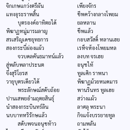
จิกเกษแกว่งตรีผัน
เพียงจักร
แทงอุระราพสิ้น
ชีพคว้างกลางโพยม
บุตรองค์อาทิตยได้
ยลหลาน
พิฆาฏหมู่มารมลาญ
ชีพแล้ว
สรเสริญเดชยุทธการ
กอบสวัสดิ์ หลานเฮย
สองกระบี่ผ่องแผ้ว
เรห็จห้องโพยมหล
จวบดลคันธมาทน์แล้ว
ลงบท จรเฮย
สู่พลับพลาประนต
อนุชไท้
จึ่งสุริโยรส
ทูลเศิก ราพนา
วายุบุตรเดียวได้
พิฆาฏม้วยหมดมาร
พระลักษณ์สดับถ้อย
พานรินทร ทูลเฮย
ปานเสพยอำมฤตยสินธุ์
สว่างแผ้ว
นำสองกระบินทร์ลิน
ลาศลุ พระนา
นบบาทหริรักษแล้ว
กิจแจ้งบรรยายทูล
สดับพจนอนุชท้าว
ถามพลัน