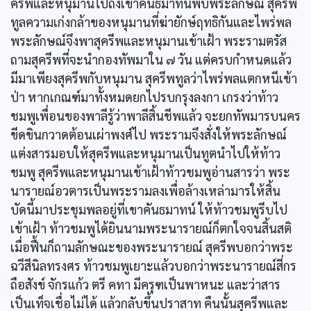
ครีพและหนุมานไปถึงเขาคันธมาทน์พบพระลักษณ์ สุครีพ
ทูลความเก่งกล้าของหนุมานที่ฆ่ายักษ์ฤทธิกันและไพร่พล
พระลักษณ์จึงพาสุครีพและหนุมานเข้าเฝ้า พระรามตรัส
ถามสุครีพที่จะนำกองทัพมาใน ๗ วัน แต่ครบกำหนดแล้ว
มีมาเพียงสุครีพกับหนุมาน สุครีพทูลว่าไพร่พลแตกหนีเข้า
ป่า หากเกณฑ์มาทั้งหมดยกไปรบกรุงลงกา เกรงว่าท้าว
ชมพูเพื่อนของพาลีรู้ว่าพาลีสิ้นชีพแล้ว จะยกทัพมารบนคร
ขีดขินกวาดต้อนเผ่าพงศ์ไป พระรามจึงสั่งให้พระลักษณ์
แต่งสารมอบให้สุครีพและหนุมานเป็นทูตนำไปให้ท้าว
ชมพู สุครีพและหนุมานเข้าเฝ้าท้าวชมพูอ่านสารว่า พระ
นารายณ์อวตารเป็นพระรามลงเพื่อล้างเหล่ามารให้สิ้น
บัดนี้มาประชุมพลอยู่ที่เขาคันธมาทน์ ให้ท้าวชมพูรีบไป
เข้าเฝ้า ท้าวชมพูได้ยินนามพระนารายณ์ก็ตกใจจนสิ้นสติ
เมื่อฟื้นก็ถามลักษณะของพระนารายณ์ สุครีพบอกว่าพระ
ฉวีสีนิลทรงศร ท้าวชมพูเยาะแล้วบอกว่าพระนารายณ์สี่กร
ถือสังข์ จักรแก้ว ตรี คทา มีครุฑเป็นพาหนะ และว่าสาร
เป็นเท็จเชื่อไม่ได้ แล้วกลับขึ้นปราสาท คืนนั้นสุครีพและ