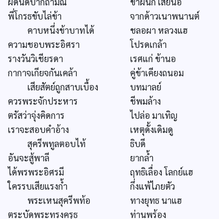
ผิดนัดปากถ้ำมณี
ข้าผนึก เสียนอ
พี่โกรธขับไล่ข้า
จากด้าวเนาพนานต์
คาบหนึ่งข้าบาทได้
ชลอผา หลวงแฮ
ความชอบพระอิศรา
โปรดเกล้า
รางวันวิเชียรดา
เรศแก่ ข้านอ
กากาจเกียจกันเคล้า
คู่ข้าเคียงถนอม
เสียสัตย์ถูกสาบเบื้อง
บทมาลย์
ควรพระจักประหาร
ชีพมล้าง
ตรัสว่าจุ่งคิดการ
ไปล่อ มาเทิญ
เราจะสอบคำอ้าง
เหตุดั้งเดิมดู
สุครีพทูลตอบไท้
ธิบดี
อันจะสู้พาลี
ยากล้ำ
ได้พรพระอิศรมี
ฤทธิเลื่อง โลกย์แฮ
ใครรบเสียแรงก้ำ
กึ่งแพ้ไภยตัว
พระเหนสุครีพท้อ
ทางยุทธ นาแฮ
ตระบัดพระทรงครุธ
ท่านพร้อง