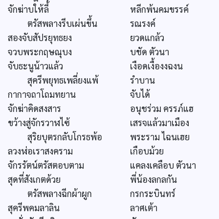
จักฆ่าบให้ลี้
หลีกพ้นคมขรรค์
ตรัสพลางรีบเผ่นขึ้น
รณรงค์
สองจับสัปรยุทธยง
ยวดแกล้ว
จวบพระกฤษณุบง
บชัด ตัวนา
จับธะนูน้าวแล้ว
เงือดเงื้องงฉงน
สุครีพยุทธเพลี่ยงแพ้
รำบาน
กากาจถาโถมทยาน
จับได้
จักฆ่าคิดสงสาร
อนุชร่วม ครรภ์แฮ
ขว้างสู่จักรวาฬไซ้
เสรจแล้วมาเมือง
สุริยบุตรกลับโกรธพ้อ
พระราม ไฉนเฮย
ลวงฬ่อเราสงคราม
เกือบม้วย
จักรรัตน์ตรัสตอบตาม
แคลงเคลือบ ตัวนา
สุดที่สังเกตด้วย
พี่น้องลกลกัน
ตรัสพลางฉีกผ้าผูก
กรกระบินทร์
สุครีพคมลาลิน
ลาศเต้า