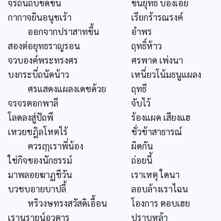
จรถั่นถับขีดขิน
ขันยุทธ บองเอย
กากาจยินอนุชเร้า
เรียกร้ารณรงค์
ออกจากปราสาทขึ้น
อำพร
สองต่อยุทธราญรอน
ฤทธิ์ห้าว
จวบองค์พระทรงศร
ศรพาด เพ่งนา
บงกระบี่ถนัดน้าว
เหนี่ยวโน้มธนูแผลง
ศรแสดงแผลงเดชด้วย
ฤทธี
จรจรตอกพาลี
จับไว้
โลดลงสู่ปัถพี
ร้องแผด เสียงแฮ
เหวยชฎิลโหตไร้
ชั่วช้าสาธารณ์
ควรฤๅเราพี่น้อง
ผิดกัน
ใช่กิจของนักธรรม์
ถ่อยนี้
มาพลอยฆาฏชีวัน
เราเหตุ ใดนา
บวชบอายบาปลี้
ลอบล้างเราไฉน
หริวงษทรงสวัสดิเอื้อน
โองการ ตอบเฮย
เรานรายน์อวตาร
ปราบหล้า