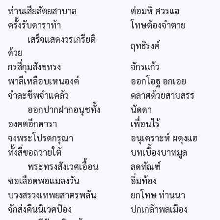
ท่านเสียสัตยสาบาล
ต่อมหิ ศวรแฮ
ครั้งรับดาราท้า
โทษต้องจำตาย
เสร็จแสดงวรเกรียติ
ฤทธิรงค์
ด้วย
กรสี่กุมสังขทรง
จักรแก้ว
พาลีเหลือบเหนองค์
ออกโอฐ อกเอย
จำละชีพจำแคล้ว
คลาศด้วยสาบสรร
ออกปากฝากอนุชทั้ง
นัดดา
องคตอีกดารา
เพื่อนไร้
จงพระโปรดกรุณา
อนุเคราะห์ ผดุงแฮ
ทั้งสี่ขอถวายใต้
บทเบื้องบาทมูล
พระทรงสังเวศเอื้อน
ลดทัณฑ์
ฃอเลือดพอแมลงวัน
อิ่มท้อง
บวงสรวงเทพยสาตรพลัน
ยกโทษ ท่านนา
จักส่งคืนนิเวศป้อง
ปกเกล้าพลเมือง