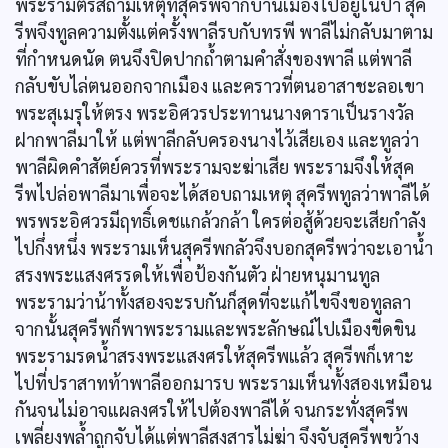
พระรามตรัสถามเหตุที่สุครีพจากบ้านเมืองไปอยู่ในป่า สุค
รีพจึงทูลความตั้งแต่ครั้งพาลีรบกับทรพี พาลีไม่กลับมาตาม
ที่กำหนดนัด ตนจึงปิดปากถ้ำตามคำสั่งของพาลี แต่พาลี
กลับขับไล่ตนออกจากเมือง และคราวที่ตนอาสาชะลอเขา
พระสุเมรุให้ตรง พระอิศวรประทานนางดาราเป็นรางวัล
ฝากพาลีมาให้ แต่พาลีกลับครองนางไว้เสียเอง และทูลว่า
พาลีผิดคำสัตย์ควรที่พระรามจะฆ่าเสีย พระรามจึงให้สุค
รีพไปล่อพาลีมาเพื่อจะได้สอบถามเหตุ สุครีพทูลว่าพาลีได้
พรพระอิศวรมีฤทธิ์เดชแกล้วกล้า ใครต่อสู้ด้วยจะเสียกำลัง
ไปกึ่งหนึ่ง พระรามเห็นสุครีพกลัวจึงบอกสุครีพว่าจะเอาน้ำ
สรงพระแสงศรรดให้เพื่อป้องกันตัว ฝ่ายหนุมานทูล
พระรามว่าน้าทั้งสองจะรบกันก็สุดที่จะแก้ไขจึงขอทูลลา
จากนั้นสุครีพก็พาพระรามและพระลักษณ์ไปเมืองขีดขิน
พระรามรดน้ำสรงพระแสงศรให้สุครีพแล้ว สุครีพก็เหาะ
ไปที่ปราสาทท้าพาลีออกมารบ พระรามเห็นทั้งสองเหมือน
กันจนไม่อาจแผลงศรให้ไปต้องพาลีได้ จนกระทั่งสุครีพ
เพลี่ยงพล้ำถูกจับได้แต่พาลีสงสารไม่ฆ่า จึงจับสุครีพขว้าง