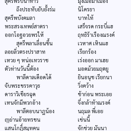
สุครีพรีบนำท้าว
มุ่งเมื้อมาเมือง
ถึงประทับยับยั้งร่ม
นิโครธา
สุครีพบังคมลา
บาทไท้
พระสรงเทพย์สาตรา
เสร็จรด กระบี่แฮ
ออกโอฐอวยพรให้
ฤทธิร้าเรืองณรงค์
สุครีพลาเลื่อนขึ้น
เวหาศ เหินแฮ
ลอยลิ่วตรงปราสาท
เรียกร้อง
เหวย ๆ หน่อเทวราช
เร่งออก มาเฮย
ตัวท่านวันนี้ต้อง
มอดม้วยมฤตยู
พาลีดาลเดือดได้
ยินอนุช เรียกนา
จับพระขรรคาวุธ
วิ่งคว้าง
ดาราวิเชียรฉุด
ช้าก่อน พระเอย
เหนจักมีพวกอ้าง
จึ่งกล้าท้าณรงค์
พาลีตอบนาฎน้อง
นฤมล พี่เอย
ฤๅย่านอ้ายทรชน
เช่นนี้
แสนโกฎิ์สมุทคน
จักช่วย มันนา