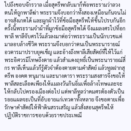
ไปถึงขอบจักรวาล เมื่อสุครีพกลับมาก็พ้อพระรามว่าลวง
ตนให้ถูกพาลีฆ่า พระรามจึงบอกว่าทั้งสองเหมือนกันจนไม่
อาจสังเกตได้ และผูกผ้าไว้ที่ข้อมือสุครีพให้ขึ้นไปรบกันอีก
ครั้งนี้พระรามจำผ้าที่ผูกข้อมือสุครีพได้ จึงแผลงศรไปที่อก
พาลี พาลีจับศรไว้แล้วลงมาต่อว่าพระรามเป็นนักบวชแต่
มาลอบล้างชีวิต พระรามจึงบอกว่าตนเป็นพระนารายณ์
อวตารมาปราบยุคเข็ญ และอ้างถึงพาลีเสียสัตย์ที่ให้ไว้แก่
พระอิศวรมีโทษถึงตาย แล้วสำแดงฤทธิ์เป็นพระนารายณ์สี่
กร พาลีเห็นแล้วก็รู้ตัวจำต้องตายตามคำสัตย์ แล้วทูลฝากสุ
ครีพ องคต หนุมาน และนางดารา พระรามสงสารจึงขอให้
พาลีสละเลือดเพียงให้แมลงวันกินอิ่มเพื่อล้างโทษและจะ
ให้กลับไปครองเมืองต่อไป แต่พาลีทูลว่าคมศรต้องตัวเป็น
รอยแผลจะเป็นที่อับอายแก่เทวดาทั้งหลาย จึงขอตายเพื่อ
รักษาคำสัตย์ให้ฟ้าดินสรรเสริญ แล้วสั่งสอนสุครีพให้
ปฏิบัติราชการชอบด้วยราชประเพณี