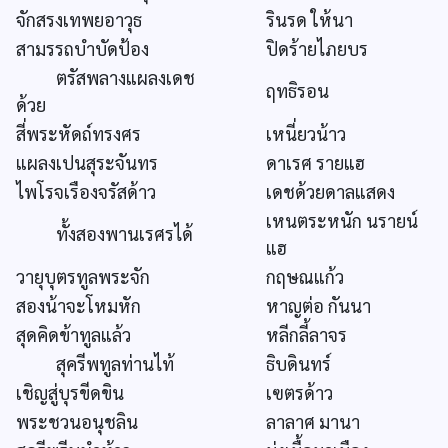
จักสรงเทพยอาวุธ
รินรด ให้นา
สามรรถบำบัดป้อง
ปิดร้ายไภยบร
ตรัสพลางแผลงเดช
ฤทธิรอน
ด้วย
สี่พระหัดถ์ทรงศร
เหนี่ยวน้าว
แผลงเปนสุระจันทร
ดาเรศ รายแฮ
ไพโรจเรืองจรัสด้าว
เดชด้วยดาลแสดง
เหนตระหนัก นรายน์
ทั้งสองพานเรศรได้
แฮ
วายุบุตรทูลพระจัก
กฤษณแก้ว
สองน้าจะโหมหัก
หาญต่อ กันนา
สุดคิดข้าทูลแล้ว
หลีกลี้ลาจร
สุครีพทูลท่านไท้
ธิบดินทร์
เชิญสู่บุรขีดขิน
เฃตรด้าว
พระชวนอนุชลิน
ลาลาศ มานา