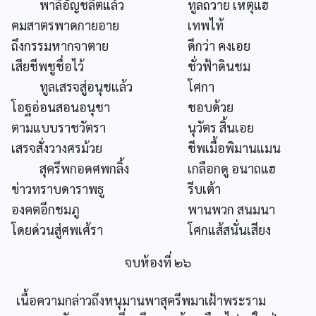
พาลีอัญชลิตแล้ว
ทูลถวาย เหตุแฮ
คมสาตรพาดกายอาย
เทพไท้
ถึงกรรมหากจาตาย
ดีกว่า คงเอย
เสียชีพชูชื่อไว้
ชั่วฟ้าดินชม
ทูลเสรจสู่อนุชแล้ว
โศกา
โอฐอ่อนสอนอนุชา
ชอบด้วย
ตามแบบราชวัตรา
นุวัตร สิ้นเอย
เสรจสั่งวางศรม้วย
ชีพเมื้อพิมานแมน
สุครีพกอดศพกลิ้ง
เกลือกดู อนาถแฮ
ข่าวทราบดาราพธู
รีบเต้า
องคตอีกชมภู
พานพวก สนมนา
โดยด่วนสู่ศพเศ้รา
โศกแส้สนั่นเสียง
จบห้องที่ ๒๖
เนื้อความกล่าวถึงหนุมานพาสุครีพมาเฝ้าพระราม