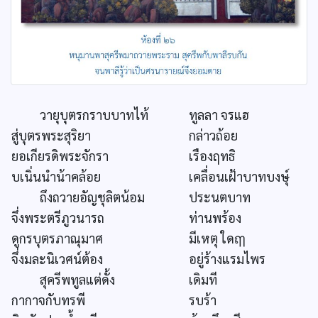
วายุบุตรกราบบาทไท้
ทูลลา จรแฮ
สู่บุตรพระสุริยา
กล่าวถ้อย
ยอเกียรดิพระจักรา
เรืองฤทธิ
บเนิ่นนำน้าคล้อย
เคลื่อนเฝ้าบาทบงษุ์
ถึงถวายอัญชุลิตน้อม
ประนตบาท
จึ่งพระตรีภูวนารถ
ท่านพร้อง
ดูกรบุตรภาณุมาศ
มีเหตุ ใดฤๅ
จึ่งมละนิเวศน์ต้อง
อยู่ร้างแรมไพร
สุครีพทูลแต่ดั้ง
เดิมที
กากาจกับทรพี
รบร้า