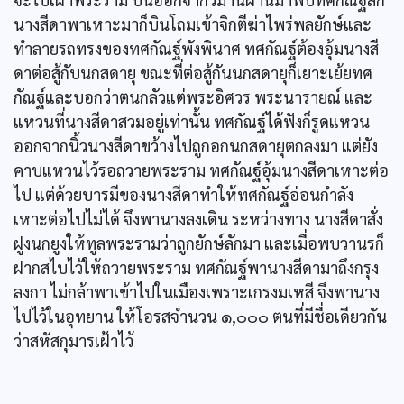
นางสีดาพาเหาะมาก็บินโถมเข้าจิกตีฆ่าไพร่พลยักษ์และ
ทำลายรถทรงของทศกัณฐ์พังพินาศ ทศกัณฐ์ต้องอุ้มนางสี
ดาต่อสู้กับนกสดายุ ขณะที่ต่อสู้กันนกสดายุก็เยาะเย้ยทศ
กัณฐ์และบอกว่าตนกลัวแต่พระอิศวร พระนารายณ์ และ
แหวนที่นางสีดาสวมอยู่เท่านั้น ทศกัณฐ์ได้ฟังก็รูดแหวน
ออกจากนิ้วนางสีดาขว้างไปถูกอกนกสดายุตกลงมา แต่ยัง
คาบแหวนไว้รอถวายพระราม ทศกัณฐ์อุ้มนางสีดาเหาะต่อ
ไป แต่ด้วยบารมีของนางสีดาทำให้ทศกัณฐ์อ่อนกำลัง
เหาะต่อไปไม่ได้ จึงพานางลงเดิน ระหว่างทาง นางสีดาสั่ง
ฝูงนกยูงให้ทูลพระรามว่าถูกยักษ์ลักมา และเมื่อพบวานรก็
ฝากสไบไว้ให้ถวายพระราม ทศกัณฐ์พานางสีดามาถึงกรุง
ลงกา ไม่กล้าพาเข้าไปในเมืองเพราะเกรงมเหสี จึงพานาง
ไปไว้ในอุทยาน ให้โอรสจำนวน ๑,๐๐๐ ตนที่มีชื่อเดียวกัน
ว่าสหัสกุมารเฝ้าไว้