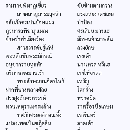
รามราชพิฆาฏเขี้ยว
ขับข้ามตามกวาง
ลางผลาญมารมฤคล้า
แรงแสยง เดชเฮย
กลับภักตรเปนยักษแฝง
ป่าป้อง
ภูวนารถพิฆาฎแผลง
ศรเสียบ มารแฮ
ยักษร่ำทำเสียงร้อง
ลักษณอ้ามาพลัน
สาวสวรรค์บ่รู้เล่ห์
ลวงยักษ
พอสดับขับพระลักษณ์
เร่งเต้า
อนุชากราบทูลทัก
นางเทวศ ทวีแฮ
บริภาษพจมานเร้า
เร่งให้จรดล
พระลักษณจนจิตรไหว้
เทวัญ
ฝากพี่นางพลางศัลย
โศกร้าง
ปวงฝูงอับศรสวรรค์
หวาดผิด
หวนเหตุราเมศรมล้าง
ราพรื้อรบือเกษม
ทศภักตรยลลักษณทิ้ง
เทพินทร์
แปลงเพศเป็นชฎิลลิน
ลาศเต้า