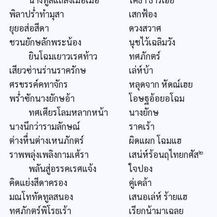
พิลาปร่ำทำมุสา
เสกฟ้อง
ยุยอส่อสีดา
ดวงสวาศ
ชวนยักษลักพระน้อง
นุชไว้เฉลิมวัง
ยินโฉมเยาวเรศท้าว
ทศภักตร์
เสียวซ่านร่านราครักษ
เล่ห์บ้า
ศรขรรค์คทาจักร
หลุดจาก หัดณ์เฮย
พร่ำซักนางยักษอ้า
โอษฐอ้อยอโฉม
ทศเศียรโลมหลากหน้า
นางยักษ
นางนึกว่ารามลักษณ์
ราคเร้า
ต่างหื่นต่างเหนภักตร์
ผิดแผก โฉมแฮ
๒
ราพพลุ่งเพลิงกามเศ้รา
เสน่ห์ร้อนฤไทยกศัส
พลันสู่อรรคเรศแจ้ง
ใจปอง
คิดแย่งสีดาครอง
คู่เคล้า
มณโททัดทูลสนอง
เสนอเล่ห์ ร้ายแฮ
ทศภักตร์พิโรธเร้า
เรียกน้ามาเฉลย