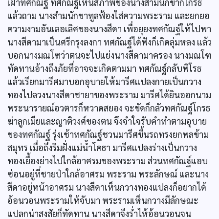
เฝ้าทศกัณฐ์ ทศกัณฐ์เห็นสภาพของนางสำมนักขาก็โกรธ
แล้วถาม นางสำมนักขาทูลฟ้องใส่ความพระราม และยกยอ
ความงามอันเลอเลิศของนางสีดา เพื่อยุยงทศกัณฐ์ให้ไปพา
นางสีดามาเป็นศรีกรุงลงกา ทศกัณฐ์ได้ฟังก็เกิดลุ่มหลง แล้ว
บอกนางมณโฑว่าตนจะไปแย่งนางสีดามาครอง นางมณโฑ
ทัดทานอ้างถึงภัยที่อาจจะเกิดตามมา ทศกัณฐ์กลับพิโรธ
แล้วเรียกมารีศมาบอกอุบายให้มารีศแปลงกายเป็นกวาง
ทองไปลวงนางสีดาชายาของพระราม มารีศได้ยินออกนาม
พระนารายณ์อวตารก็หวาดสยอง จะขัดก็กลัวทศกัณฐ์โกรธ
ฆ่าลูกเมียและญาติวงศ์ของตน จึงจำใจรับคำทำตามอุบาย
ของทศกัณฐ์ รุ่งเช้าทศกัณฐ์ชวนมารีศขึ้นรถทรงยกพลข้าม
สมุทร เมื่อถึงริมฝั่งแม่น้ำโคธา มารีศแปลงร่างเป็นกวาง
ทองเยื้องย่างไปใกล้อาศรมของพระราม ส่วนทศกัณฐ์แอบ
ซ่อนอยู่ที่ชายป่าใกล้อาศรม พระราม พระลักษณ์ และนาง
สีดาอยู่หน้าอาศรม นางสีดาเห็นกวางทองแปลงก็อยากได้
อ้อนวอนพระรามให้จับมา พระรามเห็นกวางมีลักษณะ
แปลกน่าสงสัยก็ทัดทาน นางสีดาจึงร่ำไห้อ้อนวอนจน