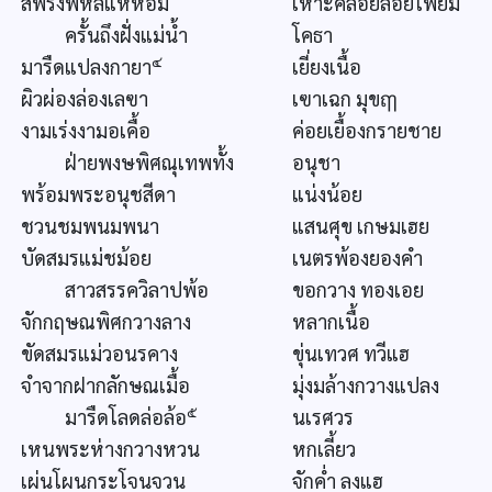
สพรั่งพหลแห่ห้อม
เหาะคล้อยลอยโพยม
ครั้นถึงฝั่งแม่น้ำ
โคธา
๔
มารืดแปลงกายา
เยี่ยงเนื้อ
ผิวผ่องล่องเลฃา
เฃาเฉก มุขฤๅ
งามเร่งงามอเคื้อ
ค่อยเยื้องกรายชาย
ฝ่ายพงษพิศณุเทพทั้ง
อนุชา
พร้อมพระอนุชสีดา
แน่งน้อย
ชวนชมพนมพนา
แสนศุข เกษมเฮย
บัดสมรแม่ชม้อย
เนตรพ้องยองคำ
สาวสรรควิลาปพ้อ
ขอกวาง ทองเอย
จักกฤษณพิศกวางลาง
หลากเนื้อ
ขัดสมรแม่วอนรคาง
ขุ่นเทวศ ทวีแฮ
จำจากฝากลักษณเมื้อ
มุ่งมล้างกวางแปลง
๕
มารืดโลดล่อล้อ
นเรศวร
เหนพระห่างกวางหวน
หกเลี้ยว
เผ่นโผนกระโจนจวน
จักค่ำ ลงแฮ