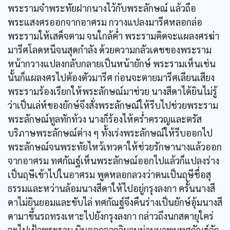
พระรามจำพระทัยฝากนางไว้กับพระลักษณ์ แล้วถือ
พระแสงศรออกจากอาศรม กวางแปลงมารีศหลอกล่อ
พระรามให้เสด็จตาม จนใกล้ค่ำ พระรามคิดจะแผลงศรฆ่า
มารีศโลดหนีจนสุดกำลัง ด้วยความกลัวเดชของพระราม
หน้ากวางแปลงกลับกลายเป็นหน้ายักษ์ พระรามเห็นเช่น
นั้นก็แผลงศรไปต้องตัวมารีศ ก่อนจะตายมารีศเลียนเสียง
พระรามร้องเรียกให้พระลักษณ์มาช่วย นางสีดาได้ยินไม่รู้
ว่าเป็นเล่ห์ของยักษ์จึงสั่งพระลักษณ์ให้รีบไปช่วยพระราม
พระลักษณ์ทูลทักท้วง นางก็ร้องไห้คร่ำครวญและตรัส
บริภาษพระลักษณ์ต่าง ๆ ทั้งเร่งพระลักษณ์ให้รีบออกไป
พระลักษณ์จนพระทัยไหว้เทวดาให้ช่วยรักษานางแล้วออก
จากอาศรม ทศกัณฐ์เห็นพระลักษณ์ออกไปแล้วก็แปลงร่าง
เป็นฤษีเข้าไปในอาศรม พูดหลอกลวงว่าตนเป็นฤษีชื่อสุ
ธรรมและหว่านล้อมนางสีดาให้ไปอยู่กรุงลงกา ครั้นนางสี
ดาไม่ยินยอมและขับไล่ ทศกัณฐ์จึงคืนร่างเป็นยักษ์อุ้มนางสี
ดามาขึ้นรถทรงเหาะไปยังกรุงลงกา กล่าวถึงนกสดายุใคร่
จะไปเฝ้าพระราม บินออกจากวิมานผ่านมาพบทศกัณฐ์ลัก