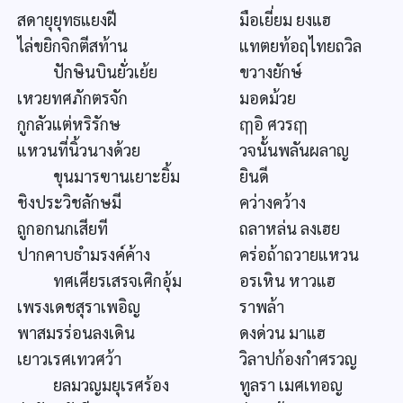
สดายุยุทธแยงฝี
มือเยี่ยม ยงแฮ
ไล่ขยิกจิกตีสท้าน
แทตยท้อฤไทยถวิล
ปักษินบินยั่วเย้ย
ขวางยักษ์
เหวยทศภักตรจัก
มอดม้วย
กูกลัวแต่หริรักษ
ฤๅอิ ศวรฤๅ
แหวนที่นิ้วนางด้วย
วจนั้นพลันผลาญ
ขุนมารฃานเยาะยิ้ม
ยินดี
ชิงประวิชลักษมี
คว่างคว้าง
ถูกอกนกเสียที
ถลาหล่น ลงเฮย
ปากคาบธำมรงค์ค้าง
คร่อถ้าถวายแหวน
ทศเศียรเสรจเศิกอุ้ม
อรเหิน หาวแฮ
เพรงเดชสุราเพอิญ
ราพล้า
พาสมรร่อนลงเดิน
ดงด่วน มาแฮ
เยาวเรศเทวศว้า
วิลาปก้องกำศรวญ
ยลมวญมยุเรศร้อง
ทูลรา เมศเทอญ