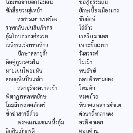
โลมหลอกบอกโฉมฉิน
ชื่อสุ ธรรมแม่
ชักสื่อชวนสู่เหย้า
ยักษเบื้องเมืองมาร
สงสารเยาวเรศร้อง
ขับยักษ์
ราพกลับเปนสิบภักตร
ไล่ล้าว
อุ้มโอบอรองค์อรรค
เรศรีบ มาเอย
เถลิงรถเร่งพหลห้าว
เหาะขึ้นเมฆา
ปักษาสดายุรั้ง
รังสวรรค์
คิดคู่ภูวเรศรฝัน
ไฝ่เฝ้า
ผายเผ่นโพยมผัน
พบยักษ์
ลอยยุพินปิ่นเกล้า
กลบฟ้าพาผยอง
สดายุร้องตวาดเข้า
โหมหัก
พิฆาฎพหลพลยักษ
หมดม้วย
โถมถีบรถทศภักตร์
พินาศแหลก รยำแฮ
ซ้ำฆ่าสารถีด้วย
ด่วนกลิ้งกลางดง
พงษแผนแขนหนึ่งอุ้ม
อรสี ดาเอย
อิกสิบเก้ากรตี
ตอบต้าน