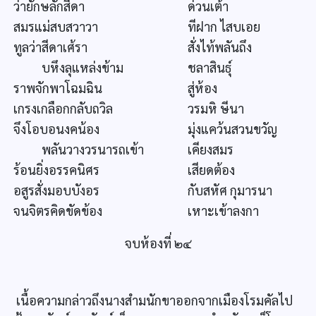
ว่ายักษลักสีดา
ด่วนเต้า
สมรแม่สบสวาวา
ทีฝาก ไสบเอย
ทูลว่าสีดาเศ้รา
สั่งไท้พลันถึง
บหึงลุแหล่งข้าม
ชลาสินธุ์
ราพจักพาโฉมฉิน
สู่ห้อง
เกรงเกลือกกลับถวิล
วรมหิ ษีนา
จึงโอบอนงคน้อง
มุ่งแคว้นสวนขวัญ
พลันวางวรนารถเข้า
เคียงสมร
ร้อนยิ่งอรรคนิศร
เสียดต้อง
อสูรสั่งมอบบังอร
กับสหัศ กุมารนา
จนจิตรคิดขัดข้อง
เหาะเข้าลงกา
จบห้องที่ ๒๔
เนื้อความกล่าวถึงนางสำมนักขาออกจากเมืองโรมคัลไป