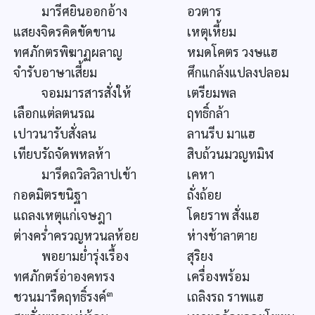
มารีศยินออกอ้าง
อวตาร
แสยงจิดรคิดขัดขาน
เหตุเหี้ยม
ทศภักตรพิฆาฏผลาญ
หมดโคตร วงษแฮ
จำรับอาษาเสี้ยม
ศึกแกล้งแปลงปลอม
จอมมารสารสั่งให้
เตรียมพล
เลือกแต่ลตนรณ
ฤทธิ์กล้า
เปาวนารับสั่งลน
ลานรีบ มาแฮ
เทียบรัถจัดพหลห้า
สิบถ้วนมวญทมิฬ
มารีดถวิลวิลาปเข้า
เคหา
กอดมิตรขนิฐา
ถั่งถ้อย
แถลงเหตุแก่เจษฎา
โดยราพ สั่งแฮ
ต่างคร่ำครวญหวนลห้อย
ห่างช้าลาตาย
พอยามย่ำรุ่งเรื้อง
สุริยง
ทศภักตร์อ่าองคทรง
เครื่องพร้อม
๓
ชวนมารืดฤทธิ์รงค์
เถลิงรถ ราพแฮ