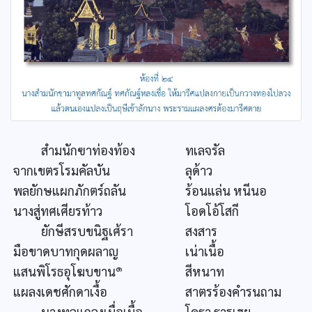
สำมนักฃาท่องท้อง
ทเลจรัล
จากเขตรโรมคัลบัน
ลุด้าว
พลยักษแผกภักตร์ถลัน
ร้อนแล่น หนีนอ
นางสู่ทศเศียรท้าว
โอดโอ้โสกี
ยักษีสรบขนิฐเศ้รา
สงสาร
มือขาดบาทกุดผลาญ
เน่าเนื้อ
๑
แสนพิโรธอุโฆบขาน
สีหนาท
แผลงเดชศักดาเงื้อ
สาตรร้องคำรนถาม
นางทูลแถลงเมื่อเมื้อ
โคธา ธารเฮย