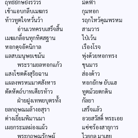
ฤทธิยักษยังรวิวร
มืดฟ้า
เข้าแอบกลีบเมฆกร
กุมหอก
ท้าวทูตใจหวั่นว้า
รฤกไหว้คุณพรหม
อ่านเวทครบเสร็จสิ้น
สามวาร
เมฆเกลื่อนทุกทิศสฐาน
ไป่เว้น
หอกดุจอัคนิกาล
เรืองโรจ
แลสบมนุษยเขม้น
พุ่งด้วยหอกทรง
พระรามยลหอกแก้ว
ขุนมาร
แสงโชตดังสุริยฉาน
ส่องด้าว
แผลงพรหมมาศสังหาร
หอกยักษ ยับแฮ
ตัดหัดถ์บาทเศียรท้าว
ทูตม้วยตกดิน
ฝ่ายฝูงเทพยบุตรทั้ง
กัลยา
ยลกฤษณมล้างอสุรา
เสร็จแล้ว
ต่างเยี่ยมพิมานมา
อวยสวัสดิ์ พระเอย
เผยกระมลผ่องแผ้ว
แซ่ซร้องสาธุการ
พระกฤษณรักษผู้
ไวยกูล มาเฮย