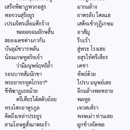
เสร็จพิฆาฏพวกอสูร
มากมล้าง
พอจวนสุริยยูร
ยาตรลับ ไศลแฮ
เปรมจิตรเลื่อมศึกร้าง
เสด็จเข้ากุฎิเกษม
พลยลจอมยักษสิ้น
อาสัญ
สยองเดชต่างภากัน
รีบเร้า
บันลุมัชวารพลัน
สู่พระ โรงเฮย
น้อมเกษทูลกิจเจ้า
อสุรไท้ตรีเศียร
ว่ามีมนุษย์ฤทธิล้ำ
เดชา
รอนบาทสัมนักขา
หัดถ์ด้วย
๒
พระยาจรทูตโกรธา
ไปรบ มนุษย์เฮย
ชีพิฆาฏเธอม้วย
อีกมล้างพลหลาย
ตรีเศียรได้สดับถ้อย
พลทูล
ทรงโศกอาดูรภูล
เทวศเศ้รา
คิดถึงเหล่าประยูร
พงษเผ่า ท่านเฮย
สามโอษฐสั่งมาตยเร้า
ผูกช้างจัดพล