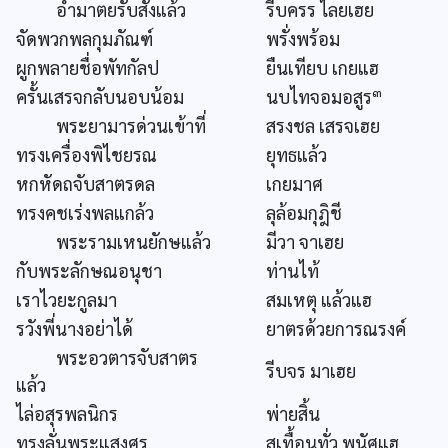
อำมาตยรับสั่งแล้ว
รีบครร ไลยเฮย
จัดพวกพลกุมภัณฑ์
พรั่งพร้อม
ผูกพลายชื่อพัทกัลป
ยืนเทียบ เกยแฮ
๓
ครั้นเสรจกลับนอบน้อม
นบไทจอมอสูร
พระยามารด่วนเข้าที่
สรงชล เสรจเฮย
ทรงเครื่องพิไชยรณ
ยุทธแล้ว
หกหัดถจับสาตรดล
เกยมาศ
ทรงคชเร่งพลแกล้ว
ลุล้อมกุฎิชี
พระรามเหนยักษแล้ว
มีวา จาเฮย
กับพระลักษณอนุชา
ท่านไท้
เราไวยะกูลมา
สมเหตุ แล้วแฮ
รวังพี่นางอย่าได้
ยาตรด้วยการณรงค์
พระอวตารจับสาตร
รีบจร มาเฮย
แล้ว
ไล่อสุรพลนิกร
พ่ายสิ้น
ทรงลั่นพระแสงศร
สเทื้อนทั่ว พนัศแฮ