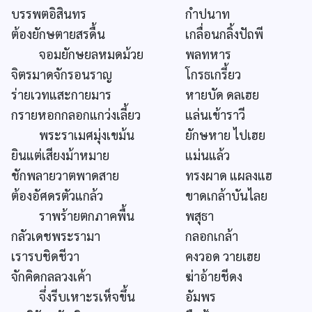
บรรพตอิสินทร
กำปนาท
ต้องยักษตายสรดื้น
เกลื่อนกลิ้งปัถพี
จอมยักษยลหมดม้วย
พลทหาร
จิตรมาดจักรอนราญ
โกรธเกรี้ยว
ร่ายเวทแสะกายมาร
หายบัด ดลเฮย
กรายหอกกลอกแกว่งเลี้ยว
แล่นเข้าราวี
พระราเมศมุ่งเขม้น
ยักษหาย ไปเฮย
ยินแต่เสียงม้าหมาย
แม่นแล้ว
ชักพลายวาตพาดสาย
ทรงผาด แผลงแฮ
ต้องอัศดรตัวแกล้ว
ขาดเกล้าบันไลย
ราพร้ายตกภาคพื้น
พสุธา
กลัวเดชพระรามา
กลอกเกล้า
เรารบชิดชีวา
คงวอด วายเฮย
จักคิดกลลวงเค้า
ฆ่าอ้ายชีดง
จึ่งรีบเหาะรเห็จขึ้น
อัมพร