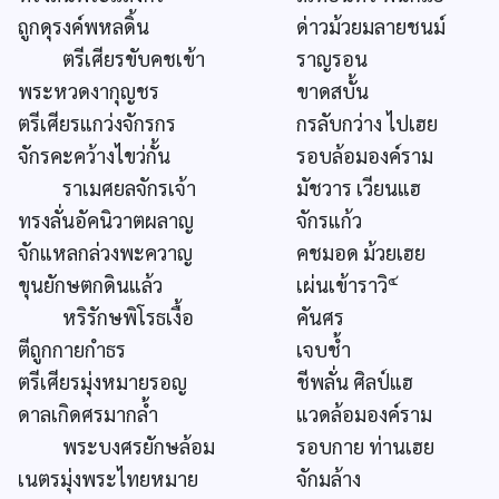
ถูกดุรงค์พหลดิ้น
ด่าวม้วยมลายชนม์
ตรีเศียรขับคชเข้า
ราญรอน
พระหวดงากุญชร
ขาดสบั้น
ตรีเศียรแกว่งจักรกร
กรลับกว่าง ไปเฮย
จักรคะคว้างไขว่กั้น
รอบล้อมองค์ราม
ราเมศยลจักรเจ้า
มัชวาร เวียนแฮ
ทรงลั่นอัคนิวาตผลาญ
จักรแก้ว
จักแหลกล่วงพะควาญ
คชมอด ม้วยเฮย
๔
ขุนยักษตกดินแล้ว
เผ่นเข้าราวิ
หริรักษพิโรธเงื้อ
คันศร
ตีถูกกายกำธร
เจบช้ำ
ตรีเศียรมุ่งหมายรอญ
ชีพลั่น ศิลป์แฮ
ดาลเกิดศรมากล้ำ
แวดล้อมองค์ราม
พระบงศรยักษล้อม
รอบกาย ท่านเฮย
เนตรมุ่งพระไทยหมาย
จักมล้าง