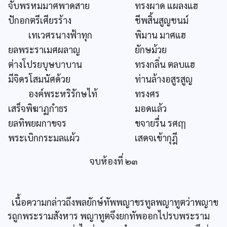
จับพรหมมาศพาดสาย
ทรงผาด แผลงแฮ
ปักอกตรีเศียรร้าง
ชีพสิ้นสูญชนม์
เทเวศรนางฟ้าทุก
พิมาน มาศแฮ
ยลพระราเมศผลาญ
ยักษม้วย
ต่างโปรยบุษบาบาน
ทรงกลิ่น ตลบแฮ
มีจิดรโสมนัศด้วย
ท่านล้างอสูรสูญ
องค์พระหริรักษไท้
ทรงศร
เสร็จพิฆาฏกำธร
มอดแล้ว
ยลทิพยผกาขจร
ขจายรื่น รศฤๅ
พระเบิกกระมลแผ้ว
เสดจเข้ากุฎี
จบห้องที่ ๒๓
เนื้อความกล่าวถึงพลยักษ์ทัพพญาขรทูลพญาทูตว่าพญาข
รถูกพระรามสังหาร พญาทูตจึงยกทัพออกไปรบพระราม