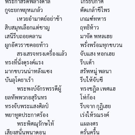
พระกำสรดพลางดาล
โกรธปกาศ
กูจะยกพยุหแกล้ว
ตัดเกล้าชีไพร
เหวยอำมาตย์อย่าช้า
เกณฑ์ทหาร
สิบสมุทเลือกแต่ชาญ
ฤทธิห้าว
เสนีรีบถอยคลาน
มาจัด พหลเฮย
ผูกอัศวราชคอยท้าว
พรั่งพร้อมทุกขบวน
สรงเสรจทรงเครื่องแล้ว
จับแสง หอกเฮย
ทรงที่นั่งดุรงค์แรง
รีบเต้า
มากขบวนน่าหลังแซง
สรัพหมู่ พลนา
บันลุโคธาเร้า
รีบให้จับชี
พระพงบ์จักรพรรดีผู้
ทรงชฎิล เพศแฮ
ยลทัพพวกอสุรินทร
โห่ก้อง
ทรงจับพระแสงศิลป์
รีบจาก กุฎิเฮย
พยาทูตประกาศร้อง
เร่งให้รณรงค์
พระพิศณุรักษไท้
แผลงศร
เสียงสนั่นพนาดอน
ครั่นครื้น