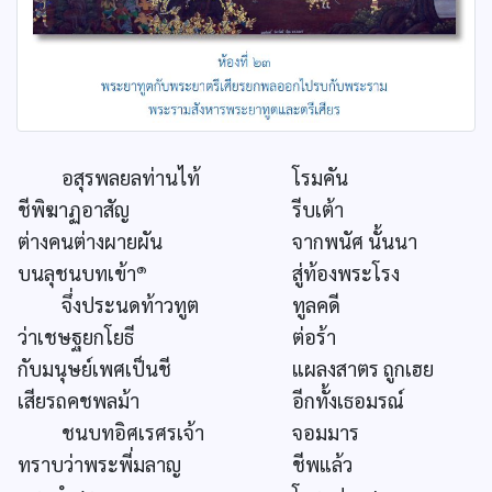
อสุรพลยลท่านไท้
โรมคัน
ชีพิฆาฏอาสัญ
รีบเต้า
ต่างคนต่างผายผัน
จากพนัศ นั้นนา
๑
บนลุชนบทเข้า
สู่ท้องพระโรง
จึ่งประนดท้าวทูต
ทูลคดี
ว่าเชษฐยกโยธี
ต่อร้า
กับมนุษย์เพศเป็นชี
แผลงสาตร ถูกเฮย
เสียรถคชพลม้า
อีกทั้งเธอมรณ์
ชนบทอิศเรศรเจ้า
จอมมาร
ทราบว่าพระพี่มลาญ
ชีพแล้ว