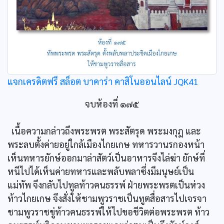
แจกเครดิตฟรี สล็อต บาคาร่า คาสิโนออนไลน์ JQK41
จบห้องที่ ๑๗๕
เนื้อความกล่าวถึงพระพรต พระสัตรุด พระมงกุฎ และ
พระลบตั้งค่ายอยู่ใกล้เมืองไกยเกษ ทหารวานรกองหน้า
เห็นทหารยักษ์ออกมาล่าสัตว์เป็นอาหารจึงไล่ฆ่า ยักษ์ที่
หนีไปได้เห็นค่ายทหารและพลับพลาซึ่งมีมนุษย์เป็น
แม่ทัพ จึงกลับไปทูลท้าวคนธรรพ์ ฝ่ายพระพรตเป็นห่วง
ท้าวไกยเกษ จึงสั่งให้ชามพูวราชเป็นทูตสื่อสารไปเจรจา
ชามพูวราชขู่ท้าวคนธรรพ์ให้ไปขอชีวิตต่อพระพรต ท้าว