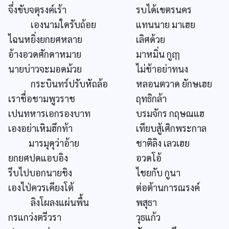
จึ่งขับจตุรงค์เร้า
รบได้เขตรนคร
เองนามใดรับถ้อย
แทนนาย มาเฮย
ไฉนหยิ่งยกยศหลาย
เลิศด้วย
อ้างอวดศักดาหมาย
มาหมิ่น กูฤๅ
นายบ่าวจะมอดม้วย
ไม่ช้าอย่าทนง
กระบินทร์ปรับหัถล้อ
หลอนตวาด ยักษเฮย
เราชื่อชามพูวราช
ฤทธิกล้า
เปนทหารเอกรองบาท
บรมจักร กฤษณแฮ
เองอย่าเหิมฮึกท้า
เทียบสู้เศิกพระกาล
มารมุดุว่าอ้าย
ชาติลิง เลวเฮย
ยกยศปดแอบอิง
อวดโอ้
รีบไปบอกนายชิง
ไชยกับ กูนา
เองไป่ควรเคียงโต้
ต่อต้านการณรงค์
ลิงโผลงแผ่นพื้น
พสุธา
กรแกว่งตรีวรา
วุธแก้ว