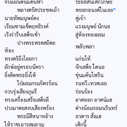
จบแผ่นดินแดนฟ้า
ระย่อสิ้นเศิกไกษย
๑
พลางตรัสประชดเย้า
หยอกอนงค์ในเอย
นายทัพมนุษย์คง
คู่เจ้า
เรียมฃามเข็ดฤทธิรงค์
แรงมนุษย์ นักนอ
เริงร่ารีบเสด็จเข้า
สู่ห้องทองผธม
ปางพระพรตสถิตย
พลับพลา
ห้อง
ทรงตริถึงไอยกา
แก่นไท้
ยักษ์อยู่ครอบนัครา
จักเสด็จ ใดนอ
ยิ่งคิดพระยิ่งให้
ขุ่นแค้นไพริน
ไป่ผธมกรมจิตรร้อน
รนทวี เทวศเอย
จวบรุ่งเสียงภุมรี
ร่อนร้อง
ทรงเครื่องเสร็จเสด็จลี
ลาศออก อาศน์แฮ
ปวงมาตยสงบเสียงพร้อง
ต่างน้อมจอมนรินทร์
พระมีสีหนาทอ้าง
อวตาร สั่งแฮ
ให้ราชเอารสผลาญ
เศิกนี้