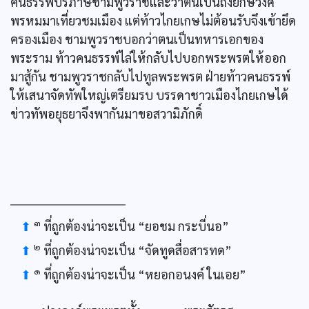
คนธรรพ์บริภาษชามพูวราชและว่าตนเป็นถึงยักษ์วงศ์
พรหมมาเที่ยวชมเมือง แต่ท้าวไกยเกษไม่ต้อนรับจึงเข้ายึด
ครองเมือง ชามพูวราชบอกว่าตนเป็นทหารเอกของ
พระราม ท้าวคนธรรพ์ไล่ให้กลับไปบอกพระพรตให้ออก
มาสู้กัน ชามพูวราชกลับไปทูลพระพรต ฝ่ายท้าวคนธรรพ์
ให้เสนาจัดทัพใหญ่เตรียมรบ บรรดาชาวเมืองไกยเกษได้
ข่าวทัพอยุธยาจึงพากันมาขอสวามิภักดิ์
๓
⬆
ที่ถูกต้องน่าจะเป็น “ยอชม กระบี่นอ”
๒
⬆
ที่ถูกต้องน่าจะเป็น “จัดทูดสื่อสารทด”
๑
⬆
ที่ถูกต้องน่าจะเป็น “หยอกอนงค์ ในเอย”