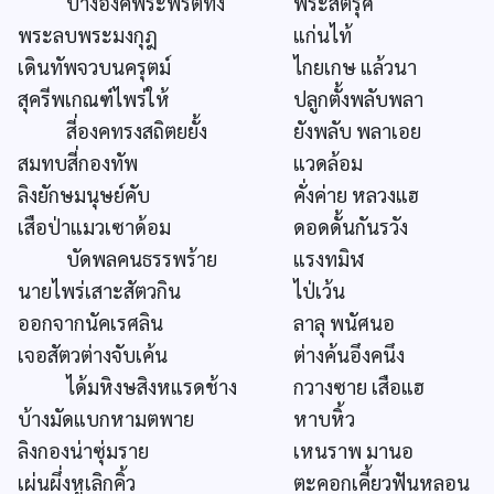
ปางองค์พระพรตทั้ง
พระสัตรุศ
พระลบพระมงกุฎ
แก่นไท้
เดินทัพจวบนครุตม์
ไกยเกษ แล้วนา
สุครีพเกณฑ์ไพร่ให้
ปลูกตั้งพลับพลา
สี่องคทรงสถิตยยั้ง
ยังพลับ พลาเอย
สมทบสี่กองทัพ
แวดล้อม
ลิงยักษมนุษย์คับ
คั่งค่าย หลวงแฮ
เสือป่าแมวเซาด้อม
ดอดดั้นกันรวัง
บัดพลคนธรรพร้าย
แรงทมิฬ
นายไพร่เสาะสัตวกิน
ไป่เว้น
ออกจากนัคเรศลิน
ลาลุ พนัศนอ
เจอสัตวต่างจับเค้น
ต่างค้นอึงคนึง
ได้มหิงษสิงหแรดช้าง
กวางซาย เสือแฮ
บ้างมัดแบกหามตพาย
หาบหิ้ว
ลิงกองน่าซุ่มราย
เหนราพ มานอ
เผ่นผึ่งหูเลิกคิ้ว
ตะคอกเคี้ยวฟันหลอน