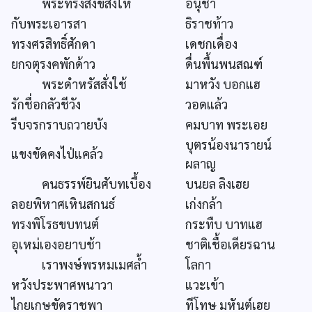
พระทรงสังขสั่งให้
อนุชา
กับพระเอารสา
ธิราชท้าว
ทรงศรสิทธิ์ศักดา
เดชกเดื่อง
ยกจตุรงคพักด้าว
ดื่นพื้นพนสณฑ์
พระดำหรัสสั่งใช้
มาหวัง บอกแฮ
รักชื่อกลัวชีวัง
วอดแล้ว
รีบจรกราบถวายบัง
คมบาท พระเอย
บุตรน้องนารายน์
แขงขัดคงไป่แคล้ว
ผลาญ
คนธรรพ์ยินศับทเบื้อง
บนยล ลิงเฮย
ลอยพิหาศเหินสกนธ์
เก่งกล้า
ทรงพิโรธขบทนต์
กระทืบ บาทแฮ
อุเหม่เองอยาบช้า
ชาติเชื้อเดียรฉาน
เราพงษ์พรหมเมศล้ำ
โลกา
หวังประพาศพนาวา
แวะเข้า
ไกยเกษขัดราชพา
ทีโทษ มหันต์เฮย