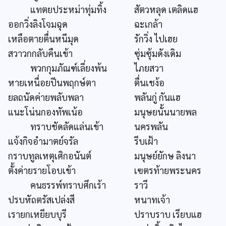
แทตยประหม่าทุ่มทิ้ง
สัตวหลุด เตลิดแฮ
ออกวิ่งลิงโจมฉุด
ฉะเกล้า
เหลือตายตื่นหนีมุด
รักวิ่ง ไปเฮย
สวาวกกลับคืนเข้า
ซุ่มซุ้มดังเดิม
พวกกุมภัณฑ์เลี่ยงพ้น
ไภยสวา
หายเหนื่อยปีนพฤกษ์ตา
ตื่นเชง้อ
ยลถนัดค่ายพลับพลา
พลันกู่ กันแฮ
แนะโน่นกองทัพเน้อ
มนุษยนั้นนายพล
ทราบชัดลัดแล่นเข้า
นครพลัน
แจ้งกิจอำมาตย์จรัล
รีบเฝ้า
กราบทูลเหตุเศิกอนันต์
มนุษย์ยักษ ลิงนา
ตั้งค่ายรายโอบเข้า
เฃตรท้ายพระนคร
คนธรรพ์ทราบศึกเร้า
ราวี
ปรบหัถตรัสเปล่งสี
หนาทเจ้า
เรายกเหยียบบุรี
ปราบราบ เรียบแฮ