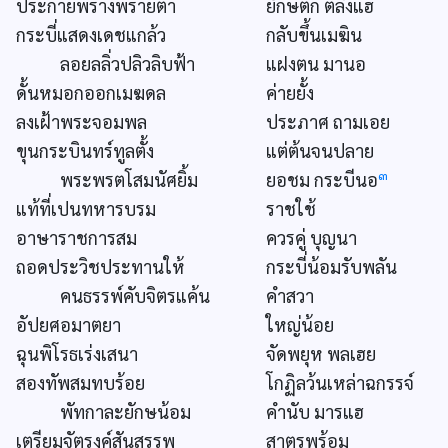
ประกายพร่างพรายตา
ยักษตก ตลึงแฮ
กระบี่แสดงเดชแกล้ว
กลับขึ้นเมฆิน
ลอยลลิ่วปลิวลิบฟ้า
แฝงตน มานอ
ดั้นหมอกออกเมฆดล
ค่ายยั้ง
ลงเฝ้าพระจอมพล
ประภาศ ถามเอย
ขุนกระบินทร์ทูลตั้ง
แต่ต้นจนปลาย
๓
พระพรตโสมนัศยิ้ม
ยอชม กระบีนอ
แท้ที่เปนทหารบรม
ราชใช้
อาษาราชการสม
ควรคู่ บุญนา
ถอดประวิชประทานให้
กระบี่น้อมรับพลัน
คนธรรพ์คับจิตรแค้น
คำสวา
อัปยศอมาตยา
ใหญ่น้อย
ฉุนพิโรธเร่งเสนา
จัดพยุห พลเฮย
สองทัพสมทบร้อย
โกฏิลว้นเหล่าฉกรรจ์
พัทกาละยักษน้อม
คำนับ มารแฮ
เตรียมจัตุรงค์สันสรรพ
สาตรพร้อม