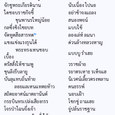
จักชูพระเกียรดินาน
นับเนื่อง ไปนอ
ใดชอบราชกิจชี้
อย่าช้าจงแถลง
ขุนพานรใหญ่น้อย
สนองพจน์
กลซึ่งชิงไชยบท
แบบใช้
๒
จัดทูดสือสารทด
ลองเล่ห์ ลมนา
แขงแข่งแรงรุนได้
ด่วนล้างทลวงหาญ
พระทรงเหนชอบ
แบบบู รำเฮย
เบื้อง
ตรัสสั่งให้ชามพู
วราชผ้าย
ขุนลิงรีบลายู
รยาตรเหาะ รเห็จแฮ
บันลุแทบถิ่นท้าย
นิเวศน์เลี้ยวตรงพลาน
ลอยแลเหนแทตยท้าว
คนธรรพ์
สถิตยอาศน์มาตยานันต์
นอบเฝ้า
กระบินทรเปล่งเสียงกรร
โชกขู่ ถามเฮย
โจรป่าไฉนจึ่งเจ้า
จู่ปล้นราชฐาน