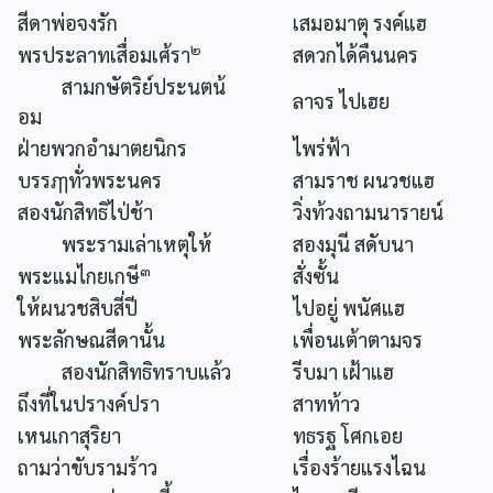
สีดาพ่อจงรัก
เสมอมาตุ รงค์แฮ
๒
พรประลาทเสื่อมเศ้รา
สดวกได้คืนนคร
สามกษัตริย์ประนตน้
ลาจร ไปเฮย
อม
ฝ่ายพวกอำมาตยนิกร
ไพร่ฟ้า
บรรฦๅทั่วพระนคร
สามราช ผนวชแฮ
สองนักสิทธิไป่ช้า
วิ่งท้วงถามนารายน์
พระรามเล่าเหตุให้
สองมุนี สดับนา
๓
พระแมไกยเกษี
สั่งซั้น
ให้ผนวชสิบสี่ปี
ไปอยู่ พนัศแฮ
พระลักษณสีดานั้น
เพื่อนเต้าตามจร
สองนักสิทธิทราบแล้ว
รีบมา เฝ้าแฮ
ถึงที่ในปรางค์ปรา
สาทท้าว
เหนเกาสุริยา
ทธรฐ โศกเอย
ถามว่าขับรามร้าว
เรื่องร้ายแรงไฉน