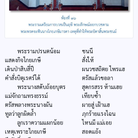
พระรามปรนตน้อม
ชนนี
แสดงกิจไกยเกษี
สั่งให้
เดินป่าสิบสี่ปี
ผนวชสถิตย ไพรแฮ
คำสั่งบิตุเรศร์ได้
ตรัสแล้วขอลา
พระนางสดับถ้อยบุตร
สุดกรสรร ห้ามเฮย
แม่จักถามทรงธรรม์
เทียบซ้ำ
ตรัสพลางพระนางผัน
ผายสู่ เฝ้าแฮ
ทูลว่าลูกผิดล้ำ
ฦกร้ายแรงไฉน
ลูกเราความแผกน้อย
ไหนมี แม่เอย
เหตุเพราะไกยเกษี
สอดแย้ง