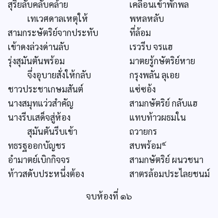
สุริยลับคลับคล้าย
เคลื่อนเข้าพักพล
เทเวศดาลเหตุให้
พหลหลับ
สามกระษัตริย์จากประทับ
ที่ล้อม
เข้าดงล่วงด่านลับ
เรวรีบ จรแฮ
รุ่งสุมันตันพร้อม
มาตยรู้กษัตริย์หาย
จึ่งอุบายสั่งให้กลับ
กรุงพลัน ลุเอย
ชาวประชาเกษมสันต์
แซ่ซอ้ง
นางสมุทแว่วสำคัญ
สามกษัตริย์ กลับแฮ
นางรีบเสด็จสู่ห้อง
แทบท้าวผธมใน
สุมันตันรีบเข้า
ถวายกร
๔
ทธรฐออกบัญชร
สบพร้อม
อำมาตย์เบิกกิจจร
สามกษัตริย์ ผนวชนา
ท้าวสดับประหนึ่งต้อง
สาตรล้อมประไลยชนม์
จบห้องที่ ๑๖