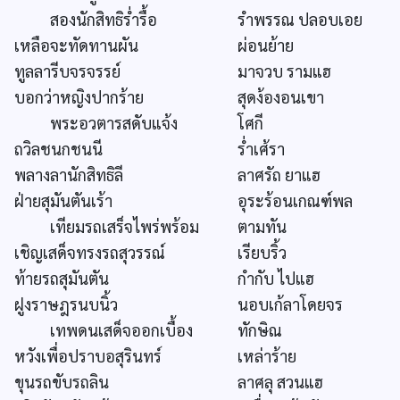
สองนักสิทธิร่ำรื้อ
รำพรรณ ปลอบเอย
เหลือจะทัดทานผัน
ผ่อนย้าย
ทูลลารีบจรจรรย์
มาจวบ รามแฮ
บอกว่าหญิงปากร้าย
สุดง้องอนเขา
พระอวตารสดับแจ้ง
โศกี
ถวิลชนกชนนี
ร่ำเศ้รา
พลางลานักสิทธิลี
ลาศรัถ ยาแฮ
ฝ่ายสุมันตันเร้า
อุระร้อนเกณฑ์พล
เทียมรถเสร็จไพร่พร้อม
ตามทัน
เชิญเสด็จทรงรถสุวรรณ์
เรียบริ้ว
ท้ายรถสุมันตัน
กำกับ ไปแฮ
ฝูงราษฎรนบนิ้ว
นอบเก้ลาโดยจร
เทพดนเสด็จออกเบื้อง
ทักษิณ
หวังเพื่อปราบอสุรินทร์
เหล่าร้าย
ขุนรถขับรถลิน
ลาศลุ สวนแฮ