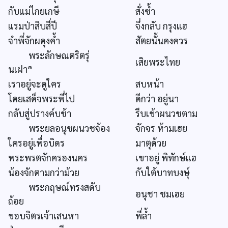
กับแม่ไกยเกษี
สั่งซ้ำ
แรมป่าสิบสี่ปี
จึ่งกลับ กรุงแฮ
จำพี่จักผดุงค้ำ
สัตยนั้นคงควร
พระลักษณตริตรุ่
เสิยพระไทย
๑
นเฝา
เราอยู่จะดูใคร
สบหน้า
โดยเสด็จพระพี่ไป
ดีกว่า อยู่นา
กลับสู่ปรางค์บช้า
รีบเข้าผนวชตาม
พระยลอนุชผนวชจ้อง
จักจร ห้ามเฮย
ใครอยู่เพื่อบิดร
มาตุด้วย
พระพรตจักครองนคร
เขาอยู่ พิทักษ์แฮ
น้องจักตามกว่าม้วย
กับใต้บาทบงษุ์
พระกฤษณ์ทรงสดับ
อนุชา ชมเฮย
ถ้อย
ขอบจิตรเจ้าเสนหา
พี่ล้ำ