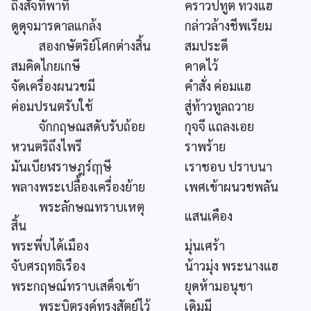
ถึงสัจที่พาที
คราวปทูต ทวงแฮ
ดูดุจมารดาลแกล้ง
กล่าวล้างชีพเรียม
สองกษัตริย์โศกต่างสิ้น
สมประดี
สมคิดไกยเกษี
คาดไว้
จัดเครื่องผนวชมี
คำสั่ง ค่อมแฮ
ค่อมปรนตรับใช้
สู่ท้าวทูลถวาย
จักกฤษณสดับรับถ้อย
กุจจี แถลงเอย
หวนตริถึงไพรี
ราพร้าย
มันเบียฬราษฎร์ฤๅษี
เราชอบ ปราบนา
พลางพระเปลื้องเครื่องย้าย
เพศเข้าผนวชพลัน
พระลักษณทราบเหตุ
แสนเคือง
สิ้น
พระพี่บได้เมือง
มุ่นเศร้า
จับศรฤทธิเรือง
น้าวมุ่ง พระนางแฮ
พระกฤษณ์ทราบเสด็จเข้า
ยุดห้ามอนุชา
พระบิตุรงค์ทรงสัตย์ไว้
เดิมมี