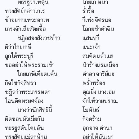
ทธรฐว่าเหตุนี้
ไกยเก ษีนา
ทวงสัตย์กล่าวเกเร
ร่ำรื้อ
ข้าอยากแหวะอกเท
วีเพ่ง จิตรนอ
เกรงจักเสียสัตยอื้อ
โลกยช้าคำฉิน
ชฎิลสองสังเวชท้าว
แสนทวี
ผิว่าไกยเกษี
แนะเจ้า
ลูกได้พระบูรี
สมคิด แล้วแฮ
ขออย่าให้พระรามเข้า
ป่าร้างแรมเมือง
ไกยเกษีเคียดแค้น
คำอา จาริย์แฮ
กิจใชกิจสิทธา
พร่ำพร้อง
ชฎิลว่าพระภรรษดา
คุณยิ่ง นางเอย
ไฉนคิดทรยศจ้อง
จักให้วายปราณ
นางว่านักสิทธินี้
โมหันธ์
ผิดชอบผัวเมียกัน
กิจคร้าม
ทธรฐสดับโดยอัน
อุกอาจ คำนา
ทรงสัตยแม่ลูกห้าม
อย่าให้มันเผา