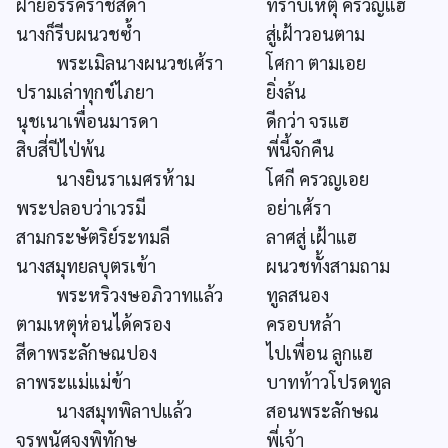
ฝ่ายอรรคราชสีดา
ทราบเหตุ ครวญแฮ
นางก็รีบผนวชซ้ำ
สู่เฝ้าวอนตาม
พระเมิลนางผนวชเศ้รา
โศกา ตามเอย
ปรามเล่าทุกข์ไภยา
ยิ่งล้น
นุชเนาเพื่อนมารดา
ดีกว่า จรแฮ
สิบสี่ปีไป่พ้น
พี่นี้จักคืน
นางยินราเมศรห้าม
โศกี ครวญเอย
พระปลอบว่าเวรมี
อย่าเศ้รา
สามกระษัตริย์ระทมลี
ลาศสู่ เฝ้าแฮ
นางสมุทยลบุตรเข้า
ผนวชทั้งสามถาม
พระหริวงษอภิวาทแล้ว
ทูลสนอง
ตามเหตุห่อนได้ครอง
ครอบหล้า
สีดาพระลักษณปอง
ไปเพื่อน ลูกแฮ
ลาพระแม่แม่ข้า
บาทท้าวโปรดทูล
นางสมุทพิลาปแล้ว
สอนพระลักษณ
จรพนัศจงพิทักษ
พี่เจ้า