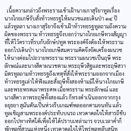
เนื้อความกล่าวถึงพระรามเข้าเฝ้านางเกาสุริยาทูลเรื่อง
นางไกยเกษีรับสั่งท้าวทธรฐให้ผนวชและเดินป่า ๑๔ ปี
แล้วทูลลา นางเกาสุริยาจึงเข้าเฝ้าท้าวทธรฐทูลถามถึงความ
ผิดของพระราม ท้าวทธรฐจึงบอกว่านางไกยเกษีทวงสัญญา
ที่ให้ไว้คราวที่รบกับยักษ์ปทูต พระองค์จึงต้องให้พระราม
ออกไปเดินป่า นางไกยเกษีสมความคิดจึงจัดเครื่องผนวช
ให้นางค่อมไปถวายพระราม พระรามผนวชเป็นฤษี พระ
ลักษณ์และนางสีดาผนวชตาม พระฤษีวสิฐและพระฤษีสวา
มิตรทูลถามท้าวทธรฐถึงเหตุที่สั่งให้พระรามออกจากเมือง
ท้าวทธรฐเล่าให้ฟังและสั่งฤษีทั้งสองห้ามมิให้นางไกยเกษี
และพระพรตเผาพระศพ เมื่อพระราม พระลักษณ์ และ
นางสีดา ลาพระฤษีทั้งสองแล้ว ก็ทรงดำเนินออกจากกรุง
อยุธยา สุมันตันเป็นห่วงรีบเกณฑ์พลออกตามจนทัน แล้ว
ทูลเชิญสามพระองค์ประทับบนรถ เทวดาดลใจให้สารถีขับ
ออกไปทางทิศใต้เพื่อให้ได้ปราบเหล่ามาร จวบเวลาค่ำก็
พักพลที่สวนแห่งหนึ่ง เทวดาดลใจให้ไพร่พลหลับสนิท