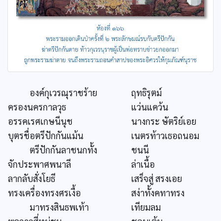
องค์กุเวรณุราชร้าย
ฤทธิรุตม์
ครองนครกาลวุธ
แว่นแคว้น
อรรคเรศเกษนีนุช
นางกระ ษัตริย์เอย
บุตรชื่อตรีปักกันแม้น
เนตรท้าวเธอถนอม
ตรีปักกันลาชนกทั้ง
ชนนี
จักประพาศพนาลี
ล่าเนื้อ
ลากลับสั่งโยธี
เสร็จสู่ สรงเอย
ทรงเครื่องทรงศรเงื้อ
สง่าทั้งคทาทรง
มาทรงสินธพเท้า
เทียมลม