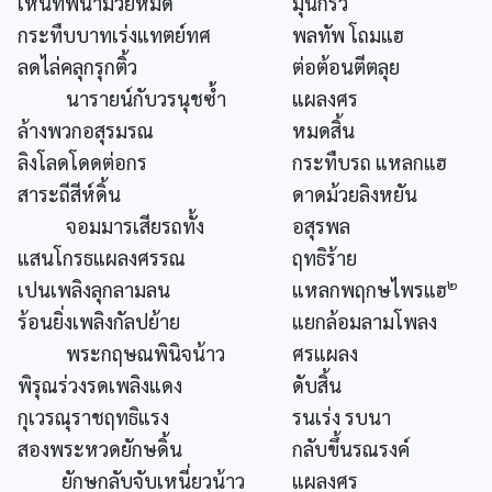
เหนทัพน่าม้วยหมด
มุ่นกริ้ว
กระทืบบาทเร่งแทตย์ทศ
พลทัพ โถมแฮ
ลดไล่คลุกรุกติ้ว
ต่อต้อนตีตลุย
นารายน์กับวรนุชซ้ำ
แผลงศร
ล้างพวกอสุรมรณ
หมดสิ้น
ลิงโลดโดดต่อกร
กระทืบรถ แหลกแฮ
สาระถีสีห์ดิ้น
ดาดม้วยลิงหยัน
จอมมารเสียรถทั้ง
อสุรพล
แสนโกรธแผลงศรรณ
ฤทธิร้าย
๒
เปนเพลิงลุกลามลน
แหลกพฤกษไพรแฮ
ร้อนยิ่งเพลิงกัลปย้าย
แยกล้อมลามโพลง
พระกฤษณพินิจน้าว
ศรแผลง
พิรุณร่วงรดเพลิงแดง
ดับสิ้น
กุเวรณุราชฤทธิแรง
รนเร่ง รบนา
สองพระหวดยักษดิ้น
กลับขึ้นรณรงค์
ยักษกลับจับเหนี่ยวน้าว
แผลงศร