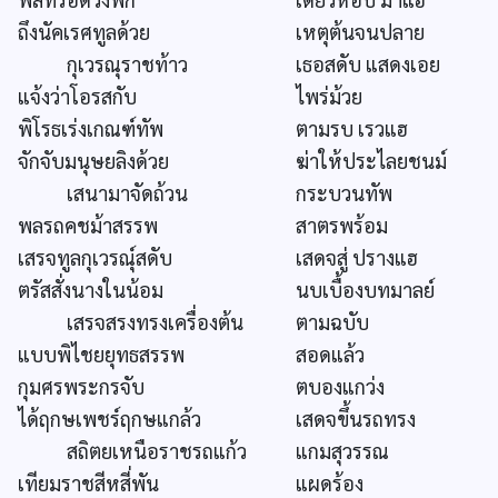
ถึงนัคเรศทูลด้วย
เหตุต้นจนปลาย
กุเวรณุราชท้าว
เธอสดับ แสดงเอย
แจ้งว่าโอรสกับ
ไพร่ม้วย
พิโรธเร่งเกณฑ์ทัพ
ตามรบ เรวแฮ
จักจับมนุษยลิงด้วย
ฆ่าให้ประไลยชนม์
เสนามาจัดถ้วน
กระบวนทัพ
พลรถคชม้าสรรพ
สาตรพร้อม
เสรจทูลกุเวรณุ์สดับ
เสดจสู่ ปรางแฮ
ตรัสสั่งนางในน้อม
นบเบื้องบทมาลย์
เสรจสรงทรงเครื่องต้น
ตามฉบับ
แบบพิไชยยุทธสรรพ
สอดแล้ว
กุมศรพระกรจับ
ตบองแกว่ง
ได้ฤกษเพชร์ฤกษแกล้ว
เสดจขึ้นรถทรง
สถิตยเหนือราชรถแก้ว
แกมสุวรรณ
เทียมราชสีหสี่พัน
แผดร้อง