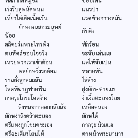
พลกากสี่หมู่ชม
ชอบเต้น
เร่งรีบลุพนัศพนม
แนวป่า
เที่ยวไล่เสือเนื้อเร้น
แรดช้างกวางสมัน
ยักษเหนสองมนุษย์
กับลิง
น้อย
สถิตยร่มพระไทรพิง
พักร้อน
ตบหัดถ์ชอบใจจริง
จะจับ เล่นแฮ
เหวยพวกเราเข้าต้อน
แต่ให้จับเปน
พลยักษวิ่งวกล้อม
หลายพัน
รามสั่งลูกลมถลัน
ไล่ล้าง
โลดพิฆาฏฟาดฟัน
ฝูงยักษ ตายแฮ
กาลวุธโกรธโดดง้าง
ง่าเงื้อตะบองโบย
ลิงหลอกกลอกกลับล้อ
เหลือคนอง
ยักษง่าลิงคว้าตะบอง
ยักษได้
ตรีแทงถูกโขมดขมอง
กาลวุธ ม้วยแฮ
ตรีฉะเศียรโยนให้
ตกหน้าพระยามาร