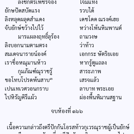
ลิงชักตรีเพชรจ้อง
โจมแทง
ยักษปัดสบัดแรง
รวบได้
ลิงหลุดผลุดสำแดง
เดชโดด ณรงค์เฮย
จับยักษ์ขว้างไปไว้
หว่างโพ้นหิมพานต์
มารแผลงฤทธิ์ลุร้อง
ถามวงษ
ลิงบอกนามตามตรง
ว่าท้าว
สมเดจนารายน์องค์
เอกกระ ษัตริยเอย
เราชื่อหณุมานห้าว
หากรู้ตูแถลง
กุมภัณฑ์ณุราชรู้
สาระภาพ
๓
ขอโทบโปรดพ้นสาบ
เสรจแล้ว
เปนเทเวศวอนกราบ
ลาบาท พระเอย
ไปหิรัญคิรีแผ้ว
ผ่องพื้นพิมานสฐาน
จบห้องที่ ๑๖๖
เนื้อความกล่าวถึงตรีปักกันโอรสท้าวกุเวรณุราชผู้เป็นยักษ์