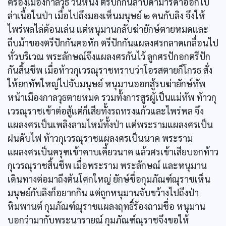
ครองเมืองกาลวุธ วันหนึ่ง ตรีปักกันลาบิดามารดาออกไป
ล่าเนื้อในป่า เมื่อไปถึงมองเห็นมนุษย์ ๒ คนกับลิง จึงให้
ไพร่พลไล่ต้อนเล่น แต่หนุมานกลับฆ่ายักษ์ตายหมดและ
ถีบม้าของตรีปักกันคอหัก ตรีปักกันแผลงศรกลาดเกลื่อนไป
ทั่วบริเวณ พระลักษณ์จึงแผลงศรกันไว้ ลูกศรปักอกตรีปัก
กันสิ้นชีพ เมื่อท้าวกุเวรณุราชทราบว่าโอรสตายก็โกรธ สั่ง
ให้ยกทัพใหญ่ไปจับมนุษย์ หนุมานออกสู้รบฆ่ายักษ์ทัพ
หน้าเมืองกาลวุธตายหมด รวมทั้งการสูรผู้เป็นแม่ทัพ ท้าวกุ
เวรณุราชเข้าต่อสู้แต่ก็เสียทั้งรถทรงแก้วและไพร่พล จึง
แผลงศรเป็นเพลิงลามไหม้ทั้งป่า แต่พระรามแผลงศรเป็น
ฝนดับไฟ ท้าวกุเวรณุราชแผลงศรเป็นนาค พระราม
แผลงศรเป็นครุฑเข้าคาบเคี้ยวนาค แล้วศรเข้าเสียบอกท้าว
กุเวรณุราชสิ้นชีพ เมื่อพระราม พระลักษณ์ และหนุมาน
เดินทางต่อมาถึงต้นโศกใหญ่ ยักษ์ชื่อกุมภัณฑ์ณุราชเห็น
มนุษย์กับลิงก็อยากกิน แต่ถูกหนุมานจับขว้างไปถึงป่า
หิมพานต์ กุมภัณฑ์ณุราชแผลงฤทธิ์ร้องถามชื่อ หนุมาน
บอกว่ามากับพระนารายณ์ กุมภัณฑ์ณุราชจึงขอให้