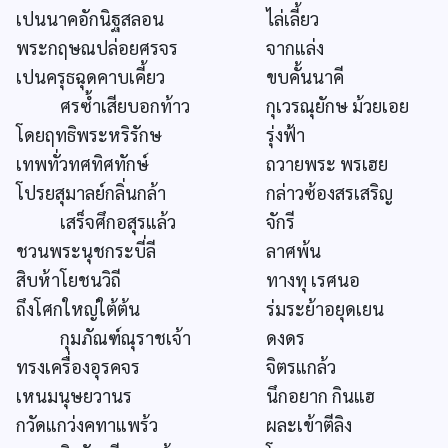
เปนนาคอักนิฐสลอน
ไล่เลี้ยว
พระกฤษณปล่อยศรจร
จากแล่ง
เปนครุธฉุดคาบเคี้ยว
ขบคั้นนาคี
ศรซ้ำเสียบอกท้าว
กุเวรณุยักษ ม้วยเอย
โดยฤทธิพระหริรักษ
รุ่งฟ้า
เทพทั่วทศทิศทักษ์
ถวายพระ พรเฮย
โปรยสุมาลย์กลิ่นกล้า
กล่าวซ้องสรเสริญ
เสร็จศึกอสุรแล้ว
จักรี
ชวนพระนุชกระบี่ลี
ลาศพ้น
สิบห้าโยชนวิถี
ทางทุ เรศนอ
ถึงโศกใหญ่ใต้ต้น
ร่มระย้าอยุดเยน
กุมภัณฑ์ณุราชเจ้า
ดงดร
ทรงเครื่องอุรคจร
จิตรแกล้ว
เหนมนุษยวานร
นึกอยาก กินแฮ
กวัดแกว่งคทาแพร้ว
ผละเข้าตีลิง