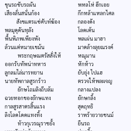
ขุนรถขับรถผัน
พหลโห่ ฮึกเอย
เสียงลั่นสนั่นก้อง
กึกหล้าแหลกไศล
สังขแตรแซ่ศับท์ฆ้อง
กลองดัง
พลมุดุดันทุลัง
โลดเต้น
พื้นพิภพเพียงพัง
พลเผ่น มาฮา
ล้วนแต่หมายเขม้น
มาดล้างลุยณรงค์
พระกฤษณตรัสสั่งให้
หณุมาน
ออกรับทัพน่าทหาร
หักห้าว
ลูกลมไล่มารทยาน
ยับยุ่ง ไปแฮ
นายทัพกาลสูรกร้าว
ตรวจให้พลผจญ
ยักษโถมลิงถีบล้ม
กลางแปลง
ฉวยหอกของยักษแทง
ยักษกลิ้ง
กาลสูรสาตรสิ้นแรง
สุดฤทธิ
ลิงโลดโดดแทงทิ้ง
ราพร้ายวายชนม์
ท้าวกุเวรณุราชยั้ง
ยืนรถ