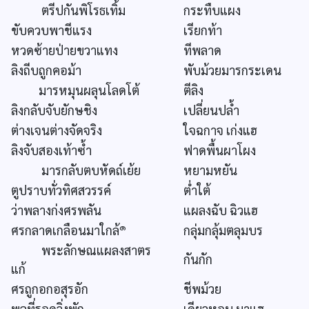
ตรีปกันพิโรธเทิ้ม
กระทืบแผง
ขับควบพาชีแรง
เรียกท้า
หวดซ้ายป่ายขวาแทง
ทีพลาด
ลิงถีบถูกคอม้า
พับม้วยมารกระเดน
มารหมุนผลุนโลดโต้
ตีลิง
ลิงกลับจับยักษชิง
เปลี่ยนปล้ำ
ต่างเจนต่างจัดจริง
ใจฉกาจ เก่งแฮ
ลิงจับสองเท้าซ้ำ
ฟาดพื้นผาโผง
มารกลับตบหัดถ์เย้ย
หยามหยัน
ตูปราบทั่วทิศสวรรค์
ต่ำใต้
ว่าพลางก่งศรพลัน
แผลงฉับ ฉิวแฮ
๑
ศรกลาดเกลือนมาใกล้
กลุ่มกลุ้มตลุมบร
พระลักษณแผลงสาตร
กันกัก
แก้
ศรถูกอกอสุรอัก
ชีพม้วย
พลที่รอดวิ่งพัก
เดียวหอบ มาแฮ