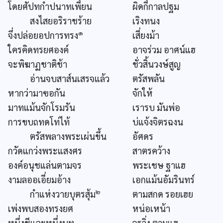
โดยศัปทกำปนาทเพี้ยน
ผิดกี้กาลปฐม
สงไสยอริราชร้าย
เริงทนง
๑
จึ่งปล่อยอปการทรง
เสี่ยงม้า
ใครคิดทรยศองค์
อาจร่วม อาศน์แฮ
จะพิฆาฏชาติช้า
ชั่วสิ้นวงษ์สูญ
อ่านจบสาส์นเสรจแล้ว
ตรัสพลัน
หากว่ามาฃอกัน
จักให้
มาทแม้นจักโรมรัน
เรารบ มันพ่อ
การขบถทดโท่ไท้
บ่แจ้งจิตรฉงน
ตรัสพลางพระเผ่นขึ้น
อัศดร
กวัดแกว่งพระแสงศร
สาตรคว้าง
องค์อนุชแล่นตามจร
พระเชษ ฐาแฮ
งามลออเอี่ยมอ้าง
เอกแม้นอัมรินทร์
๒
กำแห่งวายบุตรสุ้ม
ตามสกด รอยเฮย
เพ่งพบสองทรงยศ
หน่อเหน้า
หนึ่งชีและหนึ่งบท
จรวิ่ง ตามแฮ