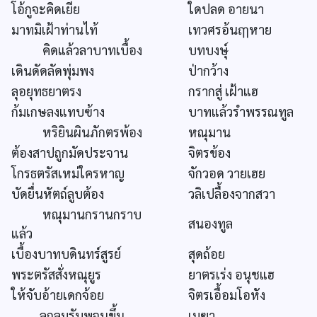
โอ้กูจะคิดเยีย
ใดปลด อายนา
มาทมิเฝ้าท่านไท้
เทวศรอ้นฤๅหาย
คิดแล้วลาบาทเบื้อง
บทบงษุ์
เดินดัดลัดพุ่มพง
ป่ากว้าง
ลุอยุทธยาตรง
กรากสู่ เฝ้าแฮ
ก้มเกษลงแทบฃ้าง
บาทแล้วรำพรรณทูล
หริยินผินภักตรพ้อง
หณุมาน
ต้องสาปถูกมัดประจาน
จิตรข้อง
โกรธตรัสเหม่ใครหาญ
จักวอด วายเฮย
บัดยื่นหัตถ์ลูบต้อง
วลิเปลื้องจากสวา
หณุมานกรานกราบ
สนองทูล
แล้ว
เบื้องบาทบดินทร์สูรย์
สุดถ้อย
พระตรัสสั่งหณุยูร
ยาตรเร่ง อนุชแฮ
ให้จับอ้ายเดกจ้อย
จิตรเอื้อมโอหัง
ลูกลมรับพจนขึ้น
เมฆา