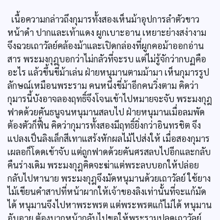
เนื้อความกล่าวถึงกุมารทั้งสองเห็นม้าอุปการลำตัวขาว
หน้าดำ ปากและเท้าแดง ผูกเบาะอาน เหยาะย่างสง่างาม
จึงฉวยเถาวัลย์คล้องม้าและเปิดกล่องที่ผูกคอม้าออกอ่าน
สาร พระมงกุฎบอกว่าไม่กลัวที่จะรบ แต่ไม่รู้จักว่ากบฏคือ
อะไร แล้วขึ้นขี่ม้าเล่น ฝ่ายหนุมานตามม้ามา เห็นกุมารรูป
ลักษณ์เหมือนพระราม คนหนึ่งขี่ม้าอีกคนวิ่งตาม คิดว่า
กุมารนี้บังอาจลองฤทธิ์จึงโจนเข้าไปหมายจะจับ พระมงกุฎ
ฟาดด้วยคันธนูจนหนุมานสลบไป ฝ่ายหนุมานเมื่อลมพัด
ต้องตัวก็ฟื้น คิดว่ากุมารทั้งสองมีฤทธิ์ยิ่งกว่าอินทรชิต จึง
แปลงเป็นลิงเล็กสีเทาแสร้งหักผลไม้ไปส่งให้ เมื่อสองกุมาร
เผลอก็โดดเข้าจับ แต่ถูกฟาดด้วยคันศรสลบไปอีกและกลับ
คืนร่างเดิม พระมงกุฎคิดจะฆ่าแต่พระลบบอกให้ปล่อย
กลับไปหานาย พระมงกุฎจึงมัดหนุมานด้วยเถาวัลย์ ใช้ยาง
ไม้เขียนคำสาปที่หน้าผากให้เจ้าของลิงเท่านั้นที่จะแก้มัด
ได้ หนุมานจึงไปหาพระพรต แต่พระพรตแก้ไม่ได้ หนุมาน
อับอาย ต้องบากหน้ากลับไปขอให้พระรามปลดเถาวัลย์