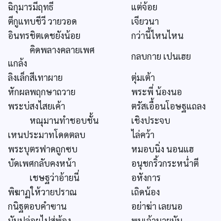
ฉิกุมารมีฤทธี
แต่จ้อย
ตีกูแทบชีวี วายวอด
เจียวนา
อินทรชิตเดชยังน้อย
กว่านี้ไหนไหน
คิดพลางคลายเพศ
กลบกาย เปนเฮย
แกล้ง
ลิงเล็กสีเทาผาย
ตุ่มเต้า
หักผลพฤกษาถวาย
พระพี่ น้องนอ
พระบ่สงไสยเค้า
ตรัสเอื้อนโอษฐแถลง
หณุมานทำชอบชั้น
เชิงประจบ
เหนประมาทโดดตลบ
ไล่คว้า
พระบุตรฟาดถูกซบ
หมอบนิ่ง นอนแฮ
บัดเพศกลับคงหน้า
อนุชกริ้วกระหน่ำตี
เชษฐว่าอ้ายนี่
อหังการ
พิฆาฏให้วายปราณ
เถิดน้อง
กนิฐตอบคำฃาน
อย่าฆ่า เลยนอ
มันปล่อยไปสู่พ้อง
พบเจ้านายมัน