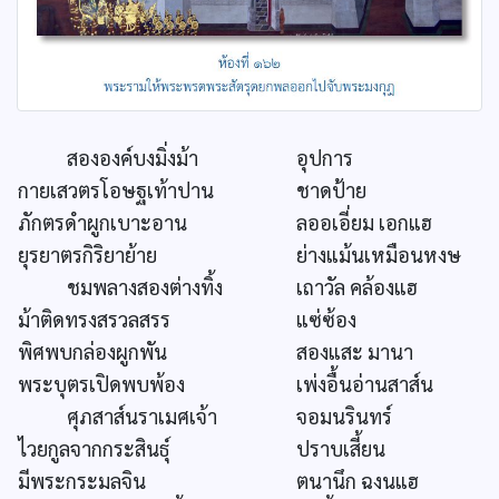
สององค์บงมิ่งม้า
อุปการ
กายเสวตรโอษฐเท้าปาน
ชาดป้าย
ภักตรดำผูกเบาะอาน
ลออเอี่ยม เอกแฮ
ยุรยาตรกิริยาย้าย
ย่างแม้นเหมือนหงษ
ชมพลางสองต่างทิ้ง
เถาวัล คล้องแฮ
ม้าติดทรงสรวลสรร
แซ่ซ้อง
พิศพบกล่องผูกพัน
สองแสะ มานา
พระบุตรเปิดพบพ้อง
เพ่งอื้นอ่านสาส์น
ศุภสาส์นราเมศเจ้า
จอมนรินทร์
ไวยกูลจากกระสินธุ์
ปราบเสี้ยน
มีพระกระมลจิน
ตนานึก ฉงนแฮ