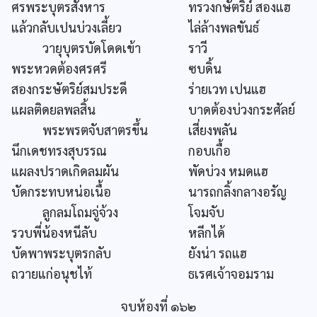
ศรพระบุตรสังหาร
ทรวงกษัตริย์ สองแฮ
แล้วกลับเปนบ่วงเลี้ยว
ไล่ล้างพลขันธ์
วายุบุตรบัดโดดเข้า
ราวี
พระหวดต้องศรศรี
ซบดิ้น
สองกระษัตริย์สมประดี
ร่ายเวท เปนแฮ
แผลติดยลพลสิ้น
บาดต้องบ่วงกระศัลย์
พระพรตจับสาตรขึ้น
เสี่ยงพลัน
นึกเดชทรงสุบรรณ
กอบเกื้อ
แผลงปราดเกิดลมผัน
พัดบ่วง หมดแฮ
บัดกระทบหน่อเนื้อ
นารถกลิ้งกลางอรัญ
ลูกลมโถมจู่จ้วง
โจมจับ
รวบพี่น้องหนีลับ
หลีกได้
บัดพาพระบุตรกลับ
ยังน่า รถแฮ
ถวายแก่อนุชไท้
ธเรศเจ้าจอมราม
จบห้องที่ ๑๖๒