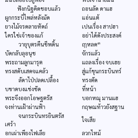
ฟังกนิฐคิดชอบแล้ว
ถอนลัด ดาแฮ
ผูกกระบี่ไพล่หลังมัด
แอ่นแต้
ยางไม้จรดลายหัดถ์
เปนเรื่อง สาปฮา
ใครใช่เจ้าของแก้
อย่าได้ดังประสงค์
๓
วายุบุตรคืนชีพดิ้น
ฤๅหลด
บัดกลับลุอนุช
จักรแล้ว
พระถามลูกมารุต
แถลงเรื่อง จบเฮย
ทรงสดับเสดจแคล้ว
สู่แก้ขุนกระบินทร์
ลัดาไป่ปลดเปลื้อง
ทรงตัด
บขาดบงแช่งชัด
ที่หน้า
พระจึงออกโอษฐตรัส
บอกหณุ มานแฮ
จงท่านเฝ้าผ่านฟ้า
กฤษณท้าวยังสฐาน
จนกระบินทรยินตรัส
ใจเสีย
เศร้า
อกเผ่าเพียงไฟเลีย
ลวกไหม้