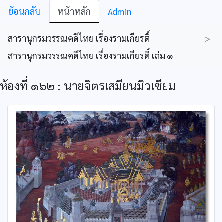
ย้อนกลับ
หน้าหลัก
Admin
สารานุกรมวรรณคดีไทย เรื่องรามเกียรติ์
>
สารานุกรมวรรณคดีไทย เรื่องรามเกียรติ์ เล่ม ๑
ห้องที่ ๑๖๒ : นายจิตรเสมียนมิวเซียม