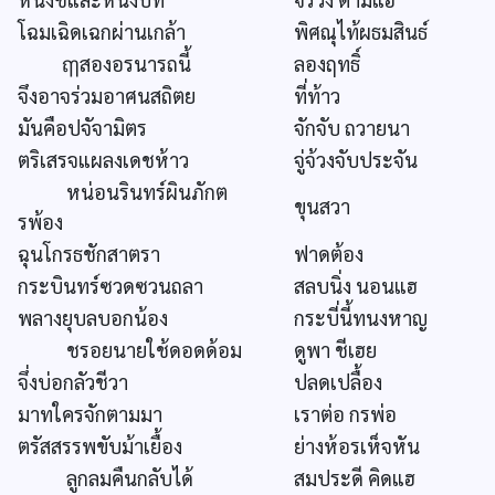
โฉมเฉิดเฉกผ่านเกล้า
พิศณุไท้ผธมสินธ์
ฤๅสองอรนารถนี้
ลองฤทธิ์
จึงอาจร่วมอาศนสถิตย
ที่ท้าว
มันคือปจัจามิตร
จักจับ ถวายนา
ตริเสรจแผลงเดชห้าว
จู่จ้วงจับประจัน
หน่อนรินทร์ผินภักต
ขุนสวา
รพ้อง
ฉุนโกรธชักสาตรา
ฟาดต้อง
กระบินทร์ซวดซวนถลา
สลบนิ่ง นอนแฮ
พลางยุบลบอกน้อง
กระบี่นี้ทนงหาญ
ชรอยนายใช้ดอดด้อม
ดูพา ชีเฮย
จึ่งบ่อกลัวชีวา
ปลดเปลื้อง
มาทใครจักตามมา
เราต่อ กรพ่อ
ตรัสสรรพขับม้าเยื้อง
ย่างห้อรเห็จหัน
ลูกลมคืนกลับได้
สมประดี คิดแฮ