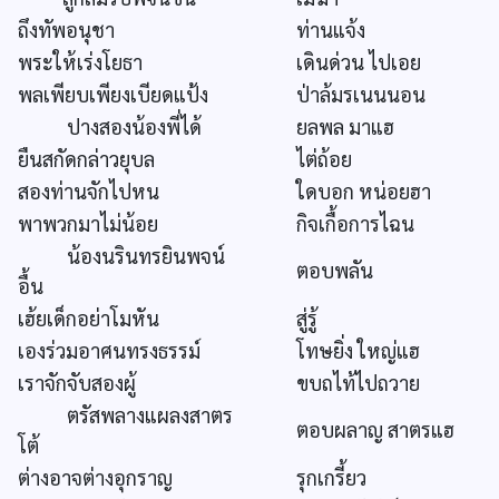
ถึงทัพอนุชา
ท่านแจ้ง
พระให้เร่งโยธา
เดินด่วน ไปเอย
พลเพียบเพียงเบียดแป้ง
ป่าล้มรเนนนอน
ปางสองน้องพี่ได้
ยลพล มาแฮ
ยืนสกัดกล่าวยุบล
ไต่ถ้อย
สองท่านจักไปหน
ใดบอก หน่อยฮา
พาพวกมาไม่น้อย
กิจเกื้อการไฉน
น้องนรินทรยินพจน์
ตอบพลัน
อื้น
เฮ้ยเด็กอย่าโมหัน
สู่รู้
เองร่วมอาศนทรงธรรม์
โทษยิ่ง ใหญ่แฮ
เราจักจับสองผู้
ขบถไท้ไปถวาย
ตรัสพลางแผลงสาตร
ตอบผลาญ สาตรแฮ
โต้
ต่างอาจต่างอุกราญ
รุกเกรี้ยว