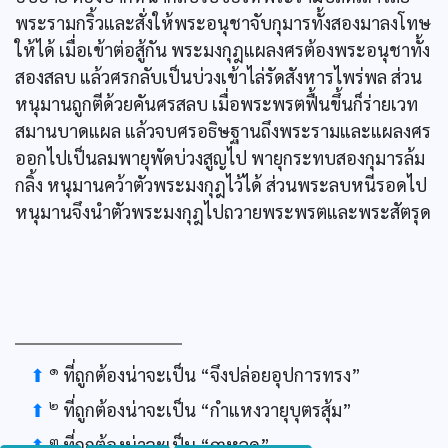
พระรามกริ้วและสั่งให้พระอนุชาจับกุมารทั้งสองมาลงโทษ
ให้ได้ เมื่อเข้าต่อสู้กัน พระมงกุฎแผลงศรต้องพระอนุชาทั้ง
สองสลบ แล้วศรกลับเป็นบ่วงเข้าไล่รัดสังหารไพร่พล ส่วน
หนุมานถูกตีด้วยคันศรสลบ เมื่อพระพรตฟื้นขึ้นก็ร่ายเวท
สมานบาดแผล แล้วจบศรอธิษฐานถึงพระรามและแผลงศร
ออกไปเป็นลมพายุพัดบ่วงสูญไป พายุกระทบสองกุมารล้ม
กลิ้ง หนุมานคว้าตัวพระมงกุฎไว้ได้ ส่วนพระลบหนีรอดไป
หนุมานจึงนำตัวพระมงกุฎไปถวายพระพรตและพระสัตรุด
๑
⬆
ที่ถูกต้องน่าจะเป็น “จึงปล่อยอุปการทรง”
๒
⬆
ที่ถูกต้องน่าจะเป็น “กำแหงวายุบุตรสุ้ม”
๓
⬆
ที่ถูกต้องน่าจะเป็น “ฤๅหลุด”