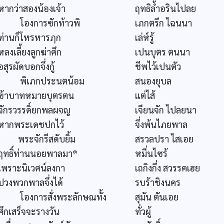
หากว่าสองน้องเจ้า
ฤทธิล้ำอรินไปลย
โองการซักท้าวพิ
เภกตรึก ไฉนนา
ท่านก็โหรหารฦก
เล่ห์รู้
หลงเลี้ยงลูกฆ่าศึก
เปนบุตร ตนนา
อสุรผัดบอกจึ่งกู้
ชีพไว้เปนตัว
พิเภกประนตน้อม
สนองยุบล
ฃ้าบาทหมายบุตรตน
แต่ไส้
จักรวรรดิ์ยกพลผจญ
เจียนจัก ไปลยนา
หากพระเดชปกไว้
จึ่งพ้นไภยพาล
พระจักรีสดับยิ้ม
สรวลปรา ไสเอย
๑
ฤทธิ์ท่านนอยพาลมา
หมี่นไซร้
เพราะนิเวศน์ลงกา
เถกิงกึ่ง สวรรคเฮย
ปวงพวกพาลจึ่งได้
รบร้าชิงนคร
โองการสั่งพระลักษณทั้ง
สุมัน ตันเอย
ศึกเสร็จจะรางวัน
ทั่วผู้