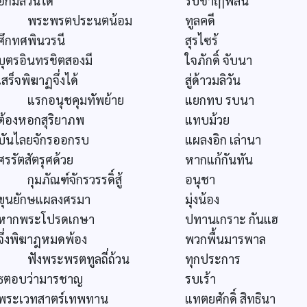
อีกมลิวันได้
รบช้าฤๅพลัน
พระพรตประนตน้อม
ทูลคดี
ศึกทศพินวรนี
สุรไซร้
บุตรอินทรชิตสองมี
ใจภักดิ์ จับนา
เสร็จพิฆาฏจึ่งได้
สู่ด้าวมลิวัน
แรกอนุชคุมทัพย้าย
แยกทบ รบนา
ต้องหอกสุริยาภพ
แทบม้วย
บันไลยจักรออกรบ
แผลงอิก เล่านา
ศรรัตสัตรุศด้วย
หากแก้กันทัน
กุมภัณฑ์จักรวรรดิ์สู้
อนุชา
ขุนยักษแผลงศรมา
มุ่งน้อง
หากพระโปรดเกษา
ปทานเกราะ กันแฮ
จึ่งพิฆาฎหมดพ้อง
พวกพื้นมารพาล
ฟังพระพรตทูลถี่ถ้วน
ทุกประการ
ธตอบว่ามารชาญ
รบเร้า
พระเวทสาตร์เทพทาน
แทตยศักดิ์ สิทธินา