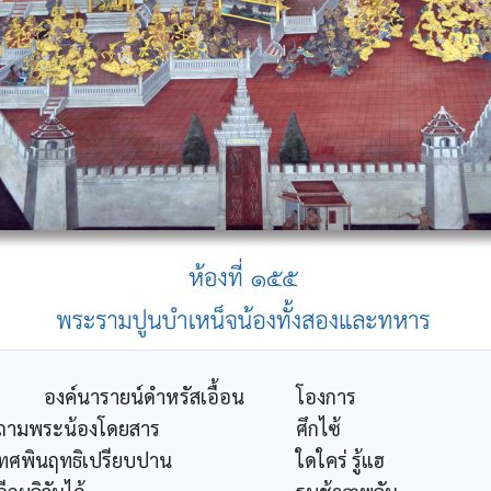
องค์นารายน์ดำหรัสเอื้อน
โองการ
ถามพระน้องโดยสาร
ศึกไซ้
ทศพินฤทธิเปรียบปาน
ใดใคร่ รู้แฮ