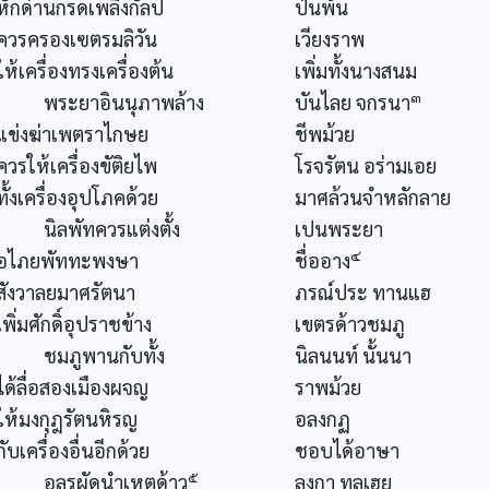
หักด่านกรดเพลิงกัลป์
ป่นพ้น
ควรครองเฃตรมลิวัน
เวียงราพ
ให้เครื่องทรงเครื่องต้น
เพิ่มทั้งนางสนม
๓
พระยาอินนุภาพล้าง
บันไลย จกรนา
แข่งฆ่าเพตราไกษย
ชีพม้วย
ควรให้เครื่องขัติยไพ
โรจรัตน อร่ามเอย
ทั้งเครื่องอุปโภคด้วย
มาศล้วนจำหลักลาย
นิลพัทควรแต่งตั้ง
เปนพระยา
๔
อไภยพัททะพงษา
ชื่ออาง
สังวาลยมาศรัตนา
ภรณ์ประ ทานแฮ
เพิ่มศักดิ์อุปราชข้าง
เขตรด้าวชมภู
ชมภูพานกับทั้ง
นิลนนท์ นั้นนา
ได้ลื่อสองเมืองผจญ
ราพม้วย
ให้มงกุฎรัตนหิรญ
อลงกฏ
กับเครื่องอื่นอีกด้วย
ชอบได้อาษา
๕
อลุรผัดนำเหตุด้าว
ลงกา ทูลเฮย