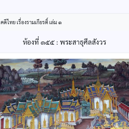
ีไทย เรื่องรามเกียรติ์ เล่ม ๑
ห้องที่ ๑๕๕ : พระสาธุศีลสังวร