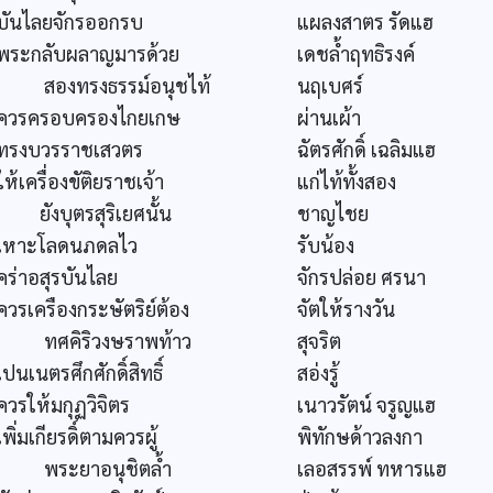
บันไลยจักรออกรบ
แผลงสาตร รัดแฮ
พระกลับผลาญมารด้วย
เดชล้ำฤทธิรงค์
สองทรงธรรม์อนุชไท้
นฤเบศร์
ควรครอบครองไกยเกษ
ผ่านเผ้า
ทรงบวรราชเสวตร
ฉัตรศักดิ์ เฉลิมแฮ
ให้เครื่องขัติยราชเจ้า
แก่ไท้ทั้งสอง
ยังบุตรสุริเยศนั้น
ชาญไชย
เหาะโลดนภดลไว
รับน้อง
คร่าอสุรบันไลย
จักรปล่อย ศรนา
ควรเครืองกระษัตริย์ต้อง
จัตให้รางวัน
ทศคิริวงษราพท้าว
สุจริต
เปนเนตรศึกศักดิ์สิทธิ์
สอ่งรู้
ควรให้มกุฏวิจิตร
เนาวรัตน์ จรูญแฮ
เพิ่มเกียรดิ์ตามควรผู้
พิทักษด้าวลงกา
พระยาอนุชิตล้ำ
เลอสรรพ์ ทหารแฮ