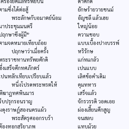
เครื่องยศแลทรัพย์บัน
ดาศักดิ์
ตามซึ่งได้ต่อสู้
ยักษร้ายวายชนม์
พระลักษกับอมาตย์น้อม
อัญชลี แล้วเฮย
มาประชุมมนตรี
ใหญ่น้อย
๒
ปฤกษาซึงผู้มี
ความชอบ
ตามจดหมายเทียบถ้อย
แบบเบื้องปางบรรพ์
ปฤกษาว่าเมื่อครั้ง
หริรักษ
พระราชทานทรัพยศักดิ
แก่ทแกล้ว
ซึ่งเสร็จศึกทศภักตร์
เปนแบบ
เปนหลักเทียบเปรียบแล้ว
เลิศข้อคำเดิม
หนึ่งโปรดพระพรตให้
คุมทหาร
พิฆาฎทศพินมาร
เสร็จแล้ว
รีบปรุกรอนราญ
จักรวรรดิ วอดเอย
ผดุงราษฎ์สองนครแผ้ว
ผ่องเสี้ยนศึกสูญ
พระสัตรุศออกรบร้า
จนสลบ
ต้องหอกสุริยาภพ
แทบม้วย