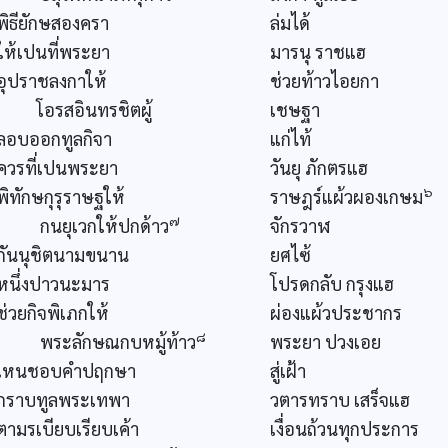
พิธียักษสองครา
ล่มได้
ให้เปนที่พระยา
มารนุ ราชแฮ
อุปราชลงกาให้
ช่วยท้าวไอยกา
โอรสอินทรชิตผู้
เชษฐา
ลอบออกทูลกิจา
แก่ไท้
ควรที่เปนพระยา
วันยุ ภักตรแฮ
๖
พิทักษกุรุราษฐให้
ราษฎร์แผ้วผองเกษม
๗
กนยุเวกให้ปกด้าว
จักรวาฬ
กันนุชิตนามขนาน
ยศไซ้
หนึ่งปาวนะมาร
โปรดกลับ กรุงแฮ
ช่วยกิจพิเภกให้
ผ่องแผ้วประชากร
๘
พระลักษณกบหมู้ท้าว
พระยา ปวงเอย
เหนชอบคำปฤกษา
สู่เฝ้า
กราบทูลพระเทพา
วตารทราบ เสร็จแฮ
ตามรเบียบเรียบเค้า
เงื่อนถ้วนทุกประการ