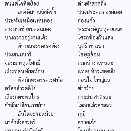
ตนแต่โลหิตย้อย
ต่างตั้งตาตลึง
มเหษีสาวสวัสดิทั้ง
ปวงประคอง องค์เอย
ประทับเหนือแท่นทอง
ก่องแก้ว
ลางนางช่วยปลดฉลอง
พระองค์ลูบ สุคนธแฮ
บางถวายอยู่งานแล้ว
โศรกซ้องกันแสง
ท้าวยลอรรคเรศทังง
บุตรี ท่านนา
ปวงสนมนารี
โอษฐอ้อน
จอมมารสุดโศกมี
กมลห่วง แหนแฮ
เร่งรทดหทัยสท้อน
แทตยท้าวเธอตลึง
พิศภักตรอรรคเรศท้อ
ถอนใจ ใหญ่แล
ตรัสกล่าวคดีไข
ข่าวร้าย
เสียรถคชพลไกร
กายสบ สาตรแฮ
จำจักเปลี่ยนภพย้าย
โลกยแล้วลาสมร
ฉันใดจะรอดม้วย
ฤๅมี
มาจักสั่งสารศรี
สวาศเจ้า
เวรก่อนเก่ากำม์ทวี
โซมส่ำ สนองเนอ