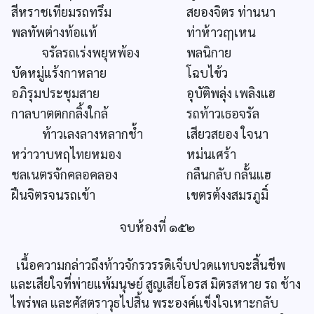
สีหราชเทียมรถทรึม
สยองจิตร ท่านนา
พลทัพต่างท้อแท้
ท่าห้าวฤๅเหน
จรัลรถเร่งพยุหพ้อง
พลนิกาย
บัดหมู่แร้งกาหลาย
โฉบไข้ว
อภิรุมประชุมสาย
อุบัติพลุ่ง เพลิงแฮ
กาลบาตตกกลิ้งใกล้
รถท้าวเธอจรัล
ท้าวเลงลางหลากช้ำ
เสียวสยอง ใจนา
หว่าวาบหฤไทยหมอง
หม่นเศร้า
ชลเนตรจักคลอคลอง
กลืนกลับ กลั้นแฮ
ฝืนจิตรจนรถเข้า
เขตรต้งงสมรภูมิ์
จบห้องที่ ๑๕๒
เนื้อความกล่าวถึงท้าวจักรวรรดิเจ็บปวดแทบจะสิ้นชีพ
และเสียใจที่พ่ายแพ้มนุษย์ สูญเสียโอรส มิตรสหาย รถ ช้าง
ไพร่พล และศัสตราวุธไปสิ้น พระองค์แข็งใจเหาะกลับ