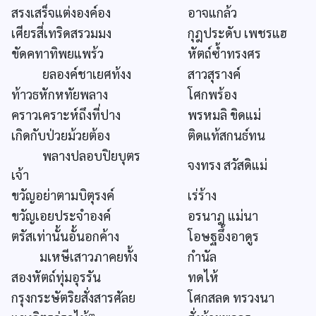
สรงเสร็จแต่งองค์อง
อาจแกล้ว
เศียรสี่เทริดสรวมมง
กุฎประดับ เพชรแฮ
ขัดคทาทิพยแพร้ว
หัตถ์ซ้ำทรงศร
ยลองค์ชาเยศท้งง
สาวสุรางค์
ท้าวธหักหทัยพลาง
โศกพร้อง
คราวเคราะห์ถึงที่ปาง
พรหมลิ ขิดแม่
เกิดกับป่วยม้วยต้อง
ติดแท้สกนธ์ทน
พลางปลอบปิยบุตร
จงทรง สวัสดิแม่
เจ้า
ขวัญอย่าตามบิตุรงค์
เร่ร้าง
ขวัญเอยประจำองค์
อรนาฎ แม่นา
ตรัสเท่านั้นอั้นอกค้าง
โอษฐอึ้งอาดูร
มเหษีเสาวภาคยทั้ง
กำนัล
สองหัตถ์ทุ่มอุรรัน
ทดไห้
กรุงกระษัตริยสั่งสารศัลย
โศกสลด ทรวงนา
๓