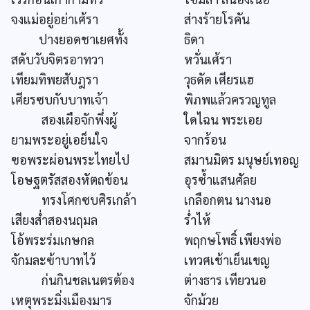
จงแม่อยู่อย่าเศ้รา
ส่างร้ายโรคัน
ปางยอดชาเยศทั้ง
ธิดา
สดับวับจิตรอาทวา
หวั่นเศ้รา
เทียมทิพยสับฎรา
วุธดัด เศียรแฮ
เศียรซบกับบาทเจ้า
พิภพแล้วครวญทูล
สองเผือจักพึ่งผู้
ใดไฉน พระเอย
ยามพระอยู่เอย็นใจ
จากร้อน
ฃอพระผ่อนพระไทยไป
สมานมิตร มนุษย์เทอญ
โอษฐตรัสสองหัตถข้อน
อุรซ้ำแสนศัลย
ทรงโศกซบศิรเกล้า
เกลือกตน นางนอ
เสียงส่ำสองนฤมล
ร่ำไห้
โอ้พระร่มเกษกล
พฤกษโพธิ์ เพียงพ่อ
จักมละฃ้าบาทไว้
เทวศเช้าเย็นเขญ
ก่นกินชลเนตรต้อง
ต่างธาร เทียวนอ
เหตุพระมิ่งเมืองมาร
จักม้วย