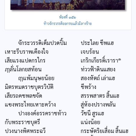
จักระวรรดิเต็มปวดปิ้ม
ประไลย ชีพแฮ
เหาะรีบราพเคืองใจ
เจบร้อน
๑
เสียแรงแปดกรไกร
เกริกเกียรดิ์เรารา
ฦๅลั่นโลกยสท้อน
ท่ววฟ้าดินแสยง
ฤๅแพ้มนุษยน้อย
สองหัตถ์ เล่าแฮ
มิตรหมดราชบุตรวิบัติ
ชีพร้าง
เสียรถคชพลขจัด
สรรพสาตร สิ้นแฮ
แฃงพระไทยเหาะคว้าง
สู่ห้องปรางพลัน
ปางองค์อรรคราชท้าว
วัชนี สูรแฮ
กับพระราชบุตรี
แน่งน้อย
ปวงนางพิศพระฉวี
กระษัตริยเสื่อม สิ้นแฮ