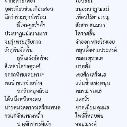
ฝากธิดาองค์อร
โอบอ้อม
บุตรเดียวช่วยเตือนสอน
ถนอมนาฎ ณแม่
นึกว่าร่วมทุกข์พร้อม
เพื่อนไร้ยามเขญ
สี่โอษฐธร่ำซ้ำ
สั่งสาร สนมนา
ปวงนาฎแน่งนางมาร
โศรกสอื้น
จนรุ่งพระสุริยกาล
จำออก พระโรงเอย
สั่งสุพินจัดพื้น
พยุหตั้งตามประสงค์
สุพินเร่งจัดพ้อง
พลยง ยุทธแฮ
สี่เหล่าโดยจตุรงค์
บาทตั้ง
๒
จดรถทิพยเคยทรง
เคยศึก เสร็จแฮ
พลน่าขวาซ้ายท้งง
แล่นซ้ำแซงหนุน
หกสิบสมุทล้วน
พลรณ รบแฮ
ได้หนึ่งหนีสองตน
แตกริ้ว
นายหมวดตรวจเตรียมพหล
ฃาดเฆี่ยน คุมแฮ
กลแต่จักแพลงพลิ้ว
ไพล่ลี้หลบตน
ปางจักรวรรดิเจ้า
จอมณรงค์