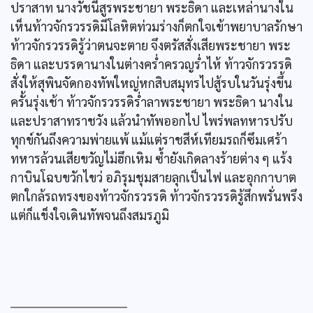
ปราสาท นางวัชนีสูรพระชายา พระธิดา และเหล่านางใน
เห็นท้าวจักรวรรดิมีโลหิตท่วมร่างก็ตกใจเข้าพยาบาลรักษา
ท้าวจักรวรรดิรู้ว่าตนจะตาย จึงตรัสสั่งเสียพระชายา พระ
ธิดา และบรรดานางในต่างคร่ำครวญร่ำไห้ ท้าวจักรวรรดิ
สั่งให้สุพินจัดกองทัพใหญ่หกสิบสมุทรไปสู้รบในวันรุ่งขึ้น
ครั้นรุ่งเช้า ท้าวจักรวรรดิร่ำลาพระชายา พระธิดา นางใน
และปราสาทราชวัง แล้วนำทัพออกไป ไพร่พลทหารปรับ
ทุกข์กันถึงความพ่ายแพ้ แม้แต่ราชสีห์เทียมรถก็ซึมเศร้า
ทหารล้วนเสียขวัญไม่ฮึกเหิม ซ้ำยังเกิดลางร้ายต่าง ๆ แร้ง
กาบินโฉบขวักไขว่ อภิรุมชุมสายลุกเป็นไฟ และอุกกาบาต
ตกใกล้รถทรงของท้าวจักรวรรดิ ท้าวจักรวรรดิรู้สึกพรั่นพรึง
แต่ก็แข็งใจเดินทัพจนถึงสมรภูมิ