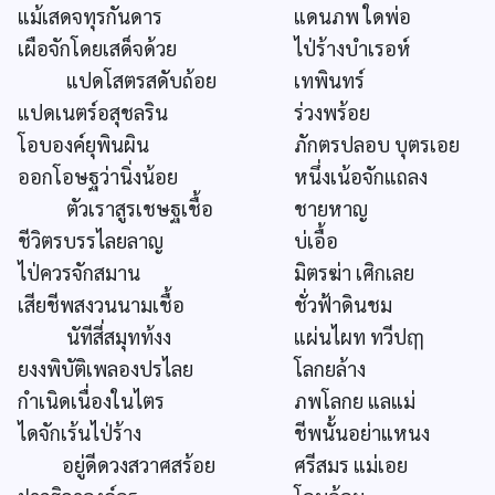
แม้เสดจทุรกันดาร
แดนภพ ใดพ่อ
เผือจักโดยเสด็จด้วย
ไป่ร้างบำเรอห์
แปดโสตรสดับถ้อย
เทพินทร์
แปดเนตร์อสุชลริน
ร่วงพร้อย
โอบองค์ยุพินผิน
ภักตรปลอบ บุตรเอย
ออกโอษฐว่านิ่งน้อย
หนึ่งเน้อจักแถลง
ตัวเราสูรเชษฐเชื้อ
ชายหาญ
ชีวิตรบรรไลยลาญ
บ่เอื้อ
ไป่ควรจักสมาน
มิตรฆ่า เศิกเลย
เสียชีพสงวนนามเชื้อ
ชั่วฟ้าดินชม
นัทีสี่สมุทท้งง
แผ่นไผท ทวีปฤๅ
ยงงพิบัติเพลองปรไลย
โลกยล้าง
กำเนิดเนื่องในไตร
ภพโลกย แลแม่
ไดจักเร้นไป่ร้าง
ชีพนั้นอย่าแหนง
อยู่ดีดวงสวาศสร้อย
ศรีสมร แม่เอย