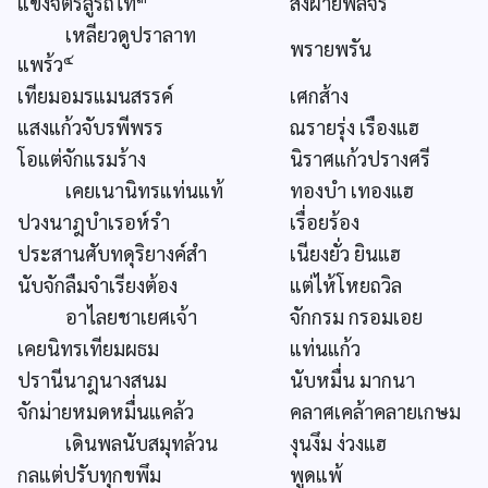
แขงจิตรลู่รถไท้
สั่งผ้ายพลจร
เหลียวดูปราลาท
พรายพรัน
๔
แพร้ว
เทียมอมรแมนสรรค์
เศกส้าง
แสงแก้วจับรพีพรร
ณรายรุ่ง เรืองแฮ
โอแต่จักแรมร้าง
นิราศแก้วปรางศรี
เคยเนานิทรแท่นแท้
ทองบำ เทองแฮ
ปวงนาฎบำเรอห์รำ
เรื่อยร้อง
ประสานศับทดุริยางค์สำ
เนียงยั่ว ยินแฮ
นับจักลืมจำเรียงต้อง
แต่ไห้โหยถวิล
อาไลยชาเยศเจ้า
จักกรม กรอมเอย
เคยนิทรเทียมผธม
แท่นแก้ว
ปรานีนาฎนางสนม
นับหมื่น มากนา
จักม่ายหมดหมื่นแคล้ว
คลาศเคล้าคลายเกษม
เดินพลนับสมุทล้วน
งุนงึม ง่วงแฮ
กลแต่ปรับทุกขพึม
พูดแพ้