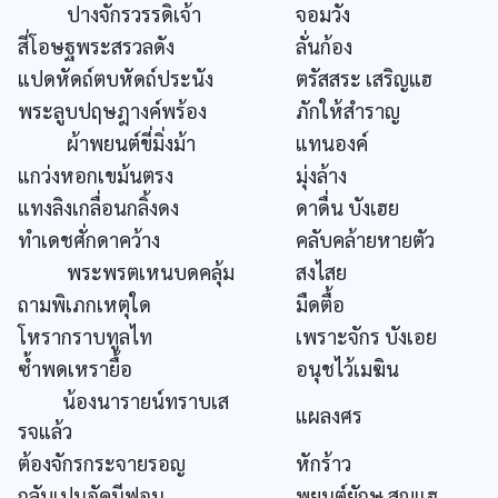
ปางจักรวรรดิเจ้า
จอมวัง
สี่โอษฐพระสรวลดัง
ลั่นก้อง
แปดหัดถ์ตบหัดถ์ประนัง
ตรัสสระ เสริญแฮ
พระลูบปฤษฎางค์พร้อง
ภักให้สำราญ
ผ้าพยนต์ขี่มิ่งม้า
แทนองค์
แกว่งหอกเขม้นตรง
มุ่งล้าง
แทงลิงเกลื่อนกลิ้งดง
ดาดื่น บังเฮย
ทำเดชศั่กดาคว้าง
คลับคล้ายหายตัว
พระพรตเหนบดคลุ้ม
สงไสย
ถามพิเภกเหตุใด
มืดตื้อ
โหรากราบทูลไท
เพราะจักร บังเอย
ซ้ำพดเหรายื้อ
อนุชไว้เมฆิน
น้องนารายน์ทราบเส
แผลงศร
รจแล้ว
ต้องจักรกระจายรอญ
หักร้าว
กลับเปนอัคนีฟอน
พยนต์ยักษ สูญแฮ