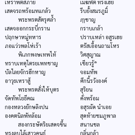
เหราพตสภาย
เมฆพัต ทรงเฮย
เสดจรถพร้อมทแกล้ว
รีบยั้งสมรภูมิ์
พระพรตสัตรุศล้ำ
ฦๅชาญ
เสดจออกกระบี่กราน
กราบเกล้า
ปฤกษาหมู่ทหาร
ปราบเหล่า อสูรเฮย
ภอแว่วพลโห่เร้า
ตรัสเอื้อนถามโหร
พิเภกพงษเทพไท้
วิศสุญาณ
๑
ทราบเหตุไตรยเพทชาญ
เชียวรู้
บัลไลยจักรฮึกหาญ
จอมทัพ
อาวุธเหราสู้
ศึกนี้รวังองค์
พระพรตสั่งให้บุตร
สุริยน
จัดทัพโยธีคณ
คั่งพร้อม
กองหลวงยักษลิงปน
อสุรผัด นำเอย
องคตนิลพัทล้อม
สุดท้ายชมภูพาล
สองกระษัตริยเสดจขึ้น
สนานชล
ทรงลูบไล้เสาวคนธ์
กลิ่นกล้า