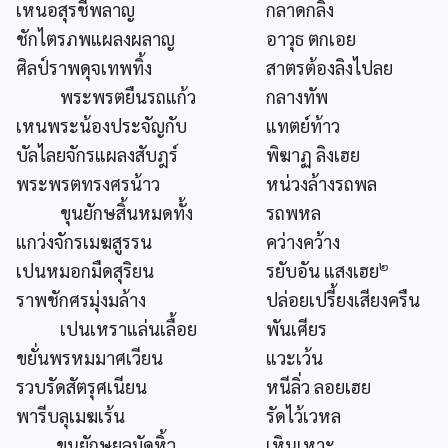
เหนอสุรชีพลาญ
กลาดกลิ้ง
ชักไตรภพแผลงผลาญ
อาวุธ ตกเอย
ศิลป์ราพดุจเทพทิ้ง
สาตรต้องลิงไปลย
พระพรตยืนรถแก้ว
กลางทัพ
เหนพระน้องประจัญกับ
แทตย์ท้าว
บัลไลยจักรแผลงสับฎร์
พิฆาฏ ลิงเฮย
พระพรตทรงศรน้าว
หน่วงล้างรถพล
ขุนยักษสิ้นหมดทั้ง
รถพหล
แกว่งจักรเมฆสูรรน
คว่างคว้าง
๒
เปนหมอกมืดสุริยน
รยับอัน แสงเฮย
ราพชักศรมุ่งมล้าง
ปล่อยเปรี้ยงเสียงครืน
เปนเหราแล่นเลื้อย
พันเศียร
ขยั่นพรหมมาศเวียน
แวะเว้น
รวบรัดสัตรุศเนียน
หนีลิ่ว ลอยเฮย
พารีบลุเมฆเร้น
รัดไว้เวหล
ขุนยักษยลมัดหิ้ว
เหินเหาะ