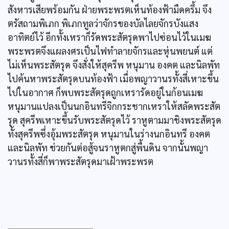
สังหารเสียพร้อมกัน ฝ่ายพระพรตเห็นท้องฟ้ามืดครึ้ม จึง
ตรัสถามพิเภก พิเภกทูลว่าจักรของบัลไลยจักรบังแสง
อาทิตย์ไว้ อีกทั้งเหราก็รัดพระสัตรุดพาไปซ่อนไว้ในเมฆ
พระพรตจึงแผลงศรเป็นไฟทำลายจักรและหุ่นพยนต์ แต่
ไม่เห็นพระสัตรุด จึงสั่งให้สุครีพ หนุมาน องคต และนิลพัท
ไปค้นหาพระสัตรุดบนท้องฟ้า เมื่อพญาวานรทั้งสี่เหาะขึ้น
ไปในอากาศ ก็พบพระสัตรุดถูกเหรารัดอยู่ในก้อนเมฆ
หนุมานแปลงเป็นนกอินทรีจิกกระชากเหราให้สลัดพระสัต
รุด สุครีพเหาะขึ้นรับพระสัตรุดไว้ ราหูตามมาชิงพระสัตรุด
ทั้งสุครีพซึ่งอุ้มพระสัตรุด หนุมานในร่างนกอินทรี องคต
และนิลพัท ช่วยกันต่อสู้จนราหูตกสู่พื้นดิน จากนั้นพญา
วานรทั้งสี่ก็พาพระสัตรุดมาเฝ้าพระพรต