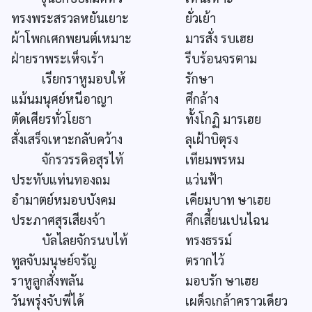
ทรงพระสรวลหยันเยาะ
ยั่วเย้า
ผ้าโพกเศกพยนต์เหมาะ
มารสั่ง รบเฮย
ฝ่ายราพระเห็จเร้า
รีบร้อนจรตาม
เรียกราหูมอบให้
รักษา
แม้นมนุศย์หนีอาญา
ศึกล้าง
ตัดเศียรทั่วโยธา
ทั้งโกฏิ มารเฮย
สั่งเสร็จเหาะกลับคว้าง
ลุเฝ้าบิตุรง
จักรวรรดิอสุรไท้
เทียมพรหม
ประทับแท่นทองถม
แว่นฟ้า
อำมาตย์หมอบบังคม
เคียมบาท ษาเฮย
ประภาศสุรเสียงจ้า
ศึกเสี้ยนเปนไฉน
บัลไลยจักรนบไท้
ทรงธรรม์
ทูลจับมนุษย์จรัญ
ตรากไว้
ราหูลูกสั่งพลัน
มอบรัก ษาเฮย
วันพรุ่งจับพี่ได้
เผด็จเกล้าคราวเดียว