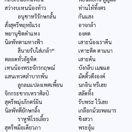
สว่างบเหนน้องท้าว
ท่านไท้ทิ้งศร
อนุชาหริรักษกลั้น
กันแสง
สั่งสุครีพฤทธิแรง
อาจกล้า
พยานุชิตคำแหง
องคต
นิลพัทตามทางฟ้า
เสาะน้องเราคืน
๓
สีนายรับใส่เกล้า
เหาะติด ตามนา
ตลอดทั่วอัฐทิศ
เสาะค้น
เหนน้องพระจักรกฤษณ์
บังกลีบ เมฆแฮ
แสนเทวศลำบากพ้น
มัดติ้วตึงองค์
ลูกลมแปลงเพศเพี้ยน
นกอิน ทรีเฮย
จิกกระชากเหราศิลป์
สลัดทิ้ง
สุครีพมุ่งภักตร์ผิน
รับพระ ไว้เฮย
นิลพัทตียักษกลิ้ง
เกลือกม้วยพลมาร
ราหูพิโรธเลี้ยว
ชิงสวา
สุครีพมือเดียวภา
พระอุ้ม