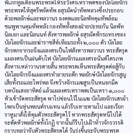
พิเภกทูลเตือนพระพรตให้ระวังศรเหราพตของบัลไลยจักร
พระพรตให้สุครีพจัดทัพ อสุรผัดนำทัพหลวงซึ่งประกอบ
ด้วยพลยักษ์และพลวานร องคตและนิลพัทคุมทัพล้อม
ชมพูพานคุมทัพหลัง กองทัพทั้งสองฝ่ายปะทะกัน นิลพัท
นิลเอก และนิลนนท์ สังหารพลยักษ์ อสุรผัดหักรถทรงของ
บัลไลยจักรและฆ่าราชสีห์เทียมรถทั้ง ๒,๐๐๐ ตัว บัลไลย
จักรตกจากรถจึงแผลงศรเป็นไฟสังหารพลวานร พระสัตรุด
แผลงศรเป็นฝนดับไฟ บัลไลยจักรแผลงศรอนันต์ไตรภพ
สังหารเหล่าวานรตายสิ้น พระพรตเห็นพระสัตรุดต่อสู้กับ
บัลไลยจักรจึงแผลงศรทำลายรถศึก พลยักษ์บัลไลยจักรสูญ
เสียทั้งรถและไพร่พล จึงขว้างจักรเมฆสูรเป็นหมอกมืด
บดบังแสงอาทิตย์ แล้วแผลงศรเหราพตเป็นเหรา ๑,๐๐๐
หัวเข้ารัดพระสัตรุด พาไปซ่อนไว้ในเมฆ บัลไลยจักรเสกผ้า
โพกเป็นหุ่นพยนต์รบแทน แล้วรีบเหาะตามไป และเรียก
ราหูมาสั่งให้คุมตัวพระสัตรุดไว้ หากพระสัตรุดหนีไปได้
จะตัดหัวพลยักษ์ทั้งโกฏิ จากนั้นก็รีบไปเฝ้าท้าวจักรวรรดิ
กราบทูลว่าจับตัวพระสัตรุดได้ วันรุ่งขึ้นจะจับพระพรต