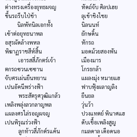
ต่างทรงเครื่องยุทธผจญ
หัดถ์จับ ศิลปเฮย
ขึ้นรถรีบไป่ช้า
ลุเข้าชิงไชย
นิลพัทนิลเอกทั้ง
นิลนนท์
เฃ้าต่อยุทธนาพล
ยักษดิ้น
อสุรผัดล้างพหล
หักรถ
พิฆาฏราชสีห์สิ้น
มอดม้วยสองพัน
เอารสสี่ภักตร์เจ้า
เมืองมาร
ตกรถซวนเซซาน
โกรธกล้า
จับศรเผ่นยืนทยาน
แผลงมุ่ง หมายแฮ
เปนอัคนีพร่างฟ้า
ฟาบฟุ้งผลาญลิง
พระสัตรุศวุฒิแกล้ว
ยืนยล
เพลิงพลุ่งลวกลาญพล
วุ่นว้า
แผลงศรไล่รอญผจญ
ปวงแทตย์ พินาศแฮ
เปนพิรุณร่วงฟ้า
ดับเชื้อเพลิงสูญ
ลูกท้าวสี่ภักต์รแค้น
กมลดาล เดือดนอ