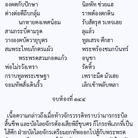
องคตกับปักษา
นิลพัท ช่วยแฮ
ต่างต่อตีถีบกลุ้ม
ราพต้องตกดิน
นกหายคงเพศน้อม
รับสัตรุศ รเหจเฮย
สามกระบี่ตามรุด
ลุแล้ว
วางองคบัดวายุบุตร
ทูลเสรจ ศึกฮา
สมพระไทยภักตรแผ้ว
พระพร้องชมกบินทร์
พระพรดสวมกอดแก้ว
อนุชา
พ่อไม่รวังเหรา
รัดหิ้ว
กราบทูลพระเชษฐา
เพราะมืด มัวเฮย
จอมทัพสั่งเดินริ้ว
เลิกเข้าพลับพลา
จบห้องที่ ๑๔๔
เนื้อความกล่าวถึงเมื่อท้าวจักรวรรดิทราบว่ามารกระบิล
สิ้นชีพ และบัลไลยจักรต้องเสียพิธีชุบศร ก็โกรธพิเภกที่เป็น
ไส้ศึก ฝ่ายบัลไลยจักรเตรียมยกทัพออกไปสู้กับพระพรต