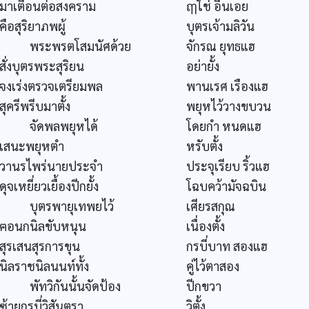
มาเตือนต่อสงคราม
ฤๅใช่ อื่นเอย
คือสุริยาภพผู้
บุตรเจ้ามลิวัน
พระพรตโสมนัศด้วย
จักรณ ยุทธแฮ
สั่งบุตรพระสุริยน
อย่ายั้ง
จงเร่งตรวจเตรียมพล
พานเรศ เรืองแฮ
สุครีพรีบมาตั้ง
พยุหไว้วางขบวน
จัดพลพยุหได้
โดยกำ หนดแฮ
เสนะพยุหตำ
หรับตั้ง
วานรไพร่นายประจำ
ประจุเรียบ ริ้วแฮ
ดุจเหยี่ยวเยื้องปีกยั้ง
โฉบคว้ามัจฉบิน
บุตรพายุเทพยไว้
เศียรสกุณ
ฅอนกนิลขับหนุน
เนื่องตั้ง
สุรเสนสุรการขุน
กรบี่บาท สองแฮ
นิลราชนิลนนท์ทั้ง
คู่ไว้ตาสอง
พัทวิกันนั้นจัดป้อง
ปีกขวา
ซ้ายกรบี่วิสันตรา
วิตั้ง