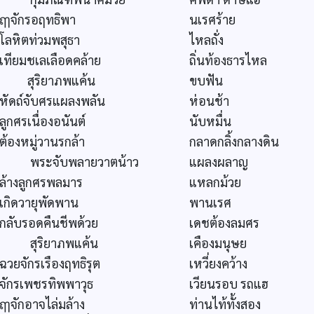
ฤๅจักรอฤทธิพา
นเรศร้าย
โลหิตท่วมพสุธา
ไหลถั่ง
เทียมชเลเลือดคล้าย
ถิ่นท้องธารไหล
สุริยาภพแค้น
ขบฟัน
หัดถ์จับศรแผลงพลัน
ห่อนช้า
ลูกศรเนื่องอนันต์
นับหมื่น
ต้องหมู่วานรกล้า
กลาดกลิ้งกลางดิน
พระจับพลายวาตน้าว
แผลงผลาญ
ล้างลูกศรพลมาร
แหลกม้วย
เกิดวายุพัดพาน
พานเรศ
กลับรอดคืนชีพด้วย
เดชต้องลมศร
สุริยาภพแค้น
เคืองมนุษย
ฉวยจักรเรืองฤทธิรุต
เหวี่ยงคว้าง
จักรเพชรทิพพาวุธ
เวียนรอบ รถแฮ
ฤๅจักอาจไล่มล้าง
ท่านไท้ทั้งสอง