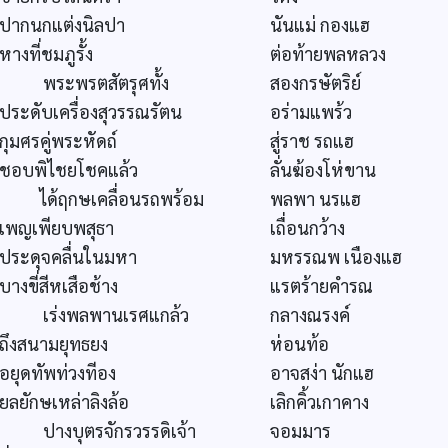
ปากนกแต่งนิลปา
นันแม่ กองแฮ
หางที่ชมภูรั้ง
ต่อท้ายพลหลวง
พระพรตสัตรุศทั้ง
สองกรษัตริย์
ประดับเครื่องสุวรรณรัตน
อร่ามแพร้ว
กุมศรคู่พระหัดถ์
สู่ราช รถแฮ
ชอบพิไชยโชคแล้ว
ลั่นฆ้องโห่ขาน
ได้ฤกษเคลื่อนรถพร้อม
พลพา นรแฮ
เพญเพียบพสุธา
เถื่อนกว้าง
ประดุจคลื่นในมหา
มหรรณพ เนืองแฮ
บางขี่สีหเสือช้าง
แรตร้ายคำรณ
เร่งพลพานเรศแกล้ว
กลางณรงค์
ถึงสนามยุทธยง
ห่อนท้อ
อยุดทัพท่วงทีอง
อาจสง่า นักแฮ
ยลยักษเหล่าลิงล้อ
เลิกคิ้วเกาคาง
ปางบุตรจักรวรรดิเจ้า
จอมมาร