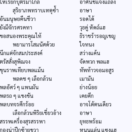
ให้เรียกบุตรมาใกล้
อาศน์ชี้แจงแถลง
สุริยาภพทราบเหตุซ้ำ
อาษา
อันมนุษยคืนชีวา
รอดได้
ยังมีจักรศรคทา
วุธคู่ หัดถ์แฮ
ขอสนองพระคุณไท้
ธิราชร้ารอญเขญ
พยามารโสมนัศด้วย
ใจทนง
นึกแต่จักสมประสงค์
สว่างแค้น
ตรัสสั่งสุพิณจง
จัดพวก พลแฮ
ขุนราพเทียบพลแม้น
ทัพท้าวจอมอสูร
พลคช ๆ เลือกล้วน
เมามัน
พลอัศว์ ๆ แพนผัน
ย่างน้อย
พลรถ ๆ แขงขัน
เคยศึก
พลบทจรศึกร้อย
อาจโต้ตนเดียว
เลือกล้วนพิริยเชี่ยวอ้าง
อาษา
สรรพเครื่องสุรสรรพา
ยุทธพร้อม
กองน่าปีกซ้ายขวา
หนุนแล่น แซงแฮ