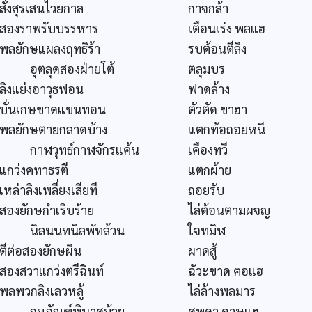
สั่งสุรเสนไวยกาล
กาจกล้า
สองราพรับบรรหาร
เตือนเร่ง พลแฮ
พลยักษแผลงฤทธิร้า
รบต้อนตีลิง
อุตลุดสองฝ่ายโต้
ตลุมบร
ลิงแย่งอาวุธฟอน
ฟาดล้าง
บั่นเกษขาดแขนทอน
ตัวตัด ขาฮา
พลยักษตายกลาดบ้าง
แตกท้อถอยหนี
กาฬวุทธ์กาฬจักรแค้น
เคืองทวี
แกว่งคทาธรตี
แตกผ้าย
เหล่าลิงเพลี่ยงเสียที
ถอยรับ
สองยักษกำเริบร้าย
ไล่ต้อนตามผจญ
นิลนนทนิลพัทล้วน
ใจทมิฬ
ตีต่อสองยักษผิน
ผาดสู้
สองสวาแกว่งตรีฉินท์
ฉัวะขาด ฅอแฮ
พลพวกลิงเลวหลู้
ไล่ล้างพลมาร
กุมภัณฑ์พินาศม้วย
ศพดา ดาษแฮ