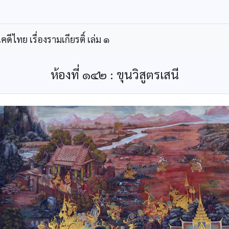
ีไทย เรื่องรามเกียรติ์ เล่ม ๑
ห้องที่ ๑๔๒ : ขุนวิสูตรเสนี