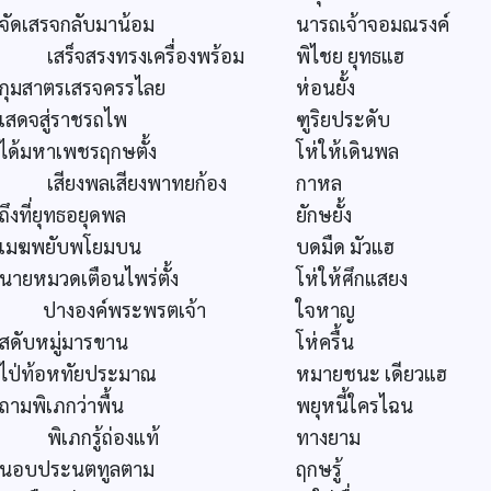
จัดเสรจกลับมาน้อม
นารถเจ้าจอมณรงค์
เสร็จสรงทรงเครื่องพร้อม
พิไชย ยุทธแฮ
กุมสาตรเสรจครรไลย
ห่อนยั้ง
เสดจสู่ราชรถไพ
ฑูริยประดับ
ได้มหาเพชรฤกษตั้ง
โห่ให้เดินพล
เสียงพลเสียงพาทยก้อง
กาหล
ถึงที่ยุทธอยุดพล
ยักษยั้ง
เมฆพยับพโยมบน
บดมืด มัวแฮ
นายหมวดเตือนไพร่ตั้ง
โห่ให้ศึกแสยง
ปางองค์พระพรตเจ้า
ใจหาญ
สดับหมู่มารขาน
โห่ครื้น
ไป่ท้อหทัยประมาณ
หมายชนะ เดียวแฮ
ถามพิเภกว่าพื้น
พยุหนี้ใครไฉน
พิเภกรู้ถ่องแท้
ทางยาม
นอบประนตทูลตาม
ฤกษรู้