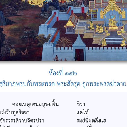
คอยเหตุเหนมนุษยฟื้น
ชีวา
เร่งรีบทูลกิจจา
แด่ไท้
จักรวรรดิวาบจิตรปรา
รมย์นิ่ง ตลึงแฮ