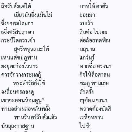
ถือรับสั่งแต่ใต้
บาทให้หาตัว
เยียวมันยิ่งแม้นไม่
ยอมมา
จึ่งยกพลโถมถา
รบเร้า
ธจึ่งตรัสปฤกษา
สืบต่อ ไปเฮย
กระบี่ใดควรเข้า
ต่อถ้อยทศพิณ
สุครีพทูลแนะไท้
นฤบาล
เหนแต่ชมภูพาน
แกว่นรู้
ยงยุทธว่องโวหาร
หากซื่อ ตรงนา
ควรจักวางกระมลกู้
กิจให้สื่อสาสน
พระตำรัสสั่งใช้
ชมภู พานเฮย
จงสื่อนครลองดู
สักครั้ง
๑
เขาจะอ่อนน้อมดูนู
ฤๅฃัด แขงนา
ท่านอย่าเผลอพลันพลั้ง
พลาดต้องบัดสี
พานรินทร์รับสั่งแล้ว
เรห็จทยาน
บันลุลงกาสฐาน
ไป่ช้า