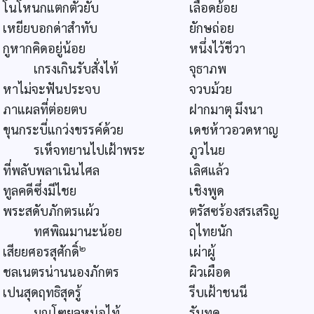
โนโหนกแตกตัวยับ
เลือดย้อย
เหยียบอกด่าสำทับ
ยักษถ่อย
กูหากคิดอยู่น้อย
หนึ่งไว้ชีวา
เกรงเกินรับสั่งไท้
จุธาภพ
หาไม่จะฟันประจบ
จวบม้วย
ภาแผลที่ต่อยตบ
ฝากมาตุ มึงนา
ขุนกระบี่แกว่งขรรค์ด้วย
เดชห้าวอวดหาญ
รเห็จทยานไปเฝ้าพระ
ภูวไนย
ที่พลับพลาเนินไศล
เลิศแล้ว
ทูลคดีซึ่งมีไชย
เชิงพูด
พระสดับภักตรแผ้ว
ตรัสซร้องสรเสริญ
ทศพิณมานะน้อย
ฤไทยนัก
๒
เสียยศอรสุศักดิ์
เผ่าผู้
ชลเนตรน่านนองภักตร
ผิวเผือด
เปนสุดฤทธิสุดรู้
รีบเฝ้าชนนี
มณโฑยลหน่อไท้
รันทด