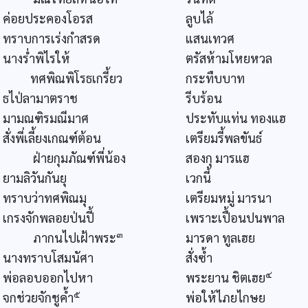
ค่อยประคองโอรส
ลูบไล้
ทราบการเร่งกำสรด
แสนเทวศ
นางร่ำพิไรให้
ตรัสห้ามโหยหวล
ทศพิณพิโรธเกรี้ยว
กระทืบบาท
ธไป่ลามาตราช
รีบร้อน
มามณฑิรมณีมาศ
ประทับแท่น ทองแฮ
สั่งพี่เลี้ยงเกณฑ์ต้อน
เตรียมรี้พลขันธ์
ฝ่ายกุมภัณฑ์พี่น้อง
สองกุ มารแฮ
ยามลิวันกันยุ
เวกนี้
ทราบว่าทศพิณมุ
เตรียมหมู่ มารนา
เกรงจักพลอยป่นปี้
เพราะเปื้อนปนพาล
๓
ภากนไปเฝ้าพระ
มารดา ทูลเฮย
นางทราบโสมนัศา
สั่งซ้ำ
๔
พ่อลอบออกไปหา
พระยาน ชิตเฮย
๕
จกช่วยจักชูค้ำ
พ่อให้ไภยไกษย