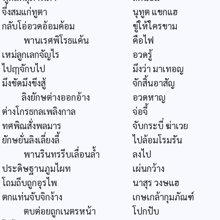
จึ่งสมแก่ทูตา
นุทูต แขกแฮ
กลับโอ่อวดอ้อมค้อม
ขู่ให้ใครขาม
พานเรศพิโรธแค้น
คือไฟ
เหม่ลูกเลกจัญไร
อวดรู้
ไปฤๅจักบไป
มึงว่า มาเทอญ
มึงขัดมึงขึงสู้
จักสิ้นอาสัญ
ลิงยักษต่างออกอ้าง
อวดหาญ
ต่างโกรธกลเพลิงกาล
จ่อจี้
ทศพิณสั่งพลมาร
จับกระบี่ ฆ่าเวย
ยักษยั่นลิงเลี่ยงลี้
ไปล้อมโรมรัน
พานรินทรรีบเลื่อนล้ำ
ลงไป
ประดิษฐานภูมไผท
เผ่นกว้าง
โถมถีบถูกอุรไพ
นาสุร วงษแฮ
ตกแท่นจับจิกง้าง
เกษเกล้ากุมภัณฑ์
ตบต่อยถูกเนตรหน้า
โปกปับ