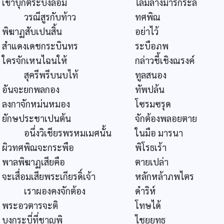
เข้าบุกตระบึงล้อม
ไล่มล้างมารกระลี
วรณีสูรกับท้าว
ทศพิณ
พิฆาฏสับเปนสิ้น
อย่าไว้
สำแดงเดชกระบินทร
ระบือภพ
ใครจักเหนไฉนให้
กล่าวชี้เชิงณรงค์
สุครีพรีบนบไท้
ทูลสนอง
อันจะยกพลกอง
ทัพปล้น
ลงกาจักหม่นหมอง
โซรมซรุด
ยักษประชาเปนต้น
จักต้องพลอยตาย
อนึ่งวิเชียรพรหมเมศนั้น
ในมือ มารนา
ผิวทศพิณจะกระพือ
พิโรธเร้า
พาลพิฆาฏเสียคือ
ตายเปล่า
จะเสื่อมเสียพระเกียรดิ์เจ้า
หลักหล้าภพไตร
เราผองคงจักต้อง
ดำริห์
พระอวตารจะติ
โทษได้
บงกระบี่ที่ชาญพิ
ไชยยุทธ