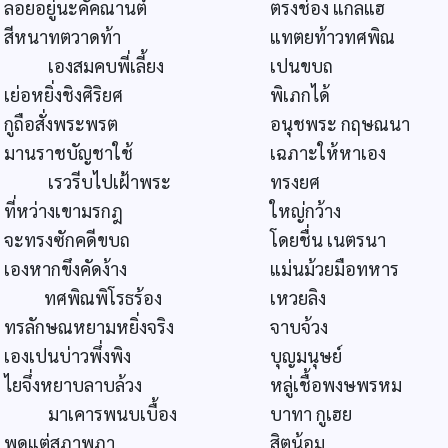
ลอยอยู่นะคัคณานต์
ตรงช่อง แกลแฮ
สีหนาทตวาดท้า
แทตยท้าวทศพิณ
เองสมคบพี่เลี้ยง
เปนขบถ
เย่อหยิ่งชิงศิริยศ
พิเภกได้
กูถือสั่งพระพรต
อนุชพระ กฤษณนา
มานราชบัญชาใช้
เฉภาะให้หาเอง
เรวรีบไปเฝ้าพระ
ทรงยศ
ที่หว่างเขามรกฎ
ใหญ่กว้าง
จะทรงซักคดีขบถ
โดยชื่น เนตรนา
เองหากขึงคัดง้าง
แม่นม้วยมือทหาร
ทศพิณพิโรธร้อง
เหวยลิง
ทรลักษณหยามหยิ่งจริง
จาบจ้วง
เองเปนบ่าวพึ่งพิง
บุญมนุษย์
ไยจึ่งหยาบลาบล้วง
หลู่เชื้อพงษพรหม
มาเคารพนบเบื้อง
บาทา กูเฮย
พูดแต่สุภาพภา
สิตน้อม