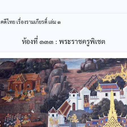
ีไทย เรื่องรามเกียรติ์ เล่ม ๑
ห้องที่ ๑๓๓ : พระราชครูพิเชต