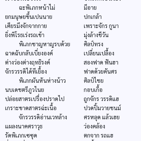
ฉะพิเภกหน้าไม่
มีอาย
ยกมนุษยขึ้นเปนนาย
ปกเกล้า
เศียรมึงจักจากกาย
เพราะจักร กูนา
ยิ่งพิโรธเร่งรถเข้า
มุ่งล้างชีวัน
พิเภกชาญหาญรบด้วย
ศิลป์ทรง
ฉาดฉับกลับเบี่ยงองค์
เปลี่ยนเปลื้อง
ต่างว่องต่างฤทธิรงค์
สองฟาด ฟันฮา
จักรวรรดิได้ทีเยื้อง
ฟาดด้วยคันศร
พิเภกผันหันห่างน้าว
ศิลป์ไชย
นบเดชตรีภูวไนย
กอบเกื้อ
ปล่อยสาตรเปรื่องปราดไป
ถูกจักร วรรดิแฮ
เกราะขาดสาตรฉ่ะเนื้อ
ปวดปิ้มวายชนม์
จักรวรรดิอ่านเวทล้าง
ศรหลุด แล้วเฮย
แผลงนาคศราวุธ
ว่องคล้อง
รัดพิเภกเซซุด
ตกจาก รถแฮ