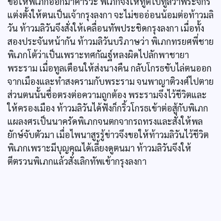
ขอให้พิเภกออกมาคารวะ พิเภกจึงให้ทูตไปทูลว่าพระจักรี
แต่งตั้งให้ตนเป็นเจ้ากรุงลงกา จะไม่ขออ่อนน้อมต่อท้าวมลิ
วัน ท้าวมลิวันจึงสั่งให้เคลื่อนทัพประชิดกรุงลงกา เมื่อทั้ง
สองประจันหน้ากัน ท้าวมลิวันบริภาษว่า พิเภกทรยศพี่ชาย
พิเภกโต้ว่าเป็นเพราะทศกัณฐ์หลงผิดไปลักพาชายา
พระราม เมื่อทูลเตือนให้ส่งนางคืน กลับโกรธขับไล่ตนออก
จากเมืองและทำสงครามกับพระราม จนพาญาติวงศ์ไปตาย
ส่วนตนนั้นซื่อตรงต่อความถูกต้อง พระรามจึงไว้ชีวิตและ
ให้ครองเมือง ท้าวมลิวันได้ฟังก็กริ้วโกรธเข้าต่อสู้กับพิเภก
แผลงศรเป็นนาครัดพิเภกจนตกจากรถทรงและสั่งให้พล
ยักษ์จับตัวมา เมื่อไพนาสูรรู้ข่าวจึงขอให้ท้าวมลิวันไว้ชีวิต
พิเภกเพราะมีบุญคุณได้เลี้ยงดูตนมา ท้าวมลิวันจึงให้
ตีตรวนพิเภกแล้วสั่งเลิกทัพเข้ากรุงลงกา