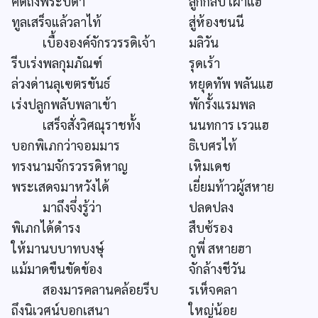
คิดถึงพระบิดา
ลูกกลับ เฝ้าแฮ
ทูลเสร็จแล้วลาไท้
สู่ห้องชนนี
เบื้ององค์จักรวรรดิเจ้า
มลิวัน
รีบเร่งพลกุมภัณฑ์
รุดเร้า
ล่วงด่านลุเฃตรขันธ์
หยุดทัพ พลันแฮ
เร่งปลูกพลับพลาเข้า
พักรั้งแรมพล
เสร็จสั่งวิศณุราชทั้ง
นนทการ เรวแฮ
บอกพิเภกว่าจอมมาร
ธิเบศรไท้
ทรงนามจักรวรรดิหาญ
เหิมเดช
พระเสดจมาหวังได้
เยี่ยมท้าวผู้สหาย
มาถึงจึ่งรู้ว่า
ปลดปลง
พิเภกได้ดำรง
สืบซ้รอง
ให้มานบบาทบงษุ์
กูพี่ สหายฮา
แม้มาดขืนขัดข้อง
จักล้างชีวัน
สองมารคลานคล้อยรีบ
รเห็จคลา
ถึงนิเวศน์บอกเสนา
ใหญ่น้อย