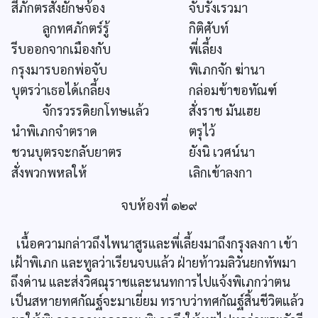
สี่ภักตรสั่งยักษจ้อง
จับรั้งเรวมา
ลูกทศภักตร์รู้
กิติศับท์
รีบออกจากเมืองกับ
พี่เลี้ยง
กรุงมารบอกพ่อจับ
พิเภกจัก ฆ่านา
บุตรว่าเธอได้เกลี้ยง
กล่อมข้าขอทัณฑ์
จักรวรรดิยกโทษแล้ว
สั่งราช มันเฮย
นำพิเภกจำตราด
ตรุไว้
ชวนบุตรจะกลับยาตร
ยังนิ เวศน์นา
สั่งพวกพหลให้
เลิกเข้าลงกา
จบห้องที่ ๑๒๙
เนื้อความกล่าวถึงไพนาสูรและพี่เลี้ยงมาถึงกรุงลงกา เข้า
เฝ้าพิเภก และทูลว่าเรียนจบแล้ว ฝ่ายท้าวมลิวันยกทัพมา
ถึงด่าน และส่งวิศณุราชและนนทการไปแจ้งพิเภกว่าตน
เป็นสหายทศกัณฐ์จะมาเยี่ยม ทราบว่าทศกัณฐ์สิ้นชีวิตแล้ว