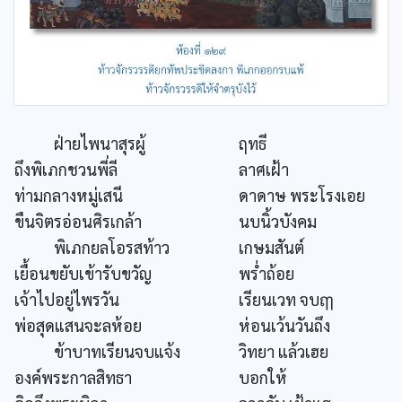
ฝ่ายไพนาสุรผู้
ฤทธี
ถึงพิเภกชวนพี่ลี
ลาศเฝ้า
ท่ามกลางหมู่เสนี
ดาดาษ พระโรงเอย
ขืนจิตรอ่อนศิรเกล้า
นบนิ้วบังคม
พิเภกยลโอรสท้าว
เกษมสันต์
เยื้อนขยับเข้ารับขวัญ
พร่ำถ้อย
เจ้าไปอยู่ไพรวัน
เรียนเวท จบฤๅ
พ่อสุดแสนจะลห้อย
ห่อนเว้นวันถึง
ข้าบาทเรียนจบแจ้ง
วิทยา แล้วเฮย
องค์พระกาลสิทธา
บอกให้