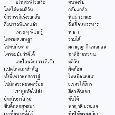
มโหทรพิโรธเงื้อ
ตบองรัน
โลดไล่พลมลิวัน
กลั่นแกล้ว
จักรวรรดิเร่งรถถลัน
ฟันฝ่า มาแฮ
ถึงน่ารถพิเภกแล้ว
จึ่งเอื้อนบรรหาร
เหวย ๆ พิเภกรู้
พาลา
ใยทรยศเชษฐา
ร่วมไส้
ไปคบกับรามา
ผลาญญาติ แหลกแฮ
ใครจะนับว่าดีได้
ชาติอ้ายทรชน
เอะไฉนจักรวรรดิเจ้า
มลิวัน
แปดโสตเองสำคัญ
ผิดถ้อย
ทั้งนี้เพราะทศกรรฐ์
โมหมืด มนแฮ
ไป่ลักอรรคยอดสร้อย
ธเรศรไท้สี่กร
เราทูลทัดให้ส่ง
สีดา คืนเอย
ยังกลับมาโกรธา
ขับได้
ขืนดื้อต่อยุทธนา
พาญาติ มรณแฮ
เราซื่อพระจึ่งไว้
ชีพให้ครองเวียง