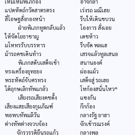
เหม่เหม่พิเภกอง
อาจกล้า
แปดหัดถ์กวัดสาตรตรง
เร่งรถ มณีเฮย
สี่โอษฐสั่งกองหน้า
รีบให้เดินขบวน
ฝ่ายพิเภกทูตกลับแล้ว
โองการ สั่งเอย
ให้จัดโยธาชาญ
เดชห้าว
มโหทรรับบรรหาร
รีบจัด พลแฮ
ม้ารถคชเดินท้าว
เสรจแล้วทูลเสนอ
พิเภกสดับเสด็จเข้า
สนานองค์
ทรงเครื่องยุทธยง
ผ่องแผ้ว
พระหัดถ์จับศรทรง
เสด็จสู่ รถเฮย
๑
ได้ฤกษเลิกทัพแกล้ว
โหก้องสนั่นไหว
เสียงรถเสียงคชดั้ง
แซงกัน
เสียงแสะเสียงกุมภัณฑ์
กึกก้อง
พอพบทัพมลิวัน
กลางรัฐ ยาฮา
ต่างทัพต่างจวบจ้อง
จักเข้ารณรงค์
จักรวรรดิยืนรถแก้ว
กลางพล