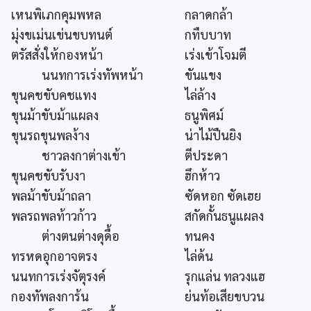
เหนพิเภกคุมพหล
กลาดกล้า
มุ่งขเม่นเข่นขบทนต์
กทืบบาท
ตรัสสั่งให้กองหน้า
เร่งเข้าโจมตี
นนทการเร่งทัพหน้า
ขันแขง
ขุนคชขับคชแทง
ไล่ล้าง
ขุนม้าขับม้าแผลง
ธนูพิศม์
ขุนรถขุนพลง้าง
น่าไม้ปืนยิง
ชาวลงกาต่างเข้า
ตีประดา
ขุนคชขับรับงา
ฮึกห้าว
พลม้าขับม้าถลา
ซัดหอก ซัดเฮย
พลรถพลท้าวก้าว
สกัดกั้นธนูแผลง
ต่างตนต่างดุดื้อ
ทนคง
ทรหดอุกอาจตรง
ไล่ด้น
นนทการเร่งจัตุรงค์
รุกแล่น ทลวงแฮ
กองทัพลงการ้น
ย่นท้อเสียขบวน