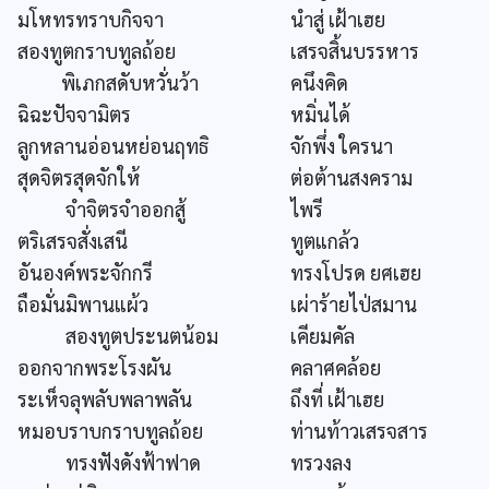
มโหทรทราบกิจจา
นำสู่ เฝ้าเฮย
สองทูตกราบทูลถ้อย
เสรจสิ้นบรรหาร
พิเภกสดับหวั่นว้า
คนึงคิด
ฉิฉะปัจจามิตร
หมิ่นได้
ลูกหลานอ่อนหย่อนฤทธิ
จักพึ่ง ใครนา
สุดจิตรสุดจักให้
ต่อต้านสงคราม
จำจิตรจำออกสู้
ไพรี
ตริเสรจสั่งเสนี
ทูตแกล้ว
อันองค์พระจักกรี
ทรงโปรด ยศเฮย
ถือมั่นมิพานแผ้ว
เผ่าร้ายไป่สมาน
สองทูตประนตน้อม
เคียมคัล
ออกจากพระโรงผัน
คลาศคล้อย
ระเห็จลุพลับพลาพลัน
ถึงที่ เฝ้าเฮย
หมอบราบกราบทูลถ้อย
ท่านท้าวเสรจสาร
ทรงฟังดังฟ้าฟาด
ทรวงลง