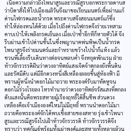
เนื้อความกล่าวถึงไพนาสูรและวรณีสูรบอกพระกาลดาบส
ว่าบิดาสั่งให้ไปเมืองมลิวันจึงมาขอเรียนมนตร์เพื่อผ่านแก้
ด่านไฟกรดและน้ำกรด พระดาบสจึงสอนมนตร์แก้ซึ่ง
ทำให้ล่องหนได้ด้วย เมื่อไปถึงด่านไฟกรดจึงร่ายเวทสาม
คาบเป่าให้เพลิงกรดเย็นลง เมื่อเป่าซ้ำอีกทีก็หายตัวได้ จึง
รีบผ่านเข้าไปด่านชั้นในซึ่งพญานาคพ่นพิษเป็นน้ำกรด
ไพนาสูรจึงร่ายมนตร์และกำทรายขว้างไปน้ำก็แห้ง แล้ว
ชวนพี่เลี้ยงรีบเดินทางต่อจนพลบค่ำ จึงหยุดพักแรม ฝ่าย
ท้าวจักรวรรดิฝันว่าดวงอาทิตย์แสงเจิดจ้าตกลงยังพื้นดิน
และรัศมีดับ แต่มีอีกดวงหนึ่งสีเหลืองลอยขึ้นสู่ท้องฟ้า มี
พรานผู้หนึ่งนำดอกไม้มาถวาย พระองค์รับมาทัดหูจน
ดอกไม้ร่วงโรยลง โหรทำนายว่าดวงอาทิตย์จรัสแสงที่ตกลง
ดับแสงนั้นคือพระสหายผู้เรืองฤทธิ์ได้สิ้นชีพ ส่วนดวง
เหลืองคือเจ้าเมืององค์ใหม่ไม่มีฤทธิ์ พรานนำดอกไม้มา
ถวายคือพระองค์จักได้พบเชื้อสายของสหาย รุ่งเช้าไพนา
สูรและวรณีสูรจึงไปเฝ้าท้าวจักรวรรดิ ท้าวจักรวรรดิจึง
ทราบว่า ทศกัณฐ์พร้อมทั้งเผ่าพงศ์และสหายทั้งหลายล้วน