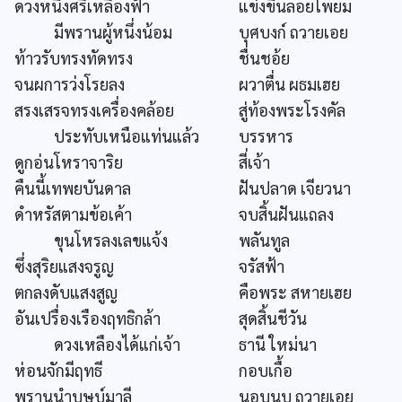
ดวงหนึ่งศรีเหลืองฟ้า
แข่งขึ้นลอยโพยม
มีพรานผู้หนึ่งน้อม
บุศบงก์ ถวายเอย
ท้าวรับทรงทัดทรง
ชื่นชอ้ย
จนผการว่งโรยลง
ผวาตื่น ผธมเฮย
สรงเสรจทรงเครื่องคล้อย
สู่ท้องพระโรงคัล
ประทับเหนือแท่นแล้ว
บรรหาร
ดูกอ่นโหราจาริย
สี่เจ้า
คืนนี้เทพยบันดาล
ฝันปลาด เจียวนา
ดำหรัสตามข้อเค้า
จบสิ้นฝันแถลง
ขุนโหรลงเลขแจ้ง
พลันทูล
ซึ่งสุริยแสงจรูญ
จรัสฟ้า
ตกลงดับแสงสูญ
คือพระ สหายเฮย
อันเปรื่องเรืองฤทธิกล้า
สุดสิ้นชีวัน
ดวงเหลืองได้แก่เจ้า
ธานี ใหม่นา
ห่อนจักมีฤทธี
กอบเกื้อ
พรานนำบุษบ์มาลี
นอบนบ ถวายเอย