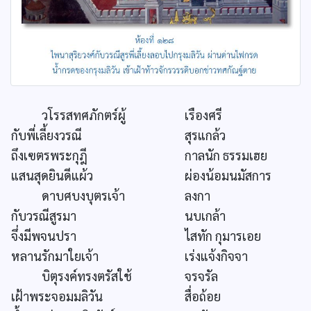
วโรรสทศภักตร์ผู้
เรืองศรี
กับพี่เลี้ยงวรณี
สุรแกล้ว
ถึงเฃตรพระกุฎี
กาลนัก ธรรมเฮย
แสนสุดยินดีแผ้ว
ผ่องน้อมนมัสการ
ดาบศบงบุตรเจ้า
ลงกา
กับวรณีสูรมา
นบเกล้า
จึ่งมีพจนปรา
ไสทัก กุมารเอย
หลานรักมาใยเจ้า
เร่งแจ้งกิจจา
บิตุรงค์ทรงตรัสใช้
จรจรัล
เฝ้าพระจอมมลิวัน
สื่อถ้อย