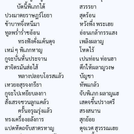
บัดนี้พิเภกได้
สวรรยา
ปวงมาตยราษฎร์โยธา
สุดร้อน
ข้าบาทจึ่งหนีมา
หวังพึ่ง พระเฮย
ทูลพร่ำร่ำชอ้อน
อ่อนเกล้ากรรแสง
ทรงฟังคั่งแค้นดุจ
เพลิงผลาญ
เหม่ ๆ พิเภกหาญ
โหดไร้
กูจะบั่นหั่นประจาน
เปนท่อน ท่อนฮา
สาจิตรมันส่อไส้
ศึกให้ผลาญวงษ
พลางปลอบโอรสแล้ว
บัญชา
เหวยอสุรจงกรีธา
ทัพแกล้ว
กูจะไปเหยียบลงกา
จับพิเภก ผลาญแฮ
สั่งเสรจชวนลูกแคล้ว
เสดจขึ้นปรางศรี
ครั้นอรุณรุ่งแล้ว
สรงสนาน
ทรงเครื่องอลังการ
สุกย้อย
แปดหัดถจับสาตรหาญ
ดุจเวศ สุวรรณเฮย