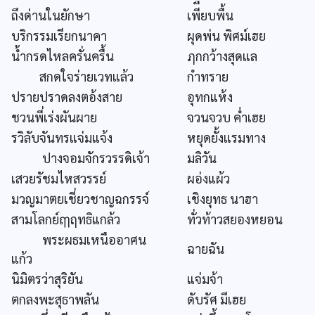
ถึงด่านในยักษา
เพียบพื้น
บริกรรมเรียกนาคา
ผุดพ่น พิศม์เฮย
น้ำกรดไหลครั่นครื้น
ฦกกว้างสุดแล
สกดใจร่ายเวทแล้ว
กำทราย
ปรายปราดลงตอ้งสาย
อุทกแห้ง
ชวนพี่เร่งผันผาย
จวนจวบ ค่ำเฮย
รวิลับจันทรแจ่มแจ้ง
หยุดยั้งแรมทาง
ปางจอมจักรวรรดิเจ้า
มลิวัน
เสวยรัชมไหสวรรย์
ผอ่งแผ้ว
มวญมาตยเชี่ยวชาญฉกรรจ์
เชิงยุทธ นาฮา
สามโลกย์ฤๅฤทธิแกล้ว
ทั่วท้าวสยองหยอน
พระผธมเหนืออาศน
ฉายฉัน
แก้ว
นิมิตรว่าสุริยัน
แจ่มจ้า
ตกลงพะสุธาพลัน
ดับรัศ มีเฮย