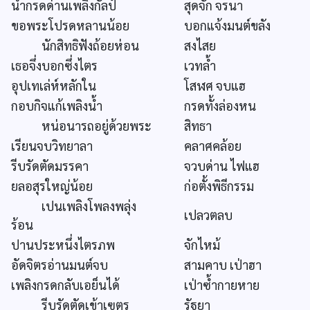
น้ำกรดด่านเพลิงกัลป์
สุดจัก จรนา
ขอพระโปรดหลานน้อย
บอกแจ้งมนต์ขลัง
นักสิทธิฟังถ้อยห่อน
สงไสย
เธอจึ่งบอกซึ่งไตร
เวทล้ำ
อุปเทเล่ห์หลักใน
โสฬศ จบแฮ
กอบกิจแก้เพลิงน้ำ
กรดทั้งล่องหน
หน่อนารถอยู่ด้วยพระ
สิทธา
เรียนจบวิทยาลา
คลาศคล้อย
รีบรัดตัดมรรคา
จวบด่าน ไฟแฮ
ยลอสุรใหญ่น้อย
ก่อตั้งพิธีกรรม
เปนเพลิงโพลงพลุ่ง
เปลวตลบ
ร้อน
ปานประหนึ่งไตรภพ
จักไหม้
อัดจิตรอ่านมนต์จบ
สามคาบ เป่าฮา
เพลิงกรดกลับเอย็นได้
เป่าซ้ำกายหาย
รีบรัดตัดเข้าเฃตร
รัฐยา