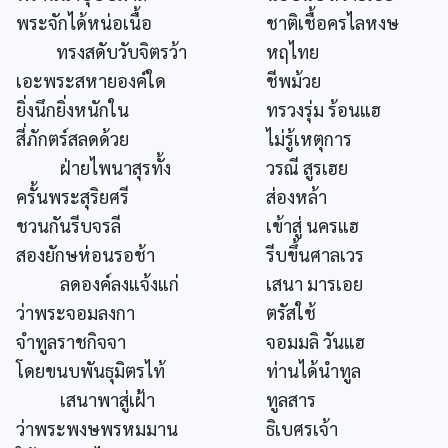
พระจักได้หน่อเนื้อ
ชาติเชื้อครไลหงษ
ทรงสดับวับจิตรว้า
หฤไทย
เอะพระสหายองค์ใด
ชีพม้วย
ยิ่งนึกยิ่งหนักใน
ทรวงรุ่ม ร้อนแฮ
สี่ภักตร์สลดด้วย
ไม่รู้เหตุการ
ฝ่ายไพนาสุรทั้ง
วรณี สูรเฮย
ครั้นพระสุริยศรี
ส่องหล้า
ชวนกันรีบจรลี
เข้าสู่ นครแฮ
สองยักษห่อนรอช้า
รีบขึ้นศาลเวร
ลดองค์ลงแจ้งแก่
เสนา มารเอย
ว่าพระจอมลงกา
ตรัสใช้
จำทูลราชกิจจา
จอมมลิ วันแฮ
โดยขนบพันธุมิตรไท้
ท่านได้นำทูล
เสนาพาสู่เฝ้า
ทูลสาร
ว่าพระพงษพรหมมาน
ธิเบศรเจ้า