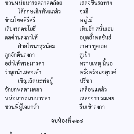
ชวนหน่อนารถคลาศคล้อย
เสดจขึ้นรถทรง
ได้ฤกษเลิกทัพแกล้ว
จรลี
ข้ามโฃดคิรีศรี
หมู่ไม้
เสียงรถคชโยธี
เหิมฮึก สนั่นเฮย
ดลด่านลงกาให้
อยุดยั้งพลขันธ์
ฝ่ายไพนาสุรน้อม
เกษา ทูลเอย
ลูกจักคืนลงกา
สู่เฝ้า
อย่าให้พระมารดา
ทราบเหตุ นี้นอ
ว่าลูกนำเสดจเต้า
พรั่งพร้อมจตุรงค์
เชิญเถิดนะพ่อผู้
ปรีชา
จักยกพลตามคลา
เคลื่อนแคล้ว
หน่อนารถนบบาทลา
เสดจจาก รถเอย
ชวนพี่ผู้ใจแกล้ว
รีบเข้าลงกา
จบห้องที่ ๑๒๘