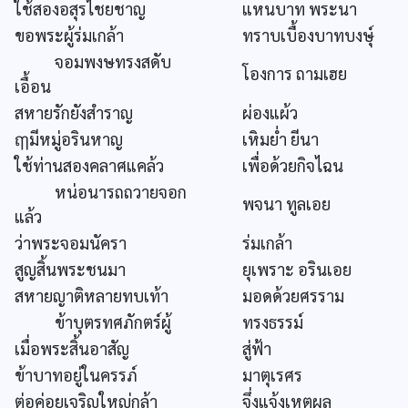
ใช้สองอสุรไชยชาญ
แหนบาท พระนา
ขอพระผู้ร่มเกล้า
ทราบเบื้องบาทบงษุ์
จอมพงษทรงสดับ
โองการ ถามเฮย
เอื้อน
สหายรักยังสำราญ
ผ่องแผ้ว
ฤๅมีหมู่อรินหาญ
เหิมย่ำ ยีนา
ใช้ท่านสองคลาศแคล้ว
เพื่อด้วยกิจไฉน
หน่อนารถถวายจอก
พจนา ทูลเอย
แล้ว
ว่าพระจอมนัครา
ร่มเกล้า
สูญสิ้นพระชนมา
ยุเพราะ อรินเอย
สหายญาติหลายทบเท้า
มอดด้วยศรราม
ข้าบุตรทศภักตร์ผู้
ทรงธรรม์
เมื่อพระสิ้นอาสัญ
สู่ฟ้า
ข้าบาทอยู่ในครรภ์
มาตุเรศร
ต่อค่อยเจริญใหญ่กล้า
จึ่งแจ้งเหตุผล