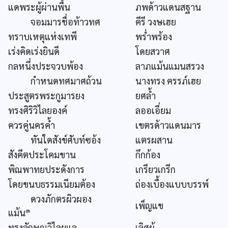
แดพระผู้ผ่านพื้น
ภพด้าวแดนสฐาน
จอมมารชื่อท้าวทศ
คีรี วงษเฮย
ทราบเหตุแห่งเทพี
พร่ำพร้อง
เร่งคิดเร่งยินดี
โดยสวาศ
กลหนึ่งประจวบพ้อง
ลาภแม้นแมนสรวง
กำหนดทศมาศถ้วน
นางทรง ครรภ์เฮย
ประสูตรพระกูมารยง
ยศล้ำ
ทรงศิริวิไลยองค์
ลออเอี่ยม
ควรคู่นครค้ำ
เขตรด้าวแดนมาร
ทันใดสังข์ศับท์ซอ้ง
แตรผสาน
สังคีตประโคมขาน
กึกก้อง
พิณพาทยประดังการ
เกรียวเกรีก
โดยขนบธรรมเนียมต้อง
ถ่องเบื้องแบบบรรพ์
ดวงภักตรผิวผอง
เพ็ญแข
๑
แม้น
ทรงลักษณวิไลยแล
เลิศผู้