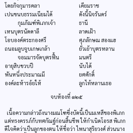
โดยกิจกุมารคลา
เคียมราช
เปนขนบธรรมเนียมได้
ดังนี้นิจรันดร์
กุมภัณฑ์พิเภกเจ้า
ธานี
เหนบุตรนัดดาลี
ลาดเฝ้า
โอบองค์ตระกองศรี
ศุภลักษณ สองแฮ
ถนอมลูบจูบเกษเกล้า
ยั่วเย้าบุตรหลาน
จอมมารจัดบุตรฟื้น
มนตรี
อายุสิบขวบปี
นับได้
พันหนึ่งประมาณมี
ยศศักดิ์
องค์ละห้ารอ้ยให้
ลูกไท้หลานเธอ
จบห้องที่ ๑๒๕
เนื้อความกล่าวถึงนางมณโฑซึ่งบัดนี้เป็นมเหสีของพิเภก
แต่ทรงครรภ์กับทศกัณฐ์ก่อนสิ้นชีพ ให้กำเนิดโอรส พิเภก
ดีใจคิดว่าเป็นลูกของตน ให้ชื่อว่า ไพนาสุริยวงศ์ ส่วนนาง