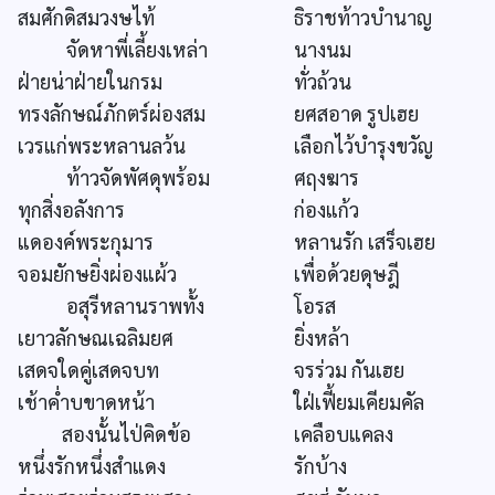
สมศักดิสมวงษไท้
ธิราชท้าวบำนาญ
จัดหาพี่เลี้ยงเหล่า
นางนม
ฝ่ายน่าฝ่ายในกรม
ทั่วถ้วน
ทรงลักษณ์ภักตร์ผ่องสม
ยศสอาด รูปเฮย
เวรแก่พระหลานลว้น
เลือกไว้บำรุงขวัญ
ท้าวจัดพัศดุพร้อม
ศฤงฆาร
ทุกสิ่งอลังการ
ก่องแก้ว
แดองค์พระกุมาร
หลานรัก เสร็จเฮย
จอมยักษยิ่งผ่องแผ้ว
เพื่อด้วยดุษฎี
อสุรีหลานราพทั้ง
โอรส
เยาวลักษณเฉลิมยศ
ยิ่งหล้า
เสดจใดคู่เสดจบท
จรร่วม กันเฮย
เช้าค่ำบขาดหน้า
ใฝ่เฟี้ยมเคียมคัล
สองนั้นไป่คิดข้อ
เคลือบแคลง
หนึ่งรักหนึ่งสำแดง
รักบ้าง