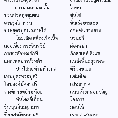
มารนางมานะกลั้น
ใจทน
ปว่นปวดทุกขุมขน
ขุ่นไข้
จวนรุ่งไก่การน
ขันเร่ง ยามเฮย
ประสูตรบุตรเฉภาะได้
ฤกษพ้นยามสาม
โฉมเลิศเหลืองเรื่อเนื้อ
นวนฉวี
ลออเอี่ยมพระอินทรีย์
ผ่องหน้า
กายกรลักษณยักษี
ภักตรเล่ห์ ลิงเฮย
แผกเพศมารทั่วหล้า
แหล่งพื้นอสุรพงษ
ปางไสมยท่านท้าวทศ
คีรี วงษเฮย
เหนบุตรพระบุตรี
แช่มช้อย
โอบองค์นัศดาปรี
เปรมสวาศ
วางตักกอดยักษน้อย
แนบเนื้อถนอมขวัญ
ทันใดธก็เอื้อน
โองการ
รังสฤษดิ์สมญามาร
มอบให้
๒
ชื่ออสรผัดหลาน
เธอยศ เสนอนา