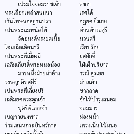
เปรมใจจอมราชเจ้า
ลงกา
ทรงเลือกเหล่าสนมนา
เรศได้
เว้นโทษหกสฐานปรา
กฎยศ ยิ่งเฮย
เปนพระนมหน่อไท้
ท่านท้าวอสุรี
จัดอนงค์ทรงยศเนื้อ
นวนศรี
โฉมเฉิดเลิศนารี
เรียบร้อย
เปนพระพี่เลี้ยงมี
ยศศักดิ์
เฉลิมเกียรดิ์พระหน่อน้อย
ใฝ่เฝ้าบริบาล
มารหนึ่งฝ่ายน่าอ้าง
วรณี สูรเฮย
วงษญาติทศศีร์
ผ่านเผ้า
เปนพระพี่เลี้ยงปรี
ชาฉลาด
เฉลิมยศพระลูกเจ้า
จักให้บำรุงถนอม
บุตรีพิเภกเจ้า
จอมมาร
เบญกายนงพาล
ผ่องหน้า
ร่วมเสน่หกระบินทร์กาล
เพรงเนิ่น โน้นนอ
ครรภ์ประดิฐตั้งช้า
จวบเข้าประสูตรไสมย