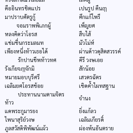
คืออินทรชิตแปร
เปนรูป คืนฤๅ
มาปราบศัตรูกู้
ศึกแก้ไพรี
จอมราพพิเภกผู้
เพ็ญยศ
หลงคิดว่าโอรส
สืบไส้
แช่มชื่นกระมลมท
มัวโม่ห์
เพียงหนึ่งท้าวเธอได้
ผ่านด้าวดุสิตสวรรค์
รักปานชีพท้าวทศ
คีรี วงษเอย
รังเกียจฦๅจักมิ
สักน้อย
หมายมอบบุรีศรี
เสวตรฉัตร
เฉลิมยศโอรสช้อย
เชิดค้ำไผทสฐาน
ประทานนามตามจิตร
จำนง
ท้าว
แดพระกูมารยง
ยิ่งแก้ลว
ไพนาสุริย์วงษ
เฉลิมเกียรดิ์
ภูลสวัสดิพิพัฒน์แผ้ว
ผ่องพ้นอันตราย