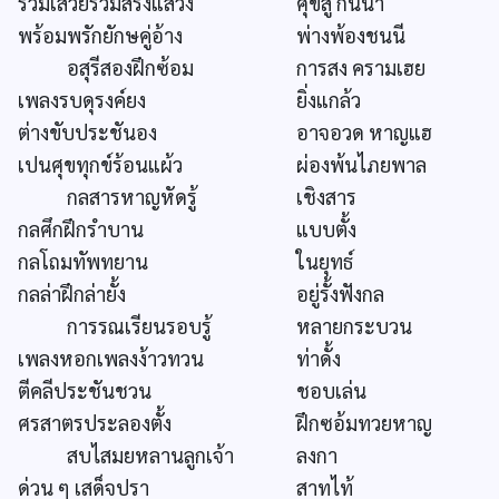
ร่วมเสวยร่วมสรงแสวง
ศุขสู่ กันนา
พร้อมพรักยักษคู่อ้าง
พ่างพ้องชนนี
อสุรีสองฝึกซ้อม
การสง ครามเฮย
เพลงรบดุรงค์ยง
ยิ่งแกล้ว
ต่างขับประชันอง
อาจอวด หาญแฮ
เปนศุขทุกข์ร้อนแผ้ว
ผ่องพ้นไภยพาล
กลสารหาญหัดรู้
เชิงสาร
กลศึกฝึกรำบาน
แบบตั้ง
กลโถมทัพทยาน
ในยุทธ์
กลล่าฝึกล่ายั้ง
อยู่รั้งฟังกล
การรณเรียนรอบรู้
หลายกระบวน
เพลงหอกเพลงง้าวทวน
ท่าดั้ง
ตีคลีประชันชวน
ชอบเล่น
ศรสาตรประลองตั้ง
ฝึกซอ้มทวยหาญ
สบไสมยหลานลูกเจ้า
ลงกา
ด่วน ๆ เสด็จปรา
สาทไท้