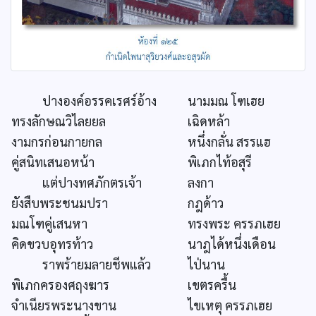
ปางองค์อรรคเรศร์อ้าง
นามมณ โฑเฮย
ทรงลักษณวิไลยยล
เฉิดหล้า
งามกรก่อนกายกล
หนึ่งกลั่น สรรแฮ
คู่สนิทเสนอหน้า
พิเภกไท้อสุรี
แต่ปางทศภักตรเจ้า
ลงกา
ยังสืบพระชนมปรา
กฎด้าว
มณโฑคู่เสนหา
ทรงพระ ครรภเฮย
คิดขวบอุทรท้าว
นาฎได้หนึ่งเดือน
ราพร้ายมลายชีพแล้ว
ไป่นาน
พิเภกครองศฤงฆาร
เขตรครื้น
จำเนียรพระนางขาน
ไขเหตุ ครรภเฮย