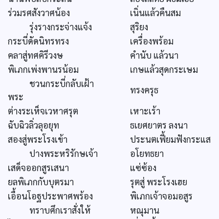
ร่วมรศสังวาศน้อง
เนิ่นแล้วคืนสม
รุ่งรางกระจ่างแจ้ง
สุริยง
กระบี่ดัดนิทรทรง
เครื่องพร้อม
คลาสู่ทศคิรีวงษ
คำนับ แล้วนา
พิเภกเพ่งพานรน้อม
เกษแล้วสุดกระเษม
ชวนกระบี่กลับเฝ้า
ทรงครุธ
พระ
ต่างระเห็จเวหาศรุต
เหาะเร้า
ฉับฉิวลิ่วลุอยุท
ธเยศยาตร ลงนา
สองสู่พระโรงเข้า
ประนตเฟี้ยมฟังกระแส
ปางพระหริรักษเจ้า
อโยทธยา
เสด็จออกสูรเสนา
แซ่ซ้อง
ยลพิเภกกับบุตรมา
รุตสู่ พระโรงเฮย
เอื้อนโอฐประพาศพร้อง
พิเภกเจ้าจอมอสูร
ทราบศึกเราสั่งให้
หณุมาน