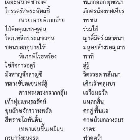
เจอะหน้าคชาองค์
พิเภกออก ยุทธนา
โกรธตรัสพระหัตถชี้
ภักตรน้องทศเศียร
เหวยเหวยพิเภกอ้าย
ทรชน
ไป่คิดคุณเชษฐตน
ร่วมไส้
โลภเหลือประมาณจน
ญาติ์มิตร์ มลายนา
บอนบอกอุบายให้
มนุษยล้างรอญมาร
พิเภกพิโรธพร้อง
พาที
ใช่กิจการอสุรี
สู่รู้
มึงหาญจักลาญชี
วิตรวอด พลันนา
พลางขับคเชนทร์สู้
เศิกเร้าตลุมบร
สารทรงตรงกรากกลุ้ม
เฉวียนฉวัด
เท้าทุ่มแทงรถรัตน์
แหลกสิ้น
ขุนยักษจักรวาฬพลัด
ตกสู่ พื้นแฮ
สีหราชโลทันดิ้น
ดาษม้วยกลางสมร
เทพาเผ่นขึ้นเหยียบ
งาคช
กรแกว่งธนูจรด
ฟาดคว้า