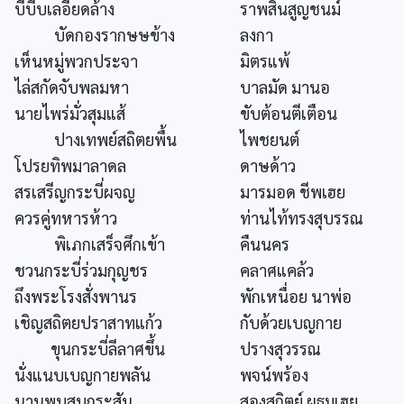
บี้บีบเลอียดล้าง
ราพสิ้นสูญชนม์
บัดกองรากษษข้าง
ลงกา
เห็นหมู่พวกประจา
มิตรแพ้
ไล่สกัดจับพลมหา
บาลมัด มานอ
นายไพร่มั่วสุมแส้
ขับต้อนตีเตือน
ปางเทพย์สถิตยพื้น
ไพชยนต์
โปรยทิพมาลาดล
ดาษด้าว
สรเสรีญกระบี่ผจญ
มารมอด ชีพเฮย
ควรคู่ทหารห้าว
ท่านไท้ทรงสุบรรณ
พิเภกเสร็จศึกเข้า
คืนนคร
ชวนกระบี่ร่วมกุญชร
คลาศแคล้ว
ถึงพระโรงสั่งพานร
พักเหนื่อย นาพ่อ
เชิญสถิตยปราสาทแก้ว
กับด้วยเบญกาย
ขุนกระบี่ลีลาศขึ้น
ปรางสุวรรณ
นั่งแนบเบญกายพลัน
พจน์พร้อง
นานพบสบกระสัน
สองสถิตย์ ผธมเฮย