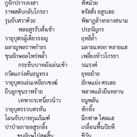
กูจักปราบจงสา
หัศม้วย
ราพสดับกลับโกรธา
ตรัสสั่ง อสูรเฮย
รุมจับสวาด้วย
พิฆาฎล้างกลางสนาม
พลอสูรรับสั่งเข้า
ประจัญกร
วายุบุตรผู้เดียวรอญ
ฤทธิล้ำ
ผลาญพลราพกำธร
มลายแหลก หลายแฮ
ขุนยักษยลไพร่พล้ำ
เพลี่ยงท้าวโกรธา
กระทืบบาทผังเผ่นเข้า
รณรงค์
กวัดแกว่งคันธนูทรง
ยุทธย้าย
วายุบุตรเผ่นเหยียบชงฆ์
ยักษแย่ง ศรเฮย
ถีบถูกขุนราพร้าย
พลาดแล้วยืนทยาน
เทพากรเหนี่ยวน้าว
ธนูพลัน
วายุบุตรรวบศรทัน
หักทิ้ง
โผนจับบาทกุมภัณฑ์
ฉีกฟาด ไศลแฮ
ปาป่ายกายอสูรกลิ้ง
เกลื่อนพื้นปัถพี
ขุนยักษไป่สุดสิ้น
ชีวัน