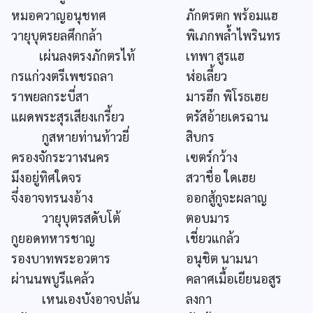
หมอควาญอนุชทศ
ภักตรตก พร้อมแฮ
วายุบุตรยลศึกกล้า
พิเภกพล้ำไพรินทร
เผ่นลงตรงภักตรไท้
เทพา สูรแฮ
กรแก่วงตรีเพชรถลา
ฬ่อเลี้ยว
ราพยลกระบี่สา
มารฮึก พิโรธเฮย
แผดพระสุรเสียงเกรี้ยว
ตรัสอ้ายเดรฉาน
กูสหายท่านท้าวยี่
สิบกร
ครองจักระวาฬนคร
เฃตร์กว้าง
มึงอยู่ทิศใดจร
สวาชื่อ ใดเฮย
จึ่งอาจทรนงอ้าง
ออกสู้กูจะผลาญ
วายุบุตรสดับโต้
ตอบมาร
กูยอดทหารชาญ
เชี่ยวแกล้ว
รองบาทพระอวตาร
อนุชิต นามนา
ผ่านนพบูรีแคล้ว
คลาศเมื้อเยียนอสูร
เหนเองบังอาจปล้น
ลงกา