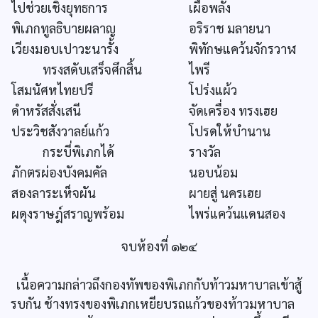
ไปช่วยเชิงยุทธการ
เผื่อพลั้ง
พิเภกทูลธิบายผลาญ
อริราช มลายนา
เวียงมอบเปาวะนารั้ง
พิทักษแคว้นจักรวาฬ
ทรงสดับเสร็จศึกสิ้น
ไพรี
โสมนัศหไทยปรี
โปร่งแผ้ว
ดำหรัสสั่งเสนี
จัดเครื่อง ทรงเฮย
ประวิชสังวาลย์แก้ว
โปรดให้บำนาน
กระบี่พิเภกได้
รางวัล
ภักตรผ่องบังคมคัล
นอบน้อม
สองลาระเห็จผัน
ผายสู่ นครเฮย
ผดุงราษฎ์สราญพร้อม
ไพร่แคว้นแดนสอง
จบห้องที่ ๑๒๔
เนื้อความกล่าวถึงกองทัพของพิเภกกับท้าวมหาบาลเข้าสู้
รบกัน ช้างทรงของพิเภกเหยียบรถแก้วของท้าวมหาบาล