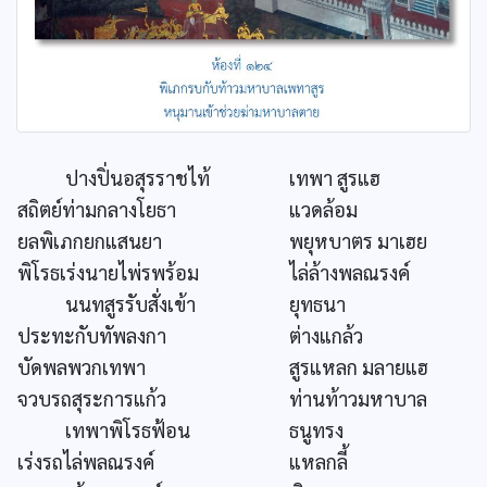
ปางปิ่นอสุรราชไท้
เทพา สูรแฮ
สถิตย์ท่ามกลางโยธา
แวดล้อม
ยลพิเภกยกแสนยา
พยุหบาตร มาเฮย
พิโรธเร่งนายไพ่รพร้อม
ไล่ล้างพลณรงค์
นนทสูรรับสั่งเข้า
ยุทธนา
ประทะกับทัพลงกา
ต่างแกล้ว
บัดพลพวกเทพา
สูรแหลก มลายแฮ
จวบรถสุระการแก้ว
ท่านท้าวมหาบาล
เทพาพิโรธฟ้อน
ธนูทรง
เร่งรถไล่พลณรงค์
แหลกลี้