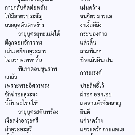
กายกลับติดต่อพลัน
เผ่นคว้าง
ไป่มีสาตรประจัญ
จนจิตร มารแล
ฉวยฉุดต้นตาลง้าง
ง่าเงื้อตีลิง
วายุบุตรยุทธแย่งได้
กระบองตาล
ตีถูกจอมจักรวาฬ
แด่วดิ้น
เผ่นเหยียบอุระมาร
ถามพิเภก
ไฉนราพเทพาสิ้น
ชีพแล้วคืนเปน
พิเภกตอบขุนราพ
การณรงค์
แกล้ว
เพราะพระอิศวรทรง
ประสิทธิ์ไว้
จักฆ่าอะสุระจง
ผ่าอก ออกเอย
บี้บีบหะไทยให้
แหลกแล้วจึ่งผลาญ
วายุบุตรสดับพร้อง
ยินดี
เงือดง่าอาวุธตรี
แก่วงคว้าง
ผ่าอุระอะสูรี
แขวะควัก กระมลแฮ