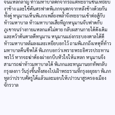
จนแหลกลาญ ท้าวมหาบาลตกจากรถแต่ทะยานขึ้นเหยียบ
งาช้าง และใช้คันศรฟาดพิเภกจนตกจากหลังช้างด้วยกัน
ทั้งคู่ หนุมานเห็นพิเภกเพลี่ยงพล้ำจึงทะยานเข้าต่อสู้กับ
ท้าวมหาบาล ท้าวมหาบาลเสียทีถูกหนุมานจับฟาดกับ
ภูเขาจนร่างกายแหลกแต่ไม่ตาย กลับผสานกายได้ดังเดิม
และคว้าต้นตาลตีหนุมาน หนุมานแย่งกระบองตาลได้ตี
ท้าวมหาบาลล้มลงและเหยียบอกไว้ ถามพิเภกถึงเหตุที่ท้าว
มหาบาลคืนชีพได้ พิเภกบอกว่าเพราะพระอิศวรประทาน
พรไว้ หากจะฆ่าต้องผ่าอกบีบหัวใจให้แหลก หนุมานจึง
สามารถฆ่าท้าวมหาบาลได้ พิเภกและหนุมานยกทัพกลับ
กรุงลงกา วันรุ่งขึ้นทั้งสองไปเฝ้าพระรามที่กรุงอยุธยา พิเภก
ทูลว่าปราบศัตรูได้แล้วและมอบให้เปาวนาสูรครองเมือง
จักรวาล