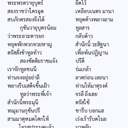
พระพรตวายุบุตร์
ยึดไว้
สองราชว่าใครฉุด
เหลือบเนตร มานา
สบภักตรสองจึงได้
หยุดค้างพลางถาม
กุขันวายุบุตรน้อม
ทูลสาร
ว่าพระอวะตารยก
กลับด้าว
หยุดพักพวกทวยหาญ
สำนักนิ์ วะสิฐนา
ตรัสสั่งข้าทูลท้าว
เพื่อพ้นปฎิญาน
สองขัดติยราชแจ้ง
ปรีดี
เราจักทูลชนนี
ร่มเกล้า
ท่านจงอยู่อย่าลี
ลาศก่อน เลยนา
พลางรีบเสด็จขึ้นเฝ้า
ท่านไท้มาตุรงค์
ทูลว่าพระพี่เจ้า
จรลี ถึงเฮย
สำนักนิ์พระมุนี
ตรัสใช้
หณุมานกุขันปรี
ชารีบ บอกแฮ
สามมาตุหมดโศกให้
เร่งเร้ารับดไนย
โอรสประนตแล้ว
มาพลัน