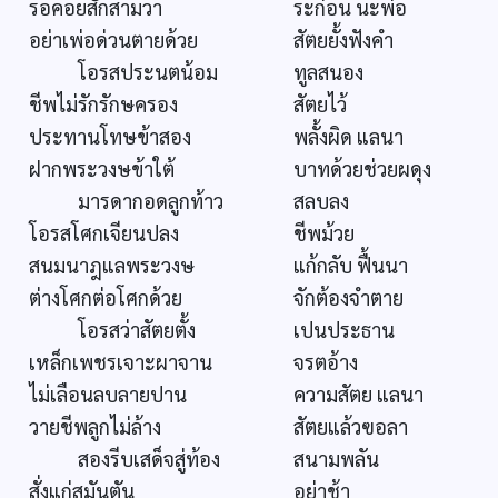
รอคอยสักสามวา
ระก่อน นะพ่อ
อย่าเพ่อด่วนตายด้วย
สัตยยั้งฟังคำ
โอรสประนตน้อม
ทูลสนอง
ชีพไม่รักรักษครอง
สัตยไว้
ประทานโทษข้าสอง
พลั้งผิด แลนา
ฝากพระวงษข้าใต้
บาทด้วยช่วยผดุง
มารดากอดลูกท้าว
สลบลง
โอรสโศกเจียนปลง
ชีพม้วย
สนมนาฎแลพระวงษ
แก้กลับ ฟื้นนา
ต่างโศกต่อโศกด้วย
จักต้องจำตาย
โอรสว่าสัตยตั้ง
เปนประธาน
เหล็กเพชรเจาะผาจาน
จรตอ้าง
ไม่เลือนลบลายปาน
ความสัตย แลนา
วายชีพลูกไม่ล้าง
สัตยแล้วฃอลา
สองรีบเสด็จสู่ท้อง
สนามพลัน
สั่งแก่สุมันตัน
อย่าช้า