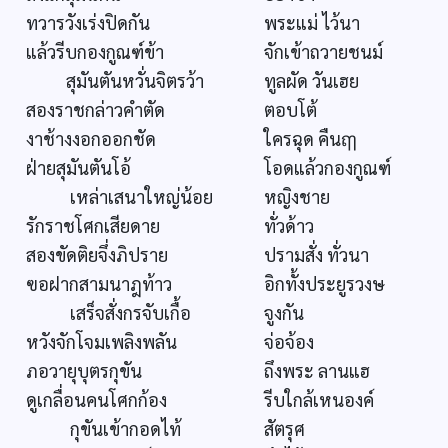
ทวารวังเร่งปิดกัน
พระแม่ ไว้นา
แล้วรีบกองกูณฑ์ข้า
จักเข้าถวายชนม์
สุมันตันหวั่นจิตรว้า
ทูลผัด วันเฮย
สองราชกล่าวคำตัด
ตอบโต้
งาช้างงอกออกชัด
ใครฉุด คืนฤๅ
ฝ่ายสุมันตันโอ้
โอดแล้วกองกูณฑ์
เหล่าเสนาใหญ่น้อย
หญิงชาย
รักราชโศกเสียดาย
ทั่วด้าว
สองขัดติยจึ่งภิปราย
ปรามสั่ง ทั่วนา
ฃอฝากสามนาฎท้าว
อิกทั้งประยูรวงษ
เสร็จสั่งกรจับเกื้อ
จูงกัน
หวังจักโจมเพลิงพลัน
จ่อจ้อง
ภอวายุบุตรกุขัน
ถึงพระ ลานแฮ
ดูเกลื่อนคนโศกก้อง
รีบใกล้เหนองค์
กุขันเข้ากอดไท้
สัตรุศ