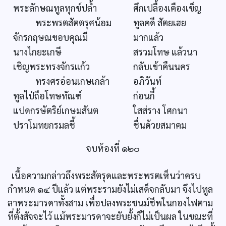
พระลักษณทูลทุกข์ปล้ำ
ศึกเปลื้องเคืองเข็ญ
พระพรตสัตตรุศน้อม
ทูลคดี สัตยเฮย
จักรกฤษณขอบคุณมี
มากแล้ว
นางไกยะเกษี
สรวมโทษ แล้วนา
เชิญพระทรงจักรแก้ว
กลับเข้าคืนนคร
ทรงศรอ่อนเกษเกล้า
อภิวันท์
ทูลไป่ถือโทษทัณฑ์
ก่อนกี้
แปดกรษัตริย์เกษมสันต
ใสส่ราง โศกนา
ปราโมทยกรมลชี้
ชื่นด้วยสมาคม
จบห้องที่ ๑๒๐
เนื้อความกล่าวถึงพระสัตรุดและพระพรตเห็นว่าครบ
กำหนด ๑๔ ปีแล้ว แต่พระรามยังไม่เสด็จกลับมา จึงไปทูล
ลาพระมารดาทั้งสาม เพื่อปลงพระชนม์ชีพในกองไฟตาม
ที่ตั้งสัจจะไว้ แม้พระมารดาจะยับยั้งก็ไม่เป็นผล ในขณะที่