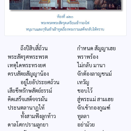
ถึงปีสิบสี่ถ้วน
กำหนด สัญญาเฮย
พระสัตรุศพระพรต
พราพร้อง
เหตุใดพระทรงยศ
ไม่กลับ มานา
ครบสัตยสัญญาน้อง
จักต้องลาญชนม์
อยู่ใยอัประยศถ้วน
เทวัญ
เสียชีพรักษสัตย์ธรรม์
ชอบไว้
คิดเสร็จเสด็จจรผัน
สู่พระแม่ สามเฮย
ประนตลานาฎไท้
จักเข้ากองกูณฑ์
ทั้งสามฟังลูกท้าว
ทูลลา
ดาลโศกปรามลูกยา
อย่าม้วย