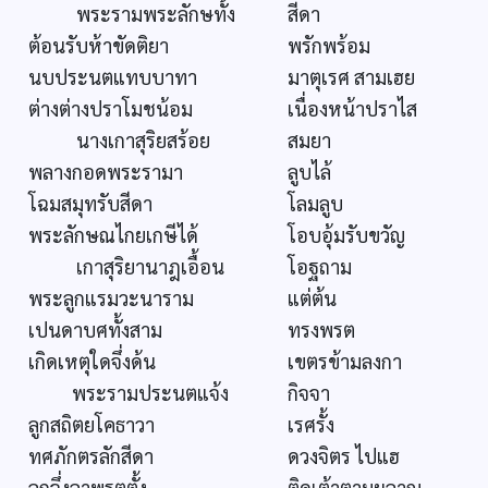
พระรามพระลักษทั้ง
สีดา
ต้อนรับห้าขัดติยา
พรักพร้อม
นบประนตแทบบาทา
มาตุเรศ สามเฮย
ต่างต่างปราโมชน้อม
เนื่องหน้าปราไส
นางเกาสุริยสร้อย
สมยา
พลางกอดพระรามา
ลูบไล้
โฉมสมุทรับสีดา
โลมลูบ
พระลักษณไกยเกษีได้
โอบอุ้มรับขวัญ
เกาสุริยานาฎเอื้อน
โอฐถาม
พระลูกแรมวะนาราม
แต่ต้น
เปนดาบศทั้งสาม
ทรงพรต
เกิดเหตุใดจึ่งด้น
เขตรข้ามลงกา
พระรามประนตแจ้ง
กิจจา
ลูกสถิตยโคธาวา
เรศรั้ง
ทศภักตรลักสีดา
ดวงจิตร ไปแฮ
ลูกจึ่งลาพรตตั้ง
ติดเต้าตามผลาญ