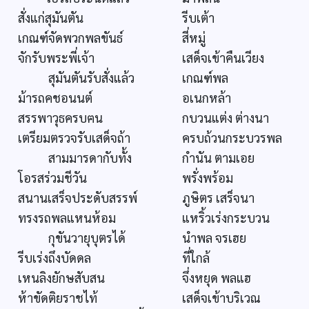
สั่งแก่สุมันตัน
รีบเต้า
เกณฑ์จัดพวกพลขันธ์
สี่หมู่
จักรับพระพี่เจ้า
เสด็จเข้าคืนเวียง
สุมันตันรับสั่งแล้ว
เกณฑ์พล
ม้ารถคชอนนต์
อเนกหล้า
สรรพาวุธครบฅน
กบวนแต่ง ต่างนา
เตรียมตรวจรับเสด็จถ้า
ครบถ้วนกระบวรพล
สามมารดากับทั้ง
กำนัน ตามเอย
โอรสร่วมชีวัน
พรั่งพร้อม
สนานเสร็จประดับสรรพ์
ภูษิตร เสร็จนา
ทรงรถพลแหนห้อม
แหริ้วเร่งกระบวน
กุขันวายุบุตรได้
นำพล จรเฮย
รีบเร่งถึงบัดดล
ที่ใกล้
เหนลิงยักษสับสน
จึ่งหยุด พลแฮ
ห้าขัดติยราชไท้
เสด็จเข้าบริเวณ