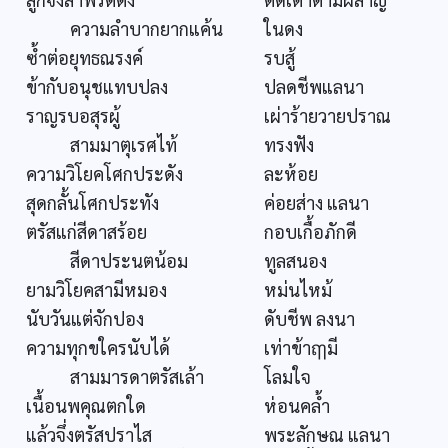
ความลำบากยากแค้น
ในดง
ซ้ำต่อยุทธณรงค์
รบสู้
ข้ากับอนุชแทบปลง
ปลดชีพแลนา
ราญรบอสุรผู้
เผ่าร้ายวายปราณ
สามมาตุเรศไท้
ทรงฟัง
ความวิโยคโศกประดัง
ละห้อย
สุดกลั้นโศกประทัง
ค่อยส่าง แลนา
ตรัสแก่สีดาสร้อย
กอบเกื้อภักดี
สีดาประนตน้อม
ทูลสนอง
ยามวิโยคสามีหมอง
หม่นไหม้
นับวันแต่จักปอง
ดับชีพ ลงนา
ความทุกขใครนับได้
เท่าข้าฤๅมี
สามมารดาตรัสเล้า
โลมใจ
เนื้อนพคุณตกใด
ห่อนคล้ำ
แล้วจึ่งตรัสปราไส
พระลักษณ แลนา