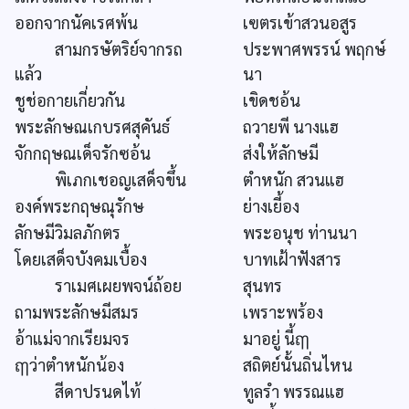
ออกจากนัคเรศพ้น
เฃตรเข้าสวนอสูร
สามกรษัตริย์จากรถ
ประพาศพรรน์ พฤกษ์
แล้ว
นา
ชูช่อกายเกี่ยวกัน
เขิดชอ้น
พระลักษณเกบรศสุคันธ์
ถวายพี นางแฮ
จักกฤษณเด็จรักซอ้น
ส่งให้ลักษมี
พิเภกเชอญเสด็จขึ้น
ตำหนัก สวนแฮ
องค์พระกฤษณุรักษ
ย่างเยี้อง
ลักษมีวิมลภักตร
พระอนุช ท่านนา
โดยเสด็จบังคมเบื้อง
บาทเฝ้าฟังสาร
ราเมศเผยพจน์ถ้อย
สุนทร
ถามพระลักษมีสมร
เพราะพร้อง
อ้าแม่จากเรียมจร
มาอยู่ นี้ฤๅ
ฤๅว่าตำหนักน้อง
สถิตย์นั้นถิ่นไหน
สีดาปรนดไท้
ทูลรำ พรรณแฮ