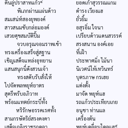
๔
คืนลู่ปราสาทแก้ว
ยอดเก้าสุวรรณแกม
พิเภกผ่านแผ่นด้าว
ดำรง เวียงแฮ
สมเสน่ห์สองยุพยงค์
ยั่วยิ้ม
สาวสนมขับกล่อมองค์
อสุรอิ่ม ใจนา
เสวยศุขสมบัติปิ้ม
เปรียบด้าวแดนสวรรค์
จวบอรุณจอมราพเข้า
สรงสนาน องค์เอย
ทรงเครื่องเสร็จสู่สฐาน
ที่เฝ้า
เชิญเสด็จแหล่งอุทยาน
ประพาศมิ่ง ไม้นา
แสนสนุกนิ์ดังสวนเจ้า
นิเวศน์ไท้เทวินทร์
ทรงสดับรับสั่งให้
บุตรภาษ กรเฮย
ไปจัดพลพยุห์ยาตร
แต่งตั้ง
สุครีพรับอภิวาท
มาจัด พยุห์แฮ
พร้อมแทตย์กระบี่ทั้ง
รถแก้วประเทียบเกย
หริรักษอรรคเรศทั้ง
อนุชา ท่านแล
สามกรษัตริย์สรงคงคา
เครื่องต้น
๕
เสด็จเถลิงราชรถคลา
พยห์เคลื่อนไคลแฮ