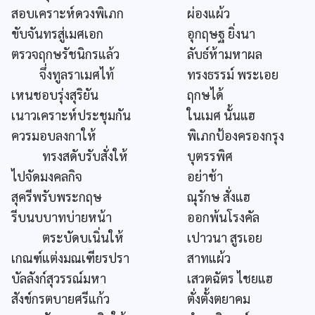
สอบเคราะห์ดวงพิเภก
ผ่องแผ้ว
ขับจันทรสู่เมศเอก
อุกฤษฐ ยิ่งนา
ตรวจฤกษรัชนิกรแล้ว
ลับธ์ห้ามหาผล
จึ่งทูลราเมศไท้
ทรงธรรม์ พระเอย
เหนชอบรุ่งสุริยัน
ฤกษได้
เนาวเคราะห์ประชุมกัน
ในเมศ นั้นแฮ
ควรมอบลงกาให้
พิเภกป้องครองกรุง
ทรงสดับรับสั่งให้
บุตรรพิศ
ไปจัดมงคลกิจ
อย่าช้า
สุครีพรับพระกฤษ
ณุรักษ สั่งแฮ
รีบนบบาทบ่ายหน้า
ออกพ้นโรงคัล
ตระบัดบเนิ่นให้
เปาวนา สูรเอย
เกณฑ์แต่งมณเฑียรปรา
สาทแผ้ว
บัลลังก์สุวรรณ์มหา
เสวตฉัตร ไชยแฮ
สังข์กรตบายศรีแก้ว
ตั่งตั้งตยาคม