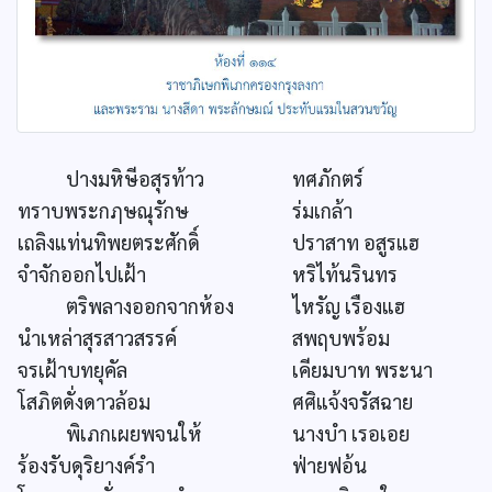
ปางมหิษีอสุรท้าว
ทศภักตร์
ทราบพระกฦษณุรักษ
ร่มเกล้า
เถลิงแท่นทิพยตระศักดิ์
ปราสาท อสูรแฮ
จำจักออกไปเฝ้า
หริไท้นรินทร
ตริพลางออกจากห้อง
ไหรัญ เรืองแฮ
นำเหล่าสุรสาวสรรค์
สพฤบพร้อม
จรเฝ้าบทยุคัล
เคียมบาท พระนา
โสภิตดั่งดาวล้อม
ศศิแจ้งจรัสฉาย
พิเภกเผยพจนให้
นางบำ เรอเอย
ร้องรับดุริยางค์รำ
ฟ่ายฟอ้น