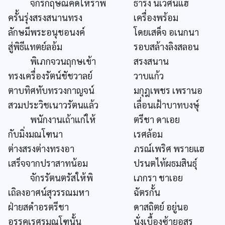
จักรกฤษณคิดให้ราพ
ธำรง นิเวศน์แฮ
ครั้นรุ่งสรงสนานทรง
เครื่องพร้อม
ลักษมีพระอนุชอนงค์
โดยเสด็จ อเนกนา
สู่พิธีแทตย์ลอ้ม
รอบสล้างลิงสลอน
พิเภกจวนฤกษเข้า
สรงสนาน
ทรงเครื่องรัตน์ชัชวาลย์
วาบแก้ว
ตาบทิศทับทรวงกาญจน์
มกุฎเพชร เพรานอ
สวมประวิชเนาวรัตนแล้ว
เลื่อนเฝ้าบาทบงษุ์
พนักงานเถ้าแก่ให้
ตรีชา ดาเอย
กับมิ่งมณโฑนา
เรศล้อม
ต่างสรงต่างทรงอา
ภรณ์เพริศ พรายแฮ
เสร็จจากปราสาทน้อม
ปรนตไท้ผธมสินธุ์
จักรรัตนตรัสให้พิ
เภกรา ชาเอย
เถิลงอาศน์สุวรรณมหา
ฉัตรกั้น
ฝ่ายสดำอรตรีชา
ดาสถิตย์ อยู่นอ
อรรคเรศรมณโฑนั้น
นั่งเบื้องซ้ายอสูร