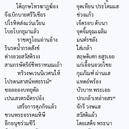
ได้ฤกษโหรฆาฎฆ้อง
จุดเทียน ประโคมแฮ
จึงเบิกบายศรีวิเชียร
ช่วงแก้ว
ปโรหิตส่งแว่นเวียน
เจ็ดรอบ ดับนา
โบยโบกธุมาแล้ว
จุดจิ้มจุณเฉลิม
ราชครูโอมอ่านอ้าง
มนต์รขลัง
รินรดน้ำกรดสังข์
ใส่เกล้า
ต่างอวยสวัสดิรงง
สฤษดิเศก อสูรเอย
สามกรษัตริย์ชีพราหมณเถ้า
แก่เอื้อนอวยไชย
หริวงษเวนนิเวศนให้
กุมภัณฑ์ ผ่านแฮ
๒
โปรดนสาสน์ทศธรรม์
แทดย์พร้อง
ฃอลอองบทยุคัล
บัวบาท พระเอย
๓
เปนเสวตรฉัตรปอ้ง
ปกเกล้าเหล่าอสร
เสร็จการศุภกิจแล้ว
จักรี วงษแฮ
ชวนพระอรรคมหิษี
สวัสดิแผ้ว
อีกอนุชร่วมชีวี
โดยเสด็จ พระนา