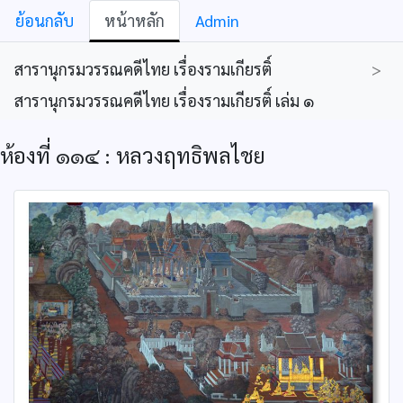
ย้อนกลับ
หน้าหลัก
Admin
สารานุกรมวรรณคดีไทย เรื่องรามเกียรติ์
>
สารานุกรมวรรณคดีไทย เรื่องรามเกียรติ์ เล่ม ๑
ห้องที่ ๑๑๔ : หลวงฤทธิพลไชย