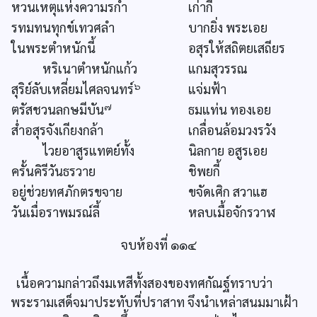
หวนเหตุแห่งความรกำ
เก่ากี้
รทมทนทุกข์เทวศลำ
บากยิ่ง พระเอย
ในพระตำหนักนี้
อสุรให้สถิตยเสถียร
หริเนาตำหนักแก้ว
แกมสุวรรณ
๖
สุริย์ลับเหลี่ยมไศลจนทร์
แจ่มฟ้า
๗
ตรัสชวนลกษมีบัน
ธมแท่น ทองเอย
ส่ำอสุรจังเกียงกล้า
เกลื่อนล้อมวงรวัง
ไวยอาสูรแทตย์ทั้ง
นิลกาย อสูรเอย
ครั้นคิรีวันธรวาย
ชิพยกี้
อยู่ช่วยทศภักตรขจาย
ขจัดเศิก สวาแฮ
วันเมื่อราพมรณ์ลี้
หลบเมื้อจักรวาฬ
จบห้องที่ ๑๑๔
เนื้อความกล่าวถึงมเหสีทั้งสองของทศกัณฐ์ทราบว่า
พระรามเสด็จมาประทับที่ปราสาท จึงนำเหล่าสนมมาเฝ้า