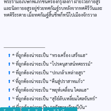
พระรามอภิเษกพิเภกขึ้นครองกรุงลงกา ฝ่ายไวยกาอสูร
และนิลกายอสูรอยู่ช่วยทศกัณฐ์รบหลังจากทศคิรีวันและ
ทศคิรีธรตาย เมื่อทศกัณฐ์สิ้นชีพก็หนีไปเมืองจักรวาล
๑
⬆
ที่ถูกต้องน่าจะเป็น “ทรงเครื่อง เสร็จแฮ”
๒
⬆
ที่ถูกต้องน่าจะเป็น “โปรดนุสาสน์ทศธรรม์”
๓
⬆
ที่ถูกต้องน่าจะเป็น “ปกเกล้าเหล่าอสูร”
๔
⬆
ที่ถูกต้องน่าจะเป็น “คืนสู่ปราสาทแก้ว”
๕
⬆
ที่ถูกต้องน่าจะเป็น “พยุห์เคลื่อน ไคลแฮ”
๖
⬆
ที่ถูกต้องน่าจะเป็น “สุริย์ลับเหลี่ยมไศลจันทร์”
๗
⬆
ที่ถูกต้องน่าจะเป็น “ตรัสชวนลักษมีบัน”