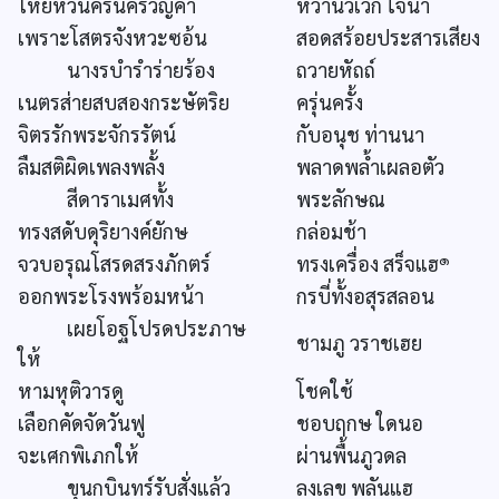
โหยหวนครั่นครวญคำ
หวานวิเวก ใจนา
เพราะโสตรจังหวะซอ้น
สอดสร้อยประสารเสียง
นางรบำรำร่ายร้อง
ถวายหัถถ์
เนตรส่ายสบสองกระษัตริย
ครุ่นครั้ง
จิตรรักพระจักรรัตน์
กับอนุช ท่านนา
ลืมสติผิดเพลงพลั้ง
พลาดพล้ำเผลอตัว
สีดาราเมศทั้ง
พระลักษณ
ทรงสดับดุริยางค์ยักษ
กล่อมช้า
๑
จวบอรุณโสรดสรงภักตร์
ทรงเครื่อง สร็จแฮ
ออกพระโรงพร้อมหน้า
กรบี่ทั้งอสุรสลอน
เผยโอฐโปรดประภาษ
ชามภู วราชเฮย
ให้
หามหุติวารดู
โชคใช้
เลือกคัดจัดวันฟู
ชอบฤกษ ใดนอ
จะเศกพิเภกให้
ผ่านพื้นภูวดล
ขุนกบินทร์รับสั่งแล้ว
ลงเลข พลันแฮ