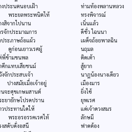
างประนตนอบเฝ้า
ท่ามท้องพลานหลวง
ระยลพระพนิตไท้
ทรงพิจารณ์
างสิจากไปนาน
เนิ่นแล้ว
ครจักประมาณการ
ดีชั่ว ไฉนนา
ำประภาษถ้อแผ้ว
เผด็จถ้อยพาลฉิน
ูก่อนเยาวเรศผู้
นฤมล
่พี่ข้ามขนพล
ติดเต้า
ำศึกแทบเสียชนม์
สู้ยาก
ังจักประสบเจ้า
นาฎน้องนางเดียว
างสมัยเมื่อเจ้าอยู่
เมืองมาร
หนจะศุขเกษมสานต์
ยิ่งไซ้
ระยายักษโปรดปราน
ยุพเรศ
้าวประทานใดให้
แด่เจ้าดวงสมร
ระอรอรรคเรศไท้
ลักษมี
งสดับดั่งอสนี
ฟาดต้อง