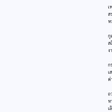
เ
ส
ห
ค
ก
ส
งา
ป
ก
เ
ต่
บ
ถ
ท
เล