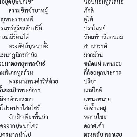
้อยุดบุษบกเข้า
นอบน้อมทูลเสนอ
รวมชีพข้าบาทผู้
ภักดี
ชิญพระราชเทพี
สู่ไท้
รนทร์สูริยสดับปรีดิ์
ปราโมทย์
านมณีรัตนได้
หัดถท้าวถือถนอม
รงทัศน์บุษบกทั้ง
สาวสวรรค์
นมนาฎนิกรกำนัล
มากม้วน
วยมาตยพยุหพลขันธ์
ขนัดแห่ แหนเฮย
ามพิเภกทูลถ้วน
ถี่ถ้อยทุกประการ
ระนางทรงดำริห์ด้วย
ปรีชา
ั้นจะเฝ้าพระจักรา
แกล่ใกล้
กลือกท้าวธสงกา
แหนงหน่าย
ม่โปรดปราไสยไซร้
จักซ้ำอดสู
ักเฝ้าเพียงพื้นน่า
พลานไชย
สดจจากบุษบกไคล
คลาศเต้า
ับศรนาฎนำไป
ตรงพลับ พลาเฮย