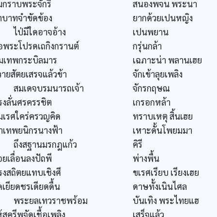
้มกราบพระจักรี
สนองพจน พระนา
้าบาทจำขัดข้อง
ยากด้วยเปนหญิง
ป่มีใดอาจอ้าง
เปนพยาน
อพระโปรดเถกิงกรานต์
กรุ่นกล้า
ุมเทพกระบิลมาร
เฉภาะน่า พลานเฮย
วายสัตยเสรจแล้วข้า
จักเข้าลุยเพลิง
มเดจบรมนารถเจ้า
จักรกฤษณ
รงลั่นศรครรชิต
เกรอกหล้า
มเรศใคร่ครวญคิด
ทราบเหตุ สิ้นเฮย
าเทพยนิกรนางฟ้า
เหาะดั้นโพยมมา
ึงสฐานมรกฎแก้ว
คิรี
ยเลื่อนลงปัถพี
พ่างพื้น
รงสถิตยแทบเชิงศี
ขเรศเรียบ เรียงเฮย
ดเยียดชรเดียดดื้น
ดาษทั้งเนินไศล
ระยลเทวราชพร้อม
บันเทิง พระไทยแฮ
้สุครีพจัดเชื้อเพลิง
เสร็จแล้ว