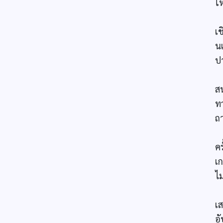
ให
ส
เ
นเ
ป
ท
ส
ท
ถ
พ
คร
เ
ไ
จ
เ
อ