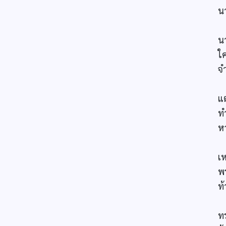
น
พ
น
ใ
จ
ด
แต
ท
หว
ป
เ
พ
ท
พ
ทร