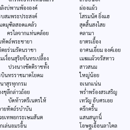
พลิงบ่พานพ้ององค์
ผ่องแผ้ว
รบสมพระประสงค์
โสรมนัศ ยิ่งแฮ
มดมุฑิลสอดแคล้ว
สุดสิ้นสงไสย
รไลจากแท่นคล้อย
คลามา
ุมหัดถ์พระชายา
ยาตรเยื้อง
ถิตยร่วมรัตนราชา
อาศนเอี่ยม องค์เอย
มเงื่อนสุริยจันทรเปลื้อง
เมฆแผ้วจรัสหาว
วงนางขัดติราชทั้ง
สาวสนม
รบินทรราชมาตโยดม
ใหญ่น้อย
สนาสุรทุกกรม
อเนกแน่น
างชุลีกล่าวถ้อย
พร่ำพร้องสรเสริญ
ัดท้าวตรีเนตรให้
เทวัญ อับศรเอย
วายหัดถ์รบำบัน
ครึกครื้น
วยเทพยกระเษมสันต
แสนสนุกนิ์
ิกเล่นอมรอื้น
โอษฐเอื้อนลาไคล