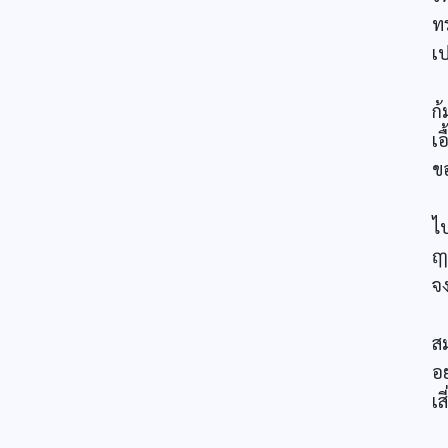
ทร
เ
อ
ก
เ
ข
แ
ไป
ฤๅ
จ
แ
ส
อ
เส
อ