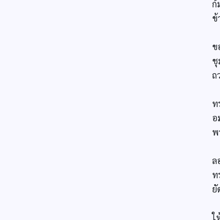
ก
ข
ไ
ข
ช
ถ
ส
ท
อ
พ
ถ
ลอ
ท
ยั
พ
ให