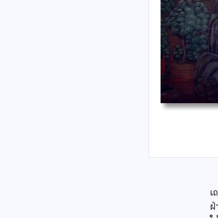
ป
เ
ฝ