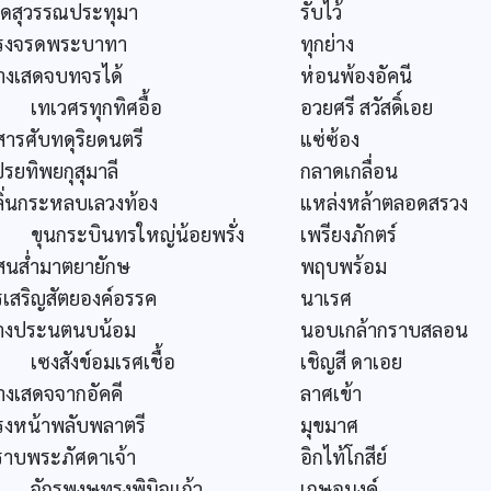
กิดสุวรรณประทุมา
รับไว้
รงจรดพระบาทา
ทุกย่าง
างเสดจบทจรได้
ห่อนพ้องอัคนี
ทเวศรทุกทิศอื้อ
อวยศรี สวัสดิ์เอย
สารศับทดุริยดนตรี
แซ่ซ้อง
รยทิพยกุสุมาลี
กลาดเกลื่อน
ลิ่นกระหลบเลวงท้อง
แหล่งหล้าตลอดสรวง
ุนกระบินทรใหญ่น้อยพรั่ง
เพรียงภักตร์
สนส่ำมาตยายักษ
พฤบพร้อม
รเสริญสัตยองค์อรรค
นาเรศ
่างประนตนบน้อม
นอบเกล้ากราบสลอน
ซงสังข์อมเรศเชื้อ
เชิญสี ดาเอย
างเสดจจากอัคคี
ลาศเข้า
รงหน้าพลับพลาตรี
มุขมาศ
ราบพระภัศดาเจ้า
อิกไท้โกสีย์
ักรพงษทรงพินิจแก้ว
เกษอนงค์