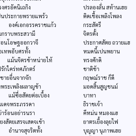
งศรอัคนิเถกิง
ปรลองลั่น สท้านเฮย
ปนประกายพรายแพร้ว
ติดเชื้อเพลิงโพลง
งค์เอกอรรคราชแก้ว
กระสัตรี
้มกราบพระสวามี
จิตรตั้ง
อื้อนโอษฐออกวาจี
ประกาศสัตย ถวายแฮ
อเทพอับศรทั้ง
หมดนี้เปนพยาน
ม้นจิตรข้าหน่ายไท้
ทรงศักดิ
รักใคร่ทศภักตร์
ชาติช้า
ชายอื่นจากจัก
กฤษณ์ราช ก็ดี
งพระเพลิงผลาญข้า
มอดสิ้นสูญชนม์
ม้ซื่อสัตยต่อเบื้อง
บาทา
มเดจพระภรรดา
ธิราชเจ้า
ย่าร้อนอย่ารนรา
คีหม่น หมองแฮ
ี่ยงสัตยเสรจเสดจเข้า
ยาตรเยื้องลุยไฟ
ำนาจสุจริตทั้ง
บุญญา นุภาพเฮย