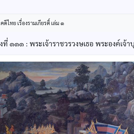
ีไทย เรื่องรามเกียรติ์ เล่ม ๑
องที่ ๑๑๑ : พระเจ้าราชวรวงษเธอ พระองค์เจ้าบุ