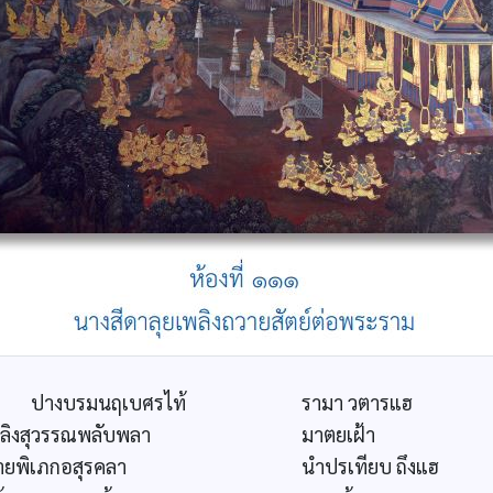
างบรมนฤเบศรไท้
รามา วตารแฮ
ถลิงสุวรรณพลับพลา
มาตยเฝ้า
่ายพิเภกอสุรคลา
นำปรเทียบ ถึงแฮ