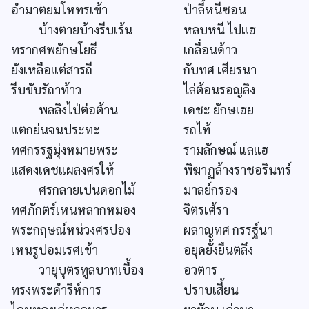
อำมาตยมโหทรเข้า
ป่าลี้หนีซอน
บ้างตายบ้างรีบเร้น
หลบหนี ไปแฮ
ทรากศพยักษโยธี
เกลื่อนด้าว
ยังเหลือแต่สารถี
กับทศ เศียรนา
รีบขับรัถาท้าว
ไล่ต้อนรอญลิง
พลลิงไป่ต่อต้าน
เดชะ ยักษเฮย
แตกย่นจนประทะ
รถไท้
ทศกรรฐมุ่งหมายพระ
รามลักษณ์ แลแฮ
แสดงเดชแผลงศรให้
พิฆาฏล้างราชอรินทร์
ศรกลายเปนดอกไม้
มาลย์กรอง
ทศภักตร์เหนหลากหมอง
จิตรเศ้รา
พระกฤษณ์หน่วงศรปอง
ผลาญทศ กรรฐ์นา
เหนรูปอมเรศเข้า
อยุดยั้งยืนตลึง
วายุบุตรทูลบาทเบื้อง
อวตาร
ทรงพระดำริห์การ
ปราบเสี้ยน