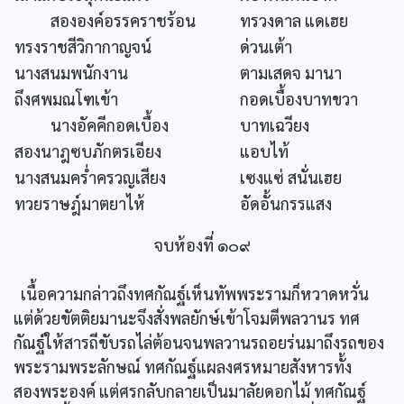
สององค์อรรคราชร้อน
ทรวงดาล แดเฮย
ทรงราชสีวิกากาญจน์
ด่วนเต้า
นางสนมพนักงาน
ตามเสดจ มานา
ถึงศพมณโฑเข้า
กอดเบื้องบาทขวา
นางอัคคีกอดเบื้อง
บาทเฉวียง
สองนาฎซบภักตรเอียง
แอบไท้
นางสนมคร่ำครวญเสียง
เซงแซ่ สนั่นเฮย
ทวยราษฎ์มาตยาไห้
อัดอั้นกรรแสง
จบห้องที่ ๑๐๙
เนื้อความกล่าวถึงทศกัณฐ์เห็นทัพพระรามก็หวาดหวั่น
แต่ด้วยขัตติยมานะจึงสั่งพลยักษ์เข้าโจมตีพลวานร ทศ
กัณฐ์ให้สารถีขับรถไล่ต้อนจนพลวานรถอยร่นมาถึงรถของ
พระรามพระลักษณ์ ทศกัณฐ์แผลงศรหมายสังหารทั้ง
สองพระองค์ แต่ศรกลับกลายเป็นมาลัยดอกไม้ ทศกัณฐ์