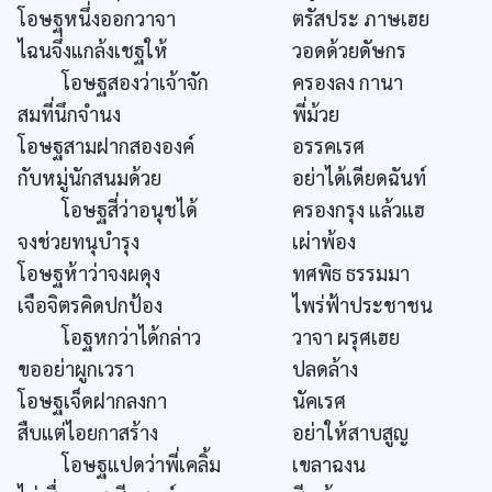
โอษฐหนึ่งออกวาจา
ตรัสประ ภาษเฮย
ไฉนจึ่งแกล้งเชฐให้
วอดด้วยดัษกร
โอษฐสองว่าเจ้าจัก
ครองลง กานา
สมที่นึกจำนง
พี่ม้วย
โอษฐสามฝากสององค์
อรรคเรศ
กับหมู่นักสนมด้วย
อย่าได้เดียดฉันท์
โอษฐสี่ว่าอนุชได้
ครองกรุง แล้วแฮ
จงช่วยทนุบำรุง
เผ่าพ้อง
โอษฐห้าว่าจงผดุง
ทศพิธ ธรรมมา
เจือจิตรคิดปกป้อง
ไพร่ฟ้าประชาชน
โอฐหกว่าได้กล่าว
วาจา ผรุศเฮย
ขออย่าผูกเวรา
ปลดล้าง
โอษฐเจ็ดฝากลงกา
นัคเรศ
สืบแต่ไอยกาสร้าง
อย่าให้สาบสูญ
โอษฐแปดว่าพี่เคลิ้ม
เขลาฉงน