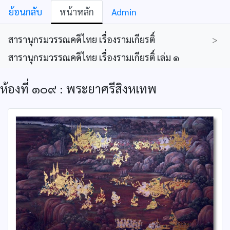
ย้อนกลับ
หน้าหลัก
Admin
สารานุกรมวรรณคดีไทย เรื่องรามเกียรติ์
>
สารานุกรมวรรณคดีไทย เรื่องรามเกียรติ์ เล่ม ๑
ห้องที่ ๑๐๙ : พระยาศรีสิงหเทพ