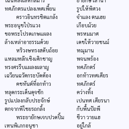
ไฉนหลงเล่หกลมาร
ยายักษ เล่านา
ทศภักตรแปลงเพศเพี้ยน
รูปให้พิศวง
คราวอินทรชิตแกล้ง
จำแลง ตนเฮย
พระอนุชไป่รแวง
เกือบม้วย
ขอพระโปรดเกษแผลง
พรหมมาศ
ล้างเหล่าอาธรรมด้วย
เดชให้วายชนม์
หริวงษทรงสดับถ้อย
หณุมาน
แหลมหลักเชิงเศิกชาญ
พจนพร้อง
ทรงศรรีบแผลงผลาญ
ทศภักตร์
เฉวียนฉวัตกระบัดต้อง
อกท้าวทศเศียร
คชทันต์ที่อกท้าว
ทศภักตร์
หลุดกระเด็นดุจชัก
คว่างทิ้ง
รูปแปลงกลับประจักษ์
เปนทศ เศียรนา
ตกจากพิไชยรถกลิ้ง
กับพื้นปัถพี
พระยายักษเจบปวดปิ้ม
ชีวา วายแฮ
เหนพิเภกอนุชา
อยู่ใกล้