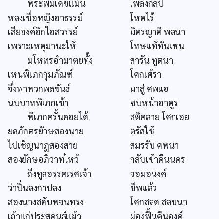
พระพี่มีเดชแม้น
เพลิงกัลป์
หลงเชื่อหญิงอาธรรม์
โหดไร้
เสียองค์อิกไอสวรรย์
มิตรญาติ พลนา
เพราะเหตุมานะให้
โทษแท้ทันเหน
มโหทรอำมาตยทั้ง
สารัน ทูตนา
เหนพิเภกกุมภัณฑ์
โศกเศ้รา
จึ่งพาพวกพลขันธ์
มาสู่ ศพแฮ
นบบาทพิเภกเข้า
ซบหน้าอาดูร
พิเภกครั้นคอยได้
สติคลาย โศกเอย
ยลภักตรยักษสองนาย
ตรัสใช้
ไปเชิญนาฎสองสาย
สมรรับ ศพนา
สองยักษอภิวาทไหว้
กลับเข้าคืนนคร
ถึงทูลอรรคเรศเจ้า
จอมอนงค์
ว่าปิ่นลงกาปลง
ชีพแล้ว
สองนางสดับพจนทรง
โศกสลด สลบนา
เถ้าแก่ประสุคนธ์แผ้ว
ผ่องฟื้นคืนองค์