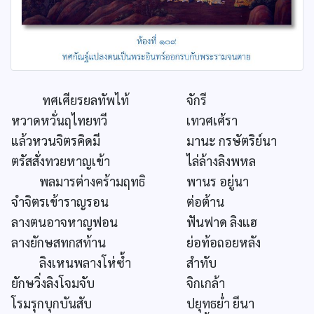
ทศเศียรยลทัพไท้
จักรี
หวาดหวั่นฤไทยทวี
เทวศเศ้รา
แล้วหวนจิตรคิดมี
มานะ กรษัตริย์นา
ตรัสสั่งทวยหาญเข้า
ไล่ล้างลิงพหล
พลมารต่างคร้ามฤทธิ
พานร อยู่นา
จำจิตรเข้าราญรอน
ต่อต้าน
ลางตนอาจหาญฟอน
ฟันฟาด ลิงแฮ
ลางยักษสทกสท้าน
ย่อท้อถอยหลัง
ลิงเหนพลางโห่ซ้ำ
สำทับ
ยักษวิ่งลิงโจมจับ
จิกเกล้า
โรมรุกบุกบันสับ
ปยุทธย่ำ ยีนา