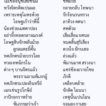
ไม่เชื่ออนุชเสียชนม์
ชีพม้วย
หวังจิตรคิดเปนผล
กลายกลับ โทษนา
เพราะเหตุโมหะด้วย
รักร้อนรนทรวง
โอษฐเก้าว่าพี่นี้
ลาทิวง คตนา
น้องช่วยเมตตาปลง
ศพด้วย
อย่าทิ้งทอดกลางณรงค์
เสียเสื่อม ยศนอ
โอษฐสิบจักพลันม้วย
หมดสิ้นสุริเสียง
ลูกลมคะยี่คั้น
ดวงใจ ยักบเฮอ
ทศภักตรม้วยบรรไลย
ล่วงแล้ว
ทวยเทพนิกรใน
พิมานมาศ สรวงนา
ต่าง ๆ บานจิตรแผ้ว
แซร่ซ้องถวายไชย
พระรามถามพิเภกผู้
ภักดี
ทศภักตรแปลงอินทรีย์
เคลือบคล้าย
เฉกเช่นรูปโกษีย์
จักคิด ไฉนนา
งาปักอกราพร้าย
เหตุนั้นเปนไฉน
พิเภกทูลว่าเจ้า
จอมลง กาเฮย