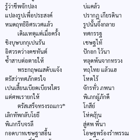
รู้ว่าชีพจักปลง
บ่แคล้ว
แปลงรูปเพื่อประสงค์
ปรากฎ เกียรดินา
หมดฤทธิอิศรเวศแล้ว
รูปนั้นจึ่งกลาย
เดิมเหตุแต่เมื่อครั้ง
ทศกรรฐ
ชิงบุษบกกุเปนรัน
เชษฐไท้
อิศวรคว่างคชทันต์
ปักอก ไว้นา
ซ้ำสาบต่อตายให้
หลุดพ้นจากทรวง
พระกฤษณสดับแจ้ง
หฤไทย แล้วแฮ
ตรัสว่าทศภักตรใจ
โหดไร้
เปนเสี้ยนเบียดเบียฬไตร
จักรทั่ว ภพนา
แต่ศพเรายกให้
พิเภกผู้ภักดี
๑
ตรัสเสร็จทรงรถแกว
โกสีย์
เลิกทัพกลับโยธี
โห่คฤ้ๅน
พิเภกรีบจรลี
สู่ศพ พี่นา
กอดบาทเชษฐาสอื้น
โอษฐพร้องรำพรรณ