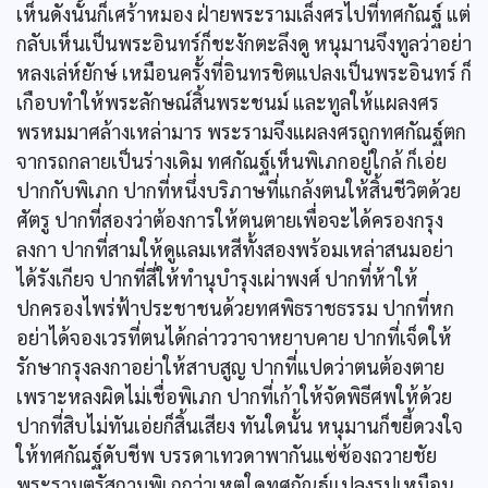
เห็นดังนั้นก็เศร้าหมอง ฝ่ายพระรามเล็งศรไปที่ทศกัณฐ์ แต่
กลับเห็นเป็นพระอินทร์ก็ชะงักตะลึงดู หนุมานจึงทูลว่าอย่า
หลงเล่ห์ยักษ์ เหมือนครั้งที่อินทรชิตแปลงเป็นพระอินทร์ ก็
เกือบทำให้พระลักษณ์สิ้นพระชนม์ และทูลให้แผลงศร
พรหมมาศล้างเหล่ามาร พระรามจึงแผลงศรถูกทศกัณฐ์ตก
จากรถกลายเป็นร่างเดิม ทศกัณฐ์เห็นพิเภกอยู่ใกล้ ก็เอ่ย
ปากกับพิเภก ปากที่หนึ่งบริภาษที่แกล้งตนให้สิ้นชีวิตด้วย
ศัตรู ปากที่สองว่าต้องการให้ตนตายเพื่อจะได้ครองกรุง
ลงกา ปากที่สามให้ดูแลมเหสีทั้งสองพร้อมเหล่าสนมอย่า
ได้รังเกียจ ปากที่สี่ให้ทำนุบำรุงเผ่าพงศ์ ปากที่ห้าให้
ปกครองไพร่ฟ้าประชาชนด้วยทศพิธราชธรรม ปากที่หก
อย่าได้จองเวรที่ตนได้กล่าววาจาหยาบคาย ปากที่เจ็ดให้
รักษากรุงลงกาอย่าให้สาบสูญ ปากที่แปดว่าตนต้องตาย
เพราะหลงผิดไม่เชื่อพิเภก ปากที่เก้าให้จัดพิธีศพให้ด้วย
ปากที่สิบไม่ทันเอ่ยก็สิ้นเสียง ทันใดนั้น หนุมานก็ขยี้ดวงใจ
ให้ทศกัณฐ์ดับชีพ บรรดาเทวดาพากันแซ่ซ้องถวายชัย
พระรามตรัสถามพิเภกว่าเหตุใดทศกัณฐ์แปลงรูปเหมือน