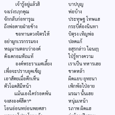
เจ้ารู้อยู่แล้วสิ
บาปบุญ
จงเร่งรฦกคุณ
พ่อบ้าง
จักกลับก่อทารุณ
ประทุษฐ โทษแฮ
ถึงพ่อตายฝ่ายข้าง
กระบี่ต้องนินทา
ขอทานดวงจิตรให้
บิตุรง เทิญพ่อ
อย่าผูกเวรกรรมจง
ปลดแก้
หณุมานตอบว่าองค์
อสุรกล่าว ไฉนฤๅ
ดังเดกอมหัถแท้
ไป่รู้ทางความ
องค์พระราเมศเลี้ยง
เราเป็น ทหารเฮย
เพื่อจะปราบยุคเข็ญ
ขาดหล้า
เอาสัตยเมื่อศึกเห็น
ผิดแยบ ยุทธนา
ตัวโฉดสิมีหน้า
เพิกพ้อไป่อาย
แม้นเองใคร่รอดพ้น
มรณา นั้นเฮย
๑
จงสงองค์สีดา
หนุ่มเหน้า
โอนอ่อนหย่อนพยศสา
รภาพ ผิดแฮ