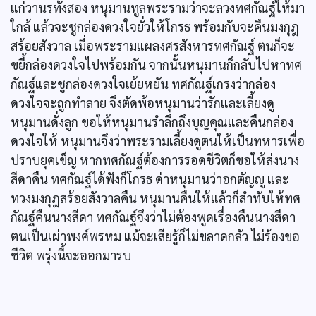
แก่วานรทั้งสอง หนุมานทูลพระรามว่าจะลวงทศกัณฐ์ให้มา
ใกล้ แล้วจะชูกล่องดวงใจยั่วให้โกรธ พร้อมกับจะคืนมงกุฎ
สร้อยสังวาล เมื่อพระรามแผลงศรสังหารทศกัณฐ์ ตนก็จะ
ขยี้กล่องดวงใจไปพร้อมกัน จากนั้นหนุมานก็กลับไปหาทศ
กัณฐ์และชูกล่องดวงใจเย้ยหยัน ทศกัณฐ์เกรงว่ากล่อง
ดวงใจจะถูกทำลาย จึงตัดพ้อหนุมานว่ารักและเลี้ยงดู
หนุมานดั่งลูก ขอให้หนุมานรำลึกถึงบุญคุณและคืนกล่อง
ดวงใจให้ หนุมานจึงว่าพระรามเลี้ยงดูตนให้เป็นทหารเพื่อ
ปราบยุคเข็ญ หากทศกัณฐ์ต้องการรอดชีวิตก็ขอให้ส่งนาง
สีดาคืน ทศกัณฐ์ได้ฟังก็โกรธ ด่าหนุมานว่าอกตัญญู และ
ทวงมงกุฎสร้อยสังวาลคืน หนุมานคืนให้แล้วก็สำทับให้ทศ
กัณฐ์คืนนางสีดา ทศกัณฐ์จึงว่าไม่ต้องพูดเรื่องคืนนางสีดา
ตนเป็นเผ่าพงศ์พรหม แม้จะเสียรู้ก็ไม่ขลาดกลัว ไม่ร้องขอ
ชีวิต พรุ่งนี้จะออกมารบ