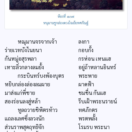
หณุมานจรจากเจ้า
ลงกา
ร่ายเวทบังไนยนา
กอบกั้ง
กันหมู่อสุรพลา
กรห่อน เหนแฮ
เหาะลิ่วกลางลมยั้ง
อยู่ถ้าหลานอินทร์
กระบินทร์บงพ้องบุตร
พระพาย
หยิบกล่องล่องลมผาย
ผาดฟ้า
มาส่งแก่พี่ชาย
ชมชื่น กันแฮ
สองร่อนลงสู่หล้า
รีบเฝ้าพระนรายน์
ทูลถวายชิพิตรท้าว
ทศภักตร
แถลงเลศซึ่งลวงนัก
พรตพลั้ง
ส่วนราพสุดฤทธิจัก
โรมรบ พระนา