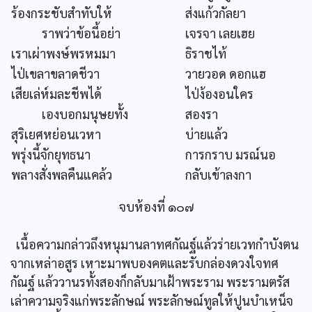
ร้องกระชับสำทับให้
ส่งแก้วกัลยา
ราพว่าข้อนี้อย่า
เจรจา เลยเฮย
เราเผ่าพงษ์พรหมมา
ธิราชไท้
ไป่เขลาขลาดชีวา
วายวอด ดอกแฮ
เสียเล่ห์มละชีพได้
ไป่ง้องอนใคร
เองบอกมนุษยทั้ง
สองรา
สุริเยศหย่อนเวหา
บ่ายแล้ว
พรุ่งนี้จักยุทธนา
การกราบ มรณ์นอ
พลางสั่งพลคืนแคล้ว
กลับเข้าลงกา
จบห้องที่ ๑๐๗
เนื้อความกล่าวถึงหนุมานลาทศกัณฐ์แล้วร่ายเวทกำบังตน
จากเหล่าอสูร เหาะมาพบองคตและรับกล่องดวงใจทศ
กัณฐ์ แล้ววานรทั้งสองก็กลับมาเฝ้าพระราม พระรามตรัส
เล่าความจริงแก่พระลักษณ์ พระลักษณ์ทูลให้ปูนบำเหน็จ