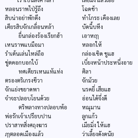
หลอนราพไป่รู้ถึง
โฉดช้า
สิบน่าอย่าพักตึง
ทำโกรธ เคืองเลย
เศียรสิบจักเกลื่อนหล้า
บัดนี้บหึง
ยื่นกล่องร้องเรียกฮ้า
เอาหฤๅ
เหนราพแบมือมา
หลอกให้
รำเต้นเล่นไหล่ถือ
กล่องเชิด ชูแฮ
ขู่ตคอกบอกใบ้
เบี่ยงหน้าประหนึ่งอาย
ทศเศียรเหนแท้แท่ง
ศิลา
ตรองตริเกรงชีวา
จักม้วย
จักแย่งขยาดพา
นรคยี่ เสียแฮ
จำจะปลอบโยนด้วย
อ่อนได้จึ่งดี
ตริพลางทางปลอบพ้อ
หณุมาน
พ่อรักเจ้าเปรียบปาน
ลูกแก้ว
ปราสาทสิ่งศฤงฆาร
เมียมิ่ง ให้แฮ
ฦๅตลอดเมืองแล้ว
ว่าเลี้ยงดังดนัย