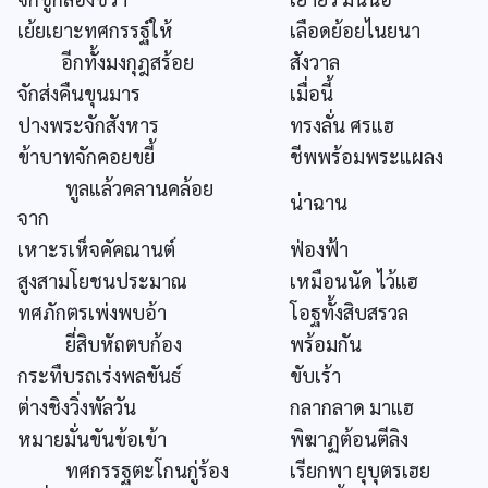
เย้ยเยาะทศกรรฐ์ให้
เลือดย้อยไนยนา
อีกทั้งมงกุฎสร้อย
สังวาล
จักส่งคืนขุนมาร
เมื่อนี้
ปางพระจักสังหาร
ทรงลั่น ศรแฮ
ข้าบาทจักคอยขยี้
ชีพพร้อมพระแผลง
ทูลแล้วคลานคล้อย
น่าฉาน
จาก
เหาะรเห็จคัคณานต์
ฟ่องฟ้า
สูงสามโยชนประมาณ
เหมือนนัด ไว้แฮ
ทศภักตรเพ่งพบอ้า
โอฐทั้งสิบสรวล
ยี่สิบหัถตบก้อง
พร้อมกัน
กระทืบรถเร่งพลขันธ์
ขับเร้า
ต่างชิงวิ่งพัลวัน
กลากลาด มาแฮ
หมายมั่นขันข้อเข้า
พิฆาฏต้อนตีลิง
ทศกรรฐตะโกนกู่ร้อง
เรียกพา ยุบุตรเฮย