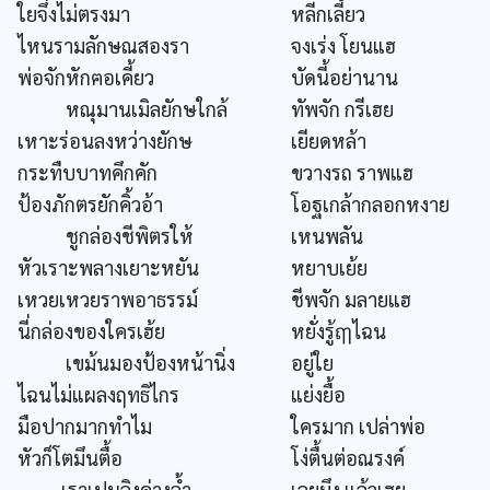
ใยจึ่งไม่ตรงมา
หลีกเลี้ยว
ไหนรามลักษณสองรา
จงเร่ง โยนแฮ
พ่อจักหักฅอเคี้ยว
บัดนี้อย่านาน
หณุมานเมิลยักษใกล้
ทัพจัก กรีเฮย
เหาะร่อนลงหว่างยักษ
เยียดหล้า
กระทืบบาทคึกคัก
ขวางรถ ราพแฮ
ป้องภักตรยักคิ้วอ้า
โอฐเกล้ากลอกหงาย
ชูกล่องชีพิตรให้
เหนพลัน
หัวเราะพลางเยาะหยัน
หยาบเย้ย
เหวยเหวยราพอาธรรม์
ชีพจัก มลายแฮ
นี่กล่องของใครเฮ้ย
หยั่งรู้ฤๅไฉน
เขม้นมองป้องหน้านิ่ง
อยู่ใย
ไฉนไม่แผลงฤทธิไกร
แย่งยื้อ
มือปากมากทำไม
ใครมาก เปล่าพ่อ
หัวก็โตมึนตื้อ
โง่ตื้นต่อณรงค์
เราเปนลิงค่างล้ำ
เลยมึง แล้วเฮย