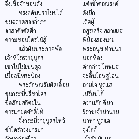
จึ่งเชื่อจำชอบตั้ง
แต่งข้าต่อณรงค์
ทรงสดับปราโมชได้
ดังนึก
ชมฉลาดสองล้ำฦก
เลิศผู้
อาสาดังตัดศึก
อสูรเสร็จ สลายแฮ
ความชอบใครไป่สู้
พี่น้องสองนาย
แล้วผินประภาศพ้อ
พระอนุช ท่านนา
เจ้าพิโรธวายุบุตร
บอกฟ้อง
เขาไปไม่เปนดุจ
คำกล่าว โทษแฮ
เมื่อฉนี้พระน้อง
จะอื้นโอษฐไฉน
พระลักษณรับผิดเอื้อน
อายใจ ทูลแฮ
ขุนกระบี่ปรีชาใคร
เปรียบได้
ซื่อสัตยสถิตยใน
ความภัก ดีนา
ควรแก่ยศศักดิ์ไท้
ธิราชเจ้าบำนาน
จึ่งกระบี่วายุบุตรไหว้
บาทา ทูลแฮ
ข้าใคร่ลวงมารมา
จุ่งใกล้
จักชูกล่องชีวา
เย้ายั่ว มันนอ