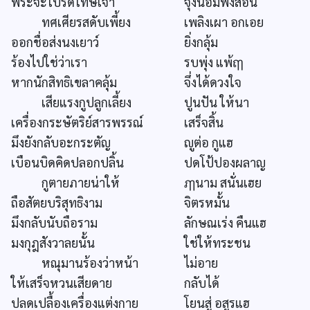
พระจะโปรดโทษเจ้า
จุ่งน้อมฟังสอน
ทศเศียรสดับเพี้ยง
เพลิงเผา อกเอย
ออกชื่อส่งนงเยาว์
ยิ่งกลุ้ม
ร้องไปใช่ว่าเรา
รบพุ่ง แพ้ฤๅ
หากนักสิทธิเขลาคลุ้ม
จึ่งได้ดวงใจ
เสียแรงกูปลูกเลี้ยง
ปูนปัน ให้นา
เครื่องกระษัตริย์สารพรรณ์
เสร็จสิ้น
มึงยังกลับอะกระตัญ
ญูต่อ กูแฮ
เบือนบิดคิดปลอกปลิ้น
ปดโป้ปองผลาญ
กูตายภายน่าให้
ฦๅนาม สนั่นเฮย
ถือสัตยบริสุทธิงาม
จิตรหมั้น
มึงกลับนับถือราม
ลักษณเร่ง คืนแฮ
มงกุฎสังวาลยนั้น
ใช่ให้ทระชน
หณุมานร้องว่าหน้า
ไม่อาย
ให้เสร็จหวนเสียดาย
กลับได้
ปลดเปลื้องเครื่องแต่งกาย
โยนสู่ อสูรแฮ