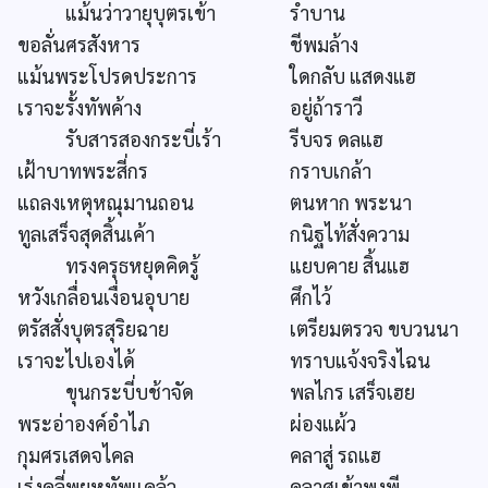
แม้นว่าวายุบุตรเข้า
รำบาน
ขอลั่นศรสังหาร
ชีพมล้าง
แม้นพระโปรดประการ
ใดกลับ แสดงแฮ
เราจะรั้งทัพค้าง
อยู่ถ้าราวี
รับสารสองกระบี่เร้า
รีบจร ดลแฮ
เฝ้าบาทพระสี่กร
กราบเกล้า
แถลงเหตุหณุมานถอน
ตนหาก พระนา
ทูลเสร็จสุดสิ้นเค้า
กนิฐไท้สั่งความ
ทรงครุธหยุดคิดรู้
แยบคาย สิ้นแฮ
หวังเกลื่อนเงื่อนอุบาย
ศึกไว้
ตรัสสั่งบุตรสุริยฉาย
เตรียมตรวจ ขบวนนา
เราจะไปเองได้
ทราบแจ้งจริงไฉน
ขุนกระบี่บช้าจัด
พลไกร เสร็จเฮย
พระอ่าองค์อำไภ
ผ่องแผ้ว
กุมศรเสดจไคล
คลาสู่ รถแฮ
เร่งคลี่พยุหทัพแคล้ว
คลาศเข้าพงพี