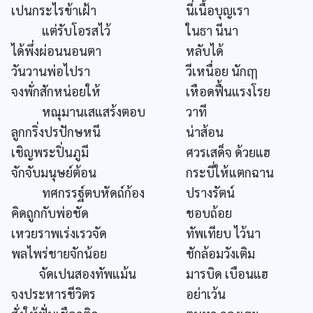
เปนกระไรข้าเฝ้า
นี่เนื้อบุญเรา
แต่รับโอรสไว้
ในธา นีนา
ได้พึ่งผ่อนนอนตา
หลับได้
วันวานพ่อไปรา
วีเหนื่อย นักฤๅ
จงพั่กสักหน่อยให้
เหือดฟื้นแรงโรย
หณุมานเสแสร้งตอบ
วาที
ลูกกริ่งปรปักษหนี
น่าส้อน
เชิญพระปิ่นภูมี
ศวรเสด็จ ด้วยแฮ
จักจับมนุษย์ต้อน
กระบี่ให้แตกฉาน
ทศกรรฐ์ตบหัดถ์ก้อง
ปรางรัตน์
คิดถูกกับพ่อชัด
ชอบถ้อย
เหวยราพเร่งเรวจัด
ทัพเทียบ ไว้นา
พลไพร่ชายจักน้อย
ชักล้อมวังเติม
จัดเปนสองทัพแม้น
มารบิด เบือนแฮ
จงประหารชีวิตร
อย่าเว้น