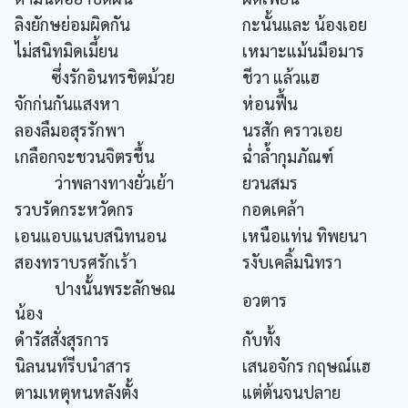
ลิงยักษย่อมผิดกัน
กะนั้นและ น้องเอย
ไม่สนิทมิดเมี้ยน
เหมาะแม้นมือมาร
ซึ่งรักอินทรชิตม้วย
ชีวา แล้วแฮ
จักก่นกันแสงหา
ห่อนฟื้น
ลองลืมอสุรรักพา
นรสัก คราวเอย
เกลือกจะชวนจิตรชื้น
ฉ่ำล้ำกุมภัณฑ์
ว่าพลางทางยั่วเย้า
ยวนสมร
รวบรัดกระหวัดกร
กอดเคล้า
เอนแอบแนบสนิทนอน
เหนือแท่น ทิพยนา
สองทราบรศรักเร้า
รงับเคลิ้มนิทรา
ปางนั้นพระลักษณ
อวตาร
น้อง
ดำรัสสั่งสุรการ
กับทั้ง
นิลนนท์รีบนำสาร
เสนอจักร กฤษณ์แฮ
ตามเหตุหนหลังตั้ง
แต่ต้นจนปลาย