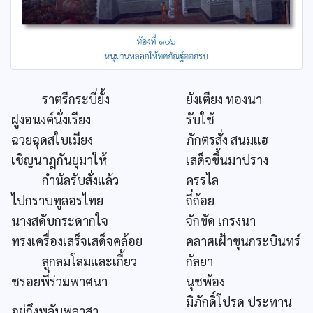
ราตรีกระบี่ยั้ง
ยังเตียง ทองนา
ฝูงอนงค์นั่งเรียง
รับใช้
ฉวยฉุดสใบเมียง
ภักตรสั่ง สนมแฮ
เชิญนาฎกันยุมาให้
เสด็จขึ้นมาปราง
กำนัลรับสั่งแล้ว
ครรไล
ไปกราบทูลอรไทย
ถี่ถ้อย
นางสดับกระดากใจ
จักขัด เกรงนา
ทรงเครื่องเสร็จเสด็จคล้อย
คลาศเฝ้าขุนกระบินทร์
ลูกลมโลมและเกี้ยว
กัลยา
ชรอยพี่ร่วมพาศนา
นุชพ้อง
มิภักดิ์โปรด ประทาน
อยู่ถึงพลับพลาสา