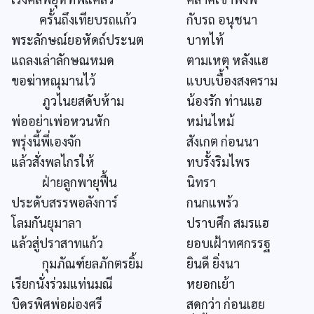
ครั้นถึงเทียบรถแก้ว
กับรถ อนุชนา
พระลักษณ์ยอหัดถ์ประนต
บาทไท้
แถลงเล่าลักษณหมด
ตามเหตุ หลังแฮ
ขอฆ่าหณุมานไว้
แบบเบื้องสงคราม
ภูวไนยสดับห้าม
น้องรัก ท่านแฮ
พ่ออย่าเพ่อหวนหัก
หม่นไหม้
พรุ่งนี้พี่เองจัก
สังเกต ก่อนนา
แล้วสั่งพลไกรให้
ทบรั้งริมไพร
ฝ่ายลูกพายุฟื้น
นิทรา
ประดับสรรพอลังการ์
กนกแพร้ว
โลมกันยุมาลา
ปราบศึก สมรแฮ
แล้วสู่ปราสาทแก้ว
ยอบเฝ้าทศกรรฐ
กุมภัณฑ์ยลภักตรยิ้ม
ยินดี ยิ่งนา
เรียกนั่งร่วมแท่นมณี
หยอกเย้า
บิดรพิศพ่อผ่องศรี
สดกว่า ก่อนเฮย