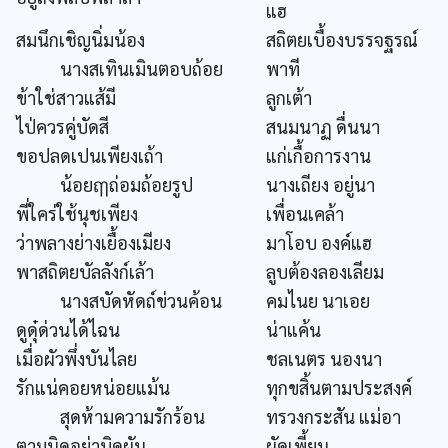
แฮ
สมนึกเชิญนิ่มน้อง
สถิตยเบื้องบรรจฐรณ์
นางสเทินเมินตอบถ้อย
พาที
ข้าใช่สาวแส้มี
ลูกเต้า
ไป่ควรคู่บัดสี
สนมนาฏ ดื่นนา
ขอปลดเปนเพียงเถ้า
แก่เกื้อการงาน
น้อยฤๅถ่อมถ้อยรูป
นางเถียง อยู่นา
พี่ใคร่ใช้นุชเพียง
เพื่อนเคล้า
ว่าพลางย่างเยื้องเมียง
มาโอบ องค์แฮ
พาสถิตยบัลลังก์เล้า
ลูบต้องลองเลียม
นางสบัดหัดถ์ข่วนค้อน
คมไนย นาเอย
ดูดุ๋ด่วนได้ไฉน
น่าแค้น
เมื่อผัวพึ่งบันไลย
ชลเนตร นองนา
รักแน่คอยหน่อยแม้น
ทุกขสิ้นตามประสงค์
สุดห้ามความรักร้อน
ทรวงกระสัน แม่อา
ตามนิดอย่าบิดผัน
ผัดเพี้ยน