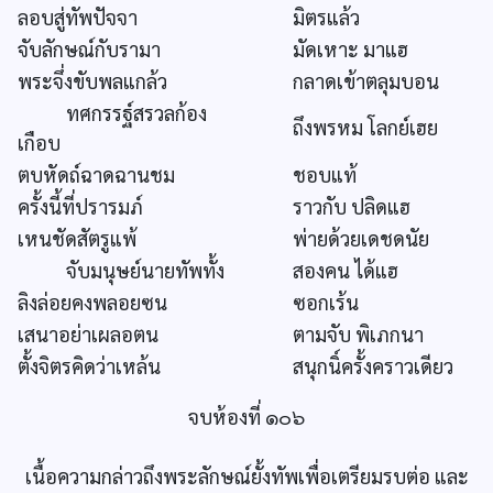
ลอบสู่ทัพปัจจา
มิตรแล้ว
จับลักษณ์กับรามา
มัดเหาะ มาแฮ
พระจึ่งขับพลแกล้ว
กลาดเข้าตลุมบอน
ทศกรรฐ์สรวลก้อง
ถึงพรหม โลกย์เฮย
เกือบ
ตบหัดถ์ฉาดฉานชม
ชอบแท้
ครั้งนี้ที่ปรารมภ์
ราวกับ ปลิดแฮ
เหนชัดสัตรูแพ้
พ่ายด้วยเดชดนัย
จับมนุษย์นายทัพทั้ง
สองคน ได้แฮ
ลิงล่อยคงพลอยซน
ซอกเร้น
เสนาอย่าเผลอตน
ตามจับ พิเภกนา
ตั้งจิตรคิดว่าเหล้น
สนุกนิ์ครั้งคราวเดียว
จบห้องที่ ๑๐๖
เนื้อความกล่าวถึงพระลักษณ์ยั้งทัพเพื่อเตรียมรบต่อ และ