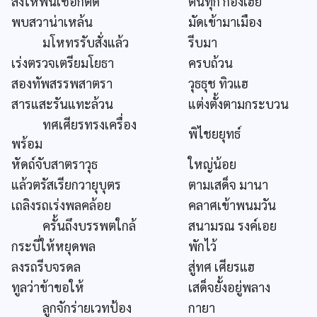
สั่งให้ฟั่นเชือกติด
ตนทุก กองเฮย
พบสวาน่าเหล้น
มัดเข้ามาเมือง
มโหทรรับสั่งแล้ว
รีบมา
เร่งตรวจเตรียมโยธา
ครบถ้วน
สองทัพสรรพสาตรา
วุธธุช ทิวแฮ
สารแสะรันแทะล้วน
แต่งตั้งตามกระบวน
ทศเศียรทรงเครื่อง
พิไชยยุทธ์
พร้อม
หัดถ์จับสาตราวุธ
ใหญ่น้อย
แล้วตรัสเรียกวายุบุตร
ตามเสด็จ มานา
เถลิงรถเร่งพลคล้อย
คลาศเข้าพนมวัน
ครั้นถึงบรรพตใกล้
สนามรณ รงค์เอย
กระบี่ให้หยุดพล
พักไว้
ลงรถรีบจรดล
สู่ทศ เศียรแฮ
ทูลว่าข้าขอให้
เสด็จยั้งอยู่พลาง
ลูกจักร่ายเวทป้อง
กายา