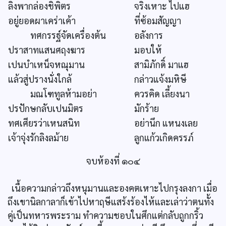
ลิงพากล่องชิพิตร
จริงเหาะ ไปแฮ
อยู่ยอดผาเคร่าเค้า
ที่ซ้อมสัญญา
ทศกรรฐ์จัดเครื่องต้น
อลังการ
ปราสาทแสนศฤงฆาร
มอบให้
เปนบำเหน็จหณุมาน
สามิภักดิ์ มาแฮ
แล้วสู่ปรางนั่งใกล้
กล่าวแจ้งมหิษี
มณโฑทูลห้ามอย่า
ควรคิด เลี้ยงนา
ปรปักษกลับเปนมิตร
มักร้าย
ทศเศียรว่าเหนสนิท
อย่านึก แหนงเลย
เจ้าจุ่งรักลิงลม้าย
ลูกแก้วเกิดครรภ์
จบห้องที่ ๑๐๔
เนื้อความกล่าวถึงหนุมานและองคตเหาะไปกรุงลงกา เมื่อ
ถึงเขานิลกาลาก็เข้าไปหาฤษีแสร้งร้องไห้และเล่าว่าตนทั้ง
คู่เป็นทหารพระราม ทำความชอบในศึกแต่กลับถูกกริ้ว