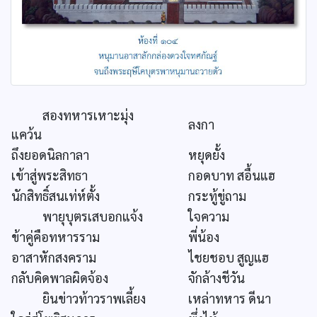
สองทหารเหาะมุ่ง
ลงกา
แคว้น
ถึงยอดนิลกาลา
หยุดยั้ง
เข้าสู่พระสิทธา
กอดบาท สอื้นแฮ
นักสิทธิ์สนเท่ห์ตั้ง
กระทู้ขู่ถาม
พายุบุตรเสบอกแจ้ง
ใจความ
ข้าคู่คือทหารราม
พี่น้อง
อาสาหักสงคราม
ไชยชอบ สูญแฮ
กลับคิดพาลผิดจ้อง
จักล้างชีวัน
ยินข่าวท้าวราพเลี้ยง
เหล่าทหาร ดีนา