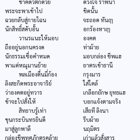
ข้าคิดวิตกด้วย
ดวงใจ ราพนา
พระจะพาเข้าไป
ชิดนั้น
ฉวยกลับสู่กายไฉน
จะถอด ทันฤๅ
นักสิทธิ์สดับอั้น
อกร้องหาฤๅ
วานรแนะให้มอบ
องคต
ถืออยู่นอกนครงด
ท่าผ้าย
นักธรรมเชื่อคำหมด
มอบกล่อง ชีพแฮ
พาแต่หณุมานย้าย
ยาตรเข้าธานี
พลเมืองตื่นมี่ก้อง
กรุงมาร
ลิงสะกิดพระอาจาริย์
ใส่ใคล้
ว่าองคตอยู่ทวาร
เกลือกยักษ ยุทธแฮ
ข้าจะไปสั่งให้
บอกแจ้งตามจริง
สิทธาบรู้เท่า
เสียที ลิงนา
ขุนกระบินทรยินดี
รีบผ้าย
มาสู่ลูกพาลี
นฤมิตร
กล่องชีพทศภักตรคล้าย
เก่าแล้วสั่งสาร