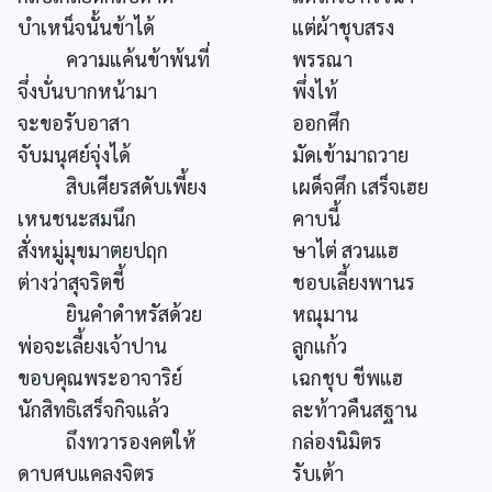
บำเหน็จนั้นข้าได้
แต่ผ้าชุบสรง
ความแค้นข้าพ้นที่
พรรณา
จึ่งบั่นบากหน้ามา
พึ่งไท้
จะขอรับอาสา
ออกศึก
จับมนุศย์จุ่งได้
มัดเข้ามาถวาย
สิบเศียรสดับเพี้ยง
เผด็จศึก เสร็จเฮย
เหนชนะสมนึก
คาบนี้
สั่งหมู่มุขมาตยปฤก
ษาไต่ สวนแฮ
ต่างว่าสุจริตชี้
ชอบเลี้ยงพานร
ยินคำดำหรัสด้วย
หณุมาน
พ่อจะเลี้ยงเจ้าปาน
ลูกแก้ว
ขอบคุณพระอาจาริย์
เฉกชุบ ชีพแฮ
นักสิทธิเสร็จกิจแล้ว
ละท้าวคืนสฐาน
ถึงทวารองคตให้
กล่องนิมิตร
ดาบศบแคลงจิตร
รับเต้า