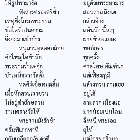
ให้รูปพามาง้อ
อยู่ด้วยพระยามาร
ฟังสารตรองตริซ้ำ
สอบถาม ลิงแฮ
เหตุซึ่งโกรธพระราม
กล่าวอ้าง
ข้อใดที่เปนความ
แค้นนัก นั้นฤๅ
จึ่งจะมาเข้าข้าง
ฝ่ายข้าจงแถลง
หนุมานทูลตอบถ้อย
ทศภักตร
ศึกใหญ่ใดข้าหัก
ทุกครั้ง
พระรามร่ำแต่จัก
คาดโทษ ทัณฑ์นา
บำเหน็จรางวัลตั้ง
แต่เฟื้องฤๅมี
ทศศีร์เชื่อหมดสิ้น
แส้รงทวน ถามเฮย
เมื่อหักสวนเราชวน
อยู่ไส้
ไม่อยู่ฆ่ายักษลวน
ลามลวก เมืองแฮ
ราเมศรางวัลให้
มากน้อยเปนไฉน
พระรามยังรักข้า
จึ่งหนี พระเอย
ครั้นพิเภกพาที
ยุไท้
กลับเกลียดกลับด่าตี
แต่โกรธ กริ้วนา