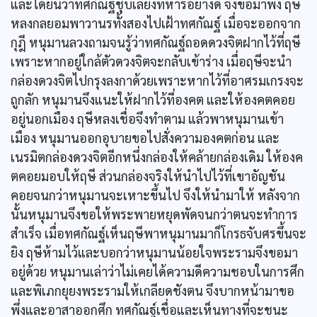
และได้ยินว่าทศกัณฐ์ชุบเลี้ยงทหารอย่างดี จึงขอมาพึ่ง ฤษี
หลงกลยอมพาวานรทั้งสองไปเฝ้าทศกัณฐ์ เมื่อจะออกจาก
กุฎี หนุมานลวงถามจนรู้ว่าทศกัณฐ์ถอดดวงจิตฝากไว้ที่ฤษี
เพราะหากอยู่ใกล้ตัวดวงจิตจะกลับเข้าร่าง เมื่อฤษีจะนำ
กล่องดวงจิตไปกรุงลงกาด้วยเพราะหากไว้ที่อาศรมเกรงจะ
ถูกลัก หนุมานจึงแนะให้ฝากไว้ที่องคต และให้องคตคอย
อยู่นอกเมือง ฤษีหลงเชื่อจึงทำตาม แล้วพาหนุมานเข้า
เมือง หนุมานออกอุบายขอไปสั่งความองคตก่อน และ
เนรมิตกล่องดวงจิตอีกหนึ่งกล่องให้คล้ายกล่องเดิม ให้องค
ตคอยมอบให้ฤษี ส่วนกล่องจริงให้นำไปไว้ที่เขาอัญชัน
คอยจนกว่าหนุมานจะเหาะขึ้นไป จึงให้นำมาให้ หลังจาก
นั้นหนุมานจึงขอให้พระพายหยุดพัดจนกว่าตนจะทำการ
สำเร็จ เมื่อทศกัณฐ์เห็นฤษีพาหนุมานมาก็โกรธจับศรขึ้นจะ
ยิง ฤษีห้ามไว้และบอกว่าหนุมานน้อยใจพระรามจึงขอมา
อยู่ด้วย หนุมานเล่าว่าไม่เคยได้ความดีความชอบในการศึก
และพิเภกยุยงพระรามให้เกลียดชังตน จึงบากหน้ามาขอ
พึ่งและอาสาออกศึก ทศกัณฐ์เชื่อและเห็นทางที่จะชนะ