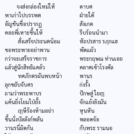
จงส่งกล่องใหม่ให้
ดาบศ
พาเก่าไปบรรพต
ฝ่ายใต้
อัญชันชื่อปรากฎ
สังเกต
คอยพี่เหาะขึ้นให้
รีบร้อนนำมา
สั่งเสร็จประนตน้อม
หัถปรสาร รฦกแฮ
ขอพระพายอย่าพาน
พัดแผ้ว
กว่าจะเสร็จราชการ
พระกฤษณ ท่านเอย
แล้วสู่นักสิทธิแคล้ว
คลาศเข้าโรงคัล
ทศภักตรผันพบหน้า
พานร
ลุกขยับจับศร
ก่งรั้ง
ถามว่าพระพาบร
ปักษสู่ ใยฤๅ
แค้นยิ่งโยมไป่ยั้ง
จักแย้งยิงมัน
ฤๅษีร้องห้ามอย่า
หุนหัน
ขึ้นนั่งบัลลังก์พลัน
พลอดจ้อ
วานรนี่ผิดกัน
กับพระ รามนอ