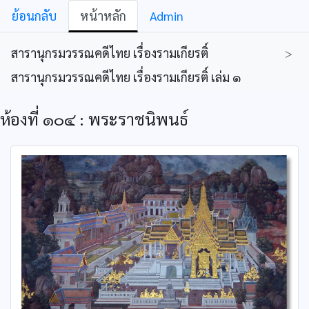
ย้อนกลับ
หน้าหลัก
Admin
สารานุกรมวรรณคดีไทย เรื่องรามเกียรติ์
>
สารานุกรมวรรณคดีไทย เรื่องรามเกียรติ์ เล่ม ๑
ห้องที่ ๑๐๔ : พระราชนิพนธ์