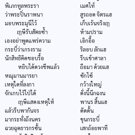
พิเภกทูลพระรา
เมศไท้
ว่าพระปิ่นราพนา
สูรถอด จิตรแฮ
มอบพระมุนีไว้
เก็บเร้นจริงฤๅ
ฤๅษีรับสัตยซ้ำ
ห้ามปราม
เองอย่าพูดแพร่ความ
เอิกอื้อ
กระบี่ว่าเกรงราม
ริลอบ ลักแฮ
นักสิทธิคิดชอบรื้อ
รีบเข้าศาลา
หยิบได้ดวงชีพแล้ว
ถือมา ด้วยแฮ
หณุมานมารยา
ซักไซ้
เหตุใดที่ลงกา
กว้างใหญ่
จักเกบไว้ไป่ได้
ดั่งนี้นึกฉงน
ฤๅษีแสดงเหตุให้
พานร สิ้นแฮ
แล้วรีบพากันจร
ดัดดั้น
มากระทั่งถึงนคร
ขุนกระบี่
ฉวยฉุดธารกรซั้น
เสกถ้อยพาที