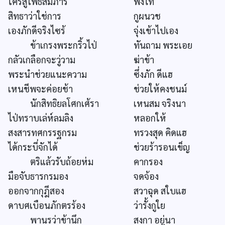
ใคร่สู่โพธิสมภาร
พึ่งไท้
สิทธาว่าใช่การ
กูผนวช
เองภักดีจริงไซร้
จุ่งเข้าไปเอง
ข้าเกรงพระกริ้วไป่
ทันถาม พระเอย
กลัวเกลือกจะวู่วาม
ฆ่าข้า
พระนำช่วยแนะความ
ซึ่งภัก ดีแฮ
เหนชีพจะค่อยช้า
ช่วยให้คงชนม์
นักสิทธิยลโศกเศ้รา
เหนสม จริงนา
ไป่ทราบเล่ห์ลมลิง
หลอกให้
สงสารทศกรรฐกรม
ทรวงสุด คิดแฮ
ได้กระบี่จักได้
ช่วยร้ารอนเข็ญ
ตริแล้วรับถ้อยห่ม
คากรอง
มือจับธารกรมอง
จดจ้อง
ออกจากกุฎีสอง
สวาฉุด สใบแฮ
ดาบศเบือนภักตรร้อง
ว่ารั้งกูใย
พานรว่าข้านึก
สงกา อยู่นา