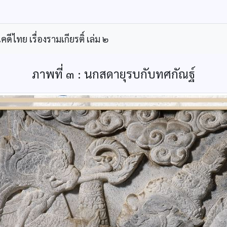
ีไทย เรื่องรามเกียรติ์ เล่ม ๒
ภาพที่ ๓ : นกสดายุรบกับทศกัณฐ์