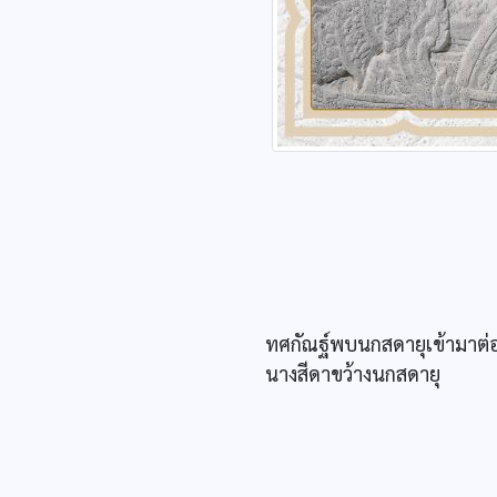
ทศกัณฐ์พบนกสดายุเข้ามาต่อส
นางสีดาขว้างนกสดายุ