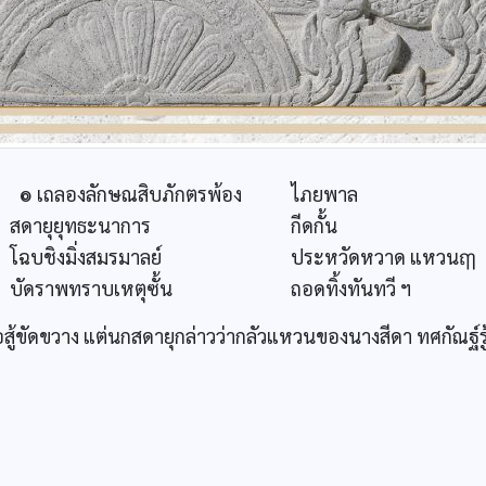
๏ เถลองลักษณสิบภักตรพ้อง
ไภยพาล
สดายุยุทธะนาการ
กีดกั้น
โฉบชิงมิ่งสมรมาลย์
ประหวัดหวาด แหวนฤๅ
บัดราพทราบเหตุซั้น
ถอดทิ้งทันทวี ฯ
ู้ขัดขวาง แต่นกสดายุกล่าวว่ากลัวแหวนของนางสีดา ทศกัณฐ์ร