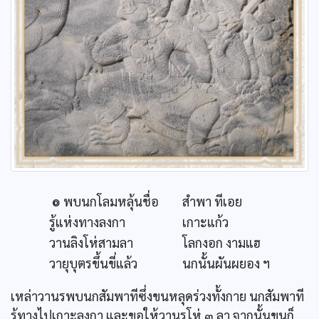
๏ พบนกโลมหลุ้นชื่อ
สำพา ทีเอย
รู้แห่งทางลงกา
เกาะแก้ว
วานลิงโห่สามลา
โลกงอก งามแฮ
วายุบุตรขึ้นขี่แล้ว
นกนั้นผันผยอง ฯ
เหล่าวานรพบนกสัมพาทีซึ่งขนหลุดร่วงทั้งกาย นกสัมพาที
รู้ทางไปเกาะลงกา และขอให้วานรโห่ ๓ ลา จากนั้นขนก็